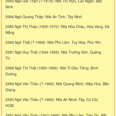
2583.Ngô Gia Thận (?-1979): Ntls Trù Hựu, Lục Ngạn, Bắc
Ninh
2584.Ngô Quang Thập: Ntls An Tịnh, Tây Ninh
2585.Ngô Thị Thấp (1925-1970): Ntls Hòa Châu, Hòa Vang, Đà
Nẵng
2586.Ngô Thật (?-1968): Ntls Phú Lâm, Tuy Hòa, Phú Yên
2587.Ngô Huy Thật (1944-1969): Ntls Trường Sơn, Quảng
Trị
2588.Ngô Thị Thất (1950-1969): Ntls Tt Dầu Tiếng, Bình
Dương
2589.Ngô Văn Thấu (?-1969): Ntls Quang Minh, Hiệp Hòa, Bắc
Giang
2590.Ngô Văn Thấu (?-1969): Ntls An Nhơn Tây, Củ Chi,
HCM
2591.Ngô Văn Thấy (1947-1968): Ntls Phú Lâm, Tiên Du, Bắc