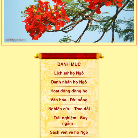
DANH MỤC
Lịch sử họ Ngô
Danh nhân họ Ngô
Hoạt động dòng họ
Văn hóa - Đời sống
Nghiên cứu - Trao đổi
Trải nghiệm - Suy
ngẫm
Sách viết về họ Ngô