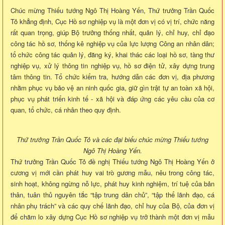
Chúc mừng Thiếu tướng Ngô Thị Hoàng Yến, Thứ trưởng Trần Quốc
Tỏ khẳng định, Cục Hồ sơ nghiệp vụ là một đơn vị có vị trí, chức năng
rất quan trọng, giúp Bộ trưởng thống nhất, quản lý, chỉ huy, chỉ đạo
công tác hồ sơ, thống kê nghiệp vụ của lực lượng Công an nhân dân;
tổ chức công tác quản lý, đăng ký, khai thác các loại hồ sơ, tàng thư
nghiệp vụ, xử lý thông tin nghiệp vụ, hồ sơ điện tử, xây dựng trung
tâm thông tin. Tổ chức kiểm tra, hướng dẫn các đơn vị, địa phương
nhằm phục vụ bảo vệ an ninh quốc gia, giữ gìn trật tự an toàn xã hội,
phục vụ phát triển kinh tế - xã hội và đáp ứng các yêu cầu của cơ
quan, tổ chức, cá nhân theo quy định.
Thứ trưởng Trần Quốc Tỏ và các đại biểu chúc mừng Thiếu tướng
Ngô Thị Hoàng Yến.
Thứ trưởng Trần Quốc Tỏ đề nghị Thiếu tướng Ngô Thị Hoàng Yến ở
cương vị mới cần phát huy vai trò gương mẫu, nêu trong công tác,
sinh hoạt, không ngừng nỗ lực, phát huy kinh nghiệm, trí tuệ của bản
thân, tuân thủ nguyên tắc “tập trung dân chủ”, “tập thể lãnh đạo, cá
nhân phụ trách” và các quy chế lãnh đạo, chỉ huy của Bộ, của đơn vị
để chăm lo xây dựng Cục Hồ sơ nghiệp vụ trở thành một đơn vị mẫu