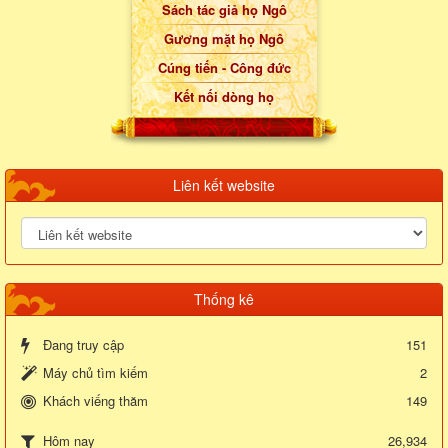
Sách tác giả họ Ngô
Gương mặt họ Ngô
Cúng tiến - Công đức
Kết nối dòng họ
Liên kết website
Thống kê
Đang truy cập
151
Máy chủ tìm kiếm
2
Khách viếng thăm
149
26,934
Hôm nay