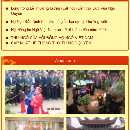
Long trọng Lễ Thượng lương (Cất nóc) Đền thờ Đức vua Ngô
Quyền
Họ Ngô Bắc Ninh tổ chức Lễ giỗ Thái úy Lý Thường Kiệt
Hội đồng họ Ngô Việt Nam sơ kết 6 tháng đầu năm 2026
THƯ NGỎ CỦA HỘI ĐỒNG HỌ NGÔ VIỆT NAM
CẬP NHẬT HỆ THỐNG THỜ TỰ NGÔ QUYỀN
Album ảnh