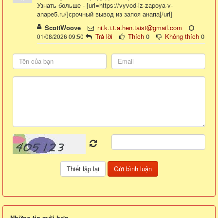
Узнать больше - [url=https://vyvod-iz-zapoya-v-
anape5.ru/]срочный вывод из запоя анапа[/url]
ScottWoove
ni.k.i.t.a.hen.taist@gmail.com
Trả lời
Thích
0
Không thích
0
01/08/2026 09:50
Những tin mới hơn