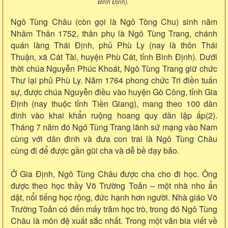
Bình Định).
Ngô Tùng Châu (còn gọi là Ngô Tòng Chu) sinh năm
Nhâm Thân 1752, thân phụ là Ngô Tùng Trang, chánh
quán làng Thái Định, phủ Phù Ly (nay là thôn Thái
Thuận, xã Cát Tài, huyện Phù Cát, tỉnh Bình Định). Dưới
thời chúa Nguyễn Phúc Khoát, Ngô Tùng Trang giữ chức
Thư lại phủ Phù Ly. Năm 1764 phong chức Tri điền tuấn
sự, được chúa Nguyễn điều vào huyện Gò Công, tỉnh Gia
Định (nay thuộc tỉnh Tiền Giang), mang theo 100 dân
đinh vào khai khẩn ruộng hoang quy dân lập ấp(2).
Tháng 7 năm đó Ngô Tùng Trang lãnh sứ mạng vào Nam
cùng với dân đinh và đưa con trai là Ngô Tùng Châu
cùng đi để được gần gũi cha và dễ bề dạy bảo.
Ở Gia Định, Ngô Tùng Châu được cha cho đi học. Ông
được theo học thầy Võ Trường Toản – một nhà nho ẩn
dật, nổi tiếng học rộng, đức hạnh hơn người. Nhà giáo Võ
Trường Toản có đến mấy trăm học trò, trong đó Ngô Tùng
Châu là môn đệ xuất sắc nhất. Trong một văn bia viết về