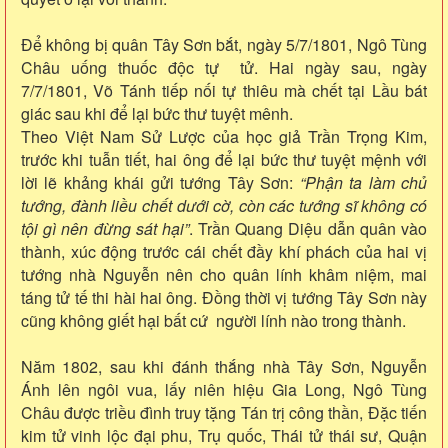
Để không bị quân Tây Sơn bắt, ngày 5/7/1801, Ngô Tùng
Châu uống thuốc độc tự tử. Hai ngày sau, ngày
7/7/1801, Võ Tánh tiếp nối tự thiêu mà chết tại Lầu bát
giác sau khi để lại bức thư tuyệt mênh.
Theo Việt Nam Sử Lược của học giả Trần Trọng Kim,
trước khi tuẫn tiết, hai ông để lại bức thư tuyệt mệnh với
lời lẽ khảng khái gửi tướng Tây Sơn:
“Phận ta làm chủ
tướng, đành liều chết dưới cờ, còn các tướng sĩ không có
tội gì nên đừng sát hại”
. Trần Quang Diệu dẫn quân vào
thành, xúc động trước cái chết đầy khí phách của hai vị
tướng nhà Nguyễn nên cho quân lính khâm niệm, mai
táng tử tế thi hài hai ông. Đồng thời vị tướng Tây Sơn này
cũng không giết hại bất cứ người lính nào trong thành.
Năm 1802, sau khi đánh thắng nhà Tây Sơn, Nguyễn
Ánh lên ngôi vua, lấy niên hiệu Gia Long, Ngô Tùng
Châu được triều đình truy tặng Tán trị công thần, Đặc tiến
kim tử vinh lộc đại phu, Trụ quốc, Thái tử thái sư, Quận