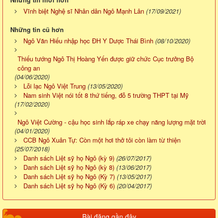
Vĩnh biệt Nghệ sĩ Nhân dân Ngô Mạnh Lân
(17/09/2021)
Những tin cũ hơn
Ngô Văn Hiếu nhập học ĐH Y Dược Thái Bình
(08/10/2020)
Thiếu tướng Ngô Thị Hoàng Yến được giữ chức Cục trưởng Bộ
công an
(04/06/2020)
Lỗi lạc Ngô Việt Trung
(13/05/2020)
Nam sinh Việt nói tốt 8 thứ tiếng, đỗ 5 trường THPT tại Mỹ
(17/02/2020)
Ngô Việt Cường - cậu học sinh lắp ráp xe chạy năng lượng mặt trời
(04/01/2020)
CCB Ngô Xuân Tự: Còn một hơi thở tôi còn làm từ thiện
(25/07/2018)
Danh sách Liệt sỹ họ Ngô (kỳ 9)
(26/07/2017)
Danh sách Liệt sỹ họ Ngô (kỳ 8)
(13/06/2017)
Danh sách Liệt sỹ họ Ngô (Kỳ 7)
(13/05/2017)
Danh sách Liệt sỹ họ Ngô (Kỳ 6)
(20/04/2017)
Bài đăng gần đây