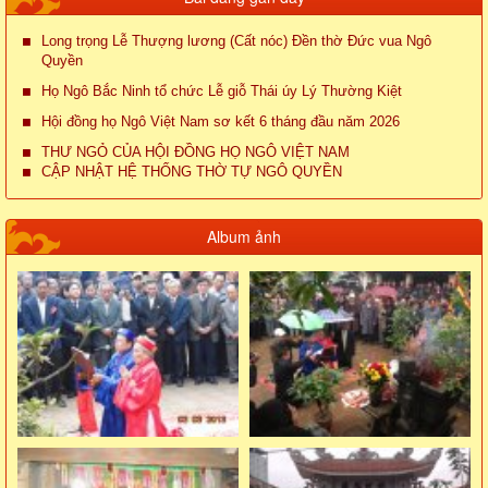
Long trọng Lễ Thượng lương (Cất nóc) Đền thờ Đức vua Ngô
Quyền
Họ Ngô Bắc Ninh tổ chức Lễ giỗ Thái úy Lý Thường Kiệt
Hội đồng họ Ngô Việt Nam sơ kết 6 tháng đầu năm 2026
THƯ NGỎ CỦA HỘI ĐỒNG HỌ NGÔ VIỆT NAM
CẬP NHẬT HỆ THỐNG THỜ TỰ NGÔ QUYỀN
Album ảnh