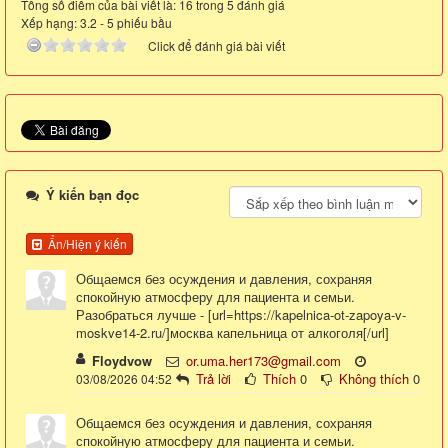
Tổng số điểm của bài viết là: 16 trong 5 đánh giá
Xếp hạng:
3.2
-
5
phiếu bầu
Click để đánh giá bài viết
Ý kiến bạn đọc
Ẩn/Hiện ý kiến
Общаемся без осуждения и давления, сохраняя
спокойную атмосферу для пациента и семьи.
Разобраться лучше - [url=https://kapelnica-ot-zapoya-v-
moskve14-2.ru/]москва капельница от алкоголя[/url]
Floydvow
or.uma.her173@gmail.com
Trả lời
Thích
0
Không thích
0
03/08/2026 04:52
Общаемся без осуждения и давления, сохраняя
спокойную атмосферу для пациента и семьи.