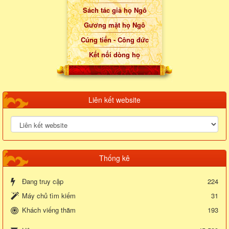
Sách tác giả họ Ngô
Gương mặt họ Ngô
Cúng tiến - Công đức
Kết nối dòng họ
Liên kết website
Thống kê
Đang truy cập
224
Máy chủ tìm kiếm
31
Khách viếng thăm
193