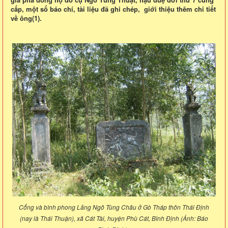
cấp, một số báo chí, tài liệu đã ghi chép, giới thiệu thêm chi tiết
về ông(1).
Cổng và bình phong Lăng Ngô Tùng Châu ở Gò Tháp thôn Thái Định
(nay là Thái Thuận), xã Cát Tài, huyện Phù Cát, Bình Định (Ảnh: Báo