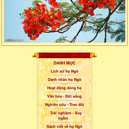
DANH MỤC
Lịch sử họ Ngô
Danh nhân họ Ngô
Hoạt động dòng họ
Văn hóa - Đời sống
Nghiên cứu - Trao đổi
Trải nghiệm - Suy
ngẫm
Sách viết về họ Ngô