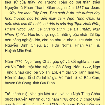
tiểu sử của thầy Võ Trường Toản do đại thần triều
Nguyễn là Phan Thanh Giản soạn năm 1867 có đoạn:
…
“Xảy hồi loạn Tây Sơn, Tiên sinh ở ẩn mở trường dạy
học, thường học trò đến mấy trăm, Ngô Tùng Châu là
môn sinh cao đệ nhất, thứ đến là các ông Trịnh Hoài Đức,
Phạm Ngọc Uẩn, Lê Quang Định, Lê Bá Phẩm, Ngô
Nhơn Tịnh”
... Học trò ông, ngoài những bậc nhân tài lập
nên công nghiệp lớn, còn có những nho sĩ tiết tháo như
Nguyễn Đình Chiểu, Bùi Hữu Nghĩa, Phan Văn Trị,
Huỳnh Mẫn Đạt…
Năm 1770, Ngô Tùng Châu gặp gỡ và kết nghĩa anh em
với Võ Tánh, một hào kiệt đất Gò Công. Năm 1772, Ngô
Tùng Châu cưới bà Võ Thị Lội, em gái Võ Tánh làm vợ.
Hôn lễ được tổ chức tại tư gia Võ Tánh ở xã Bảo Can,
huyện Gò Công, tỉnh Gia Định.
Trở thành một Nho gia kiệt xuất, về sau Ngô Tùng Châu
được Nguyễn Ánh tin dùng, năm 1788 cho giữ chức Chế
cáo Viện Hàn lâm, năm 1789 giữ chức Điền tuấn sứ