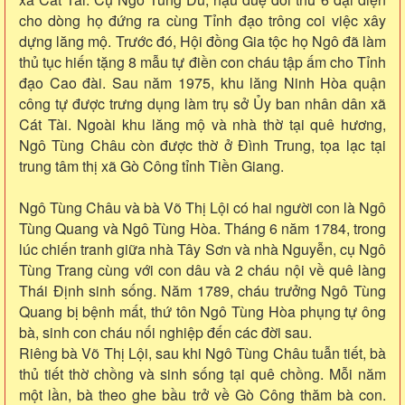
cho dòng họ đứng ra cùng Tỉnh đạo trông coi việc xây
dựng lăng mộ. Trước đó, Hội đồng Gia tộc họ Ngô đã làm
thủ tục hiến tặng 8 mẫu tự điền con cháu tập ấm cho Tỉnh
đạo Cao đài. Sau năm 1975, khu lăng Ninh Hòa quận
công tự được trưng dụng làm trụ sở Ủy ban nhân dân xã
Cát Tài. Ngoài khu lăng mộ và nhà thờ tại quê hương,
Ngô Tùng Châu còn được thờ ở Đình Trung, tọa lạc tại
trung tâm thị xã Gò Công tỉnh Tiền Giang.
Ngô Tùng Châu và bà Võ Thị Lội có hai người con là Ngô
Tùng Quang và Ngô Tùng Hòa. Tháng 6 năm 1784, trong
lúc chiến tranh giữa nhà Tây Sơn và nhà Nguyễn, cụ Ngô
Tùng Trang cùng với con dâu và 2 cháu nội về quê làng
Thái Định sinh sống. Năm 1789, cháu trưởng Ngô Tùng
Quang bị bệnh mất, thứ tôn Ngô Tùng Hòa phụng tự ông
bà, sinh con cháu nối nghiệp đến các đời sau.
Riêng bà Võ Thị Lội, sau khi Ngô Tùng Châu tuẫn tiết, bà
thủ tiết thờ chồng và sinh sống tại quê chồng. Mỗi năm
một lần, bà theo ghe bầu trở về Gò Công thăm bà con.