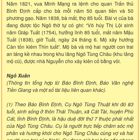
Năm 1821, vua Minh Mạng ra lệnh cho quan Trấn thủ
Bình Định cấp cho bà mỗi năm 50 quan tiền và 50
phương gạo. Năm 1838, bà mất, thọ 85 tuổi. Bài vị của bà
đang được tộc Ngô thờ tự có ghi: “Võ húy Thị Lội sinh
năm Giáp Tuất (1754), hưởng linh 85 tuổi, mất năm Mậu
Tuất (1838), giờ Tuất, ngày 24 tháng 6. Mộ xây hướng
Càn tốn kiêm Thìn tuất”. Mộ bà và mộ hai người con trai
an táng kề nhau trong khu lăng Ngô Tùng Châu (khu lăng
mộ cũ), được nhà Nguyễn cho xây kiên cố bằng vôi.
Ngô Xuân
(Thông tin tổng hợp từ Báo Bình Định, Báo Văn nghệ
Tiền Giang và một số tài liệu liên quan khác).
(1) Theo Báo Bình Định, Cụ Ngô Tùng Thuật khi đó 83
tuổi, sinh sống ở thôn Thái Thuận, xã Cát Tài, huyện Phù
Cát, tỉnh Bình Định, là hậu duệ đời thứ 7 thuộc phái nhất
của Ngô Tùng Châu. Cụ là người trực tiếp chăm sóc mộ
phần và hương khói cho Ngô Tùng Châu cùng vợ và hai