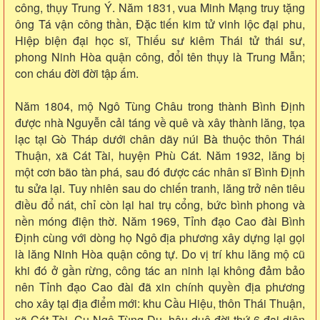
công, thụy Trung Ý. Năm 1831, vua Minh Mạng truy tặng
ông Tá vận công thần, Đặc tiến kim tử vinh lộc đại phu,
Hiệp biện đại học sĩ, Thiếu sư kiêm Thái tử thái sư,
phong Ninh Hòa quận công, đổi tên thụy là Trung Mẫn;
con cháu đời đời tập ấm.
Năm 1804, mộ Ngô Tùng Châu trong thành Bình Định
được nhà Nguyễn cải táng về quê và xây thành lăng, tọa
lạc tại Gò Tháp dưới chân dãy núi Bà thuộc thôn Thái
Thuận, xã Cát Tài, huyện Phù Cát. Năm 1932, lăng bị
một cơn bão tàn phá, sau đó được các nhân sĩ Bình Định
tu sửa lại. Tuy nhiên sau do chiến tranh, lăng trở nên tiêu
điều đổ nát, chỉ còn lại hai trụ cổng, bức bình phong và
nền móng điện thờ. Năm 1969, Tỉnh đạo Cao đài Bình
Định cùng với dòng họ Ngô địa phương xây dựng lại gọi
là lăng Ninh Hòa quận công tự. Do vị trí khu lăng mộ cũ
khi đó ở gần rừng, công tác an ninh lại không đảm bảo
nên Tỉnh đạo Cao đài đã xin chính quyền địa phương
cho xây tại địa điểm mới: khu Cầu Hiệu, thôn Thái Thuận,
xã Cát Tài. Cụ Ngô Tùng Du, hậu duệ đời thứ 6 đại diện