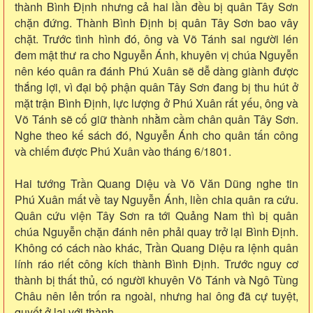
thành Bình Định nhưng cả hai lần đều bị quân Tây Sơn
chặn đứng. Thành Bình Định bị quân Tây Sơn bao vây
chặt. Trước tình hình đó, ông và Võ Tánh sai người lén
đem mật thư ra cho Nguyễn Ánh, khuyên vị chúa Nguyễn
nên kéo quân ra đánh Phú Xuân sẽ dễ dàng giành được
thắng lợi, vì đại bộ phận quân Tây Sơn đang bị thu hút ở
mặt trận Bình Định, lực lượng ở Phú Xuân rất yếu, ông và
Võ Tánh sẽ cố giữ thành nhằm cầm chân quân Tây Sơn.
Nghe theo kế sách đó, Nguyễn Ánh cho quân tấn công
và chiếm được Phú Xuân vào tháng 6/1801.
Hai tướng Trần Quang Diệu và Võ Văn Dũng nghe tin
Phú Xuân mất về tay Nguyễn Ánh, liền chia quân ra cứu.
Quân cứu viện Tây Sơn ra tới Quảng Nam thì bị quân
chúa Nguyễn chặn đánh nên phải quay trở lại Bình Định.
Không có cách nào khác, Trần Quang Diệu ra lệnh quân
lính ráo riết công kích thành Bình Định. Trước nguy cơ
thành bị thất thủ, có người khuyên Võ Tánh và Ngô Tùng
Châu nên lẻn trốn ra ngoài, nhưng hai ông đã cự tuyệt,
quyết ở lại với thành.