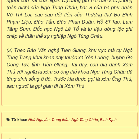
người con trai của Ngài. Cụ đang giữ hai bản sắc phong
(bản dịch) của Ngô Tùng Châu, bài vị của bà phu nhân
Võ Thị Lội, các cặp đối liễn của Thượng thư Bộ Binh
Phạm Liệu, Đào Tấn, Đào Phan Duân, Hồ Sĩ Tạo, Lâm
Tăng Sum, Đốc học Ngô Lê Tố và tư liệu dòng tộc ghi
chép về thân thế sự nghiệp Ngô Tùng Châu.
(2) Theo Báo Văn nghệ Tiền Giang, khu vực mà cụ Ngô
Tùng Trang khai khẩn nay thuộc xã Yên Luông, huyện Gò
Công Tây, tỉnh Tiền Giang. Tại đây, còn địa danh Xóm
Thủ với nghĩa là xóm có ông thủ khoa Ngô Tùng Châu đã
từng sinh sống ở đó. Trước kia được gọi là xóm Ông Thủ,
sau người ta gọi giản đi là Xóm Th
ủ.
Từ khóa:
Nhà Nguyễn
,
Trung thần
,
Ngô Tùng Châu
,
Bình Định