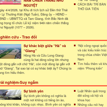
NĂM CHIẾN THẮNG NHƯ
CÁCH BÀI TRÍ BÀN
NGUYỆT
THỜ GIA TIÊN
gày 4/4/2026, tại Khu di tích lịch sử Đền thờ Thái
y Lý Thường Kiệt (Ngô Tuấn), Đảng ủy – HĐND –
BND – UBMTTQ xã Tam Giang, tỉnh Bắc Ninh đã
ong trọng tổ chức Lễ kỷ niệm 949 năm chiến thắng
hư Nguyệt (1077 – 2026).
ghiên cứu - Trao đổi
Sự khác biệt giữa “Hà” và
“Nội công ngoại quốc
và các kiểu kiến trúc
“Giang”
trong chùa chiền Việt
Hồng Hà và Cửu Long Giang:
Nam
cùng là hai dòng sông lớn nhưng
Tìm hiểu thêm về kh
ột dòng gắn với chữ “Hà”, còn một dòng lại gắn với
hữ “Giang”. Tại sao lại có sự khác biệt ấy? Chúng ta
niệm “Phong kiến”
ùng tìm hiểu thêm.
rải nghiệm-Suy ngẫm
Sự bình yên
Luật Nhân quả trong
đời sống xã hội và
Sự bình yên không có nghĩa là
một nơi không có tiếng ồn ào,
khoa học
hông khó khăn, không cực nhọc. Bình yên có nghĩa
Những câu nói hay