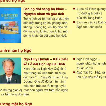
ịch sử họ Ngô
Các họ đổi sang họ khác –
Lược sử Phúc quang
Từ đường & bài ký
Nguyên nhân và gốc tích
của Hà Tông Huân
Trong lịch sử tồn tại và phát triển,
Lịch sử các kỳ Đại h
đặc biệt trong xã hội phong kiến,
Ngô tộc toàn quốc
không ít dòng họ, chi họ Ngô đã
đổi sang họ khác, ngược lại, một
số họ khác đã đổi sang họ Ngô.
anh nhân họ Ngô
Ngô Huy Quỳnh – KTS thiết
Ngô Linh Ngọc –
người chấn hưng ngh
kễ Lễ đài Độc lập Ba Đình.
thuật Ca trù
Kiến trúc sư Ngô Huy Quỳnh là
Ngô Tất Tố - Nhà vă
một trong số kiến trúc sư được
lớn nửa đầu thế kỷ 2
đào tạo ở Trường Mỹ thuật Đông
Dương. Ông đã để lại hình ảnh
một kiến trúc sư tài năng, uyên
ác nhưng giản dị, một con người với tâm hồn nghệ
ĩ và tấm lòng đôn hậu.
ương mặt họ Ngô