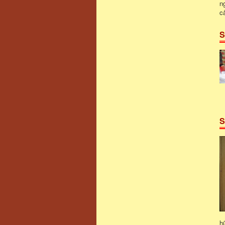
n
c
S
S
h