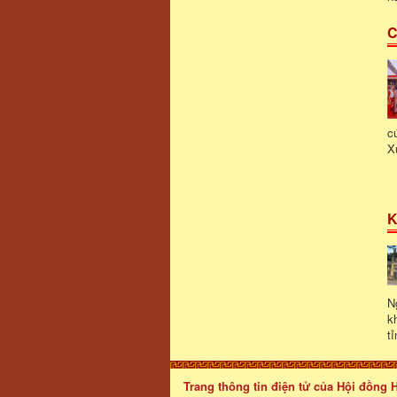
C
c
X
K
N
k
t
Trang thông tin điện tử của Hội đồng