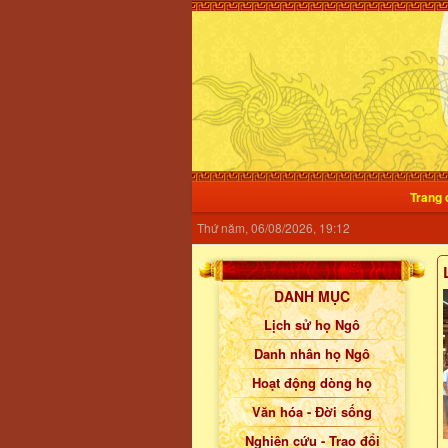
Trang 
Thứ năm, 06/08/2026, 19:12
P NHẬT HỆ THỐNG THỜ TỰ NGÔ QUYỀN
DANH MỤC
HNVN xin giới thiệu tổng hợp hệ thống thờ
tự Đức Vương Ngô Quyền theo địa chỉ
Lịch sử họ Ngô
hành chính chính quyền 3 cấp sau
1/7/2025. Bà con và bạn đọc có thể bấm
Danh nhân họ Ngô
vào tên di tích in chữ màu đỏ để xem hình
Hoạt động dòng họ
ảnh và vị trí trên bản đồ.
Văn hóa - Đời sống
Xem tiếp...
Nghiên cứu - Trao đổi