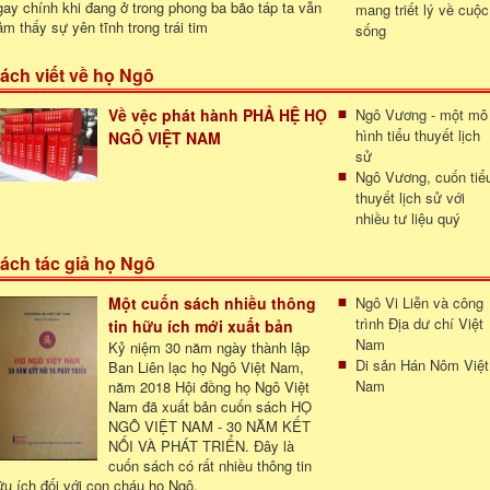
gay chính khi đang ở trong phong ba bão táp ta vẫn
mang triết lý về cuộc
ảm thấy sự yên tĩnh trong trái tim
sống
ách viết về họ Ngô
Về vệc phát hành PHẢ HỆ HỌ
Ngô Vương - một mô
hình tiểu thuyết lịch
NGÔ VIỆT NAM
sử
Ngô Vương, cuốn tiể
thuyết lịch sử với
nhiều tư liệu quý
ách tác giả họ Ngô
Một cuốn sách nhiều thông
Ngô Vi Liễn và công
trình Địa dư chí Việt
tin hữu ích mới xuất bản
Nam
Kỷ niệm 30 năm ngày thành lập
Di sản Hán Nôm Việt
Ban Liên lạc họ Ngô Việt Nam,
Nam
năm 2018 Hội đồng họ Ngô Việt
Nam đã xuất bản cuốn sách HỌ
NGÔ VIỆT NAM - 30 NĂM KẾT
NỐI VÀ PHÁT TRIỂN. Đây là
cuốn sách có rất nhiều thông tin
ữu ích đối với con cháu họ Ngô.