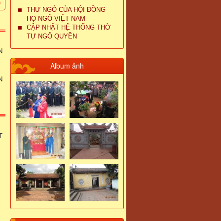
THƯ NGỎ CỦA HỘI ĐỒNG
HỌ NGÔ VIỆT NAM
CẬP NHẬT HỆ THỐNG THỜ
TỰ NGÔ QUYỀN
N
Album ảnh
N
T