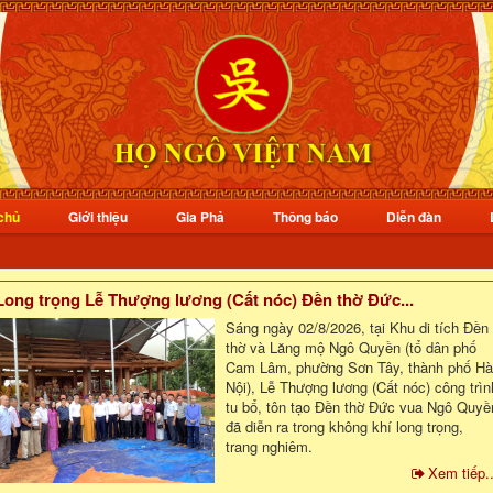
chủ
Giới thiệu
Gia Phả
Thông báo
Diễn đàn
Long trọng Lễ Thượng lương (Cất nóc) Đền thờ Đức...
Sáng ngày 02/8/2026, tại Khu di tích Đền
thờ và Lăng mộ Ngô Quyền (tổ dân phố
Cam Lâm, phường Sơn Tây, thành phố Hà
Nội), Lễ Thượng lương (Cất nóc) công trìn
tu bổ, tôn tạo Đền thờ Đức vua Ngô Quyề
đã diễn ra trong không khí long trọng,
trang nghiêm.
Xem tiếp..