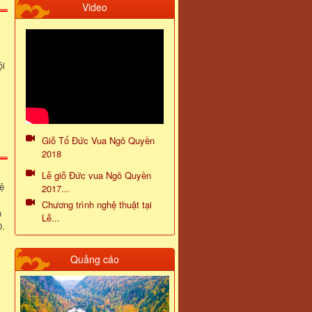
Video
ội
Giỗ Tổ Đức Vua Ngô Quyền
2018
Lễ giỗ Đức vua Ngô Quyền
ệ
2017...
Chương trình nghệ thuật tại
n
Lễ...
0.
Quảng cáo