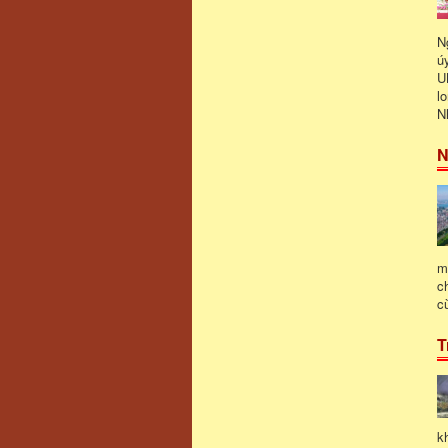
N
ú
U
l
N
N
m
c
c
T
k