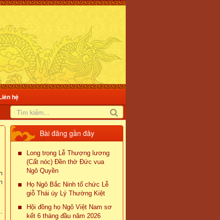
Liên hệ
Họ Ngô Bắc Ninh tổ chức Lễ giỗ Thái úy Lý Thường...
Bài đăng gần đây
Ngày 15/7/2026 (tức mồng 2 tháng 6 
Long trọng Lễ Thượng lương
Bính Ngọ), tại khu di tích Đền thờ Lý
(Cất nóc) Đền thờ Đức vua
Thường Kiệt (xã Tam Giang, tỉnh Bắc
Ngô Quyền
h
Ninh), Hội đồng họ Ngô tỉnh Bắc Ninh 
n
long trọng tổ chức Lễ dâng hương tưở
Họ Ngô Bắc Ninh tổ chức Lễ
niệm 921 năm ngày mất của Việt Quố
giỗ Thái úy Lý Thường Kiệt
công, Thái úy Lý Thường Kiệt...
Hội đồng họ Ngô Việt Nam sơ
.
Xem ti
kết 6 tháng đầu năm 2026