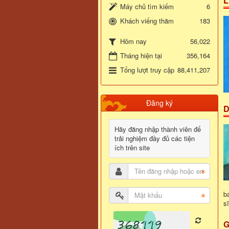
L
Máy chủ tìm kiếm
6
Khách viếng thăm
183
56,022
Hôm nay
Tháng hiện tại
356,164
Tổng lượt truy cập
88,411,207
Đăng ký
D
Hãy đăng nhập thành viên để
trải nghiệm đầy đủ các tiện
ích trên site
b
s
G