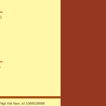
Ộ
n
 Ngô Việt Nam, số
1088528888