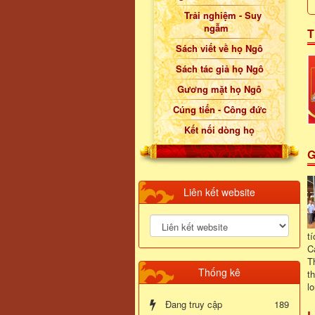
Trải nghiệm - Suy
ngẫm
T
Sách viết về họ Ngô
Sách tác giả họ Ngô
Gương mặt họ Ngô
Cúng tiến - Công đức
Kết nối dòng họ
G
Liên kết website
t
C
T
Thống kê
t
l
Đang truy cập
189