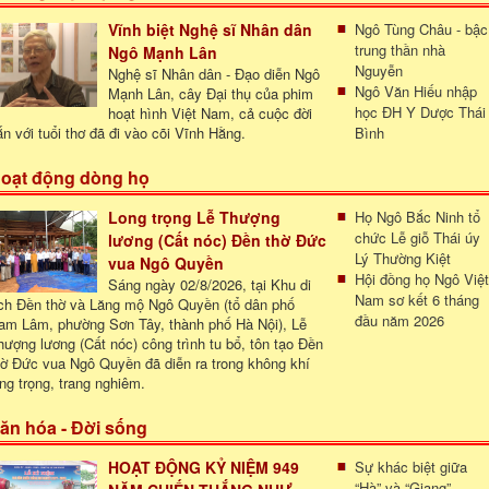
Vĩnh biệt Nghệ sĩ Nhân dân
Ngô Tùng Châu - bậc
trung thần nhà
Ngô Mạnh Lân
Nguyễn
Nghệ sĩ Nhân dân - Đạo diễn Ngô
Ngô Văn Hiếu nhập
Mạnh Lân, cây Đại thụ của phim
học ĐH Y Dược Thái
hoạt hình Việt Nam, cả cuộc đời
ắn với tuổi thơ đã đi vào cõi Vĩnh Hằng.
Bình
oạt động dòng họ
Long trọng Lễ Thượng
Họ Ngô Bắc Ninh tổ
chức Lễ giỗ Thái úy
lương (Cất nóc) Đền thờ Đức
Lý Thường Kiệt
vua Ngô Quyền
Hội đồng họ Ngô Việt
Sáng ngày 02/8/2026, tại Khu di
Nam sơ kết 6 tháng
ích Đền thờ và Lăng mộ Ngô Quyền (tổ dân phố
đầu năm 2026
am Lâm, phường Sơn Tây, thành phố Hà Nội), Lễ
hượng lương (Cất nóc) công trình tu bổ, tôn tạo Đền
hờ Đức vua Ngô Quyền đã diễn ra trong không khí
ong trọng, trang nghiêm.
ăn hóa - Đời sống
HOẠT ĐỘNG KỶ NIỆM 949
Sự khác biệt giữa
“Hà” và “Giang”