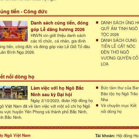
úng tiến - Công đức
Danh sách cúng tiến, đóng
DANH SÁCH ỦNG H
QUỸ ẤM TÌNH NGÔ
góp Lễ dâng hương 2026
TỘC 2026
HNVN xin giới thiệu danh sách
DANH SÁCH CUNG
các tổ chức, cá nhân, gia đình
TIẾN LỄ CẤT NÓC
úng tiến, công đức và đóng góp vào Lễ Giỗ Tổ đầu
uân Bính Ngọ 2026.
ĐỀN THỜ NGÔ
VƯƠNG QUYỀN CỔ
LOA
ết nối dòng họ
Làm việc với họ Ngô Bắc
Bức tâm thư của Ba
Bảo tộc họ Ngô Trảo
Ninh sau kỳ Đại hội
Nha
Ngày 2/10/2023, đoàn Hội đồng họ
Về chuyên mục Kết
gô Việt Nam đã về làm việc với một số chi họ Ngô
nối dòng họ
hu vực huyện Yên Phong và thành phố Bắc Ninh,
ỉnh Bắc Ninh.
 Họ Ngô Việt Nam
Tài khoản:
Hội đồng Họ