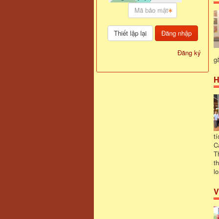
Đăng nhập
Đăng ký
g
H
t
C
T
t
l
V