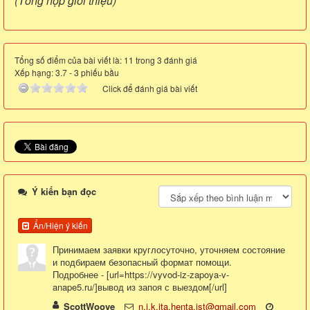
(Tổng hợp giới thiệu)
Tổng số điểm của bài viết là: 11 trong 3 đánh giá
Xếp hạng:
3.7
-
3
phiếu bầu
Click để đánh giá bài viết
Ý kiến bạn đọc
Ẩn/Hiện ý kiến
Принимаем заявки круглосуточно, уточняем состояние
и подбираем безопасный формат помощи.
Подробнее - [url=https://vyvod-iz-zapoya-v-
anape5.ru/]вывод из запоя с выездом[/url]
ScottWoove
n.i.k.ita.henta.ist@gmail.com