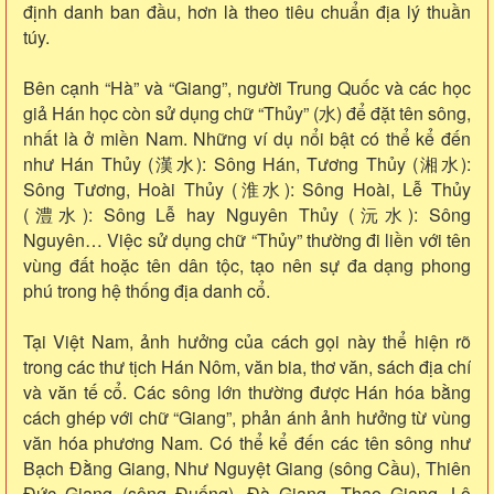
định danh ban đầu, hơn là theo tiêu chuẩn địa lý thuần
túy.
Bên cạnh “Hà” và “Giang”, người Trung Quốc và các học
giả Hán học còn sử dụng chữ “Thủy” (水) để đặt tên sông,
nhất là ở miền Nam. Những ví dụ nổi bật có thể kể đến
như Hán Thủy (漢水): Sông Hán, Tương Thủy (湘水):
Sông Tương, Hoài Thủy (淮水): Sông Hoài, Lễ Thủy
(澧水): Sông Lễ hay Nguyên Thủy (沅水): Sông
Nguyên… Việc sử dụng chữ “Thủy” thường đi liền với tên
vùng đất hoặc tên dân tộc, tạo nên sự đa dạng phong
phú trong hệ thống địa danh cổ.
Tại Việt Nam, ảnh hưởng của cách gọi này thể hiện rõ
trong các thư tịch Hán Nôm, văn bia, thơ văn, sách địa chí
và văn tế cổ. Các sông lớn thường được Hán hóa bằng
cách ghép với chữ “Giang”, phản ánh ảnh hưởng từ vùng
văn hóa phương Nam. Có thể kể đến các tên sông như
Bạch Đằng Giang, Như Nguyệt Giang (sông Cầu), Thiên
Đức Giang (sông Đuống), Đà Giang, Thao Giang, Lô