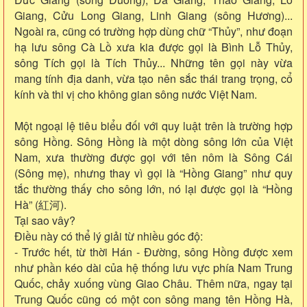
Giang, Cửu Long Giang, Linh Giang (sông Hương)...
Ngoài ra, cũng có trường hợp dùng chữ “Thủy”, như đoạn
hạ lưu sông Cà Lồ xưa kia được gọi là Bình Lỗ Thủy,
sông Tích gọi là Tích Thủy... Những tên gọi này vừa
mang tính địa danh, vừa tạo nên sắc thái trang trọng, cổ
kính và thi vị cho không gian sông nước Việt Nam.
Một ngoại lệ tiêu biểu đối với quy luật trên là trường hợp
sông Hồng. Sông Hồng là một dòng sông lớn của Việt
Nam, xưa thường được gọi với tên nôm là Sông Cái
(Sông mẹ), nhưng thay vì gọi là “Hồng Giang” như quy
tắc thường thấy cho sông lớn, nó lại được gọi là “Hồng
Hà” (紅河).
Tại sao vây?
Điều này có thể lý giải từ nhiều góc độ:
- Trước hết, từ thời Hán - Đường, sông Hồng được xem
như phần kéo dài của hệ thống lưu vực phía Nam Trung
Quốc, chảy xuống vùng Giao Châu. Thêm nữa, ngay tại
Trung Quốc cũng có một con sông mang tên Hồng Hà,