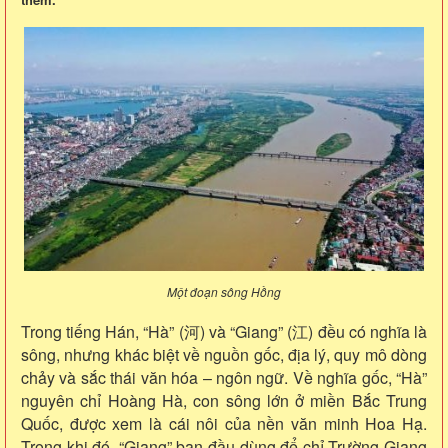
Một đoạn sông Hồng
Trong tiếng Hán, “Hà” (河) và “Giang” (江) đều có nghĩa là
sông, nhưng khác biệt về nguồn gốc, địa lý, quy mô dòng
chảy và sắc thái văn hóa – ngôn ngữ. Về nghĩa gốc, “Hà”
nguyên chỉ Hoàng Hà, con sông lớn ở miền Bắc Trung
Quốc, được xem là cái nôi của nền văn minh Hoa Hạ.
Trong khi đó, “Giang” ban đầu dùng để chỉ Trường Giang