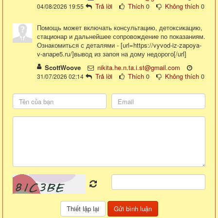
Trả lời
Thích
0
Không thích
0
04/08/2026 19:55
Помощь может включать консультацию, детоксикацию,
стационар и дальнейшее сопровождение по показаниям.
Ознакомиться с деталями - [url=https://vyvod-iz-zapoya-
v-anape5.ru/]вывод из запоя на дому недорого[/url]
ScottWoove
nikita.he.n.ta.i.st@gmail.com
Trả lời
Thích
0
Không thích
0
31/07/2026 02:14