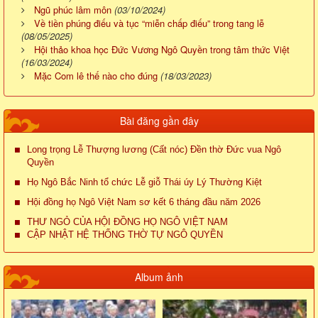
Ngũ phúc lâm môn
(03/10/2024)
Về tiền phúng điếu và tục “miễn chấp điếu” trong tang lễ
(08/05/2025)
Hội thảo khoa học Đức Vương Ngô Quyền trong tâm thức Việt
(16/03/2024)
Mặc Com lê thế nào cho đúng
(18/03/2023)
Bài đăng gần đây
Long trọng Lễ Thượng lương (Cất nóc) Đền thờ Đức vua Ngô
Quyền
Họ Ngô Bắc Ninh tổ chức Lễ giỗ Thái úy Lý Thường Kiệt
Hội đồng họ Ngô Việt Nam sơ kết 6 tháng đầu năm 2026
THƯ NGỎ CỦA HỘI ĐỒNG HỌ NGÔ VIỆT NAM
CẬP NHẬT HỆ THỐNG THỜ TỰ NGÔ QUYỀN
Album ảnh