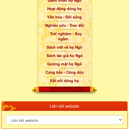
Danh nhân họ Ngô
Hoạt động dòng họ
Văn hóa - Đời sống
Nghiên cứu - Trao đổi
Trải nghiệm - Suy
ngẫm
Sách viết về họ Ngô
Sách tác giả họ Ngô
Gương mặt họ Ngô
Cúng tiến - Công đức
Kết nối dòng họ
Liên kết website