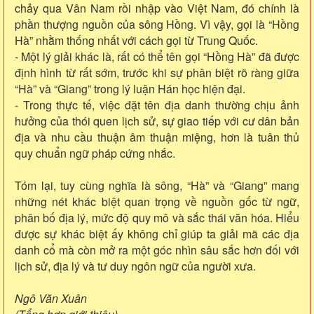
chảy qua Vân Nam rồi nhập vào Việt Nam, đó chính là
phần thượng nguồn của sông Hồng. Vì vậy, gọi là “Hồng
Hà” nhằm thống nhất với cách gọi từ Trung Quốc.
- Một lý giải khác là, rất có thể tên gọi “Hồng Hà” đã được
định hình từ rất sớm, trước khi sự phân biệt rõ ràng giữa
“Hà” và “Giang” trong lý luận Hán học hiện đại.
- Trong thực tế, việc đặt tên địa danh thường chịu ảnh
hưởng của thói quen lịch sử, sự giao tiếp với cư dân bản
địa và nhu cầu thuận âm thuận miệng, hơn là tuân thủ
quy chuẩn ngữ pháp cứng nhắc.
Tóm lại, tuy cùng nghĩa là sông, “Hà” và “Giang” mang
những nét khác biệt quan trọng về nguồn gốc từ ngữ,
phân bố địa lý, mức độ quy mô và sắc thái văn hóa. Hiểu
được sự khác biệt ấy không chỉ giúp ta giải mã các địa
danh cổ mà còn mở ra một góc nhìn sâu sắc hơn đối với
lịch sử, địa lý và tư duy ngôn ngữ của người xưa.
Ngô Văn Xuân