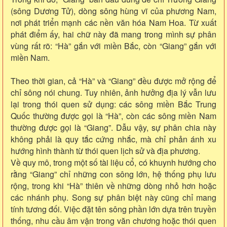
(sông Dương Tử), dòng sông hùng vĩ của phương Nam,
nơi phát triển mạnh các nền văn hóa Nam Hoa. Từ xuất
phát điểm ấy, hai chữ này đã mang trong mình sự phân
vùng rất rõ: “Hà” gắn với miền Bắc, còn “Giang” gắn với
miền Nam.
Theo thời gian, cả “Hà” và “Giang” đều được mở rộng để
chỉ sông nói chung. Tuy nhiên, ảnh hưởng địa lý vẫn lưu
lại trong thói quen sử dụng: các sông miền Bắc Trung
Quốc thường được gọi là “Hà”, còn các sông miền Nam
thường được gọi là “Giang”. Dẫu vậy, sự phân chia này
không phải là quy tắc cứng nhắc, mà chỉ phản ánh xu
hướng hình thành từ thói quen lịch sử và địa phương.
Về quy mô, trong một số tài liệu cổ, có khuynh hướng cho
rằng “Giang” chỉ những con sông lớn, hệ thống phụ lưu
rộng, trong khi “Hà” thiên về những dòng nhỏ hơn hoặc
các nhánh phụ. Song sự phân biệt này cũng chỉ mang
tính tương đối. Việc đặt tên sông phần lớn dựa trên truyền
thống, nhu cầu âm vận trong văn chương hoặc thói quen