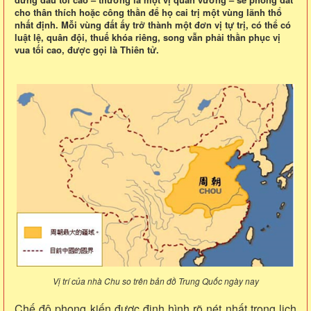
cho thân thích hoặc công thần để họ cai trị một vùng lãnh thổ
nhất định. Mỗi vùng đất ấy trở thành một đơn vị tự trị, có thể có
luật lệ, quân đội, thuế khóa riêng, song vẫn phải thần phục vị
vua tối cao, được gọi là Thiên tử.
Vị trí của nhà Chu so trên bản đồ Trung Quốc ngày nay
Chế độ phong kiến được định hình rõ nét nhất trong lịch