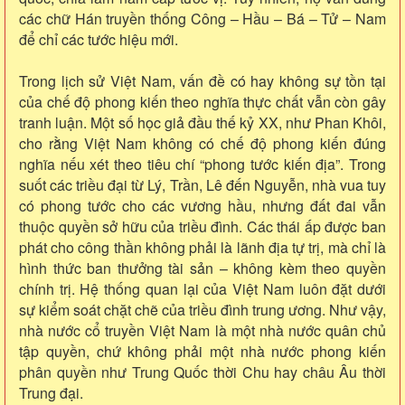
các chữ Hán truyền thống Công – Hầu – Bá – Tử – Nam
để chỉ các tước hiệu mới.
Trong lịch sử Việt Nam, vấn đề có hay không sự tồn tại
của chế độ phong kiến theo nghĩa thực chất vẫn còn gây
tranh luận. Một số học giả đầu thế kỷ XX, như Phan Khôi,
cho rằng Việt Nam không có chế độ phong kiến đúng
nghĩa nếu xét theo tiêu chí “phong tước kiến địa”. Trong
suốt các triều đại từ Lý, Trần, Lê đến Nguyễn, nhà vua tuy
có phong tước cho các vương hầu, nhưng đất đai vẫn
thuộc quyền sở hữu của triều đình. Các thái ấp được ban
phát cho công thần không phải là lãnh địa tự trị, mà chỉ là
hình thức ban thưởng tài sản – không kèm theo quyền
chính trị. Hệ thống quan lại của Việt Nam luôn đặt dưới
sự kiểm soát chặt chẽ của triều đình trung ương. Như vậy,
nhà nước cổ truyền Việt Nam là một nhà nước quân chủ
tập quyền, chứ không phải một nhà nước phong kiến
phân quyền như Trung Quốc thời Chu hay châu Âu thời
Trung đại.