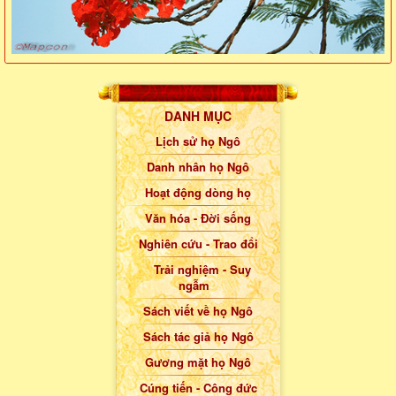
DANH MỤC
Lịch sử họ Ngô
Danh nhân họ Ngô
Hoạt động dòng họ
Văn hóa - Đời sống
Nghiên cứu - Trao đổi
Trải nghiệm - Suy
ngẫm
Sách viết về họ Ngô
Sách tác giả họ Ngô
Gương mặt họ Ngô
Cúng tiến - Công đức