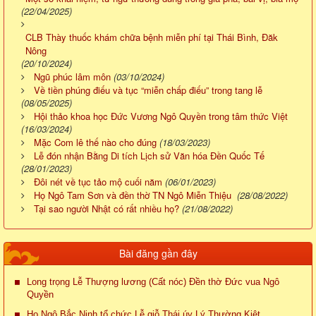
(22/04/2025)
CLB Thày thuốc khám chữa bệnh miễn phí tại Thái Bình, Đăk
Nông
(20/10/2024)
Ngũ phúc lâm môn
(03/10/2024)
Về tiền phúng điếu và tục “miễn chấp điếu” trong tang lễ
(08/05/2025)
Hội thảo khoa học Đức Vương Ngô Quyền trong tâm thức Việt
(16/03/2024)
Mặc Com lê thế nào cho đúng
(18/03/2023)
Lễ đón nhận Bằng Di tích Lịch sử Văn hóa Đền Quốc Tế
(28/01/2023)
Đôi nét về tục tảo mộ cuối năm
(06/01/2023)
Họ Ngô Tam Sơn và đền thờ TN Ngô Miễn Thiệu
(28/08/2022)
Tại sao người Nhật có rất nhiều họ?
(21/08/2022)
Bài đăng gần đây
Long trọng Lễ Thượng lương (Cất nóc) Đền thờ Đức vua Ngô
Quyền
Họ Ngô Bắc Ninh tổ chức Lễ giỗ Thái úy Lý Thường Kiệt