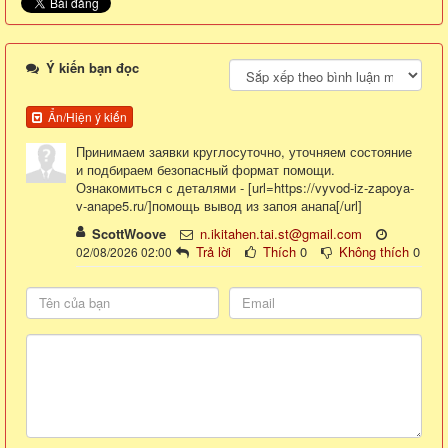
Ý kiến bạn đọc
Ẩn/Hiện ý kiến
Принимаем заявки круглосуточно, уточняем состояние
и подбираем безопасный формат помощи.
Ознакомиться с деталями - [url=https://vyvod-iz-zapoya-
v-anape5.ru/]помощь вывод из запоя анапа[/url]
ScottWoove
n.ikitahen.tai.st@gmail.com
Trả lời
Thích
0
Không thích
0
02/08/2026 02:00