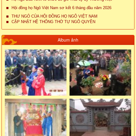
Hội đồng họ Ngô Việt Nam sơ kết 6 tháng đầu năm 2026
THƯ NGỎ CỦA HỘI ĐỒNG HỌ NGÔ VIỆT NAM
CẬP NHẬT HỆ THỐNG THỜ TỰ NGÔ QUYỀN
Album ảnh