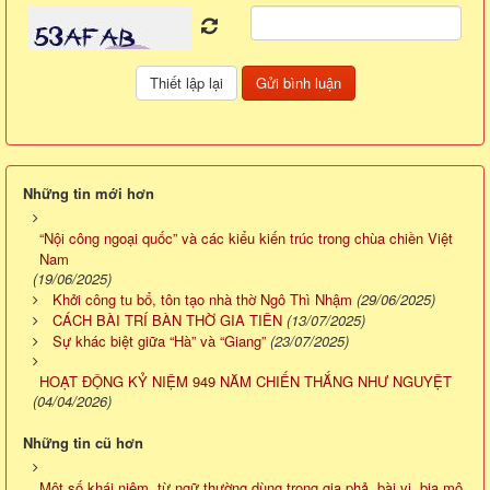
Những tin mới hơn
“Nội công ngoại quốc” và các kiểu kiến trúc trong chùa chiền Việt
Nam
(19/06/2025)
Khởi công tu bổ, tôn tạo nhà thờ Ngô Thì Nhậm
(29/06/2025)
CÁCH BÀI TRÍ BÀN THỜ GIA TIÊN
(13/07/2025)
Sự khác biệt giữa “Hà” và “Giang”
(23/07/2025)
HOẠT ĐỘNG KỶ NIỆM 949 NĂM CHIẾN THẮNG NHƯ NGUYỆT
(04/04/2026)
Những tin cũ hơn
Một số khái niệm, từ ngữ thường dùng trong gia phả, bài vị, bia mộ