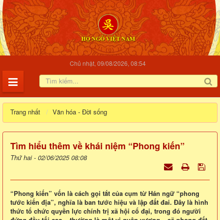
Chủ nhật, 09/08/2026, 08:54
Trang nhất
Văn hóa - Đời sống
Tìm hiểu thêm về khái niệm “Phong kiến”
Thứ hai - 02/06/2025 08:08
“Phong kiến” vốn là cách gọi tắt của cụm từ Hán ngữ “phong
tước kiến địa”, nghĩa là ban tước hiệu và lập đất đai. Đây là hình
thức tổ chức quyền lực chính trị xã hội cổ đại, trong đó người
đứng đầu tối cao – thường là một vị quân vương – sẽ phong đất