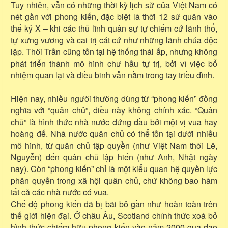
Tuy nhiên, vẫn có những thời kỳ lịch sử của Việt Nam có
nét gần với phong kiến, đặc biệt là thời 12 sứ quân vào
thế kỷ X – khi các thủ lĩnh quân sự tự chiếm cứ lãnh thổ,
tự xưng vương và cai trị cát cứ như những lãnh chúa độc
lập. Thời Trần cũng tồn tại hệ thống thái ấp, nhưng không
phát triển thành mô hình chư hầu tự trị, bởi vì việc bổ
nhiệm quan lại và điều binh vẫn nằm trong tay triều đình.
Hiện nay, nhiều người thường dùng từ “phong kiến” đồng
nghĩa với “quân chủ”, điều này không chính xác. “Quân
chủ” là hình thức nhà nước đứng đầu bởi một vị vua hay
hoàng đế. Nhà nước quân chủ có thể tồn tại dưới nhiều
mô hình, từ quân chủ tập quyền (như Việt Nam thời Lê,
Nguyễn) đến quân chủ lập hiến (như Anh, Nhật ngày
nay). Còn “phong kiến” chỉ là một kiểu quan hệ quyền lực
phân quyền trong xã hội quân chủ, chứ không bao hàm
tất cả các nhà nước có vua.
Chế độ phong kiến đã bị bãi bỏ gần như hoàn toàn trên
thế giới hiện đại. Ở châu Âu, Scotland chính thức xoá bỏ
hình thức chiếm hữu phong kiến vào năm 2000 qua đạo