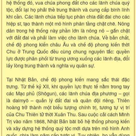
hệ thống đó, vua chúa phong đất cho các lãnh chúa quý
tộc, đổi lại họ phải thề trung thành và cung cấp binh lính
khi cần. Các lãnh chúa tiếp tục phân chia đất đai cho các
hiệp sĩ, tạo thành một mô hình phân tầng chặt chẽ. Nông
dân trong hệ thống này phần lớn là nông nô – gắn chặt
với đất đai và phải làm việc cho lãnh chúa. Về bản chất,
chế độ phong kiến châu Âu và chế độ phong kiến thời
Chu ở Trung Quốc đều cùng chung nguyên tắc: quyền
lực được phân phối từ trung ương xuống các lãnh địa, đổi
lấy lòng trung thành và nghĩa vụ quân sự.
Tại Nhật Bản, chế độ phong kiến mang sắc thái đặc
trưng. Từ thế kỷ XII, khi quyền lực thực tế nằm trong tay
các Mạc phủ (Shōgun), các lãnh chúa địa phương – gọi
là daimyō – quản lý đất đai và quân đội riêng. Thiên
hoàng trở thành một biểu tượng chính trị, tương tự vị trí
của Chu Thiên tử thời Xuân Thu. Sau cuộc cải cách Minh
Trị vào năm 1868, Nhật Bản bãi bỏ hệ thống phong kiến
và xây dựng hệ thống quý tộc mới dựa trên mô hình Anh
quốc, chia làm năm cấp tước vị. Tuy nhiên, họ vẫn dùng