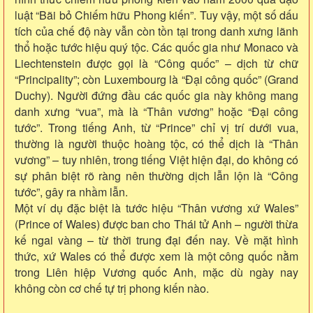
luật “Bãi bỏ Chiếm hữu Phong kiến”. Tuy vậy, một số dấu
tích của chế độ này vẫn còn tồn tại trong danh xưng lãnh
thổ hoặc tước hiệu quý tộc. Các quốc gia như Monaco và
Liechtenstein được gọi là “Công quốc” – dịch từ chữ
“Principality”; còn Luxembourg là “Đại công quốc” (Grand
Duchy). Người đứng đầu các quốc gia này không mang
danh xưng “vua”, mà là “Thân vương” hoặc “Đại công
tước”. Trong tiếng Anh, từ “Prince” chỉ vị trí dưới vua,
thường là người thuộc hoàng tộc, có thể dịch là “Thân
vương” – tuy nhiên, trong tiếng Việt hiện đại, do không có
sự phân biệt rõ ràng nên thường dịch lẫn lộn là “Công
tước”, gây ra nhầm lẫn.
Một ví dụ đặc biệt là tước hiệu “Thân vương xứ Wales”
(Prince of Wales) được ban cho Thái tử Anh – người thừa
kế ngai vàng – từ thời trung đại đến nay. Về mặt hình
thức, xứ Wales có thể được xem là một công quốc nằm
trong Liên hiệp Vương quốc Anh, mặc dù ngày nay
không còn cơ chế tự trị phong kiến nào.