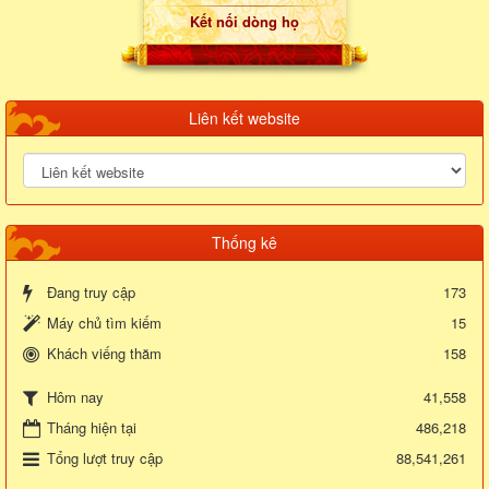
Kết nối dòng họ
Liên kết website
Thống kê
Đang truy cập
173
Máy chủ tìm kiếm
15
Khách viếng thăm
158
41,558
Hôm nay
Tháng hiện tại
486,218
Tổng lượt truy cập
88,541,261