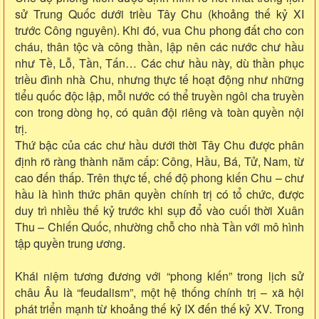
sử Trung Quốc dưới triều Tây Chu (khoảng thế kỷ XI
trước Công nguyên). Khi đó, vua Chu phong đất cho con
cháu, thân tộc và công thần, lập nên các nước chư hầu
như Tề, Lỗ, Tần, Tấn… Các chư hầu này, dù thần phục
triều đình nhà Chu, nhưng thực tế hoạt động như những
tiểu quốc độc lập, mỗi nước có thể truyền ngôi cha truyền
con trong dòng họ, có quân đội riêng và toàn quyền nội
trị.
Thứ bậc của các chư hầu dưới thời Tây Chu được phân
định rõ ràng thành năm cấp: Công, Hầu, Bá, Tử, Nam, từ
cao đến thấp. Trên thực tế, chế độ phong kiến Chu – chư
hầu là hình thức phân quyền chính trị có tổ chức, được
duy trì nhiều thế kỷ trước khi sụp đổ vào cuối thời Xuân
Thu – Chiến Quốc, nhường chỗ cho nhà Tần với mô hình
tập quyền trung ương.
Khái niệm tương đương với “phong kiến” trong lịch sử
châu Âu là “feudalism”, một hệ thống chính trị – xã hội
phát triển mạnh từ khoảng thế kỷ IX đến thế kỷ XV. Trong