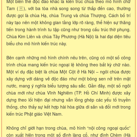
Một biến thể độc đáo khác là kiến trúc chùa theo mô hình chữ
Tam (三), với ba tòa nhà song song từ thấp đến cao, thường
được gọi là chùa Hạ, chùa Trung và chùa Thượng. Cách bố trí
này tạo nên một không gian tầng lớp rõ ràng, thể hiện sự thăng
tiến trong hành trình tu tập cũng như trong cấu trúc thờ phụng.
Chùa Kim Liên và chùa Tây Phương (Hà Nội) là hai đại diện tiêu
biểu cho mô hình kiến trúc này.
Bên cạnh những mô hình chính nêu trên, cũng có một số công
trình chùa mang kiến trúc ngoại lệ không theo bất kỳ chữ nào.
Một ví dụ đặc biệt là chùa Một Cột ở Hà Nội – ngôi chùa được
xây dựng với dáng vẻ độc đáo như một bông sen nở trên mặt
nước, mang ý nghĩa biểu tượng sâu sắc. Gần đây, một số ngôi
chùa mới như chùa Vĩnh Nghiêm (TP. Hồ Chí Minh) được xây
dựng theo lối hiện đại nhưng vẫn lồng ghép các yếu tố truyền
thống, cho thấy sự kết hợp hài hòa giữa di sản và đổi mới trong
kiến trúc Phật giáo Việt Nam.
Không chỉ giới hạn trong chùa, mô hình “nội công ngoại quốc”
còn xuất hiện trong một số đình làng cổ, như đình Chèm (Hà