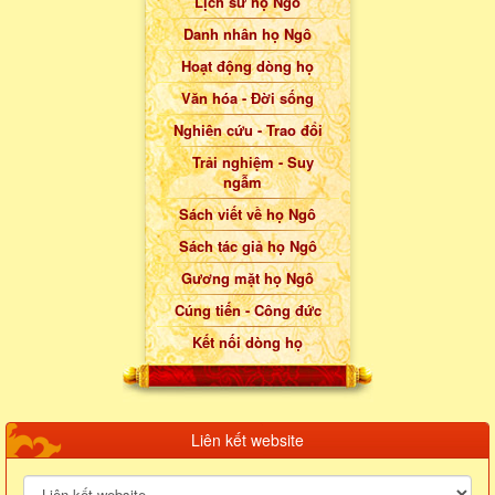
Lịch sử họ Ngô
Danh nhân họ Ngô
Hoạt động dòng họ
Văn hóa - Đời sống
Nghiên cứu - Trao đổi
Trải nghiệm - Suy
ngẫm
Sách viết về họ Ngô
Sách tác giả họ Ngô
Gương mặt họ Ngô
Cúng tiến - Công đức
Kết nối dòng họ
Liên kết website