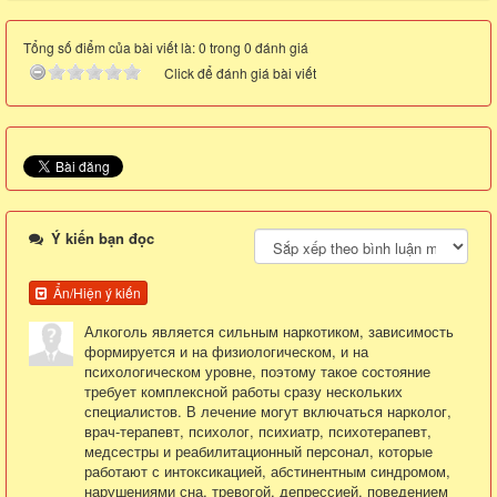
Tổng số điểm của bài viết là: 0 trong 0 đánh giá
Click để đánh giá bài viết
Ý kiến bạn đọc
Ẩn/Hiện ý kiến
Алкоголь является сильным наркотиком, зависимость
формируется и на физиологическом, и на
психологическом уровне, поэтому такое состояние
требует комплексной работы сразу нескольких
специалистов. В лечение могут включаться нарколог,
врач-терапевт, психолог, психиатр, психотерапевт,
медсестры и реабилитационный персонал, которые
работают с интоксикацией, абстинентным синдромом,
нарушениями сна, тревогой, депрессией, поведением