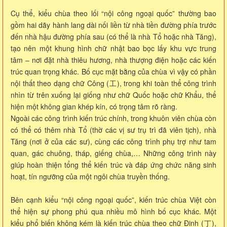
Cụ thể, kiểu chùa theo lối “nội công ngoại quốc” thường bao
gồm hai dãy hành lang dài nối liền từ nhà tiền đường phía trước
đến nhà hậu đường phía sau (có thể là nhà Tổ hoặc nhà Tăng),
tạo nên một khung hình chữ nhật bao bọc lấy khu vực trung
tâm – nơi đặt nhà thiêu hương, nhà thượng điện hoặc các kiến
trúc quan trọng khác. Bố cục mặt bằng của chùa vì vậy có phần
nội thất theo dạng chữ Công (工), trong khi toàn thể công trình
nhìn từ trên xuống lại giống như chữ Quốc hoặc chữ Khẩu, thể
hiện một không gian khép kín, có trọng tâm rõ ràng.
Ngoài các công trình kiến trúc chính, trong khuôn viên chùa còn
có thể có thêm nhà Tổ (thờ các vị sư trụ trì đã viên tịch), nhà
Tăng (nơi ở của các sư), cùng các công trình phụ trợ như tam
quan, gác chuông, tháp, giếng chùa,… Những công trình này
giúp hoàn thiện tổng thể kiến trúc và đáp ứng chức năng sinh
hoạt, tín ngưỡng của một ngôi chùa truyền thống.
Bên cạnh kiểu “nội công ngoại quốc”, kiến trúc chùa Việt còn
thể hiện sự phong phú qua nhiều mô hình bố cục khác. Một
kiểu phổ biến không kém là kiến trúc chùa theo chữ Đinh (丁),