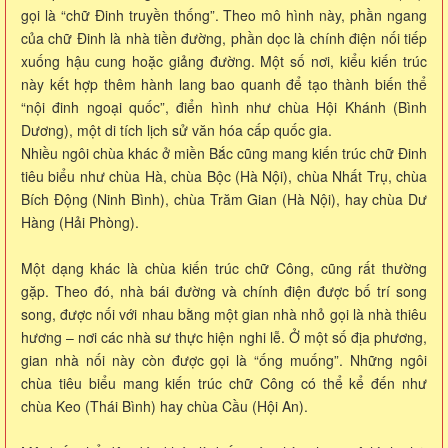
gọi là “chữ Đinh truyền thống”. Theo mô hình này, phần ngang
của chữ Đinh là nhà tiền đường, phần dọc là chính điện nối tiếp
xuống hậu cung hoặc giảng đường. Một số nơi, kiểu kiến trúc
này kết hợp thêm hành lang bao quanh để tạo thành biến thể
“nội đinh ngoại quốc”, điển hình như chùa Hội Khánh (Bình
Dương), một di tích lịch sử văn hóa cấp quốc gia.
Nhiều ngôi chùa khác ở miền Bắc cũng mang kiến trúc chữ Đinh
tiêu biểu như chùa Hà, chùa Bộc (Hà Nội), chùa Nhất Trụ, chùa
Bích Động (Ninh Bình), chùa Trăm Gian (Hà Nội), hay chùa Dư
Hàng (Hải Phòng).
Một dạng khác là chùa kiến trúc chữ Công, cũng rất thường
gặp. Theo đó, nhà bái đường và chính điện được bố trí song
song, được nối với nhau bằng một gian nhà nhỏ gọi là nhà thiêu
hương – nơi các nhà sư thực hiện nghi lễ. Ở một số địa phương,
gian nhà nối này còn được gọi là “ống muống”. Những ngôi
chùa tiêu biểu mang kiến trúc chữ Công có thể kể đến như
chùa Keo (Thái Bình) hay chùa Cầu (Hội An).