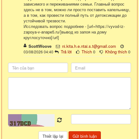
зависимого и переживаниями семьи. Главный вопрос
здесь не в том, можно ли просто поставить капельницу,
а в том, как провести полный путь от детоксикации до
устойчивой трезвости.
Исследовать вопрос подробнее - [url=https://vyvod-iz-
zapoya-v-anape5.ru/]вывод из запоя на дому
круглосуточно[/url]
ScottWoove
ni.kita.h.e.ntai.s.t@gmail.com
Trả lời
Thích
0
Không thích
0
03/08/2026 04:40