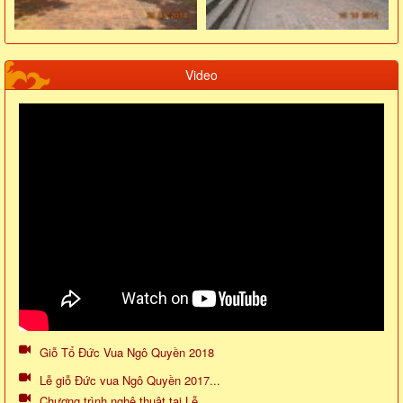
Video
Giỗ Tổ Đức Vua Ngô Quyền 2018
Lễ giỗ Đức vua Ngô Quyền 2017...
Chương trình nghệ thuật tại Lễ...