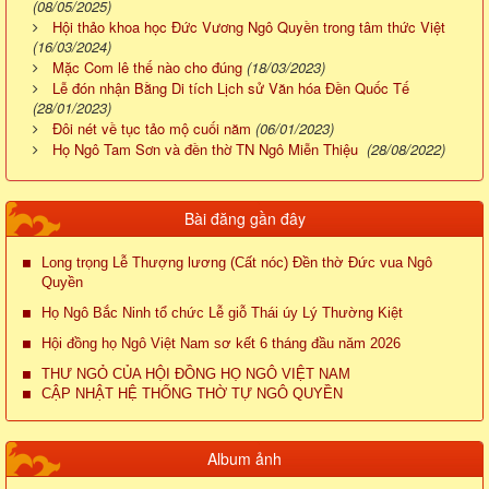
(08/05/2025)
Hội thảo khoa học Đức Vương Ngô Quyền trong tâm thức Việt
(16/03/2024)
Mặc Com lê thế nào cho đúng
(18/03/2023)
Lễ đón nhận Bằng Di tích Lịch sử Văn hóa Đền Quốc Tế
(28/01/2023)
Đôi nét về tục tảo mộ cuối năm
(06/01/2023)
Họ Ngô Tam Sơn và đền thờ TN Ngô Miễn Thiệu
(28/08/2022)
Bài đăng gần đây
Long trọng Lễ Thượng lương (Cất nóc) Đền thờ Đức vua Ngô
Quyền
Họ Ngô Bắc Ninh tổ chức Lễ giỗ Thái úy Lý Thường Kiệt
Hội đồng họ Ngô Việt Nam sơ kết 6 tháng đầu năm 2026
THƯ NGỎ CỦA HỘI ĐỒNG HỌ NGÔ VIỆT NAM
CẬP NHẬT HỆ THỐNG THỜ TỰ NGÔ QUYỀN
Album ảnh