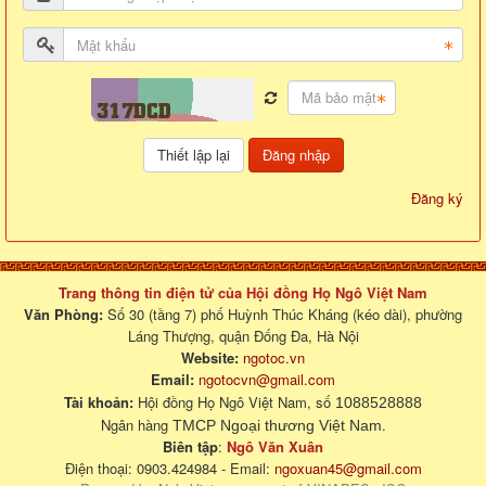
Đăng nhập
Đăng ký
Trang thông tin điện tử của Hội đồng Họ Ngô Việt Nam
Văn Phòng:
Số 30 (tầng 7) phố Huỳnh Thúc Kháng (kéo dài), phường
Láng Thượng, quận Đống Đa, Hà Nội
Website:
ngotoc.vn
Email:
ngotocvn@gmail.com
Tài khoản:
Hội đồng Họ Ngô Việt Nam, số
1088528888
Ngân hàng
.
TMCP Ngoại thương Việt Nam
Biên tập
:
Ngô Văn Xuân
Điện thoại: 0903.424984 - Email:
ngoxuan45@gmail.com