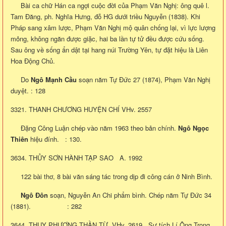
Bài ca chữ Hán ca ngợi cuộc đời của Phạm Văn Nghị: ông quê l.
Tam Đăng, ph. Nghĩa Hưng, đỗ HG dưới triều Nguyễn (1838). Khi
Pháp sang xâm lược, Phạm Văn Nghị mộ quân chống lại, vì lực lượng
mỏng, không ngăn được giặc, hai ba lần tự tử đều được cứu sống.
Sau ông về sống ẩn dật tại hang núi Trường Yên, tự đặt hiệu là Liên
Hoa Động Chủ.
Do
Ngô Mạnh Cầu
soạn năm Tự Đức 27 (1874), Phạm Văn Nghị
duyệt. : 128
3321. THANH CHƯƠNG HUYỆN CHÍ VHv. 2557
Đặng Công Luận chép vào năm 1963 theo bản chính.
Ngô Ngọc
Thiên
hiệu đính. : 130.
3634. THỦY SƠN HÀNH TẠP SAO A. 1992
122 bài thơ, 8 bài văn sáng tác trong dịp đi công cán ở Ninh Bình.
Ngô Đôn
soạn, Nguyễn An Chi phẩm bình. Chép năm Tự Đức 34
(1881). : 282
3644. THỤY PHƯƠNG THẦN TỪ VHv. 2619 Sự tích Lí Ông Trọng.