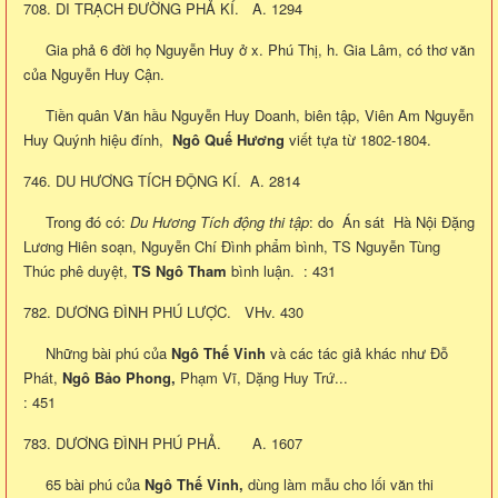
708. DI TRẠCH ĐƯỜNG PHẢ KÍ. A. 1294
Gia phả 6 đời họ Nguyễn Huy ở x. Phú Thị, h. Gia Lâm, có thơ văn
của Nguyễn Huy Cận.
Tiền quân Văn hầu Nguyễn Huy Doanh, biên tập, Viên Am Nguyễn
Huy Quýnh hiệu đính,
Ngô Quế Hương
viết tựa từ 1802-1804.
746. DU HƯƠNG TÍCH ĐỘNG KÍ. A. 2814
Trong đó có:
Du Hương Tích động thi tập
: do Án sát Hà Nội Đặng
Lương Hiên soạn, Nguyễn Chí Đình phẩm bình, TS Nguyễn Tùng
Thúc phê duyệt,
TS Ngô Tham
bình luận. : 431
782. DƯƠNG ĐÌNH PHÚ LƯỢC. VHv. 430
Những bài phú của
Ngô Thế Vinh
và các tác giả khác như Đỗ
Phát,
Ngô Bảo Phong,
Phạm Vĩ, Dặng Huy Trứ...
: 451
783. DƯƠNG ĐÌNH PHÚ PHẢ. A. 1607
65 bài phú của
Ngô Thế Vinh,
dùng làm mẫu cho lối văn thi