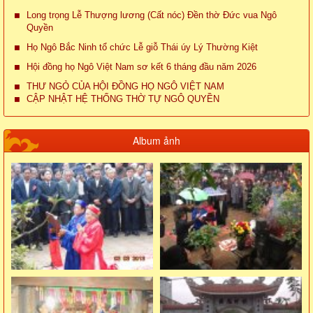
Long trọng Lễ Thượng lương (Cất nóc) Đền thờ Đức vua Ngô
Quyền
Họ Ngô Bắc Ninh tổ chức Lễ giỗ Thái úy Lý Thường Kiệt
Hội đồng họ Ngô Việt Nam sơ kết 6 tháng đầu năm 2026
THƯ NGỎ CỦA HỘI ĐỒNG HỌ NGÔ VIỆT NAM
CẬP NHẬT HỆ THỐNG THỜ TỰ NGÔ QUYỀN
Album ảnh