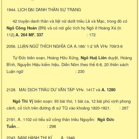
1944. LỊCH ĐẠI DANH THẦN SỰ TRẠNG
42 truyện danh thần và liệt nữ dưới triều Lê và Mạc, trong đó có
Ngô Công Hoán
(BN) và có nói gốc tích họ Ngô ở Hoàng Xá (tr.
112).
A. 264 MF. 337
: 172
2056. LUẬN NGỮ THÍCH NGHĨA CA A.186/ 1-2 VÀ VHv 709/3-6
Tự Đức biên soạn, Hoàng Hữu Xứng,
Ngô
Huệ Liên
duyệt, Hoàng
Bỉnh, Nguyễn Hiệu kiểm hiệu. Diễn Nôm theo thể 6-8, 20 thiên sách
Luận ngữ : 230
2128. MAI DỊCH TRÂU DƯ VĂN TẬP VHv. 1417 và
A. 1280
Ngô Thì Vị
biên soạn: 93 bài thơ, 1 bài ca, 12 bài phú vịnh phong
cảnh, cổ tích trên đường đi sứ TQ vào khoảng 1820-1821. : 267
2191. A. 1102 có tiểu sử công thần triều Nguyễn:
Ngô Đức
Tuấn
... : 298
2243. NAM HÀNH THI KÍ A. 1946.