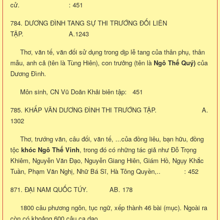
cử. : 451
784. DƯƠNG ĐÌNH TANG SỰ THI TRƯỚNG ĐỐI LIÊN
TẬP. A.1243
Thơ, văn tế, văn đối sử dụng trong dịp lễ tang của thân phụ, thân
mẫu, anh cả (tên là Tùng Hiên), con trưởng (tên là
Ngô Thế Quý)
của
Dương Đình.
Môn sinh, CN Vũ Doãn Khải biên tập: 451
785. KHẤP VÃN DƯƠNG ĐÌNH THI TRƯỚNG TẬP. A.
1302
Thơ, trướng văn, câu đối, văn tế, ...của đồng liêu, bạn hữu, đồng
tộc
khóc Ngô Thế Vinh
, trong đó có những tác giả như Đỗ Trọng
Khiêm, Nguyễn Văn Đạo, Nguyễn Giang Hiên, Giám Hồ, Ngụy Khắc
Tuần, Phạm Văn Nghị, Nhữ Bá Sĩ, Hà Tông Quyền,.. : 452
871. ĐẠI NAM QUỐC TÚY. AB. 178
1800 câu phương ngôn, tục ngữ, xếp thành 46 bài (mục). Ngoài ra
còn có khoảng 600 câu ca dao.