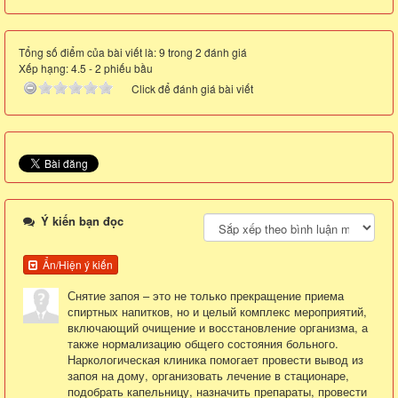
Tổng số điểm của bài viết là: 9 trong 2 đánh giá
Xếp hạng:
4.5
-
2
phiếu bầu
Click để đánh giá bài viết
Ý kiến bạn đọc
Ẩn/Hiện ý kiến
Снятие запоя – это не только прекращение приема
спиртных напитков, но и целый комплекс мероприятий,
включающий очищение и восстановление организма, а
также нормализацию общего состояния больного.
Наркологическая клиника помогает провести вывод из
запоя на дому, организовать лечение в стационаре,
подобрать капельницу, назначить препараты, провести