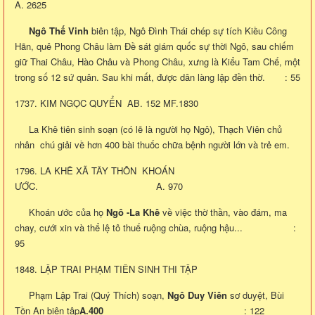
A. 2625
Ngô Thế Vinh
biên tập, Ngô Đình Thái chép sự tích Kiều Công
Hãn, quê Phong Châu làm Đề sát giám quốc sự thời Ngô, sau chiếm
giữ Thai Châu, Hào Châu và Phong Châu, xưng là Kiểu Tam Chế, một
trong số 12 sứ quân. Sau khi mất, được dân làng lập đền thờ. : 55
1737. KIM NGỌC QUYỂN AB. 152 MF.1830
La Khê tiên sinh soạn (có lẽ là người họ Ngô), Thạch Viên chủ
nhân chú giải về hơn 400 bài thuốc chữa bệnh người lớn và trẻ em.
1796. LA KHÊ XÃ TÂY THÔN KHOÁN
ƯỚC. A. 970
Khoán ước của họ
Ngô -La Khê
về việc thờ thần, vào đám, ma
chay, cưới xin và thể lệ tô thuế ruộng chùa, ruộng hậu... :
95
1848. LẬP TRAI PHẠM TIÊN SINH THI TẬP
Phạm Lập Trai (Quý Thích) soạn,
Ngô Duy
Viên
sơ duyệt, Bùi
Tồn An biên tập
A.400
: 122