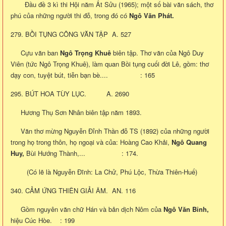
Đầu đề 3 kì thi Hội năm Ất Sửu (1965); một số bài văn sách, thơ
phú của những người thi đỗ, trong đó có
Ngô Văn Phát.
279. BỒI TỤNG CÔNG VĂN TẬP A. 527
Cựu văn ban
Ngô Trọng Khuê
biên tập. Thơ văn của Ngô Duy
Viên (tức Ngô Trọng Khuê), làm quan Bồi tụng cuối đời Lê, gồm: thơ
dạy con, tuyệt bút, tiễn bạn bè.... : 165
295. BÚT HOA TÙY LỤC. A. 2690
Hương Thụ Sơn Nhân biên tập năm 1893.
Văn thơ mừng Nguyễn Đỉnh Thần đỗ TS (1892) của những người
trong họ trong thôn, họ ngoại và của: Hoàng Cao Khải,
Ngô Quang
Huy,
Bùi Hướng Thành,... : 174.
(Có lẽ là Nguyễn Đĩnh: La Chử, Phú Lộc, Thừa Thiên-Huế)
340. CẢM ỨNG THIÊN GIẢI ÂM. AN. 116
Gồm nguyên văn chữ Hán và bản dịch Nôm của
Ngô Văn Bỉnh,
hiệu Cúc Hòe. : 199