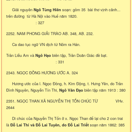
Giải nguyên
Ngô Tùng Hiên
soạn: gồm 35 bài thơ vịnh cảnh...
trên đường từ Hà Nội vào Huế năm 1820.
: 327
2252. NAM PHONG GIẢI TRÀO AB. 348, AB. 232.
Ca dao tục ngữ VN dịch từ Nôm ra Hán.
Trần Liễu Am và
Ngô Hạo
biên tập, Trần Doãn Giác đề bạt.
: 331
2343. NGỌC ĐỒNG HƯƠNG ƯỚC A. 324
Hương ước của l. Ngọc Đồng, h. Kim Động, t. Hưng Yên, do Trần
Đình Nguyên, Nguyễn Tín Thi,
Ngô Văn Đạo
biên tập năm 1913 : 380
2351. NGỌC THAN XÃ NGUYỄN THỊ TỐN CHÚC TỪ VHv.
2644
Di chúc của Nguyễn Thị Tốn ở x. Ngọc Than để lại cho 2 con trai
là
Đỗ Lai Thi và Đỗ Lai Tuyên, do Đỗ Lai Triết
soạn năm 1862: 385