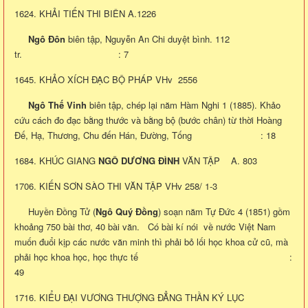
1624. KHẢI TIẾN THI BIÊN A.1226
Ngô Đôn
biên tập, Nguyễn An Chi duyệt bình. 112
tr. : 7
1645. KHẢO XÍCH ĐẠC BỘ PHÁP VHv 2556
Ngô Thế Vinh
biên tập, chép lại năm Hàm Nghi 1 (1885). Khảo
cứu cách đo đạc bằng thước và bằng bộ (bước chân) từ thời Hoàng
Đế, Hạ, Thương, Chu đến Hán, Đường, Tống : 18
1684. KHÚC GIANG
NGÔ DƯƠNG ĐÌNH
VĂN TẬP A. 803
1706. KIẾN SƠN SÀO THI VĂN TẬP VHv 258/ 1-3
Huyền Đồng Tử (
Ngô Quý Đồng
) soạn năm Tự Đức 4 (1851) gồm
khoảng 750 bài thơ, 40 bài văn. Có bài kí nói về nước Việt Nam
muốn đuổi kịp các nước văn minh thì phải bỏ lối học khoa cử cũ, mà
phải học khoa học, học thực tế :
49
1716. KIỂU ĐẠI VƯƠNG THƯỢNG ĐẲNG THẦN KÝ LỤC