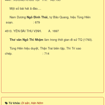
Một số bài hát ả đào....
Nam Dương
Ngô Đình Thái,
tự Bảo Quang, hiệu Tùng Hiên
soạn. : 679
4513. YÊN ĐÀI THU VỊNH. A. 1697
Thơ văn Ngô Thì Nhậm
làm trong thời gian đi sứ TQ (1793).
Tùng Hiên hiệu duyệt, Thận Trai biên tập, Thì Trí sao
chép. : 714
Từ khóa:
Di sản
,
Hán Nôm