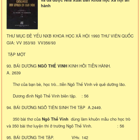
hành
THƯ MỤC ĐỀ YẾU NXB KHOA HỌC XÃ HỘI 1993 THƯ VIÊN QUỐC
GIA: VV 353/93 VV356/93
TẬP MỘT
93. BÁI DƯƠNG
NGÔ THẾ VINH
KINH HỒI TIỄN HÀNH.
A. 2639
Thơ của bạn bè, học trò...tiễn Ngô Thế Vinh về quê dưỡng lão.
Dương đình Ngô Thế Vinh biên tập. : 56
94. BÁI DƯƠNG NGÔ TIÊN SINH THI TẬP A.2449.
350 bài thơ của
Ngô Thế Vinh
dùng làm khuôn mẫu cho học trò
và 350 bài thơ luyện thi ở trường Ngô Thế Vinh. : 56
95. BÁI DƯƠNG THI TẬP. VHv. 142