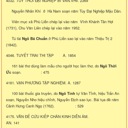
4032. TÙY THỜI ĐẠI NGHIỆP BI VĂN.VHv. 2369
Nguyễn Nhân Khí ở Hà Nam soạn năm Tùy Đại Nghiệp Mậu Dần.
Viên mục xã Phù Liễn chép lại vào năm Vĩnh Khánh Tân Hợi
(1731), Chu Văn Liên chép lại vào năm 1952.
Tú tài
Ngô Bá Chuẩn
ở Phù Liễn sao lại vào năm Thiệu Trị 2
(1842).
4046. TUYẾT TRAI THI TẬP A. 1854
161 bài thơ dùng làm mẫu cho người học làm thơ, do
Ngô Thời
Ức
soạn. : 475
4161. VẠN PHƯƠNG TẬP NGHIỆM. A. 1287
100 bài thuốc gia truyền, do
Ngô Tỉnh
tự Văn Tỉnh, hiệu Trấn An
soạn, Nguyễn Nho hiệu chỉnh, Nguyễn Địch sao lục. Bài tụa đề năm
Cảnh Hưng Canh Ngọ (1762). : 529
4175. VĂN ĐẾ CỨU KIẾP CHÂN KINH DIỄN ÂM.
AN. 141