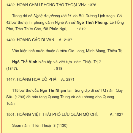
1432. HOAN CHÂU PHONG THỔ THOẠI VHv. 1376
Trong đó có
Nghệ An phong thổ kí
do Bùi Dương Lịch soạn. Có
42 bài thơ vịnh phong cảnh Nghệ An cử
Ngô Thời Phùng,
Lê Hồng
Phổ, Trần Thức Cốc, Đỗ Phúc Ngũ, : 812
1439. HOÀNG CÁC DI VĂN. A. 2137
Văn kiện nhà nước thuộc 3 triều Gia Long, Minh Mạng, Thiệu Trị.
Ngô Thế Vinh
biên tập và viết tựa năm Thiệu Trị 7
(1847). : 818
1447. HOÀNG HOA ĐỒ PHẢ. A. 2871
115 bài thơ của
Ngô Thì Nhậm
làm trong dịp đi sứ TQ năm Quý
Sửu (1793) để báo tang Quang Trung và cầu phong cho Quang
Toản
1501. HOÀNG VIỆT THÁI PHÓ LƯU QUÂN MỘ CHÍ. A. 1027
Soạn năm Thiên Thuận 3 (1130).