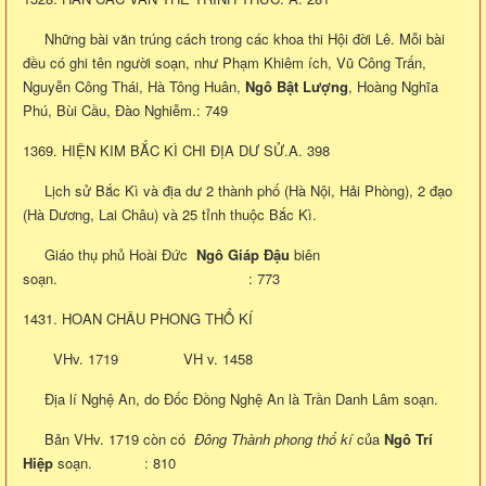
Những bài văn trúng cách trong các khoa thi Hội đời Lê. Mỗi bài
đều có ghi tên người soạn, như Phạm Khiêm ích, Vũ Công Trấn,
Nguyễn Công Thái, Hà Tông Huân,
Ngô Bật Lượng
, Hoàng Nghĩa
Phú, Bùi Cầu, Đào Nghiễm.: 749
1369. HIỆN KIM BẮC KÌ CHI ĐỊA DƯ SỬ.A. 398
Lịch sử Bắc Kì và địa dư 2 thành phố (Hà Nội, Hải Phòng), 2 đạo
(Hà Dương, Lai Châu) và 25 tỉnh thuộc Bắc Kì.
Giáo thụ phủ Hoài Đức
Ngô Giáp Đậu
biên
soạn. : 773
1431. HOAN CHÂU PHONG THỔ KÍ
VHv. 1719 VH v. 1458
Địa lí Nghệ An, do Đốc Đồng Nghệ An là Trần Danh Lâm soạn.
Bản VHv. 1719 còn có
Đông Thành phong thổ kí
của
Ngô Trí
Hiệp
soạn. : 810