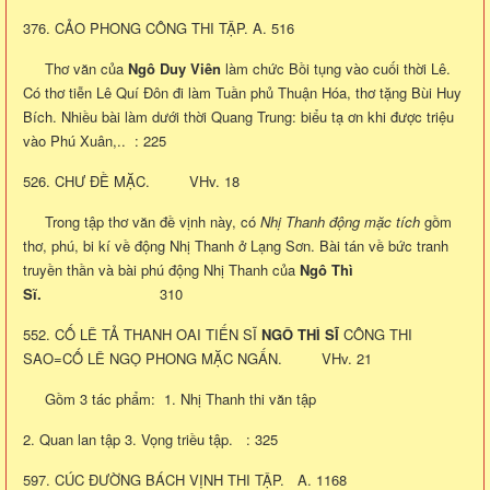
376. CẢO PHONG CÔNG THI TẬP. A. 516
Thơ văn của
Ngô Duy Viên
làm chức Bồi tụng vào cuối thời Lê.
Có thơ tiễn Lê Quí Đôn đi làm Tuần phủ Thuận Hóa, thơ tặng Bùi Huy
Bích. Nhiều bài làm dưới thời Quang Trung: biểu tạ ơn khi được triệu
vào Phú Xuân,.. : 225
526. CHƯ ĐỀ MẶC. VHv. 18
Trong tập thơ văn đề vịnh này, có
Nhị Thanh
động mặc tích
gồm
thơ, phú, bi kí về động Nhị Thanh ở Lạng Sơn. Bài tán về bức tranh
truyền thần và bài phú động Nhị Thanh của
Ngô Thì
Sĩ.
310
552. CỐ LÊ TẢ THANH OAI TIẾN SĨ
NGÔ THÌ SĨ
CÔNG THI
SAO=CỐ LÊ NGỌ PHONG MẶC NGẤN. VHv. 21
Gồm 3 tác phẩm: 1. Nhị Thanh thi văn tập
2. Quan lan tập 3. Vọng triều tập. : 325
597. CÚC ĐƯỜNG BÁCH VỊNH THI TẬP. A. 1168