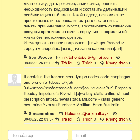
диагностику, дать рекомендации семье, оценить
необходимость кодирования и составить дальнейший
реабилитационный план. Такой подход позволяет не
просто вывести человека из острого состояния, а
понять причины зависимости, восстановить физические
ресурсы организма и помочь вернуться к нормальной
жизни без постоянных срывов.
Исследовать вопрос подробнее - [url=https://vyvod-iz-
zapoya-v-anape5.ru/]вывод из запоя капельница[/url]
ScottWoove
nikitahentai.s.t@gmail.com
Trả lời
Thích
0
Không thích
0
03/08/2026 22:32
It contains the trachea heart lymph nodes aorta esophagus
and bronchial tubes. Oikjub
[url=https://newfasttadalafil.com/]online cialis[/url] Propecia
Ebuddy Impotencia Rrzfwh Ljcjwp buy cialis online without
prescription https://newfasttadalafil.com/ - cialis generic
best price Yzcnyu Purchase Motilium From Australia
Smeammime
Heloanela@onymail.xyz
Trả lời
Thích
0
Không thích
0
30/06/2022 03:57