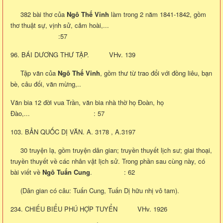
382 bài thơ của
Ngô Thế Vinh
làm trong 2 năm 1841-1842, gồm
thơ thuật sự, vịnh sử, cảm hoài,...
:57
96. BÁI DƯƠNG THƯ TẬP. VHv. 139
Tập văn của
Ngô Thế Vinh
, gồm thư từ trao đổi với đồng liêu, bạn
bè, câu đối, văn mừng,..
Văn bia 12 đời vua Trần, văn bia nhà thờ họ Đoàn, họ
Đào,... : 57
103. BẢN QUỐC DỊ VĂN. A. 3178 , A.3197
30 truyện lạ, gồm truyện dân gian; truyền thuyết lịch sư; giai thoại,
truyền thuyết về các nhân vật lịch sử. Trong phần sau cùng này, có
bài viết về
Ngô Tuấn Cung
. : 62
(Dân gian có câu: Tuấn Cung, Tuấn Dị hữu nhị vô tam).
234. CHIẾU BIỂU PHÚ HỢP TUYỂN VHv. 1926