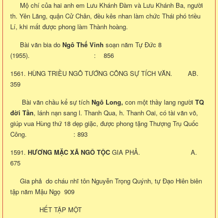
Mộ chí của hai anh em Lưu Khánh Đàm và Lưu Khánh Ba, người
th. Yên Lãng, quận Cử Chân, đều kês nhan làm chức Thái phó triều
Lí, khi mất được phong làm Thành hoàng.
Bài văn bia do
Ngô Thế Vinh
soạn năm Tự Đức 8
(1955). : 856
1561. HÙNG TRIỀU NGÔ TƯỚNG CÔNG SỰ TÍCH VĂN. AB.
359
Bài văn chầu kể sự tích
Ngô Long,
con một thầy lang người
TQ
đời Tần
, lánh nạn sang l. Thanh Qua, h. Thanh Oai, có tài văn võ,
giúp vua Hùng thứ 18 dẹp giặc, được phong tặng Thượng Trụ Quốc
Công. : 893
1591.
HƯƠNG MẶC XÃ NGÔ TỘC
GIA PHẢ. A.
675
Gia phả do cháu nhĩ tôn Nguyễn Trọng Quýnh, tự Đạo Hiên biên
tập năm Mậu Ngọ 909
HẾT TẬP MỘT