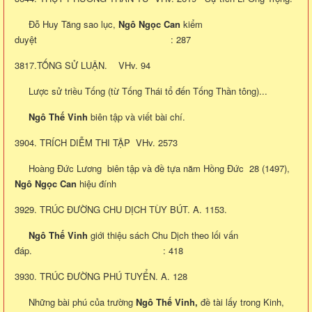
Đỗ Huy Tăng sao lục,
Ngô Ngọc Can
kiểm
duyệt : 287
3817.TỐNG SỬ LUẬN. VHv. 94
Lược sử triều Tống (từ Tống Thái tổ đến Tống Thần tông)...
Ngô Thế Vinh
biên tập và viết bài chí.
3904. TRÍCH DIỄM THI TẬP VHv. 2573
Hoàng Đức Lương biên tập và đề tựa năm Hồng Đức 28 (1497),
Ngô Ngọc Can
hiệu đính
3929. TRÚC ĐƯỜNG CHU DỊCH TÙY BÚT. A. 1153.
Ngô Thế Vinh
giới thiệu sách Chu Dịch theo lối vấn
đáp. : 418
3930. TRÚC ĐƯỜNG PHÚ TUYỂN. A. 128
Những bài phú của trường
Ngô Thế Vinh,
đề tài lấy trong Kinh,