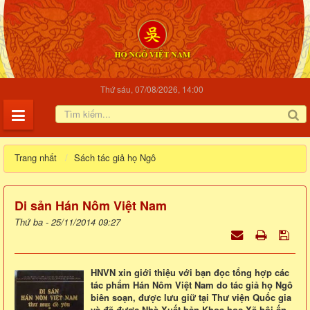
Thứ sáu, 07/08/2026, 14:00
Trang nhất
Sách tác giả họ Ngô
Di sản Hán Nôm Việt Nam
Thứ ba - 25/11/2014 09:27
HNVN xin giới thiệu với bạn đọc tổng hợp các
tác phẩm Hán Nôm Việt Nam do tác giả họ Ngô
biên soạn, được lưu giữ tại Thư viện Quốc gia
và đã được Nhà Xuất bản Khoa học Xã hội ấn