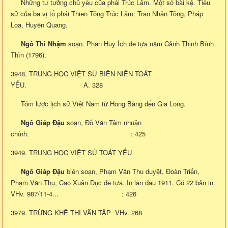
Những tư tưởng chủ yếu của phái Trúc Lâm. Một số bài kệ. Tiểu
sử của ba vị tổ phái Thiền Tông Trúc Lâm: Trần Nhân Tông, Pháp
Loa, Huyền Quang.
Ngô Thì Nhậm
soạn. Phan Huy Ích đề tựa năm Cảnh Thịnh Bính
Thìn (1796).
3948. TRUNG HỌC VIỆT SỬ BIÊN NIÊN TOÁT
YẾU. A. 328
Tóm lược lịch sử Việt Nam từ Hồng Bàng đến Gia Long.
Ngô Giáp Đậu
soạn, Đỗ Văn Tâm nhuận
chính. : 425
3949. TRUNG HỌC VIỆT SỬ TOÁT YẾU
Ngô Giáp Đậu
biên soạn, Phạm Văn Thu duyệt, Đoàn Triến,
Phạm Văn Thụ, Cao Xuân Dục đề tựa. In lần đầu 1911. Có 22 bản in.
VHv. 987/11-4... : 426
3979. TRỪNG KHÊ THI VĂN TẬP VHv. 268