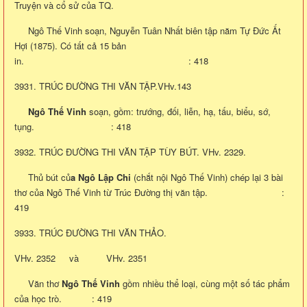
Truyện và cổ sử của TQ.
Ngô Thế Vinh soạn, Nguyễn Tuân Nhất biên tập năm Tự Đức Ất
Hợi (1875). Có tất cả 15 bản
in. : 418
3931. TRÚC ĐƯỜNG THI VĂN TẬP.VHv.143
Ngô Thế Vinh
soạn, gồm: trướng, đối, liễn, hạ, tấu, biểu, sớ,
tụng. : 418
3932. TRÚC ĐƯỜNG THI VĂN TẬP TÙY BÚT. VHv. 2329.
Thủ bút củ
a Ngô Lập Chi
(chắt nội Ngô Thế Vinh) chép lại 3 bài
thơ của Ngô Thế Vinh từ Trúc Đường thị văn tập. :
419
3933. TRÚC ĐƯỜNG THI VĂN THẢO.
VHv. 2352 và VHv. 2351
Văn thơ
Ngô Thế Vinh
gồm nhiều thể loại, cùng một số tác phẩm
của học trò. : 419