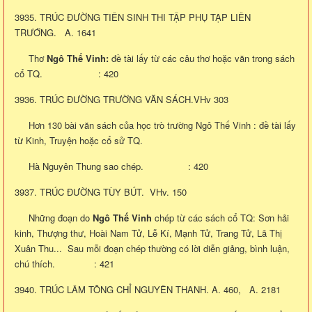
3935. TRÚC ĐƯỜNG TIÊN SINH THI TẬP PHỤ TẠP LIÊN
TRƯỚNG. A. 1641
Thơ
Ngô Thế Vinh:
đề tài lấy từ các câu thơ hoặc văn trong sách
cổ TQ. : 420
3936. TRÚC ĐƯỜNG TRƯỜNG VĂN SÁCH.VHv 303
Hơn 130 bài văn sách của học trò trường Ngô Thế Vinh : đề tài lấy
từ Kinh, Truyện hoặc cổ sử TQ.
Hà Nguyên Thung sao chép. : 420
3937. TRÚC ĐƯỜNG TÙY BÚT. VHv. 150
Những đoạn do
Ngô Thế Vinh
chép từ các sách cổ TQ: Sơn hải
kinh, Thượng thư, Hoài Nam Tử, Lễ Kí, Mạnh Tử, Trang Tử, Lã Thị
Xuân Thu... Sau mỗi đoạn chép thường có lời diễn giảng, bình luận,
chú thích. : 421
3940. TRÚC LÂM TÔNG CHỈ NGUYÊN THANH. A. 460, A. 2181