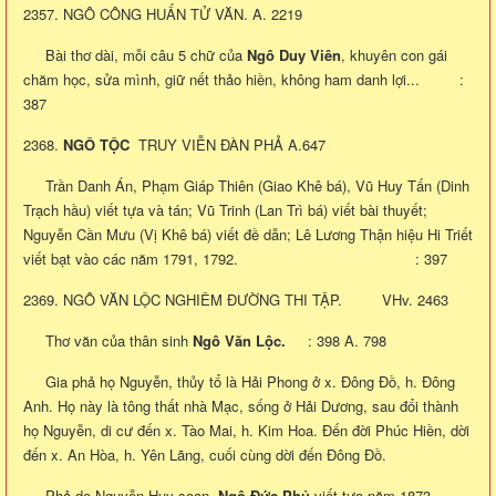
2357. NGÔ CÔNG HUẤN TỬ VĂN. A. 2219
Bài thơ dài, mỗi câu 5 chữ của
Ngô Duy Viên
, khuyên con gái
chăm học, sửa mình, giữ nết thảo hiền, không ham danh lợi... :
387
2368.
NGÔ TỘC
TRUY VIỄN ĐÀN PHẢ A.647
Trần Danh Án, Phạm Giáp Thiên (Giao Khê bá), Vũ Huy Tấn (Dinh
Trạch hầu) viết tựa và tán; Vũ Trinh (Lan Trì bá) viết bài thuyết;
Nguyễn Cần Mưu (Vị Khê bá) viết đề dẫn; Lê Lương Thận hiệu Hi Triết
viết bạt vào các năm 1791, 1792. : 397
2369. NGÔ VĂN LỘC NGHIÊM ĐƯỜNG THI TẬP. VHv. 2463
Thơ văn của thân sinh
Ngô Văn Lộc.
: 398 A. 798
Gia phả họ Nguyễn, thủy tổ là Hải Phong ở x. Đông Đồ, h. Đông
Anh. Họ này là tông thất nhà Mạc, sống ở Hải Dương, sau đổi thành
họ Nguyễn, di cư đến x. Tào Mai, h. Kim Hoa. Đến đời Phúc Hiền, dời
đến x. An Hòa, h. Yên Lãng, cuối cùng dời đến Đông Đồ.
Phả do Nguyễn Huy soạn,
Ngô Đức Phủ
viết tựa năm 1873.