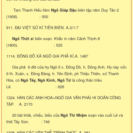
Tam Thanh Hiếu liêm
Ngô Giáp Đậu
biên tập năm Duy Tân 2
(1908). : 500
911. ĐẠI VIỆT SỬ KÍ TIỀN BIÊN. A.2/1-7
Ngô Thời s
ĩ biên soạn. Khắc in năm Cảnh Thịnh 8
(1800). : 525
1114. ĐÔNG ĐỒ XÃ NGÔ GIA PHẢ KÍ.A. 1487
Gia phả 6 đời của họ Ngô ở x. Đông Đồ, h. Đông Anh. Họ này vốn
ở th. Xuân, x. Đồng Bàng, h. Yên Định, ph Thiệu Thiên, xứ Thanh
Hóa, có
Ngô Tây, Ngô Kinh, Ngô Từ
là công thần triều
Lê. : 626
1324. HÀN CÁC ANH HOA=NGÔ GIA VĂN PHÁI HI DOÃN CÔNG
TẬP. A. 2170
20 bài khải, chiếu, biểu của
Ngô Thì Nhậm
soạn vào cuối Lê và
thời Tây Sơn. : 746
1328. HÀN CÁC VĂN THỂ TRÌNH THỨC. A. 281