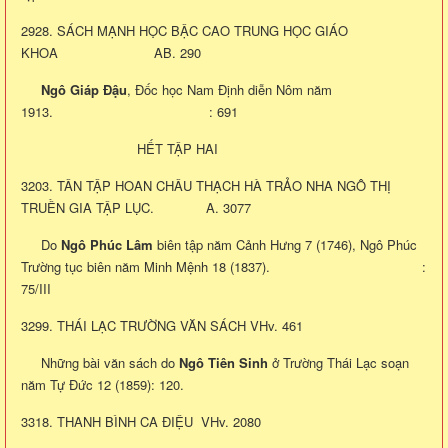
2928. SÁCH MẠNH HỌC BẬC CAO TRUNG HỌC GIÁO
KHOA AB. 290
Ngô Giáp Đậu
, Đốc học Nam Định diễn Nôm năm
1913. : 691
HẾT TẬP HAI
3203. TÂN TẬP HOAN CHÂU THẠCH HÀ TRẢO NHA NGÔ THỊ
TRUỀN GIA TẬP LỤC. A. 3077
Do
Ngô Phúc Lâm
biên tập năm Cảnh Hưng 7 (1746), Ngô Phúc
Trường tục biên năm Minh Mệnh 18 (1837). :
75/III
3299. THÁI LẠC TRƯỜNG VĂN SÁCH VHv. 461
Những bài văn sách do
Ngô Tiên Sinh
ở Trường Thái Lạc soạn
năm Tự Đức 12 (1859): 120.
3318. THANH BÌNH CA ĐIỆU VHv. 2080