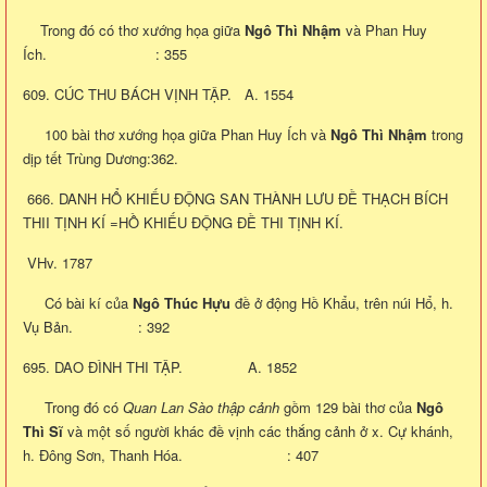
Trong đó có thơ xướng họa giữa
Ngô Thì Nhậm
và Phan Huy
Ích. : 355
609. CÚC THU BÁCH VỊNH TẬP. A. 1554
100 bài thơ xướng họa giữa Phan Huy Ích và
Ngô Thì Nhậm
trong
dịp tết Trùng Dương:362.
666. DANH HỔ KHIẾU ĐỘNG SAN THÀNH LƯU ĐỀ THẠCH BÍCH
THII TỊNH KÍ =HỒ KHIẾU ĐỘNG ĐỀ THI TỊNH KÍ.
VHv. 1787
Có bài kí của
Ngô Thúc Hựu
đề ở động Hồ Khẩu, trên núi Hổ, h.
Vụ Bản. : 392
695. DAO ĐÌNH THI TẬP. A. 1852
Trong đó có
Quan Lan Sào thập cảnh
gồm 129 bài thơ của
Ngô
Thì Sĩ
và một số người khác đề vịnh các thắng cảnh ở x. Cự khánh,
h. Đông Sơn, Thanh Hóa. : 407