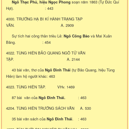
Ngô Thạc Phủ, hiệu Ngọc Phong
soạn năm 1863 (Tự Đức Quí
Hợi). : 443
4000. TRƯỚNG HẠ BI KÍ HÀNH TRẠNG TẠP
VĂN. A. 2909
Sự tích hai công thần triều Lê:
Ngô Công
Bảo
và Mai Xuân
Bảng. : 454
4022. TÙNG HIÊN BẢO QUANG NGÔ TỬ VĂN
TẬP. A. 2144
43 bài văn, thơ của
Ngô Đình Thái
(tự Bảo Quang, hiệu Tùng
Hiên) làm hộ người khác: 463
4023. TÙNG HIÊN TẬP. VHv. 1469
87 bài văn của
Ngô Đình Thái.
: 463
4204. TÙNG HIÊN TRƯỚNG SÁCH VĂN A. 530
35 bài văn sách của
Ngô Đình Thái
. : 463