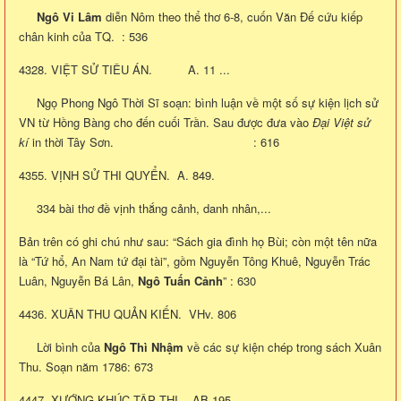
Ngô Vi Lâm
diễn Nôm theo thể thơ 6-8, cuốn Văn Đế cứu kiếp
chân kinh của TQ. : 536
4328. VIỆT SỬ TIÊU ÁN. A. 11 ...
Ngọ Phong Ngô Thời Sĩ soạn: bình luận về một số sự kiện lịch sử
VN từ Hồng Bàng cho đến cuối Trần. Sau được đưa vào
Đại Việt sử
kí
in thời Tây Sơn. : 616
4355. VỊNH SỬ THI QUYỂN. A. 849.
334 bài thơ đề vịnh thắng cảnh, danh nhân,...
Bản trên có ghi chú như sau: “Sách gia đình họ Bùi; còn một tên nữa
là “Tứ hổ, An Nam tứ đại tài”, gồm Nguyễn Tông Khuê, Nguyễn Trác
Luân, Nguyễn Bá Lân,
Ngô Tuấn Cảnh
” : 630
4436. XUÂN THU QUẢN KIẾN. VHv. 806
Lời bình của
Ngô Thì Nhậm
về các sự kiện chép trong sách Xuân
Thu. Soạn năm 1786: 673
4447. XƯỚNG KHÚC TẬP THI. AB.195