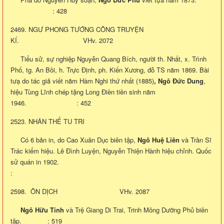
: 428
2469. NGƯ PHONG TƯỚNG CÔNG TRUYỆN
KÍ. VHv. 2072
Tiểu sử, sự nghiệp Nguyễn Quang Bích, người th. Nhất, x. Trình
Phố, tg. An Bồi, h. Trực Định, ph. Kiến Xương, đỗ TS năm 1869. Bài
tưạ do tác giả viết năm Hàm Nghi thứ nhất (1885)
, Ngô Đức Dung
,
hiệu Tùng Lĩnh chép tặng Long Điền tiên sinh năm
1946. : 452
2523. NHÂN THẾ TU TRI
Có 6 bản in, do Cao Xuân Dục biên tập,
Ngô
Huệ Liên
và Trần Sĩ
Trác kiểm hiệu. Lê Đình Luyện, Nguyễn Thiện Hành hiệu chỉnh. Quốc
sử quán in 1902.
:
2598. ÔN DỊCH VHv. 2087
Ngô Hữu Tính
và Trệ Giang Di Trai, Trinh Mông Dưỡng Phủ biên
tập. : 519