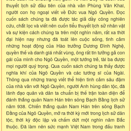
thuyết lịch sử đầu tiên của nhà văn Phùng Văn Khai,
người con họ ngoại viết về Đức vua Ngô Quyền. Đọc
cuốn sách chúng ta đã được tác giả dầy công nghiên
cứu, chắt lọc và viết nên cuốn tiểu thuyết lịch sử nhân vật
và sự kiện cách chúng ta trên một nghìn năm, rất xa thời
đại hiện nay nhưng đã toát lên cuộc sống, tình cảm
những hoạt động của Hào trưởng Dương Đình Nghệ,
quyền thế và danh giá nhất vùng, ông rất tin tưởng gả con
gái của mình cho Ngô Quyền, một tướng trẻ, tài ba được
mọi người quý trọng. Qua cuốn sách chúng ta thấy được
nghĩa khí của Ngô Quyền và các tướng sĩ của Ngài.
Thông qua những trang viết thể hiện tình cảm sâu đậm
của nhà văn với Ngô Quyền, người Anh hùng dân tộc, đã
lãnh đạo quân và dân ta chuẩn bị thế trận toàn diện để
đánh thắng quân Nam Hán trên sông Bạch Bằng lịch sử
năm 938. Chiến thắng quân Nam Hán trên sông Bạch
Đằng của Ngô Quyền, mở ra thời kỳ mới trong lịch sử dân
tộc, thời kỳ độc lập và chấm dứt một nghìn năm Bắc
thuộc. Đã làm nên sức mạnh Việt Nam trong đấu tranh