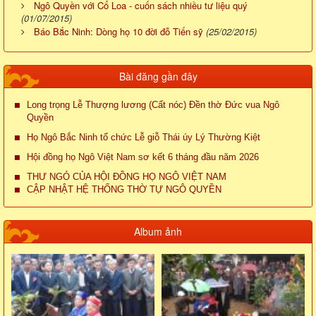
Ngô Quyền với Cổ Loa - cuốn sách nhiều tư liệu quý
(01/07/2015)
Báo Bắc Ninh: Dòng họ 10 đời đỗ Tiến sỹ
(25/02/2015)
Bài đăng gần đây
Long trọng Lễ Thượng lương (Cất nóc) Đền thờ Đức vua Ngô
Quyền
Họ Ngô Bắc Ninh tổ chức Lễ giỗ Thái úy Lý Thường Kiệt
Hội đồng họ Ngô Việt Nam sơ kết 6 tháng đầu năm 2026
THƯ NGỎ CỦA HỘI ĐỒNG HỌ NGÔ VIỆT NAM
CẬP NHẬT HỆ THỐNG THỜ TỰ NGÔ QUYỀN
Album ảnh