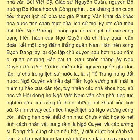
nhà văn Bùi Việt Sỹ, Giáo sư Nguyễn Quân, nguyên Bộ
trưởng Bộ Khoa học và Công nghệ… đã khẳng định cuốn
tiểu thuyết lịch sử của tác giả Phùng Văn Khai đã khắc
họa được tính chân thực của lịch sử thời kỳ lớn của triều
đại Tiền Ngô Vương. Thông qua đó ca ngợi, đề cao công
trạng hiển hách của Ngô Quyền đã chỉ huy quân dân
đoàn kết một lòng đánh thắng quân Nam Hán trên sông
Bạch Đằng lấy lại độc lập chủ quyền sau hơn 1000 năm
bị quân phương Bắc cai trị. Sau chiến thắng ấy Ngô
Quyền đã xưng Vương mở ra kỷ nguyên quốc gia độc
lập, tự chủ trong lịch sử nước ta, là vị Tổ Trung hưng đất
nước. Ngô Quyền và triều đại Tiền Ngô Vương mãi mãi là
niềm tự hào của dân tộc, tuy nhiên các nhà khoa học, sử
học và Hội đồng họ Ngô Việt Nam vẫn còn phải tiếp tục
nghiên cứu làm sáng tỏ thêm những nét khuất của lịch
sử. Chính vì vậy cuốn tiểu thuyết lịch sử Ngô Vương cũng
còn những hạn chế nhất định như: Chưa khắc họa rõ nét
tính cách nhân vật trung tâm là Ngô Quyền và các tướng
sĩ. Đồng thời cũng chưa nêu bật, lý giải được bối cảnh và
tâm lý nhân vật trung tâm và những sự kiện xoay quanh