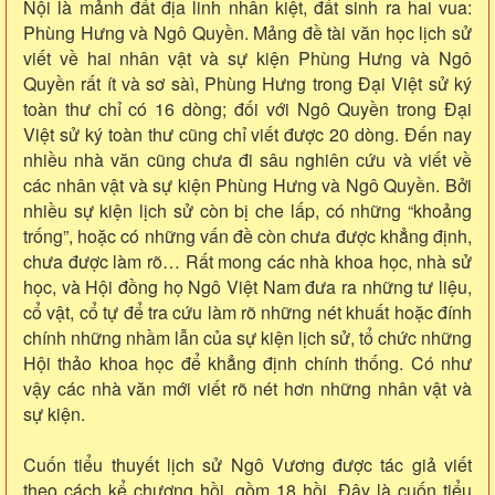
Nội là mảnh đất địa linh nhân kiệt, đất sinh ra hai vua:
Phùng Hưng và Ngô Quyền. Mảng đề tài văn học lịch sử
viết về hai nhân vật và sự kiện Phùng Hưng và Ngô
Quyền rất ít và sơ sàì, Phùng Hưng trong Đại Việt sử ký
toàn thư chỉ có 16 dòng; đối với Ngô Quyền trong Đại
Việt sử ký toàn thư cũng chỉ viết được 20 dòng. Đến nay
nhiều nhà văn cũng chưa đi sâu nghiên cứu và viết về
các nhân vật và sự kiện Phùng Hưng và Ngô Quyền. Bởi
nhiều sự kiện lịch sử còn bị che lấp, có những “khoảng
trống”, hoặc có những vấn đề còn chưa được khẳng định,
chưa được làm rõ… Rất mong các nhà khoa học, nhà sử
học, và Hội đồng họ Ngô Việt Nam đưa ra những tư liệu,
cổ vật, cổ tự để tra cứu làm rõ những nét khuất hoặc đính
chính những nhầm lẫn của sự kiện lịch sử, tổ chức những
Hội thảo khoa học để khẳng định chính thống. Có như
vậy các nhà văn mới viết rõ nét hơn những nhân vật và
sự kiện.
Cuốn tiểu thuyết lịch sử Ngô Vương được tác giả viết
theo cách kể chương hồi, gồm 18 hồi. Đây là cuốn tiểu