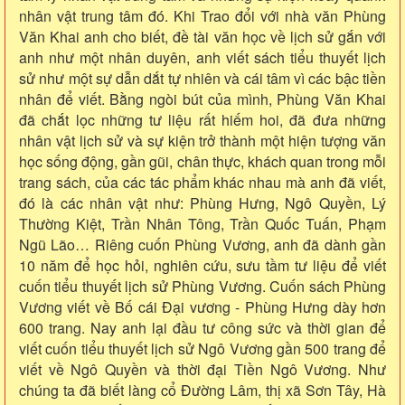
nhân vật trung tâm đó. Khi Trao đổi với nhà văn Phùng
Văn Khai anh cho biết, đề tài văn học về lịch sử gắn với
anh như một nhân duyên, anh viết sách tiểu thuyết lịch
sử như một sự dẫn dắt tự nhiên và cái tâm vì các bậc tiền
nhân để viết. Bằng ngòi bút của mình, Phùng Văn Khai
đã chắt lọc những tư liệu rất hiếm hoi, đã đưa những
nhân vật lịch sử và sự kiện trở thành một hiện tượng văn
học sống động, gần gũi, chân thực, khách quan trong mỗi
trang sách, của các tác phẩm khác nhau mà anh đã viết,
đó là các nhân vật như: Phùng Hưng, Ngô Quyền, Lý
Thường Kiệt, Trần Nhân Tông, Trần Quốc Tuấn, Phạm
Ngũ Lão… Riêng cuốn Phùng Vương, anh đã dành gần
10 năm để học hỏi, nghiên cứu, sưu tầm tư liệu để viết
cuốn tiểu thuyết lịch sử Phùng Vương. Cuốn sách Phùng
Vương viết về Bố cái Đại vương - Phùng Hưng dày hơn
600 trang. Nay anh lại đầu tư công sức và thời gian để
viết cuốn tiểu thuyết lịch sử Ngô Vương gần 500 trang để
viết về Ngô Quyền và thời đại Tiền Ngô Vương. Như
chúng ta đã biết làng cổ Đường Lâm, thị xã Sơn Tây, Hà