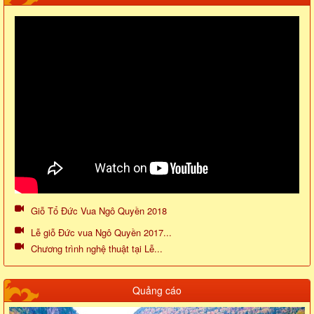
Giỗ Tổ Đức Vua Ngô Quyền 2018
Lễ giỗ Đức vua Ngô Quyền 2017...
Chương trình nghệ thuật tại Lễ...
Quảng cáo