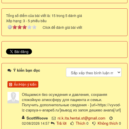
Tổng số điểm của bài viết là: 15 trong 5 đánh giá
Xếp hạng:
3
-
5
phiếu bầu
Click để đánh giá bài viết
Ý kiến bạn đọc
Ẩn/Hiện ý kiến
Общаемся без осуждения и давления, сохраняя
спокойную атмосферу для пациента и семьи.
Получить дополнительные сведения - [url=https://vyvod-
iz-zapoya-v-anape5.ru/]вывод из запоя дешево анапа[/url]
ScottWoove
ni.k.ita.hentai.st@gmail.com
Trả lời
Thích
0
Không thích
0
02/08/2026 14:57