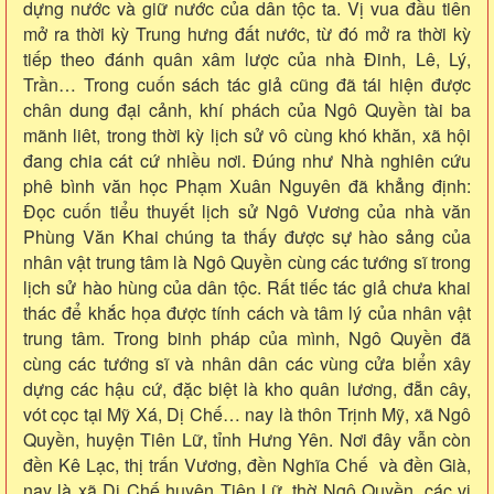
dựng nước và giữ nước của dân tộc ta. Vị vua đầu tiên
mở ra thời kỳ Trung hưng đất nước, từ đó mở ra thời kỳ
tiếp theo đánh quân xâm lược của nhà Đinh, Lê, Lý,
Trần… Trong cuốn sách tác giả cũng đã tái hiện được
chân dung đại cảnh, khí phách của Ngô Quyền tài ba
mãnh liêt, trong thời kỳ lịch sử vô cùng khó khăn, xã hội
đang chia cát cứ nhiều nơi. Đúng như Nhà nghiên cứu
phê bình văn học Phạm Xuân Nguyên đã khẳng định:
Đọc cuốn tiểu thuyết lịch sử Ngô Vương của nhà văn
Phùng Văn Khai chúng ta thấy được sự hào sảng của
nhân vật trung tâm là Ngô Quyền cùng các tướng sĩ trong
lịch sử hào hùng của dân tộc. Rất tiếc tác giả chưa khai
thác để khắc họa được tính cách và tâm lý của nhân vật
trung tâm. Trong binh pháp của mình, Ngô Quyền đã
cùng các tướng sĩ và nhân dân các vùng cửa biển xây
dựng các hậu cứ, đặc biệt là kho quân lương, đẵn cây,
vót cọc tại Mỹ Xá, Dị Chế… nay là thôn Trịnh Mỹ, xã Ngô
Quyền, huyện Tiên Lữ, tỉnh Hưng Yên. Nơi đây vẫn còn
đền Kê Lạc, thị trấn Vương, đền Nghĩa Chế và đền Già,
nay là xã Dị Chế huyện Tiên Lữ, thờ Ngô Quyền, các vị