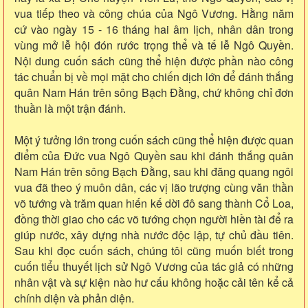
vua tiếp theo và công chúa của Ngô Vương. Hằng năm
cứ vào ngày 15 - 16 tháng hai âm lịch, nhân dân trong
vùng mở lễ hội đón rước trọng thể và tế lễ Ngô Quyền.
Nội dung cuốn sách cũng thể hiện được phần nào công
tác chuẩn bị về mọi mặt cho chiến dịch lớn để đánh thắng
quân Nam Hán trên sông Bạch Đằng, chứ không chỉ đơn
thuần là một trận đánh.
Một ý tưởng lớn trong cuốn sách cũng thể hiện được quan
điểm của Đức vua Ngô Quyền sau khi đánh thắng quân
Nam Hán trên sông Bạch Đằng, sau khi đăng quang ngôi
vua đã theo ý muôn dân, các vị lão trượng cùng văn thần
võ tướng và trăm quan hiến kế dời đô sang thành Cổ Loa,
đồng thời giao cho các võ tướng chọn người hiền tài để ra
giúp nước, xây dựng nhà nước độc lập, tự chủ đầu tiên.
Sau khi đọc cuốn sách, chúng tôi cũng muốn biết trong
cuốn tiểu thuyết lịch sử Ngô Vương của tác giả có những
nhân vật và sự kiện nào hư cấu không hoặc cải tên kể cả
chính diện và phản diện.