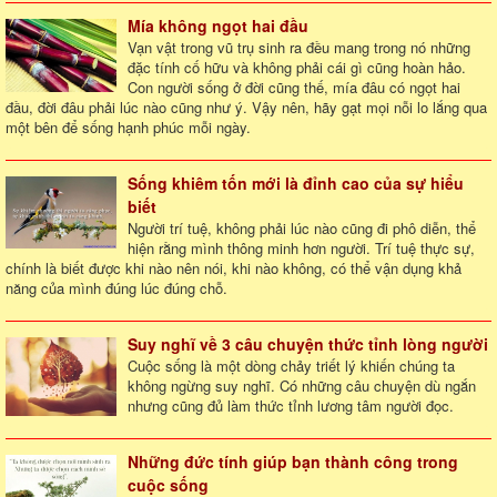
Mía không ngọt hai đầu
Vạn vật trong vũ trụ sinh ra đều mang trong nó những
đặc tính cố hữu và không phải cái gì cũng hoàn hảo.
Con người sống ở đời cũng thế, mía đâu có ngọt hai
đầu, đời đâu phải lúc nào cũng như ý. Vậy nên, hãy gạt mọi nỗi lo lắng qua
một bên để sống hạnh phúc mỗi ngày.
Sống khiêm tốn mới là đỉnh cao của sự hiểu
biết
Người trí tuệ, không phải lúc nào cũng đi phô diễn, thể
hiện rằng mình thông minh hơn người. Trí tuệ thực sự,
chính là biết được khi nào nên nói, khi nào không, có thể vận dụng khả
năng của mình đúng lúc đúng chỗ.
Suy nghĩ về 3 câu chuyện thức tỉnh lòng người
Cuộc sống là một dòng chảy triết lý khiến chúng ta
không ngừng suy nghĩ. Có những câu chuyện dù ngắn
nhưng cũng đủ làm thức tỉnh lương tâm người đọc.
Những đức tính giúp bạn thành công trong
cuộc sống