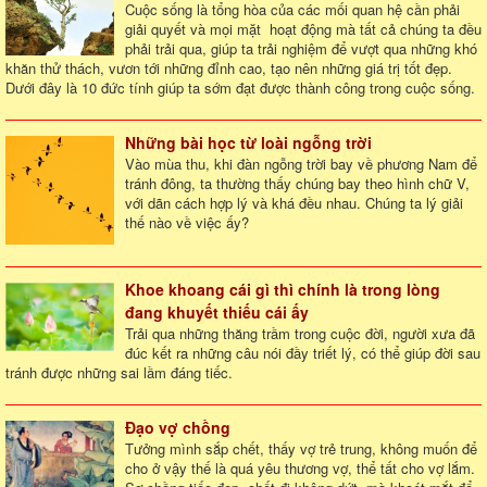
Cuộc sống là tổng hòa của các mối quan hệ cần phải
giải quyết và mọi mặt hoạt động mà tất cả chúng ta đều
phải trải qua, giúp ta trải nghiệm để vượt qua những khó
khăn thử thách, vươn tới những đỉnh cao, tạo nên những giá trị tốt đẹp.
Dưới đây là 10 đức tính giúp ta sớm đạt được thành công trong cuộc sống.
Những bài học từ loài ngỗng trời
Vào mùa thu, khi đàn ngỗng trời bay về phương Nam để
tránh đông, ta thường thấy chúng bay theo hình chữ V,
với dãn cách hợp lý và khá đều nhau. Chúng ta lý giải
thế nào về việc ấy?
Khoe khoang cái gì thì chính là trong lòng
đang khuyết thiếu cái ấy
Trải qua những thăng trầm trong cuộc đời, người xưa đã
đúc kết ra những câu nói đầy triết lý, có thể giúp đời sau
tránh được những sai lầm đáng tiếc.
Đạo vợ chồng
Tưởng mình sắp chết, thấy vợ trẻ trung, không muốn để
cho ở vậy thế là quá yêu thương vợ, thể tất cho vợ lắm.