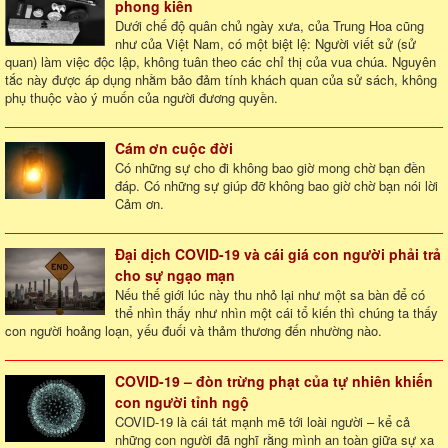
phong kiến
Dưới chế độ quân chủ ngày xưa, của Trung Hoa cũng
như của Việt Nam, có một biệt lệ: Người viết sử (sử
quan) làm việc độc lập, không tuân theo các chỉ thị của vua chúa. Nguyên
tắc này được áp dụng nhằm bảo đảm tính khách quan của sử sách, không
phụ thuộc vào ý muốn của người đương quyền.
Cám ơn cuộc đời
Có những sự cho đi không bao giờ mong chờ bạn đền
đáp. Có những sự giúp đỡ không bao giờ chờ bạn nói lời
Cảm ơn.
Đại dịch COVID-19 và cái giá con người phải trả
cho sự ngạo mạn
Nếu thế giới lúc này thu nhỏ lại như một sa bàn để có
thể nhìn thấy như nhìn một cái tổ kiến thì chúng ta thấy
con người hoảng loạn, yếu đuối và thảm thương đến nhường nào.
COVID-19 – đòn trừng phạt của tự nhiên khiến
con người tỉnh ngộ
COVID-19 là cái tát mạnh mẽ tới loài người – kể cả
những con người đã nghĩ rằng mình an toàn giữa sự xa