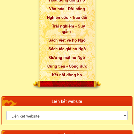
Văn hóa - Đời sống
Nghiên cứu - Trao đổi
Trải nghiệm - Suy
ngẫm
Sách viết về họ Ngô
Sách tác giả họ Ngô
Gương mặt họ Ngô
Cúng tiến - Công đức
Kết nối dòng họ
Liên kết website