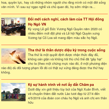
hoa, quyền lực, hay cả những nhóm người cho rằng mình có một đời sống
văn mình. Vì sau sự ngạo nghễ và chủ quan đó, họ sớm nhận ra…
Đổi mới cách nghĩ, cách làm của TT Hội đồng
Họ Ngô VN
Kỳ vọng Lễ giỗ Đức Vương Ngô Quyền năm 2020 có
nhiều điểm mới đột phá và Lễ hội Ngô Quyền xưng
Vương tại Cổ Loa sẽ mang đậm màu sắc họ Ngô.
Tha thứ là thần dược diệu kỳ trong cuộc sống
Tha thứ là một quyết định được nhận thức đầy đủ,
không oán giận và không trả thù chủ thể đã “gây hại”
cho ta (theo một chừng mực nào đó, ở một phương diện
nào đó) dù đối tượng phạm lỗi đó có thật sự xứng đáng được tha thứ hay
không.
Ký sự hành trình về nơi ấy đất Chăm pa
Dưới đây xin giới thiệu tùy bút của Ngô Xuân Bình, viết
về chuyến thăm đất nước Lào tươi đẹp từ 27/4 đến
4/5/2019 của đoàn con cháu họ Ngô và anh chị em thân
hữu