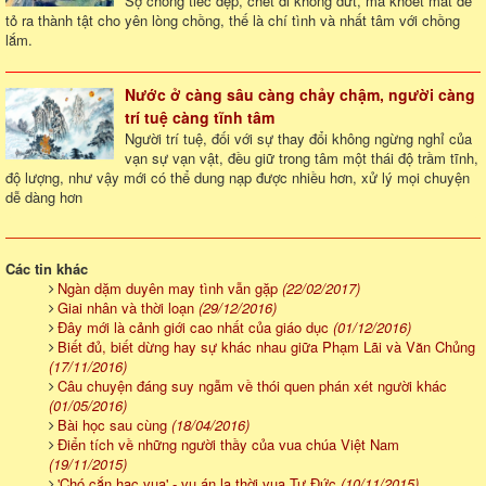
Sợ chồng tiếc đẹp, chết đi không dứt, mà khoét mắt để
tỏ ra thành tật cho yên lòng chồng, thế là chí tình và nhất tâm với chồng
lắm.
Nước ở càng sâu càng chảy chậm, người càng
trí tuệ càng tĩnh tâm
Người trí tuệ, đối với sự thay đổi không ngừng nghỉ của
vạn sự vạn vật, đều giữ trong tâm một thái độ trầm tĩnh,
độ lượng, như vậy mới có thể dung nạp được nhiều hơn, xử lý mọi chuyện
dễ dàng hơn
Các tin khác
Ngàn dặm duyên may tình vẫn gặp
(22/02/2017)
Giai nhân và thời loạn
(29/12/2016)
Đây mới là cảnh giới cao nhất của giáo dục
(01/12/2016)
Biết đủ, biết dừng hay sự khác nhau giữa Phạm Lãi và Văn Chủng
(17/11/2016)
Câu chuyện đáng suy ngẫm về thói quen phán xét người khác
(01/05/2016)
Bài học sau cùng
(18/04/2016)
Điển tích về những người thầy của vua chúa Việt Nam
(19/11/2015)
'Chó cắn hạc vua' - vụ án lạ thời vua Tự Đức
(10/11/2015)