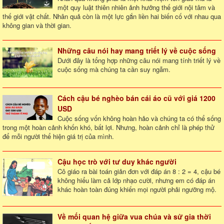
một quy luật thiên nhiên ảnh hưởng thế giới nội tâm và
thế giới vật chất. Nhân quả còn là một lực gắn liền hai biến cố với nhau qua
không gian và thời gian.
Những câu nói hay mang triết lý về cuộc sống
Dưới đây là tổng hợp những câu nói mang tính triết lý về
cuộc sống mà chúng ta cần suy ngẫm.
Cách cậu bé nghèo bán cái áo cũ với giá 1200
USD
Cuộc sống vốn không hoàn hảo và chúng ta có thể sống
trong một hoàn cảnh khốn khó, bất lợi. Nhưng, hoàn cảnh chỉ là phép thử
để mỗi người thể hiện giá trị của mình.
Cậu học trò với tư duy khác người
Cô giáo ra bài toán giản đơn với đáp án 8 : 2 = 4, cậu bé
không hiểu làm cả lớp nhạo cười, nhưng em có đáp án
khác hoàn toàn đúng khiến mọi người phải ngưỡng mộ.
Về mối quan hệ giữa vua chúa và sử gia thời