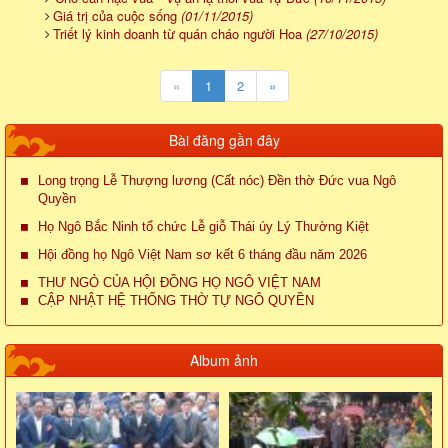
Giá trị của cuộc sống
(01/11/2015)
Triết lý kinh doanh từ quán cháo người Hoa
(27/10/2015)
«
1
2
»
Bài đăng gần đây
Long trọng Lễ Thượng lương (Cất nóc) Đền thờ Đức vua Ngô
Quyền
Họ Ngô Bắc Ninh tổ chức Lễ giỗ Thái úy Lý Thường Kiệt
Hội đồng họ Ngô Việt Nam sơ kết 6 tháng đầu năm 2026
THƯ NGỎ CỦA HỘI ĐỒNG HỌ NGÔ VIỆT NAM
CẬP NHẬT HỆ THỐNG THỜ TỰ NGÔ QUYỀN
Album ảnh