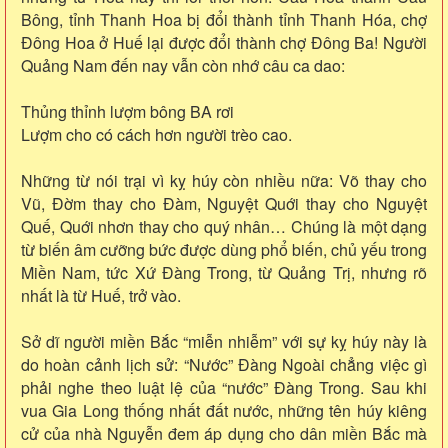
Bông, tỉnh Thanh Hoa bị đổi thành tỉnh Thanh Hóa, chợ
Đông Hoa ở Huế lại được đổi thành chợ Đông Ba! Người
Quảng Nam đến nay vẫn còn nhớ câu ca dao:
Thủng thỉnh lượm bông BA rơi
Lượm cho có cách hơn người trèo cao.
Những từ nói trại vì kỵ húy còn nhiều nữa: Võ thay cho
Vũ, Đờm thay cho Đàm, Nguyệt Quới thay cho Nguyệt
Quế, Quới nhơn thay cho quý nhân… Chúng là một dạng
từ biến âm cưỡng bức được dùng phổ biến, chủ yếu trong
Miền Nam, tức Xứ Đàng Trong, từ Quảng Trị, nhưng rõ
nhất là từ Huế, trở vào.
Sở dĩ người miền Bắc “miễn nhiễm” với sự kỵ húy này là
do hoàn cảnh lịch sử: “Nước” Đàng Ngoài chẳng việc gì
phải nghe theo luật lệ của “nước” Đàng Trong. Sau khi
vua Gia Long thống nhất đất nước, những tên húy kiêng
cử của nhà Nguyễn đem áp dụng cho dân miền Bắc mà