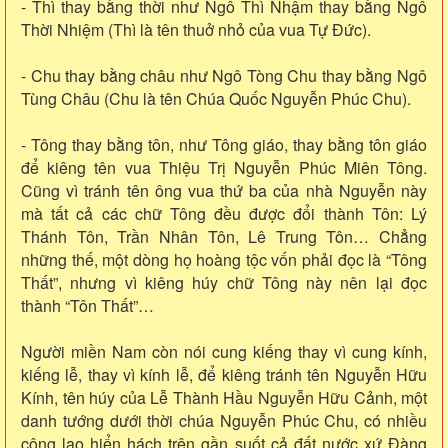
- Thì thay bằng thời như Ngô Thì Nhậm thay bằng Ngô
Thời Nhiệm (Thì là tên thuở nhỏ của vua Tự Đức).
- Chu thay bằng châu như Ngô Tòng Chu thay bằng Ngô
Tùng Châu (Chu là tên Chúa Quốc Nguyễn Phúc Chu).
- Tông thay bằng tôn, như Tông giáo, thay bằng tôn giáo
để kiêng tên vua Thiệu Trị Nguyễn Phúc Miên Tông.
Cũng vì tránh tên ông vua thứ ba của nhà Nguyễn này
mà tất cả các chữ Tông đều được đổi thành Tôn: Lý
Thánh Tôn, Trần Nhân Tôn, Lê Trung Tôn… Chẳng
những thế, một dòng họ hoàng tộc vốn phải đọc là “Tông
Thất”, nhưng vì kiêng húy chữ Tông này nên lại đọc
thành “Tôn Thất”…
Người miền Nam còn nói cung kiếng thay vì cung kính,
kiếng lễ, thay vì kính lễ, để kiêng tránh tên Nguyễn Hữu
Kính, tên húy của Lễ Thành Hầu Nguyễn Hữu Cảnh, một
danh tướng dưới thời chúa Nguyễn Phúc Chu, có nhiều
công lao hiển hách trên gần suốt cả đất nước xứ Đàng