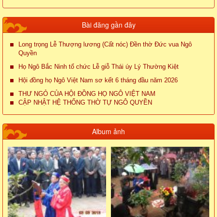
Bài đăng gần đây
Long trọng Lễ Thượng lương (Cất nóc) Đền thờ Đức vua Ngô
Quyền
Họ Ngô Bắc Ninh tổ chức Lễ giỗ Thái úy Lý Thường Kiệt
Hội đồng họ Ngô Việt Nam sơ kết 6 tháng đầu năm 2026
THƯ NGỎ CỦA HỘI ĐỒNG HỌ NGÔ VIỆT NAM
CẬP NHẬT HỆ THỐNG THỜ TỰ NGÔ QUYỀN
Album ảnh