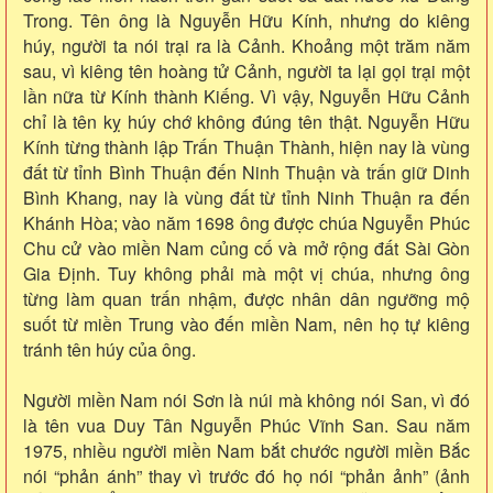
Trong. Tên ông là Nguyễn Hữu Kính, nhưng do kiêng
húy, người ta nói trại ra là Cảnh. Khoảng một trăm năm
sau, vì kiêng tên hoàng tử Cảnh, người ta lại gọi trại một
lần nữa từ Kính thành Kiếng. Vì vậy, Nguyễn Hữu Cảnh
chỉ là tên kỵ húy chớ không đúng tên thật. Nguyễn Hữu
Kính từng thành lập Trấn Thuận Thành, hiện nay là vùng
đất từ tỉnh Bình Thuận đến Ninh Thuận và trấn giữ Dinh
Bình Khang, nay là vùng đất từ tỉnh Ninh Thuận ra đến
Khánh Hòa; vào năm 1698 ông được chúa Nguyễn Phúc
Chu cử vào miền Nam củng cố và mở rộng đất Sài Gòn
Gia Định. Tuy không phải mà một vị chúa, nhưng ông
từng làm quan trấn nhậm, được nhân dân ngưỡng mộ
suốt từ miền Trung vào đến miền Nam, nên họ tự kiêng
tránh tên húy của ông.
Người miền Nam nói Sơn là núi mà không nói San, vì đó
là tên vua Duy Tân Nguyễn Phúc Vĩnh San. Sau năm
1975, nhiều người miền Nam bắt chước người miền Bắc
nói “phản ánh” thay vì trước đó họ nói “phản ảnh” (ảnh