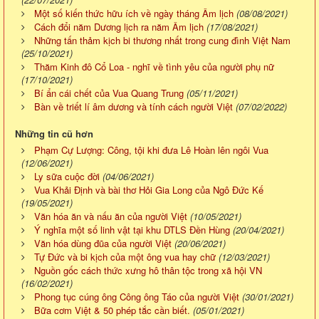
Một số kiến thức hữu ích về ngày tháng Âm lịch
(08/08/2021)
Cách đổi năm Dương lịch ra năm Âm lịch
(17/08/2021)
Những tấn thảm kịch bi thương nhất trong cung đình Việt Nam
(25/10/2021)
Thăm Kinh đô Cổ Loa - nghĩ về tình yêu của người phụ nữ
(17/10/2021)
Bí ẩn cái chết của Vua Quang Trung
(05/11/2021)
Bàn về triết lí âm dương và tính cách người Việt
(07/02/2022)
Những tin cũ hơn
Phạm Cự Lượng: Công, tội khi đưa Lê Hoàn lên ngôi Vua
(12/06/2021)
Ly sữa cuộc đời
(04/06/2021)
Vua Khải Định và bài thơ Hỏi Gia Long của Ngô Đức Kế
(19/05/2021)
Văn hóa ăn và nấu ăn của người Việt
(10/05/2021)
Ý nghĩa một số linh vật tại khu DTLS Đền Hùng
(20/04/2021)
Văn hóa dùng đũa của người Việt
(20/06/2021)
Tự Đức và bi kịch của một ông vua hay chữ
(12/03/2021)
Nguồn gốc cách thức xưng hô thân tộc trong xã hội VN
(16/02/2021)
Phong tục cúng ông Công ông Táo của người Việt
(30/01/2021)
Bữa cơm Việt & 50 phép tắc cần biết.
(05/01/2021)