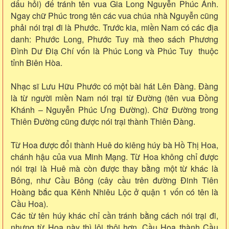
dấu hỏi) để tránh tên vua Gia Long Nguyễn Phúc Ánh.
Ngay chữ Phúc trong tên các vua chúa nhà Nguyễn cũng
phải nói trại đi là Phước. Trước kia, miền Nam có các địa
danh: Phước Long, Phước Tuy mà theo sách Phương
Đình Dư Điạ Chí vốn là Phúc Long và Phúc Tuy thuộc
tỉnh Biên Hòa.
Nhạc sĩ Lưu Hữu Phước có một bài hát Lên Đàng. Đàng
là từ người miền Nam nói trại từ Đường (tên vua Đồng
Khánh – Nguyễn Phúc Ưng Đường). Chữ Đường trong
Thiên Đường cũng được nói trại thành Thiên Đàng.
Từ Hoa được đổi thành Huê do kiêng húy bà Hồ Thị Hoa,
chánh hậu của vua Minh Mạng. Từ Hoa không chỉ được
nói trại là Huê mà còn được thay bằng một từ khác là
Bông, như Cầu Bông (cây cầu trên đường Đinh Tiên
Hoàng bắc qua Kênh Nhiêu Lộc ở quận 1 vốn có tên là
Cầu Hoa).
Các từ tên húy khác chỉ cần tránh bằng cách nói trại đi,
nhưng từ Hoa này thì lôi thôi hơn. Cầu Hoa thành Cầu