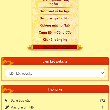
ngẫm
Sách viết về họ Ngô
Sách tác giả họ Ngô
Gương mặt họ Ngô
Cúng tiến - Công đức
Kết nối dòng họ
Liên kết website
Thống kê
Đang truy cập
172
Máy chủ tìm kiếm
11