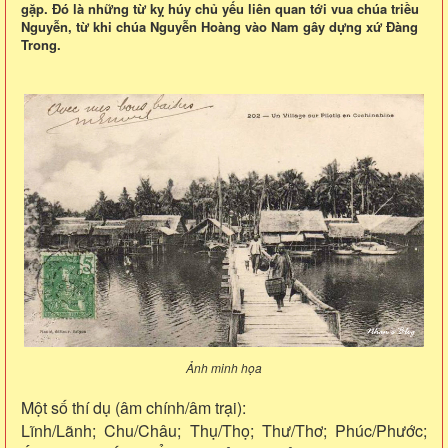
gặp. Đó là những từ kỵ húy chủ yếu liên quan tới vua chúa triều
Nguyễn, từ khi chúa Nguyễn Hoàng vào Nam gây dựng xứ Đàng
Trong.
Ảnh minh họa
Một số thí dụ (âm chính/âm trại):
Lĩnh/Lãnh; Chu/Châu; Thụ/Thọ; Thư/Thơ; Phúc/Phước;