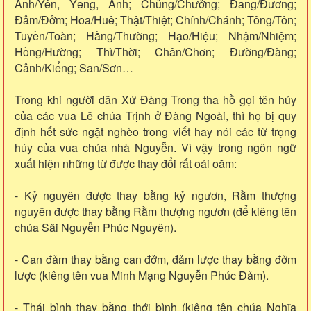
Ánh/Yên, Yếng, Ảnh; Chủng/Chưởng; Đang/Đương;
Đảm/Đởm; Hoa/Huê; Thật/Thiệt; Chính/Chánh; Tông/Tôn;
Tuyền/Toàn; Hằng/Thường; Hạo/Hiệu; Nhậm/Nhiệm;
Hồng/Hường; Thì/Thời; Chân/Chơn; Đường/Đàng;
Cảnh/Kiểng; San/Sơn…
Trong khi người dân Xứ Đàng Trong tha hồ gọi tên húy
của các vua Lê chúa Trịnh ở Đàng Ngoài, thì họ bị quy
định hết sức ngặt nghèo trong viết hay nói các từ trọng
húy của vua chúa nhà Nguyễn. Vì vậy trong ngôn ngữ
xuất hiện những từ được thay đổi rất oái oăm:
- Kỷ nguyên được thay bằng kỷ ngươn, Rằm thượng
nguyên được thay bằng Rằm thượng ngươn (để kiêng tên
chúa Sãi Nguyễn Phúc Nguyên).
- Can đảm thay bằng can đởm, đảm lược thay bằng đởm
lược (kiêng tên vua Minh Mạng Nguyễn Phúc Đảm).
- Thái bình thay bằng thới bình (kiêng tên chúa Nghĩa