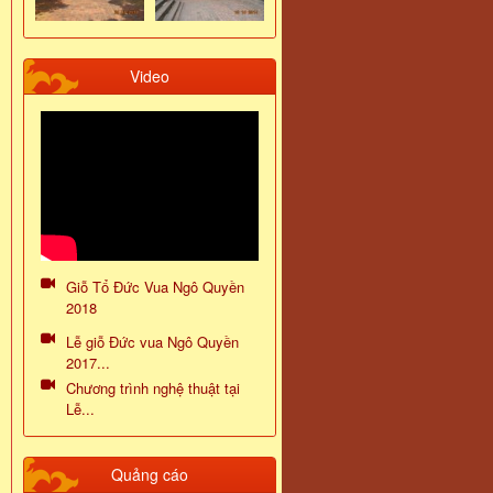
Video
Giỗ Tổ Đức Vua Ngô Quyền
2018
Lễ giỗ Đức vua Ngô Quyền
2017...
Chương trình nghệ thuật tại
Lễ...
Quảng cáo