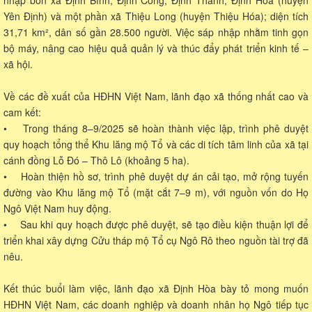
Yên Định) và một phần xã Thiệu Long (huyện Thiệu Hóa); diện tích
31,71 km², dân số gần 28.500 người. Việc sáp nhập nhằm tinh gọn
bộ máy, nâng cao hiệu quả quản lý và thúc đẩy phát triển kinh tế –
xã hội.
Về các đề xuất của HĐHN Việt Nam, lãnh đạo xã thống nhất cao và
cam kết:
• Trong tháng 8–9/2025 sẽ hoàn thành việc lập, trình phê duyệt
quy hoạch tổng thể Khu lăng mộ Tổ và các di tích tâm linh của xã tại
cánh đồng Lỗ Đó – Thô Lô (khoảng 5 ha).
• Hoàn thiện hồ sơ, trình phê duyệt dự án cải tạo, mở rộng tuyến
đường vào Khu lăng mộ Tổ (mặt cắt 7–9 m), với nguồn vốn do Họ
Ngô Việt Nam huy động.
• Sau khi quy hoạch được phê duyệt, sẽ tạo điều kiện thuận lợi để
triển khai xây dựng Cửu tháp mộ Tổ cụ Ngô Rô theo nguồn tài trợ đã
nêu.
Kết thúc buổi làm việc, lãnh đạo xã Định Hòa bày tỏ mong muốn
HĐHN Việt Nam, các doanh nghiệp và doanh nhân họ Ngô tiếp tục