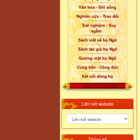
Văn hóa - Đời sống
Nghiên cứu - Trao đổi
Trải nghiệm - Suy
ngẫm
Sách viết về họ Ngô
Sách tác giả họ Ngô
Gương mặt họ Ngô
Cúng tiến - Công đức
Kết nối dòng họ
Liên kết website
Thống kê