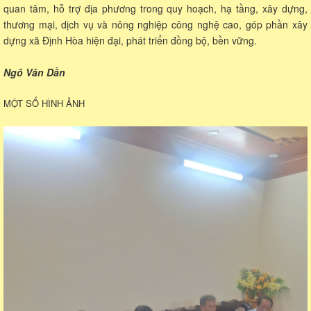
quan tâm, hỗ trợ địa phương trong quy hoạch, hạ tầng, xây dựng,
thương mại, dịch vụ và nông nghiệp công nghệ cao, góp phần xây
dựng xã Định Hòa hiện đại, phát triển đồng bộ, bền vững.
Ngô Văn Dần
MỘT SỐ HÌNH ẢNH