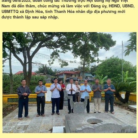
Sáng 06/8/2025, đoàn công tác Thường trực Hội đồng họ Ngô Việt
Nam đã đến thăm, chúc mừng và làm việc với Đảng ủy, HĐND, UBND,
UBMTTQ xã Định Hòa, tỉnh Thanh Hóa nhân dịp địa phương mới
được thành lập sau sáp nhập.