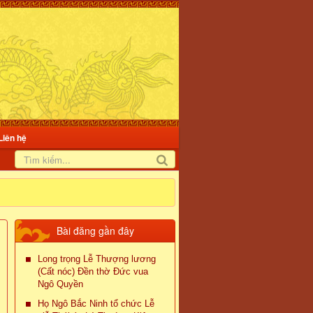
Liên hệ
Bài đăng gần đây
Long trọng Lễ Thượng lương
(Cất nóc) Đền thờ Đức vua
Ngô Quyền
Họ Ngô Bắc Ninh tổ chức Lễ