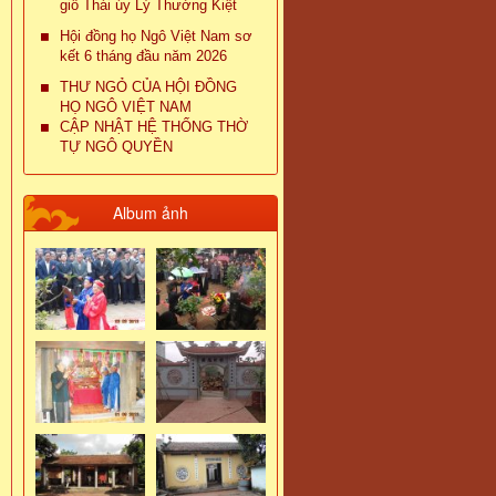
giỗ Thái úy Lý Thường Kiệt
Hội đồng họ Ngô Việt Nam sơ
kết 6 tháng đầu năm 2026
THƯ NGỎ CỦA HỘI ĐỒNG
HỌ NGÔ VIỆT NAM
CẬP NHẬT HỆ THỐNG THỜ
TỰ NGÔ QUYỀN
Album ảnh