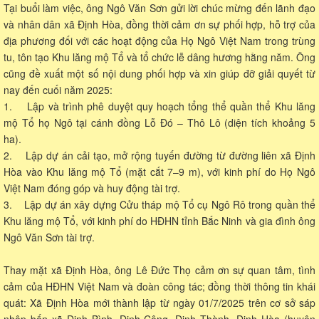
Tại buổi làm việc, ông Ngô Văn Sơn gửi lời chúc mừng đến lãnh đạo
và nhân dân xã Định Hòa, đồng thời cảm ơn sự phối hợp, hỗ trợ của
địa phương đối với các hoạt động của Họ Ngô Việt Nam trong trùng
tu, tôn tạo Khu lăng mộ Tổ và tổ chức lễ dâng hương hằng năm. Ông
cũng đề xuất một số nội dung phối hợp và xin giúp đỡ giải quyết từ
nay đến cuối năm 2025:
1. Lập và trình phê duyệt quy hoạch tổng thể quần thể Khu lăng
mộ Tổ họ Ngô tại cánh đồng Lỗ Đó – Thô Lô (diện tích khoảng 5
ha).
2. Lập dự án cải tạo, mở rộng tuyến đường từ đường liên xã Định
Hòa vào Khu lăng mộ Tổ (mặt cắt 7–9 m), với kinh phí do Họ Ngô
Việt Nam đóng góp và huy động tài trợ.
3. Lập dự án xây dựng Cửu tháp mộ Tổ cụ Ngô Rô trong quần thể
Khu lăng mộ Tổ, với kinh phí do HĐHN tỉnh Bắc Ninh và gia đình ông
Ngô Văn Sơn tài trợ.
Thay mặt xã Định Hòa, ông Lê Đức Thọ cảm ơn sự quan tâm, tình
cảm của HĐHN Việt Nam và đoàn công tác; đồng thời thông tin khái
quát: Xã Định Hòa mới thành lập từ ngày 01/7/2025 trên cơ sở sáp
nhập bốn xã Định Bình, Định Công, Định Thành, Định Hòa (huyện