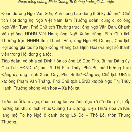
Đoàn dâng hương Phúc Quang Từ Đường trước giờ làm việc
Đoàn do ông Ngô Văn Sơn, Anh hùng Lao động thời kỳ đổi mới, Chủ
tịch Hội đồng họ Ngô Việt Nam, làm Trưởng đoàn; cùng đi có ông
Ngô Văn Tuấn, Phó Chủ tịch Thường trực; ông Ngô Văn Dần, Chánh
Văn phòng HĐHN Việt Nam; ông Ngô Xuân Hồng, Phó Chủ tịch
Thường trực HĐHN tỉnh Thanh Hóa; ông Ngô Sỹ Quang, Chủ tịch
Hội đồng gia tộc họ Ngô Đồng Phang (xã Định Hòa) và một số thành
viên trong Hội đồng gia tộc.
Tiếp đoàn, về phía xã Định Hòa có ông Lê Đức Thọ, Bí thư Đảng ủy,
Chủ tịch HĐND xã; bà Lê Thị Kim Thúy, Phó Bí thư Thường trực
Đảng ủy; ông Trịnh Xuân Quý, Phó Bí thư Đảng ủy, Chủ tịch UBND
xã; ông Phạm Văn Thắng, Phó Chủ tịch UBND xã; bà Ngô Thị Thúy
Hạnh, Trưởng phòng Văn hóa – Xã hội xã.
Trước buổi làm việc, đoàn công tác và lãnh đạo xã đã dâng lễ, thắp
hương tại Khu di tích Phúc Quang Từ Đường, Điện Thừa Hoa và Khu
lăng mộ Tổ họ Ngô ở cánh đồng Lỗ Đó – Thô Lô, thôn Thung
Thượng.