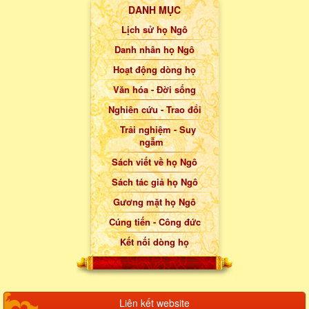
DANH MỤC
Lịch sử họ Ngô
Danh nhân họ Ngô
Hoạt động dòng họ
Văn hóa - Đời sống
Nghiên cứu - Trao đổi
Trải nghiệm - Suy
ngẫm
Sách viết về họ Ngô
Sách tác giả họ Ngô
Gương mặt họ Ngô
Cúng tiến - Công đức
Kết nối dòng họ
Liên kết website