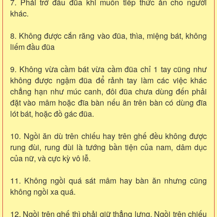
7. Phải trở đầu đũa khi muốn tiếp thức ăn cho người
khác.
8. Không được cắn răng vào đũa, thìa, miệng bát, không
liếm đầu đũa
9. Không vừa cầm bát vừa cầm đũa chỉ 1 tay cũng như
không được ngậm đũa để rảnh tay làm các việc khác
chẳng hạn như múc canh, đôi đũa chưa dùng đến phải
đặt vào mâm hoặc đĩa bàn nếu ăn trên bàn có dùng đĩa
lót bát, hoặc đồ gác đũa.
10. Ngồi ăn dù trên chiếu hay trên ghế đều không được
rung đùi, rung đùi là tướng bần tiện của nam, dâm dục
của nữ, và cực kỳ vô lễ.
11. Không ngồi quá sát mâm hay bàn ăn nhưng cũng
không ngồi xa quá.
12. Ngồi trên ghế thì phải giữ thẳng lưng. Ngồi trên chiếu