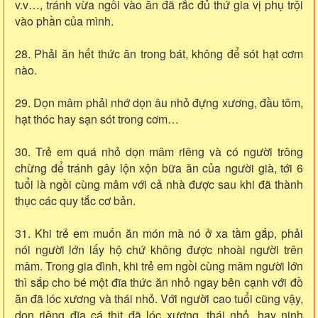
v.v…, tránh vừa ngồi vào ăn đã rắc đủ thứ gia vị phụ trội
vào phần của mình.
28. Phải ăn hết thức ăn trong bát, không để sót hạt cơm
nào.
29. Dọn mâm phải nhớ dọn âu nhỏ đựng xương, đầu tôm,
hạt thóc hay sạn sót trong cơm…
30. Trẻ em quá nhỏ dọn mâm riêng và có người trông
chừng để tránh gây lộn xộn bữa ăn của người già, tới 6
tuổi là ngồi cùng mâm với cả nhà được sau khi đã thành
thục các quy tắc cơ bản.
31. Khi trẻ em muốn ăn món mà nó ở xa tầm gắp, phải
nói người lớn lấy hộ chứ không được nhoài người trên
mâm. Trong gia đình, khi trẻ em ngồi cùng mâm người lớn
thì sắp cho bé một đĩa thức ăn nhỏ ngay bên cạnh với đồ
ăn đã lóc xương và thái nhỏ. Với người cao tuổi cũng vậy,
dọn riêng đĩa cá thịt đã lóc xương, thái nhỏ, hay ninh