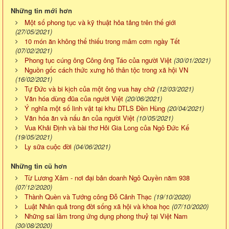
Những tin mới hơn
Một số phong tục và kỹ thuật hỏa tảng trên thế giới
(27/05/2021)
10 món ăn không thể thiếu trong mâm cơm ngày Tết
(07/02/2021)
Phong tục cúng ông Công ông Táo của người Việt
(30/01/2021)
Nguồn gốc cách thức xưng hô thân tộc trong xã hội VN
(16/02/2021)
Tự Đức và bi kịch của một ông vua hay chữ
(12/03/2021)
Văn hóa dùng đũa của người Việt
(20/06/2021)
Ý nghĩa một số linh vật tại khu DTLS Đền Hùng
(20/04/2021)
Văn hóa ăn và nấu ăn của người Việt
(10/05/2021)
Vua Khải Định và bài thơ Hỏi Gia Long của Ngô Đức Kế
(19/05/2021)
Ly sữa cuộc đời
(04/06/2021)
Những tin cũ hơn
Từ Lương Xâm - nơi đại bản doanh Ngô Quyền năm 938
(07/12/2020)
Thành Quèn và Tướng công Đỗ Cảnh Thạc
(19/10/2020)
Luật Nhân quả trong đời sống xã hội và khoa học
(07/10/2020)
Những sai lầm trong ứng dụng phong thuỷ tại Việt Nam
(30/08/2020)