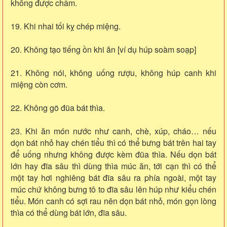
không được chấm.
19. Khi nhai tối kỵ chép miệng.
20. Không tạo tiếng ồn khi ăn [ví dụ húp soàm soạp]
21. Không nói, không uống rượu, không húp canh khi
miệng còn cơm.
22. Không gõ đũa bát thìa.
23. Khi ăn món nước như canh, chè, xúp, cháo… nếu
dọn bát nhỏ hay chén tiểu thì có thể bưng bát trên hai tay
để uống nhưng không được kèm đũa thìa. Nếu dọn bát
lớn hay đĩa sâu thì dùng thìa múc ăn, tới cạn thì có thể
một tay hơi nghiêng bát đĩa sâu ra phía ngoài, một tay
múc chứ không bưng tô to đĩa sâu lên húp như kiểu chén
tiểu. Món canh có sợi rau nên dọn bát nhỏ, món gọn lòng
thìa có thể dùng bát lớn, đĩa sâu.