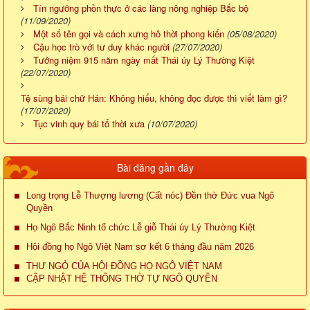
Tín ngưỡng phồn thực ở các làng nông nghiệp Bắc bộ
(11/09/2020)
Một số tên gọi và cách xưng hô thời phong kiến
(05/08/2020)
Cậu học trò với tư duy khác người
(27/07/2020)
Tưởng niệm 915 năm ngày mất Thái úy Lý Thường Kiệt
(22/07/2020)
Tệ sùng bái chữ Hán: Không hiểu, không đọc được thì viết làm gì?
(17/07/2020)
Tục vinh quy bái tổ thời xưa
(10/07/2020)
Bài đăng gần đây
Long trọng Lễ Thượng lương (Cất nóc) Đền thờ Đức vua Ngô
Quyền
Họ Ngô Bắc Ninh tổ chức Lễ giỗ Thái úy Lý Thường Kiệt
Hội đồng họ Ngô Việt Nam sơ kết 6 tháng đầu năm 2026
THƯ NGỎ CỦA HỘI ĐỒNG HỌ NGÔ VIỆT NAM
CẬP NHẬT HỆ THỐNG THỜ TỰ NGÔ QUYỀN