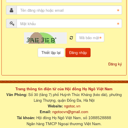
Đăng nhập
Đăng ký
Trang thông tin điện tử của Hội đồng Họ Ngô Việt Nam
Văn Phòng:
Số 30 (tầng 7) phố Huỳnh Thúc Kháng (kéo dài), phường
Láng Thượng, quận Đống Đa, Hà Nội
Website:
ngotoc.vn
Email:
ngotocvn@gmail.com
Tài khoản:
Hội đồng Họ Ngô Việt Nam, số
1088528888
Ngân hàng
.
TMCP Ngoại thương Việt Nam