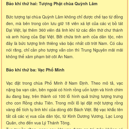
Bảo khí thứ hai: Tượng Phật chùa Quỳnh Lâm
Bức tượng tại chùa Quỳnh Lâm không chỉ được chế tạo từ đồng
đen, mà bên trong còn lưu giữ 18 viên xá lợi của các vị bồ tát
Đại Việt, lại thêm 360 viên đá linh khí từ các đền thờ chư thánh
và anh hùng của Đại Việt. Bởi chứa tinh anh của dân tộc, nên
đây là bức tượng linh thiêng vào bậc nhất cõi trời Nam. Có câu
nói rằng, chỉ cần pho tượng vẫn còn thì Trung Nguyên mãi mãi
không thể xâm phạm bờ cõi An Nam.
Bảo khí thứ ba: Vạc Phổ Minh
Vạc đặt trong chùa Phổ Minh ở Nam Định. Theo mô tả, vạc
nặng ba vạn cân, bên ngoài có hình rồng uốn lượn và hình chim
âu đang bay, trên thành có 100 lỗ hình quả trứng tượng trưng
cho con Rồng cháu Tiên. Trong mỗi lỗ lại đặt một tượng rồng
vàng để tích tụ linh khí của dòng dõi Bách Việt. Bệ vạc khắc tên
tất cả các vị vua của dân tộc, từ Kinh Dương Vương, Lạc Long
Quân, cho đến vua Lý Thánh Tông.