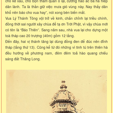
cho kẻ xấu, cho bọn tham quan ô lại, cường hào ác bá hà hiếp
dân lành. Ta là thần giữ việc mưa gió vùng này. Nay thấy dân
khổ nên báo cho vua hay”, nói xong bèn biến mất.
Vua Lý Thánh Tông vội trở về kinh, chấn chỉnh lại triều chính,
đồng thời sai người xây chùa để tạ ơn Trời Phật, vì vậy chùa mới
có tên là “Báo Thiên”. Sang năm sau, nhà vua lại cho dựng một
toà tháp cao 20 trượng (40m) gồm 12 tầng.
Đến đây, hai vị thánh tăng lại dùng đồng đen để đúc nên đỉnh
tháp (tầng thứ 13). Cũng kể từ đó những vì tinh tú trên thiên hà
đều hướng về phương nam, đêm đêm toả hào quang chiếu
sáng đất Thăng Long.