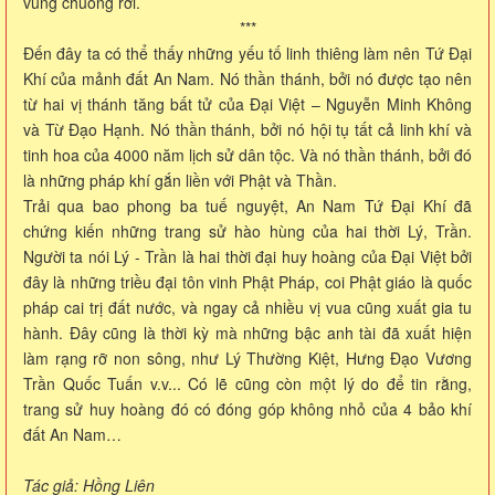
vũng chuông rơi.
***
Đến đây ta có thể thấy những yếu tố linh thiêng làm nên Tứ Đại
Khí của mảnh đất An Nam. Nó thần thánh, bởi nó được tạo nên
từ hai vị thánh tăng bất tử của Đại Việt – Nguyễn Minh Không
và Từ Đạo Hạnh. Nó thần thánh, bởi nó hội tụ tất cả linh khí và
tinh hoa của 4000 năm lịch sử dân tộc. Và nó thần thánh, bởi đó
là những pháp khí gắn liền với Phật và Thần.
Trải qua bao phong ba tuế nguyệt, An Nam Tứ Đại Khí đã
chứng kiến những trang sử hào hùng của hai thời Lý, Trần.
Người ta nói Lý - Trần là hai thời đại huy hoàng của Đại Việt bởi
đây là những triều đại tôn vinh Phật Pháp, coi Phật giáo là quốc
pháp cai trị đất nước, và ngay cả nhiều vị vua cũng xuất gia tu
hành. Đây cũng là thời kỳ mà những bậc anh tài đã xuất hiện
làm rạng rỡ non sông, như Lý Thường Kiệt, Hưng Đạo Vương
Trần Quốc Tuấn v.v... Có lẽ cũng còn một lý do để tin rằng,
trang sử huy hoàng đó có đóng góp không nhỏ của 4 bảo khí
đất An Nam…
Tác giả: Hồng Liên