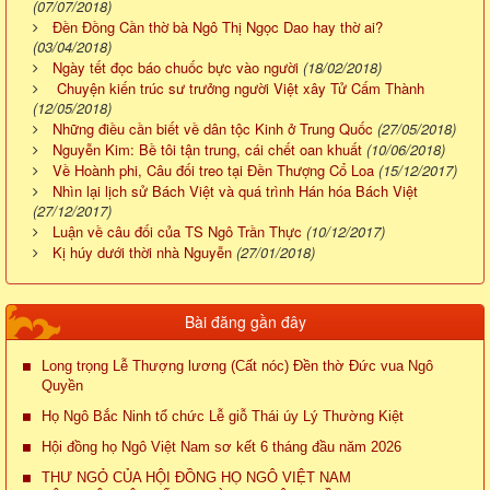
(07/07/2018)
Đền Đồng Cần thờ bà Ngô Thị Ngọc Dao hay thờ ai?
(03/04/2018)
Ngày tết đọc báo chuốc bực vào người
(18/02/2018)
Chuyện kiến trúc sư trưởng người Việt xây Tử Cấm Thành
(12/05/2018)
Những điều cần biết về dân tộc Kinh ở Trung Quốc
(27/05/2018)
Nguyễn Kim: Bề tôi tận trung, cái chết oan khuất
(10/06/2018)
Về Hoành phi, Câu đối treo tại Đền Thượng Cổ Loa
(15/12/2017)
Nhìn lại lịch sử Bách Việt và quá trình Hán hóa Bách Việt
(27/12/2017)
Luận về câu đối của TS Ngô Trần Thực
(10/12/2017)
Kị húy dưới thời nhà Nguyễn
(27/01/2018)
Bài đăng gần đây
Long trọng Lễ Thượng lương (Cất nóc) Đền thờ Đức vua Ngô
Quyền
Họ Ngô Bắc Ninh tổ chức Lễ giỗ Thái úy Lý Thường Kiệt
Hội đồng họ Ngô Việt Nam sơ kết 6 tháng đầu năm 2026
THƯ NGỎ CỦA HỘI ĐỒNG HỌ NGÔ VIỆT NAM