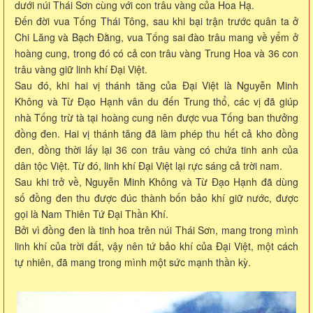
dưới núi Thái Sơn cùng với con trâu vàng của Hoa Hạ.
Đến đời vua Tống Thái Tông, sau khi bại trận trước quân ta ở
Chi Lăng và Bạch Đằng, vua Tống sai đào trâu mang về yểm ở
hoàng cung, trong đó có cả con trâu vàng Trung Hoa và 36 con
trâu vàng giữ linh khí Đại Việt.
Sau đó, khi hai vị thánh tăng của Đại Việt là Nguyễn Minh
Không và Từ Đạo Hạnh vân du đến Trung thổ, các vị đã giúp
nhà Tống trừ tà tại hoàng cung nên được vua Tống ban thưởng
đồng đen. Hai vị thánh tăng đã làm phép thu hết cả kho đồng
đen, đồng thời lấy lại 36 con trâu vàng có chứa tinh anh của
dân tộc Việt. Từ đó, linh khí Đại Việt lại rực sáng cả trời nam.
Sau khi trở về, Nguyễn Minh Không và Từ Đạo Hạnh đã dùng
số đồng đen thu được đúc thành bốn bảo khí giữ nước, được
gọi là Nam Thiên Tứ Đại Thần Khí.
Bởi vì đồng đen là tinh hoa trên núi Thái Sơn, mang trong mình
linh khí của trời đất, vậy nên tứ bảo khí của Đại Việt, một cách
tự nhiên, đã mang trong mình một sức mạnh thần kỳ.