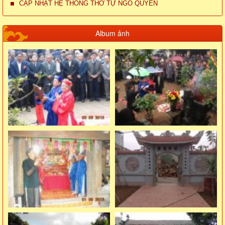
CẬP NHẬT HỆ THỐNG THỜ TỰ NGÔ QUYỀN
Album ảnh