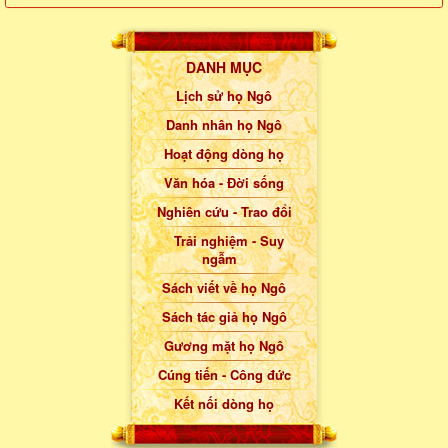
DANH MỤC
Lịch sử họ Ngô
Danh nhân họ Ngô
Hoạt động dòng họ
Văn hóa - Đời sống
Nghiên cứu - Trao đổi
Trải nghiệm - Suy
ngẫm
Sách viết về họ Ngô
Sách tác giả họ Ngô
Gương mặt họ Ngô
Cúng tiến - Công đức
Kết nối dòng họ