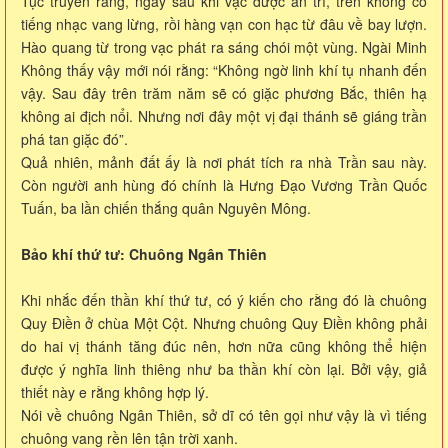
Tục truyền rằng, ngay sau khi vạc được an trí, trên không có
tiếng nhạc vang lừng, rồi hàng vạn con hạc từ đâu về bay lượn.
Hào quang từ trong vạc phát ra sáng chói một vùng. Ngài Minh
Không thấy vậy mới nói rằng: “Không ngờ linh khí tụ nhanh đến
vậy. Sau đây trên trăm năm sẽ có giặc phương Bắc, thiên hạ
không ai địch nổi. Nhưng nơi đây một vị đại thánh sẽ giáng trần
phá tan giặc đó”.
Quả nhiên, mảnh đất ấy là nơi phát tích ra nhà Trần sau này.
Còn người anh hùng đó chính là Hưng Đạo Vương Trần Quốc
Tuấn, ba lần chiến thắng quân Nguyên Mông.
Bảo khí thứ tư: Chuông Ngân Thiên
Khi nhắc đến thần khí thứ tư, có ý kiến cho rằng đó là chuông
Quy Điền ở chùa Một Cột. Nhưng chuông Quy Điền không phải
do hai vị thánh tăng đúc nên, hơn nữa cũng không thể hiện
được ý nghĩa linh thiêng như ba thần khí còn lại. Bởi vậy, giả
thiết này e rằng không hợp lý.
Nói về chuông Ngân Thiên, sở dĩ có tên gọi như vậy là vì tiếng
chuông vang rền lên tận trời xanh.