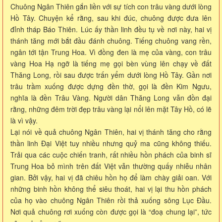
Chuông Ngân Thiên gắn liền với sự tích con trâu vàng dưới lòng
Hồ Tây. Chuyện kể rằng, sau khi đúc, chuông được đưa lên
đỉnh tháp Báo Thiên. Lúc ấy thần linh đều tụ về nơi này, hai vị
thánh tăng mới bắt đầu đánh chuông. Tiếng chuông vang rền,
ngân tới tận Trung Hoa. Vì đồng đen là mẹ của vàng, con trâu
vàng Hoa Hạ ngỡ là tiếng mẹ gọi bèn vùng lên chạy về đất
Thăng Long, rồi sau được trấn yểm dưới lòng Hồ Tây. Gần nơi
trâu trầm xuống được dựng đền thờ, gọi là đền Kim Ngưu,
nghĩa là đền Trâu Vàng. Người dân Thăng Long vẫn đồn đại
rằng, những đêm trời đẹp trâu vàng lại nổi lên mặt Tây Hồ, có lẽ
là vì vậy.
Lại nói về quả chuông Ngân Thiên, hai vị thánh tăng cho rằng
thần linh Đại Việt tuy nhiều nhưng quỷ ma cũng không thiếu.
Trải qua các cuộc chiến tranh, rất nhiều hồn phách của binh sĩ
Trung Hoa bỏ mình trên đất Việt vẫn thường quấy nhiễu nhân
gian. Bởi vậy, hai vị đã chiêu hồn họ để làm chày giải oan. Với
những binh hồn không thể siêu thoát, hai vị lại thu hồn phách
của họ vào chuông Ngân Thiên rồi thả xuống sông Lục Đầu.
Nơi quả chuông rơi xuống còn được gọi là “đoạ chung lại”, tức