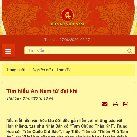
Thứ sáu, 07/08/2026, 09:27
Trang nhất
Nghiên cứu - Trao đổi
Tìm hiểu An Nam tứ đại khí
Thứ ba - 31/07/2018 18:04
Nếu mỗi nền văn hóa lâu đời đều gắn liền với những bảo vật
linh thiêng, tựa như Nhật Bản có “Tam Chủng Thần Khí”, Trung
Hoa có “Trấn Quốc Chi Bảo”, hay Triều Tiên có “Thiên Phù Tam
Ấn”, thì Việt Nam cũng tự hào nhắc đến bốn báu vật thần thánh –