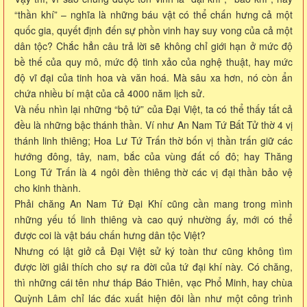
“thần khí” – nghĩa là những báu vật có thể chấn hưng cả một
quốc gia, quyết định đến sự phồn vinh hay suy vong của cả một
dân tộc? Chắc hẳn câu trả lời sẽ không chỉ giới hạn ở mức độ
bề thế của quy mô, mức độ tinh xảo của nghệ thuật, hay mức
độ vĩ đại của tinh hoa và văn hoá. Mà sâu xa hơn, nó còn ẩn
chứa nhiều bí mật của cả 4000 năm lịch sử.
Và nếu nhìn lại những “bộ tứ” của Đại Việt, ta có thể thấy tất cả
đều là những bậc thánh thần. Ví như An Nam Tứ Bất Tử thờ 4 vị
thánh linh thiêng; Hoa Lư Tứ Trấn thờ bốn vị thần trấn giữ các
hướng đông, tây, nam, bắc của vùng đất cố đô; hay Thăng
Long Tứ Trấn là 4 ngôi đền thiêng thờ các vị đại thần bảo vệ
cho kinh thành.
Phải chăng An Nam Tứ Đại Khí cũng cần mang trong mình
những yếu tố linh thiêng và cao quý nhường ấy, mới có thể
được coi là vật báu chấn hưng dân tộc Việt?
Nhưng có lật giở cả Đại Việt sử ký toàn thư cũng không tìm
được lời giải thích cho sự ra đời của tứ đại khí này. Có chăng,
thì những cái tên như tháp Báo Thiên, vạc Phổ Minh, hay chùa
Quỳnh Lâm chỉ lác đác xuất hiện đôi lần như một công trình