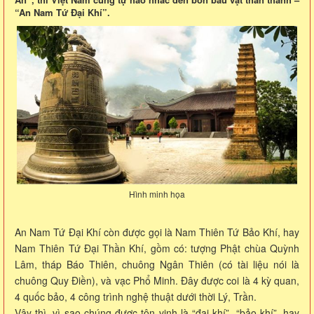
“An Nam Tứ Đại Khí”.
Hình minh họa
An Nam Tứ Đại Khí còn được gọi là Nam Thiên Tứ Bảo Khí, hay
Nam Thiên Tứ Đại Thần Khí, gồm có: tượng Phật chùa Quỳnh
Lâm, tháp Báo Thiên, chuông Ngân Thiên (có tài liệu nói là
chuông Quy Điền), và vạc Phổ Minh. Đây được coi là 4 kỳ quan,
4 quốc bảo, 4 công trình nghệ thuật dưới thời Lý, Trần.
Vậy thì, vì sao chúng được tôn vinh là “đại khí”, “bảo khí”, hay