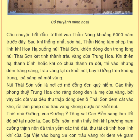
Cổ thư (ảnh minh họa)
Câu chuyện bắt đầu từ thời vua Thần Nông khoảng 5000 năm
trước đây. Sau khi thống nhất sơn hà, Thần Nông làm phép thu
linh khí Hoa Hạ xuống núi Thái Sơn, khiến đồng đen trong lòng
núi Thái Sơn kết tinh thành trâu vàng của Trung Hoa. Khi thiên
hạ thanh bình hoặc khi có chúa thánh ra đời, thì vào những
đêm trăng sáng, trâu vàng lại ra khỏi núi, bay lơ lửng trên không
trung, toả sáng cả một vùng.
Núi Thái Sơn vốn là nơi có mỏ đồng đen quý hiếm. Các thầy
phong thuỷ Trung Hoa cho rằng đồng đen là mẹ của vàng, bởi
vậy các đời vua đều thu thập đồng đen ở Thái Sơn đem cất vào
kho, rồi làm phép cho trâu vàng không được rời khỏi núi.
Thời nhà Đường, vua Đường Ý Tông sai Cao Biền sang làm tiết
độ sứ tại nước ta. Cao Biền sớm nhận thấy linh khí phương nam
cường thịnh nên đã trấn yểm các thế đất, thu tất cả tinh hoa linh
khí của Đại Việt vào bụng 36 con trâu vàng rồi đem về giam