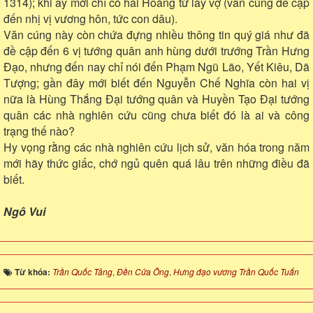
1314); khi ấy mới chỉ có hai Hoàng tử lấy vợ (văn cúng đề cập
đến nhị vị vương hôn, tức con dâu).
Văn cúng này còn chứa đựng nhiều thông tin quý giá như đã
đề cập đến 6 vị tướng quân anh hùng dưới trướng Trần Hưng
Đạo, nhưng đến nay chỉ nói đến Phạm Ngũ Lão, Yết Kiêu, Dã
Tượng; gần đây mới biết đến Nguyễn Chế Nghĩa còn hai vị
nữa là Hùng Thắng Đại tướng quân và Huyền Tạo Đại tướng
quân các nhà nghiên cứu cũng chưa biết đó là ai và công
trạng thế nào?
Hy vọng rằng các nhà nghiên cứu lịch sử, văn hóa trong năm
mới hãy thức giấc, chớ ngủ quên quá lâu trên những điều đã
biết.
Ngô Vui
Từ khóa:
Trần Quốc Tảng
,
Đền Cửa Ông
,
Hưng đạo vương Trần Quốc Tuấn