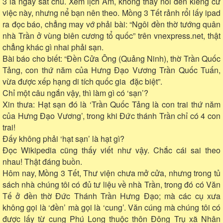
3 là ngày sát chủ. Xem lịch Âm, không thấy nói đến kiêng cữ
việc này, nhưng nể bạn nên theo. Mồng 3 Tết rảnh rổi lấy ipad
ra đọc báo, chẳng may vớ phải bài: “Ngôi đền thờ tướng quân
nhà Trần ở vùng biên cương tổ quốc” trên vnexpress.net, thật
chẳng khác gì nhai phải sạn.
Bài báo cho biết: “Đền Cửa Ông (Quảng Ninh), thờ Trần Quốc
Tảng, con thứ năm của Hưng Đạo Vương Trần Quốc Tuấn,
vừa được xếp hạng di tích quốc gia đặc biệt”.
Chỉ một câu ngắn vậy, thì làm gì có ‘sạn’?
Xin thưa: Hạt sạn đó là ‘Trần Quốc Tảng là con trai thứ năm
của Hưng Đạo Vương’, trong khi Đức thánh Trần chỉ có 4 con
trai!
Đấy không phải ‘hạt sạn’ là hạt gì?
Đọc Wikipedia cũng thấy viết như vậy. Chắc cái sai theo
nhau! Thật đáng buồn.
Hôm nay, Mồng 3 Tết, Thư viện chưa mở cửa, nhưng trong tủ
sách nhà chúng tôi có đủ tư liệu về nhà Trần, trong đó có Văn
Tế ở đền thờ Đức Thánh Trần Hưng Đạo; mà các cụ xưa
không gọi là ‘đền’ mà gọi là ‘cung’. Văn cúng mà chúng tôi có
được lấy từ cung Phú Long thuộc thôn Đông Trụ xã Nhân