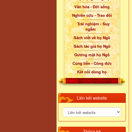
Văn hóa - Đời sống
Nghiên cứu - Trao đổi
Trải nghiệm - Suy
ngẫm
Sách viết về họ Ngô
Sách tác giả họ Ngô
Gương mặt họ Ngô
Cúng tiến - Công đức
Kết nối dòng họ
Liên kết website
Thống kê