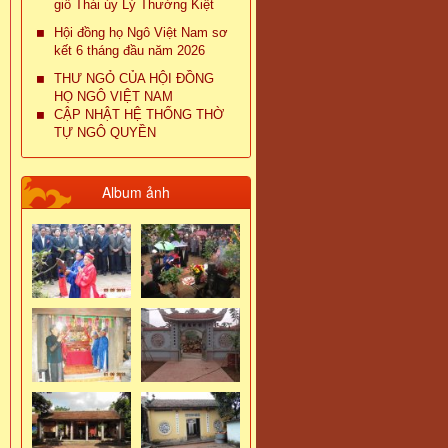
giỗ Thái úy Lý Thường Kiệt
Hội đồng họ Ngô Việt Nam sơ
kết 6 tháng đầu năm 2026
THƯ NGỎ CỦA HỘI ĐỒNG
HỌ NGÔ VIỆT NAM
CẬP NHẬT HỆ THỐNG THỜ
TỰ NGÔ QUYỀN
Album ảnh