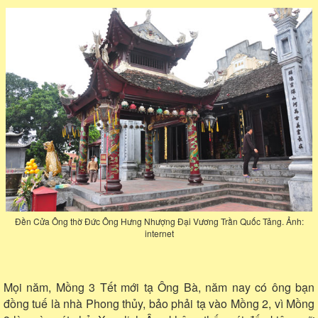
Đền Cửa Ông thờ Đức Ông Hưng Nhượng Đại Vương Trần Quốc Tảng. Ảnh:
internet
Mọi năm, Mồng 3 Tết mới tạ Ông Bà, năm nay có ông bạn
đồng tuế là nhà Phong thủy, bảo phải tạ vào Mồng 2, vì Mồng