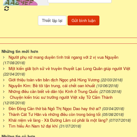
Những tin mới hơn
Người phụ nữ mang duyên tình trái ngang với 2 vị vua Nguyễn
(17/08/2018)
Một kiến giải lịch sử về truyền thuyết Lạc Long Quân giúp người Việt
(22/04/2018)
Giới thiệu toàn văn bản dịch Ngọc phả Hùng Vương
(22/03/2018)
Nguyễn Kim: Bề tôi tận trung, cái chết oan khuất
(10/06/2018)
Những điều cần biết về dân tộc Kinh ở Trung Quốc
(27/05/2018)
Chuyện kiến trúc sư trưởng người Việt xây Tử Cấm Thành
(12/05/2018)
Đền Đồng Cần thờ bà Ngô Thị Ngọc Dao hay thờ ai?
(03/04/2018)
Thành Cát Tư Hãn và những điều còn trong bóng tối
(05/08/2018)
Khái niệm về làng - Xã Đường Lâm có phải là một làng?
(07/07/2018)
Tìm hiểu An Nam tứ đại khí
(31/07/2018)
Những tin cũ hơn