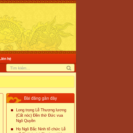
Liên hệ
Bài đăng gần đây
Long trọng Lễ Thượng lương
(Cất nóc) Đền thờ Đức vua
Ngô Quyền
Họ Ngô Bắc Ninh tổ chức Lễ