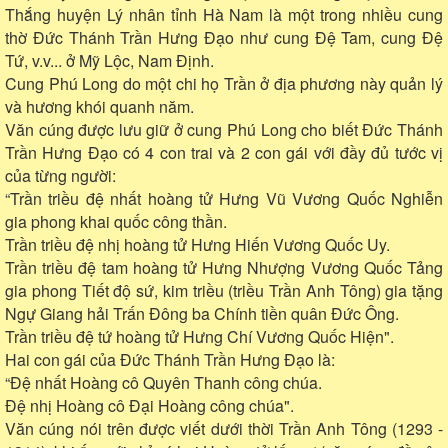
Thắng huyện Lý nhân tỉnh Hà Nam là một trong nhiều cung
thờ Đức Thánh Trần Hưng Đạo như cung Đệ Tam, cung Đệ
Tứ, v.v... ở Mỹ Lộc, Nam Định.
Cung Phú Long do một chi họ Trần ở địa phương này quản lý
và hương khói quanh năm.
Văn cúng được lưu giữ ở cung Phú Long cho biết Đức Thánh
Trần Hưng Đạo có 4 con trai và 2 con gái với đầy đủ tước vị
của từng người:
“Trần triều đệ nhất hoàng tử Hưng Vũ Vương Quốc Nghiễn
gia phong khai quốc công thần.
Trần triều đệ nhị hoàng tử Hưng Hiến Vương Quốc Uy.
Trần triều đệ tam hoàng tử Hưng Nhượng Vương Quốc Tảng
gia phong Tiết độ sứ, kim triều (triều Trần Anh Tông) gia tặng
Ngự Giang hải Trấn Đông ba Chính tiền quân Đức Ông.
Trần triều đệ tứ hoàng tử Hưng Chí Vương Quốc Hiện".
Hai con gái của Đức Thánh Trần Hưng Đạo là:
“Đệ nhất Hoàng cô Quyên Thanh công chúa.
Đệ nhị Hoàng cô Đại Hoàng công chúa".
Văn cúng nói trên được viết dưới thời Trần Anh Tông (1293 -