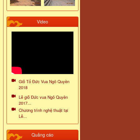
Video
Giỗ Tổ Đức Vua Ngô Quyền
2018
Lễ giỗ Đức vua Ngô Quyền
2017...
Chương trình nghệ thuật tại
Lễ...
Quảng cáo