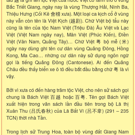
Bắc Triết Giang, ngày nay là vùng Thượng Hải, Ninh Ba,
Thiệu Hưng (Cối Kê 會稽 xưa). Một loại ca kịch cổ ở vùng
này vẫn còn tên là Việt Kịch (越剧). Chữ Việt bộ tẩu này
cũng là tên của tộc Nam Việt (Triệu Đà) Âu Việt và Lạc
Việt (Việt Nam ngày nay), Mân Việt (Phúc Kiến), Điền
Việt (Vân Nam, Quảng Tây)… Chữ Việt 粤 bộ mễ (米)
ngày nay dùng ghi tên cư dân vùng Quảng Đông, Hồng
Kong, Ma Cao… những cư dân này sử dụng ngôn ngữ
gọi là tiếng Quảng Đông (Cantonese). Ai đến Quảng
Châu đều thấy biển xe ô tô đều bắt đầu bằng chữ 粤 là vì
vậy.
Bởi vì xưa có đến hàng trăm tộc Việt, cho nên sử sách gọi
chung là Bách Việt 百越 hoặc 百粤. Tên gọi Bách Việt
xuất hiện trong văn sách lần đầu tiên trong bộ Lã thị
Xuân Thu (吕氏春秋) của Lã Bất Vi (呂不韋) (291 – 235
TCN) thời nhà Tần.
Trong lịch sử Trung Hoa, toàn bộ vùng đất Giang Nam