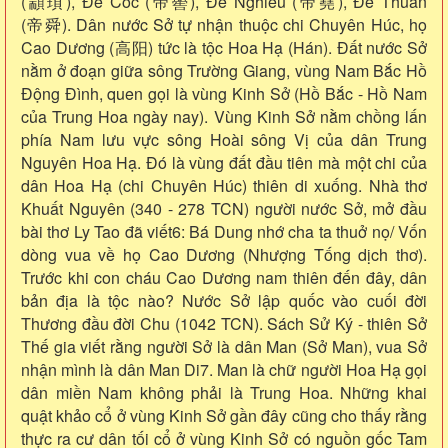
(顓頊), Đế Cốc (帝嚳), Đế Nghiêu (帝堯), Đế Thuấn
(帝舜). Dân nước Sở tự nhận thuộc chi Chuyên Húc, họ
Cao Dương (高阳) tức là tộc Hoa Hạ (Hán). Đất nước Sở
nằm ở đoạn giữa sông Trường Giang, vùng Nam Bắc Hồ
Động Đình, quen gọi là vùng Kinh Sở (Hồ Bắc - Hồ Nam
của Trung Hoa ngày nay). Vùng Kinh Sở nằm chồng lấn
phía Nam lưu vực sông Hoài sông Vị của dân Trung
Nguyên Hoa Hạ. Đó là vùng đất đầu tiên mà một chi của
dân Hoa Hạ (chi Chuyên Húc) thiên di xuống. Nhà thơ
Khuất Nguyên (340 - 278 TCN) người nước Sở, mở đầu
bài thơ Ly Tao đã viết6: Bá Dung nhớ cha ta thuở nọ/ Vốn
dòng vua về họ Cao Dương (Nhượng Tống dịch thơ).
Trước khi con cháu Cao Dương nam thiên đến đây, dân
bản địa là tộc nào? Nước Sở lập quốc vào cuối đời
Thương đầu đời Chu (1042 TCN). Sách Sử Ký - thiên Sở
Thế gia viết rằng người Sở là dân Man (Sở Man), vua Sở
nhận mình là dân Man Di7. Man là chữ người Hoa Hạ gọi
dân miền Nam không phải là Trung Hoa. Những khai
quật khảo cổ ở vùng Kinh Sở gần đây cũng cho thấy rằng
thực ra cư dân tối cổ ở vùng Kinh Sở có nguồn gốc Tam