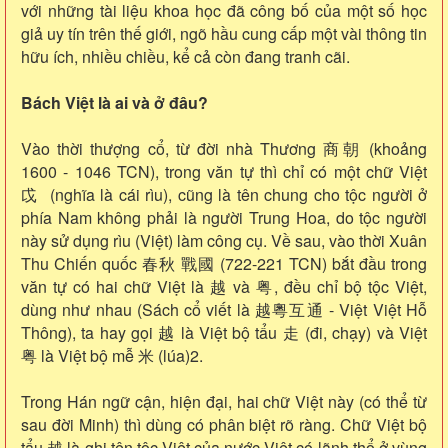
với những tài liệu khoa học đã công bố của một số học
giả uy tín trên thế giới, ngõ hầu cung cấp một vài thông tin
hữu ích, nhiều chiều, kể cả còn đang tranh cãi.
Bách Việt là ai và ở đâu?
Vào thời thượng cổ, từ đời nhà Thương 商朝 (khoảng
1600 - 1046 TCN), trong văn tự thì chỉ có một chữ Việt
戉 (nghĩa là cái rìu), cũng là tên chung cho tộc người ở
phía Nam không phải là người Trung Hoa, do tộc người
này sử dụng rìu (Việt) làm công cụ. Về sau, vào thời Xuân
Thu Chiến quốc 春秋 戰國 (722-221 TCN) bắt đầu trong
văn tự có hai chữ Việt là 越 và 粤, đều chỉ bộ tộc Việt,
dùng như nhau (Sách cổ viết là 越粵互通 - Việt Việt Hỗ
Thông), ta hay gọi 越 là Việt bộ tẩu 走 (đi, chạy) và Việt
粤 là Việt bộ mễ 米 (lúa)2.
Trong Hán ngữ cận, hiện đại, hai chữ Việt này (có thể từ
sau đời Minh) thì dùng có phân biệt rõ ràng. Chữ Việt bộ
tẩu 越 là ghi tên tộc Việt của nước Việt có lãnh thổ ở vùng