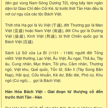
(tên gọi vùng Nam Sông Dương Tử), rộng bảy tám ngàn
dặm từ Giao Chỉ đến Cối Kê, từ trước thời Tần Hán đều là
nơi cư ngụ của các tộc Bách Việt.
Thời nhà Hạ gọi là Vu Việt (于越), đời Thương gọi là Man
Việt (蛮越) hoặc Nam Việt (南越), đời Chu gọi là Dương
Việt (扬越), Kinh Việt (荆越), từ thời Chiến quốc gọi là
Bách Việt (百越).
Sách Lộ Sử của La Bí (1131 - 1189) người đời Tống
viết3: Việt thường, Lạc Việt, Âu Việt, Âu ngai, Thả âu, Tây
âu, Cung nhân, Mục thâm, Tồi phu, Cầm nhân, Thương
ngô, Việt khu, Quế quốc, Tổn tử, Sản lí (Tây Song Bản
Nạp), Hải quý, Cửu khuẩn, Kê dư, Bắc đái, Phó cú, Khu
ngô (Cú ngô)… gọi là Bách Việt.
Hán Hóa Bách Việt - Giai đoạn từ thượng cổ đến
trước thời Tần - Hán