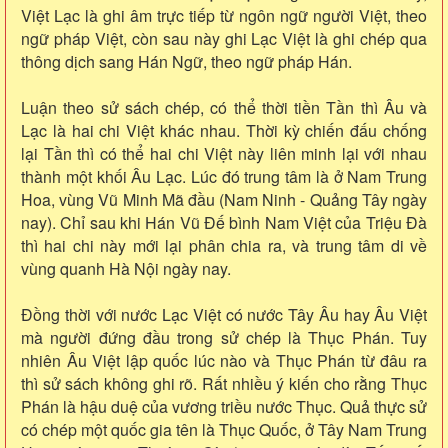
Việt Lạc là ghi âm trực tiếp từ ngôn ngữ người Việt, theo
ngữ pháp Việt, còn sau này ghi Lạc Việt là ghi chép qua
thông dịch sang Hán Ngữ, theo ngữ pháp Hán.
Luận theo sử sách chép, có thể thời tiền Tần thì Âu và
Lạc là hai chi Việt khác nhau. Thời kỳ chiến đấu chống
lại Tần thì có thể hai chi Việt này liên minh lại với nhau
thành một khối Âu Lạc. Lúc đó trung tâm là ở Nam Trung
Hoa, vùng Vũ Minh Mã đầu (Nam Ninh - Quảng Tây ngày
nay). Chỉ sau khi Hán Vũ Đế bình Nam Việt của Triệu Đà
thì hai chi này mới lại phân chia ra, và trung tâm di về
vùng quanh Hà Nội ngày nay.
Đồng thời với nước Lạc Việt có nước Tây Âu hay Âu Việt
mà người đứng đầu trong sử chép là Thục Phán. Tuy
nhiên Âu Việt lập quốc lúc nào và Thục Phán từ đâu ra
thì sử sách không ghi rõ. Rất nhiều ý kiến cho rằng Thục
Phán là hậu duệ của vương triều nước Thục. Quả thực sử
có chép một quốc gia tên là Thục Quốc, ở Tây Nam Trung