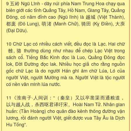
9 五岭 Ngũ Lĩnh - dãy núi phía Nam Trung Hoa chạy qua
biên giới các tỉnh Quảng Tây, Hồ Nam, Giang Tây, Quảng
Đông, có năm đỉnh cao (Ngũ lĩnh) là 越城 (Việt Thành),
都庞 (Đô Lung), 萌渚 (Manh Chử), 骑田 (Kỵ Điền), 大庾
(Đại Dữu).
10 Chữ Lạc có nhiều cách viết, đều đọc là Lạc. Hai chữ
雒, 骆 thường dùng như nhau để chép Lạc Việt trong
sách cổ. Tiếng Bắc Kinh đọc là Luo, Quảng Đông đọc
lok, Đời Đường đọc lak. Nhiều học giả cho rằng nguồn
gốc chữ Lạc là do người Hán ghi âm chữ Lúa, Ló của
người Việt, người Mường mà ra. Người Việt là tộc người
có nền văn minh lúa nước.
11《淮南子·人间训：“（秦皇）又以卒凿渠而通粮道，
以与越人战，杀西呕君译吁宋。Hoài Nam Tử. Nhân gian
huấn: (Tần Hoàng) cho quân đào kênh thông đường vận
lương, rồi đánh người Việt, giết được vua Tây Âu là Dịch
Hu Tống”.