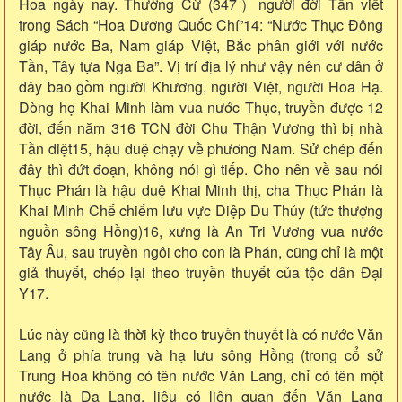
Hoa ngày nay. Thường Cừ (347）người đời Tấn viết
trong Sách “Hoa Dương Quốc Chí”14: “Nước Thục Đông
giáp nước Ba, Nam giáp Việt, Bắc phân giới với nước
Tần, Tây tựa Nga Ba”. Vị trí địa lý như vậy nên cư dân ở
đây bao gồm người Khương, người Việt, người Hoa Hạ.
Dòng họ Khai Minh làm vua nước Thục, truyền được 12
đời, đến năm 316 TCN đời Chu Thận Vương thì bị nhà
Tần diệt15, hậu duệ chạy về phương Nam. Sử chép đến
đây thì đứt đoạn, không nói gì tiếp. Cho nên về sau nói
Thục Phán là hậu duệ Khai Minh thị, cha Thục Phán là
Khai Minh Chế chiếm lưu vực Diệp Du Thủy (tức thượng
nguồn sông Hồng)16, xưng là An Tri Vương vua nước
Tây Âu, sau truyền ngôi cho con là Phán, cũng chỉ là một
giả thuyết, chép lại theo truyền thuyết của tộc dân Đại
Y17.
Lúc này cũng là thời kỳ theo truyền thuyết là có nước Văn
Lang ở phía trung và hạ lưu sông Hồng (trong cổ sử
Trung Hoa không có tên nước Văn Lang, chỉ có tên một
nước là Dạ Lang, liệu có liên quan đến Văn Lang