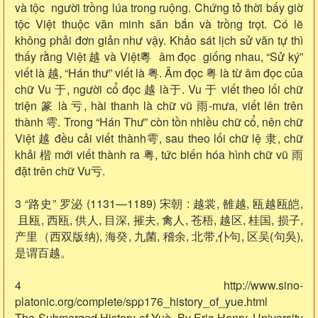
và tộc người trồng lúa trong ruộng. Chứng tỏ thời bấy giờ
tộc Việt thuộc văn minh săn bắn và trồng trọt. Có lẽ
không phải đơn giản như vậy. Khảo sát lịch sử văn tự thì
thấy rằng Việt 越 và Việt粵 âm đọc giống nhau, “Sử ký”
viết là 越, “Hán thư” viết là 粤. Âm đọc 粤 là từ âm đọc của
chữ Vu 于, người cổ đọc 越 là于. Vu 于 viết theo lối chữ
triện 篆 là 亏, hài thanh là chữ vũ 雨-mưa, viết lên trên
thành 雩. Trong “Hán Thư” còn tồn nhiều chữ cổ, nên chữ
Việt 越 đều cải viết thành雩, sau theo lối chữ lệ 隶, chữ
khải 楷 mới viết thành ra 粤, tức biến hóa hình chữ vũ 雨
đặt trên chữ Vu亏.
3 “路史” 罗泌 (1131—1189) 宋朝 : 越裳, 雒越, 瓯越瓯皑,
且瓯, 西瓯, 供人, 目深, 摧夫, 禽人, 苍梧, 越区, 桂国, 损子,
产里（西双版纳), 海癸, 九菌, 稽余, 北带,仆句, 区吴(句吳),
是谓百越。
4 http://www.sino-
platonic.org/complete/spp176_history_of_yue.html
The Submerged History of Yuè. By Eric Henry, University