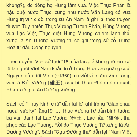
không?), do dòng họ Hùng làm vua. Việc Thục Phán là
hậu duệ nước Thục, cũng như nước Văn Lang có vua
Hùng trị vì 18 đời trong sử An Nam là ghi lại theo truyền
thuyết. Tuy nhiên Thục Vương Tử tên Phán, Hùng Vương
vua Lạc Việt, Thục diệt Hùng Vương chiếm lãnh thổ,
xưng là An Dương Vương thì có ghi trong sử cổ Trung
Hoa từ đầu Công nguyên.
Theo quyển “Việt sử lược”18, của tác giả không rõ tên, có
lẽ là người Việt Nam khắc in ở Trung Hoa vào quãng cuối
Nguyên đầu đời Minh (~1360), có viết về nước Văn Lang,
vua là Đối Vương (碓王), sau bị Thục Phán đánh đuổi,
Phán xưng là An Dương Vương.
Sách cổ “Thủy kinh chú” dẫn lại lời ghi trong “Giao châu
ngoại vực ký” rằng19 “… Thục Vương Tử dẫn binh tướng
ba vạn đánh lại Lạc Vương (雒王), Lạc hầu (雒侯), thu
phục các Lạc Tướng. Rồi đó Thục Vương Tử xưng là An
Dương Vương”. Sách “Cựu Đường thư” dẫn lại “Nam Việt