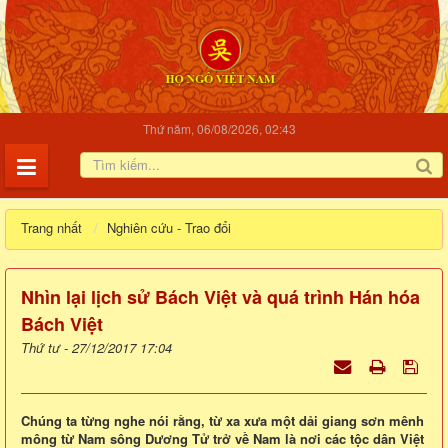
Thứ năm, 06/08/2026, 02:43
Trang nhất
Nghiên cứu - Trao đổi
Nhìn lại lịch sử Bách Việt và quá trình Hán hóa
Bách Việt
Thứ tư - 27/12/2017 17:04
Chúng ta từng nghe nói rằng, từ xa xưa một dải giang sơn mênh
mông từ Nam sông Dương Tử trở về Nam là nơi các tộc dân Việt