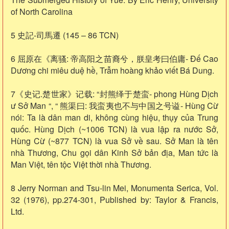
of North Carolina
5 史記-司馬遷 (145 – 86 TCN)
6 屈原在《离骚: 帝高阳之苗裔兮，朕皇考曰伯庸- Ðế Cao
Dương chi miêu duệ hề, Trẫm hoàng khảo viết Bá Dung.
7《史记.楚世家》记载: “封熊绎于楚蛮- phong Hùng Dịch
ư Sở Man “, “ 熊渠曰: 我蛮夷也不与中国之号谥- Hùng Cừ
nói: Ta là dân man di, không cùng hiệu, thụy của Trung
quốc. Hùng Dịch (~1006 TCN) là vua lập ra nước Sở,
Hùng Cừ (~877 TCN) là vua Sở về sau. Sở Man là tên
nhà Thương, Chu gọi dân Kinh Sở bản địa, Man tức là
Man Việt, tên tộc Việt thời nhà Thương.
8 Jerry Norman and Tsu-lin Mei, Monumenta Serica, Vol.
32 (1976), pp.274-301, Published by: Taylor & Francis,
Ltd.