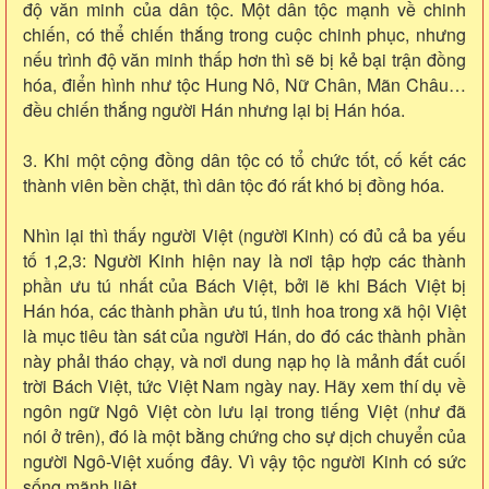
độ văn minh của dân tộc. Một dân tộc mạnh về chinh
chiến, có thể chiến thắng trong cuộc chinh phục, nhưng
nếu trình độ văn minh thấp hơn thì sẽ bị kẻ bại trận đồng
hóa, điển hình như tộc Hung Nô, Nữ Chân, Mãn Châu…
đều chiến thắng người Hán nhưng lại bị Hán hóa.
3. Khi một cộng đồng dân tộc có tổ chức tốt, cố kết các
thành viên bền chặt, thì dân tộc đó rất khó bị đồng hóa.
Nhìn lại thì thấy người Việt (người Kinh) có đủ cả ba yếu
tố 1,2,3: Người Kinh hiện nay là nơi tập hợp các thành
phần ưu tú nhất của Bách Việt, bởi lẽ khi Bách Việt bị
Hán hóa, các thành phần ưu tú, tinh hoa trong xã hội Việt
là mục tiêu tàn sát của người Hán, do đó các thành phần
này phải tháo chạy, và nơi dung nạp họ là mảnh đất cuối
trời Bách Việt, tức Việt Nam ngày nay. Hãy xem thí dụ về
ngôn ngữ Ngô Việt còn lưu lại trong tiếng Việt (như đã
nói ở trên), đó là một bằng chứng cho sự dịch chuyển của
người Ngô-Việt xuống đây. Vì vậy tộc người Kinh có sức
sống mãnh liệt.