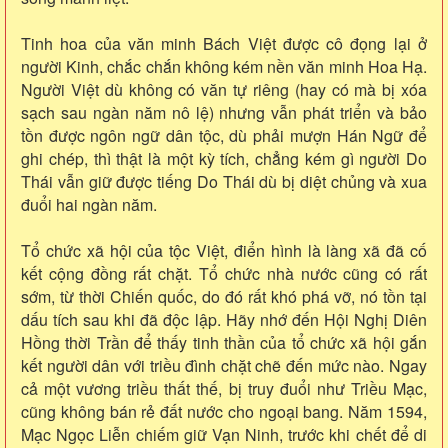
Tinh hoa của văn minh Bách Việt được cô đọng lại ở
người Kinh, chắc chắn không kém nền văn minh Hoa Hạ.
Người Việt dù không có văn tự riêng (hay có mà bị xóa
sạch sau ngàn năm nô lệ) nhưng vẫn phát triển và bảo
tồn được ngôn ngữ dân tộc, dù phải mượn Hán Ngữ để
ghi chép, thì thật là một kỳ tích, chẳng kém gì người Do
Thái vẫn giữ được tiếng Do Thái dù bị diệt chủng và xua
đuổi hai ngàn năm.
Tổ chức xã hội của tộc Việt, điển hình là làng xã đã cố
kết cộng đồng rất chặt. Tổ chức nhà nước cũng có rất
sớm, từ thời Chiến quốc, do đó rất khó phá vỡ, nó tồn tại
dấu tích sau khi đã độc lập. Hãy nhớ đến Hội Nghị Diên
Hồng thời Trần để thấy tinh thần của tổ chức xã hội gắn
kết người dân với triều đình chặt chẽ đến mức nào. Ngay
cả một vương triều thất thế, bị truy đuổi như Triều Mạc,
cũng không bán rẻ đất nước cho ngoại bang. Năm 1594,
Mạc Ngọc Liễn chiếm giữ Vạn Ninh, trước khi chết để di