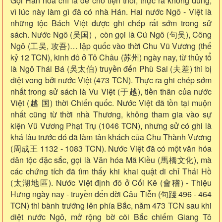
Gọi Hán hóa chỉ là để cho tiện thôi, thực ra không đúng,
vì lúc này làm gì đã có nhà Hán. Hai nước Ngô - Việt là
những tộc Bách Việt được ghi chép rất sớm trong sử
sách. Nước Ngô (吴国)，còn gọi là Cú Ngô (句吴), Công
Ngô (工吴, 攻吾)… lập quốc vào thời Chu Vũ Vương (thế
kỷ 12 TCN), kinh đô ở Tô Châu (苏州) ngày nay, từ thủy tổ
là Ngô Thái Bá (吳太伯) truyền đến Phù Sai (夫差) thì bị
diệt vong bởi nước Việt (473 TCN). Thực ra ghi chép sớm
nhất trong sử sách là Vu Việt (于越), tiền thân của nước
Việt (越 国) thời Chiến quốc. Nước Việt đã tồn tại muộn
nhất cũng từ thời nhà Thương, không tham gia vào sự
kiện Vũ Vương Phạt Trụ (1046 TCN), nhưng sử có ghi là
khá lâu trước đó đã làm tân khách của Chu Thành Vương
(周成王 1132 - 1083 TCN). Nước Việt đã có một văn hóa
dân tộc đặc sắc, gọi là Văn hóa Mã Kiều (馬橋文化), mà
các chứng tích đã tìm thấy khi khai quật di chỉ Thái Hồ
(太湖地區). Nước Việt định đô ở Cối Kê (會稽) - Thiệu
Hưng ngày nay - truyền đến đời Câu Tiễn (句踐 496 - 464
TCN) thì bành trướng lên phía Bắc, năm 473 TCN sau khi
diệt nước Ngô, mở rộng bờ cõi Bắc chiếm Giang Tô