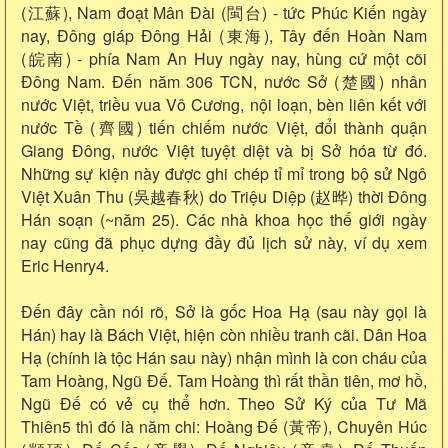
(江蘇), Nam đoạt Mân Đài (閩台) - tức Phúc Kiến ngày
nay, Đông giáp Đông Hải (東海), Tây đến Hoàn Nam
(皖南) - phía Nam An Huy ngày nay, hùng cứ một cõi
Đông Nam. Đến năm 306 TCN, nước Sở (楚國) nhân
nước Việt, triều vua Vô Cương, nội loạn, bèn liên kết với
nước Tề (齊國) tiến chiếm nước Việt, đổi thành quận
Giang Đông, nước Việt tuyệt diệt và bị Sở hóa từ đó.
Những sự kiện này được ghi chép tỉ mỉ trong bộ sử Ngô
Việt Xuân Thu (吳越春秋) do Triệu Diệp (赵晔) thời Đông
Hán soạn (~năm 25). Các nhà khoa học thế giới ngày
nay cũng đã phục dựng đầy đủ lịch sử này, ví dụ xem
Eric Henry4.
Đến đây cần nói rõ, Sở là gốc Hoa Hạ (sau này gọi là
Hán) hay là Bách Việt, hiện còn nhiều tranh cãi. Dân Hoa
Hạ (chính là tộc Hán sau này) nhận mình là con cháu của
Tam Hoàng, Ngũ Đế. Tam Hoàng thì rất thần tiên, mơ hồ,
Ngũ Đế có vẻ cụ thể hơn. Theo Sử Ký của Tư Mã
Thiên5 thì đó là năm chi: Hoàng Đế (黃帝), Chuyên Húc