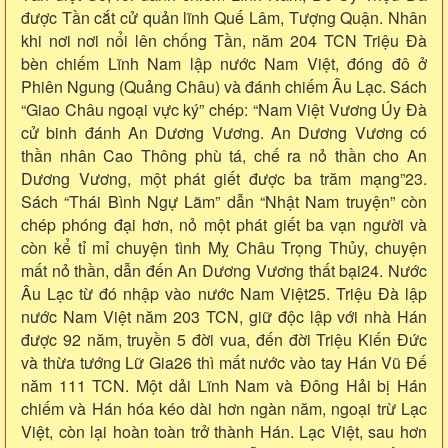
được Tần cắt cử quản lĩnh Quế Lâm, Tượng Quận. Nhân
khi nơi nơi nổi lên chống Tần, năm 204 TCN Triệu Đà
bèn chiếm Lĩnh Nam lập nước Nam Việt, đóng đô ở
Phiên Ngung (Quảng Châu) và đánh chiếm Âu Lạc. Sách
“Giao Châu ngoại vực ký” chép: “Nam Việt Vương Úy Đà
cử binh đánh An Dương Vương. An Dương Vương có
thần nhân Cao Thông phù tá, chế ra nỏ thần cho An
Dương Vương, một phát giết được ba trăm mạng”23.
Sách “Thái Bình Ngự Lãm” dẫn “Nhật Nam truyện” còn
chép phóng đại hơn, nỏ một phát giết ba vạn người và
còn kể tỉ mỉ chuyện tình Mỵ Châu Trọng Thủy, chuyện
mất nỏ thần, dẫn đến An Dương Vương thất bại24. Nước
Âu Lạc từ đó nhập vào nước Nam Việt25. Triệu Đà lập
nước Nam Việt năm 203 TCN, giữ độc lập với nhà Hán
được 92 năm, truyền 5 đời vua, đến đời Triệu Kiến Đức
và thừa tướng Lữ Gia26 thì mất nước vào tay Hán Vũ Đế
năm 111 TCN. Một dải Lĩnh Nam và Đông Hải bị Hán
chiếm và Hán hóa kéo dài hơn ngàn năm, ngoại trừ Lạc
Việt, còn lại hoàn toàn trở thành Hán. Lạc Việt, sau hơn