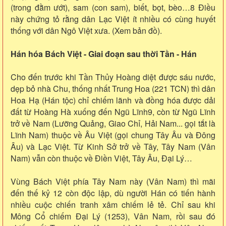
(trong đằm ướt), sam (con sam), biết, bọt, bèo…8 Điều
này chứng tỏ rằng dân Lạc Việt ít nhiều có cùng huyết
thống với dân Ngô Việt xưa. (Xem bản đồ).
Hán hóa Bách Việt - Giai đoạn sau thời Tần - Hán
Cho đến trước khi Tần Thủy Hoàng diệt được sáu nước,
dẹp bỏ nhà Chu, thống nhất Trung Hoa (221 TCN) thì dân
Hoa Hạ (Hán tộc) chỉ chiếm lãnh và đồng hóa được dải
đất từ Hoàng Hà xuống đến Ngũ Lĩnh9, còn từ Ngũ Lĩnh
trở về Nam (Lưỡng Quảng, Giao Chỉ, Hải Nam... gọi tắt là
Lĩnh Nam) thuộc về Âu Việt (gọi chung Tây Âu và Đông
Âu) và Lạc Việt. Từ Kinh Sở trở về Tây, Tây Nam (Vân
Nam) vẫn còn thuộc về Điền Việt, Tây Âu, Đại Lý…
Vùng Bách Việt phía Tây Nam này (Vân Nam) thì mãi
đến thế kỷ 12 còn độc lập, dù người Hán có tiến hành
nhiều cuộc chiến tranh xâm chiếm lẻ tẻ. Chỉ sau khi
Mông Cổ chiếm Đại Lý (1253), Vân Nam, rồi sau đó