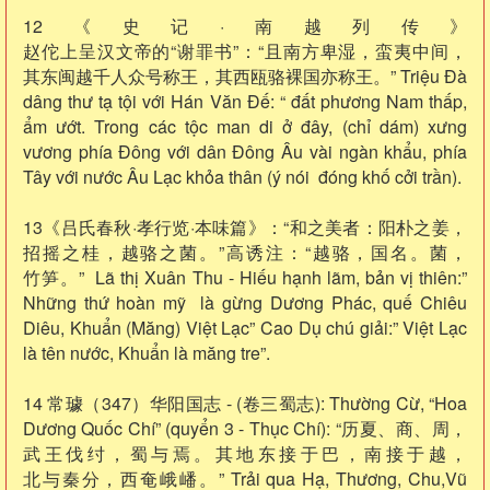
12《史记·南越列传》
赵佗上呈汉文帝的“谢罪书”：“且南方卑湿，蛮夷中间，
其东闽越千人众号称王，其西瓯骆裸国亦称王。” Triệu Đà
dâng thư tạ tội với Hán Văn Đế: “ đất phương Nam thấp,
ẩm ướt. Trong các tộc man di ở đây, (chỉ dám) xưng
vương phía Đông với dân Đông Âu vài ngàn khẩu, phía
Tây với nước Âu Lạc khỏa thân (ý nói đóng khố cởi trần).
13《吕氏春秋·孝行览·本味篇》：“和之美者：阳朴之姜，
招摇之桂，越骆之菌。”高诱注：“越骆，国名。菌，
竹笋。” Lã thị Xuân Thu - Hiếu hạnh lãm, bản vị thiên:”
Những thứ hoàn mỹ là gừng Dương Phác, quế Chiêu
Diêu, Khuẩn (Măng) Việt Lạc” Cao Dụ chú giải:” Việt Lạc
là tên nước, Khuẩn là măng tre”.
14 常璩（347）华阳国志 - (卷三蜀志): Thường Cừ, “Hoa
Dương Quốc Chí” (quyển 3 - Thục Chí): “历夏、商、周，
武王伐纣，蜀与焉。其地东接于巴，南接于越，
北与秦分，西奄峨嶓。” Trải qua Hạ, Thương, Chu,Vũ