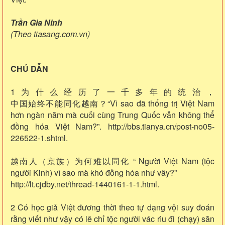
Trần Gia Ninh
(Theo tiasang.com.vn)
CHÚ DẪN
1为什么经历了一千多年的统治，
中国始终不能同化越南？“Vì sao đã thống trị Việt Nam
hơn ngàn năm mà cuối cùng Trung Quốc vẫn không thể
đồng hóa Việt Nam?”. http://bbs.tianya.cn/post-no05-
226522-1.shtml.
越南人（京族）为何难以同化 “ Người Việt Nam (tộc
người Kinh) vì sao mà khó đồng hóa như vây?”
http://lt.cjdby.net/thread-1440161-1-1.html.
2 Có học giả Việt đương thời theo tự dạng vội suy đoán
rằng viết như vậy có lẽ chỉ tộc người vác rìu đi (chạy) săn