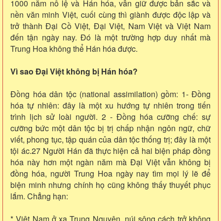
1000 năm nô lệ và Hán hóa, vẫn giữ được bản sắc và
nền văn minh Việt, cuối cùng thì giành được độc lập và
trở thành Đại Cồ Việt, Đại Việt, Nam Việt và Việt Nam
đến tận ngày nay. Đó là một trường hợp duy nhất mà
Trung Hoa không thể Hán hóa được.
Vì sao Đại Việt không bị Hán hóa?
Đồng hóa dân tộc (national assimilation) gồm: 1- Đồng
hóa tự nhiên: đây là một xu hướng tự nhiên trong tiến
trình lịch sử loài người. 2 - Đồng hóa cưỡng chế: sự
cưỡng bức một dân tộc bị trị chấp nhận ngôn ngữ, chữ
viết, phong tục, tập quán của dân tộc thống trị; đây là một
tội ác.27 Người Hán đã thực hiện cả hai biện pháp đồng
hóa này hơn một ngàn năm mà Đại Việt vẫn không bị
đồng hóa, người Trung Hoa ngày nay tìm mọi lý lẽ để
biện minh nhưng chính họ cũng không thấy thuyết phục
lắm. Chẳng hạn:
* Việt Nam ở xa Trung Nguyên, núi sông cách trở không