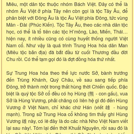
Miêu, một dân tộc thuộc nhóm Bách Việt. Đây có thể là
nhóm Âu Việt ở phía Tây nên còn gọi là tộc Tây Âu, để
phân biệt với Đông Âu là tộc Âu Việt phía Đông, tức vùng
Mân - Đài (Phúc Kiến). Tộc Tây Âu, theo các nhà dân tộc
học, có thể là tổ tiên các tộc H’mông, Lào, Miến, Thái…
hiện nay, ít nhiều cũng có cùng huyết thống người Việt
Nam cổ. Như vậy là quá trình Trung Hoa hóa dân Man
(Miêu tộc bản địa) đã bắt đầu từ cuối Thương đầu đời
Chu rồi. Có thể tạm gọi đó là đợt đồng hóa thứ nhất.
Sự Trung Hoa hóa theo thế lực nước Sở, bành trướng
đến Trùng Khánh, Quý Châu, về sau sang tiếp phía
Đông, trở thành một trong thất hùng thời Chiến quốc. Đặc
biệt là quý tộc Sở cổ đều có họ Hùng (熊 - con gấu), vua
Sở là Hùng Vương, phải chăng có liên hệ gì đó đến Hùng
Vương ở Việt Nam, chỉ khác chữ Hán (viết 雄 - hùng
mạnh). Trong sử Trung Hoa cổ không tìm thấy ghi Hùng
Vương 雄 này, có lẽ đây là do các nhà Nho Việt Nam viết
lại sau này!. Tóm lại đến thời Khuất Nguyên, rồi sau đó là