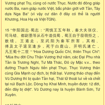
Vương phạt Trụ, cùng có nước Thục. Nước đó đông giáp
nước Ba, nam giáp nước Việt, bắc phân giới với Tần, Tây
dựa Nga Ba” (vì vậy cư dân ở đây có thể là người
Khương, Hoa Hạ và Việt-TGN).
15 “华阳国志·蜀志：“周慎王五年秋，秦大夫张仪、
司马错、都尉墨等从石牛道伐蜀，蜀王自于葭萌拒之，
败绩。王遁走，至武阳为秦军所害，其相、
傅及太子退至逢乡，死于白鹿山。开明氏遂亡，
凡王蜀十二世 “ “Hoa Dương Quốc Chí, thiên Thục Chí”:
“Mùa thu đời Chu Thận Vương thứ năm, các Đại Phu nhà
Tần là Trương Nghi, Tư Mã Thác, Đô úy Mặc v.v... theo
đường Thạch Ngưu tiến phạt Thục. Thục Vương thân
cùng Gia Mạnh cự địch, bị thất bại. Vương tháo chạy đến
Vũ Dương thì bị quân Tần hại, Thái tử thoái lui về và chết
tại núi Bạch Lộc. Dòng họ Khai Minh, truyền được 12 đời,
đến đây bị diệt”. Vũ Dương nay là huyện Bành Sơn, Tứ
Xuyên.