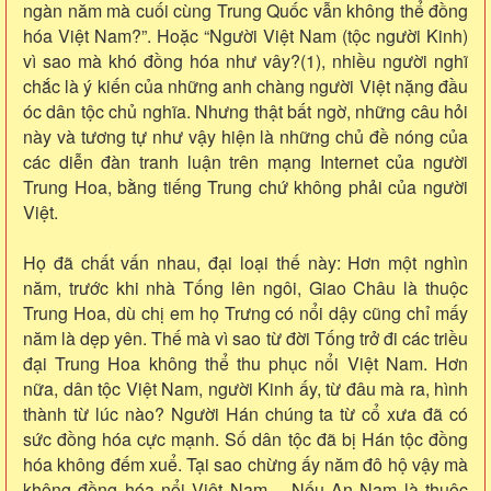
ngàn năm mà cuối cùng Trung Quốc vẫn không thể đồng
hóa Việt Nam?”. Hoặc “Người Việt Nam (tộc người Kinh)
vì sao mà khó đồng hóa như vây?(1), nhiều người nghĩ
chắc là ý kiến của những anh chàng người Việt nặng đầu
óc dân tộc chủ nghĩa. Nhưng thật bất ngờ, những câu hỏi
này và tương tự như vậy hiện là những chủ đề nóng của
các diễn đàn tranh luận trên mạng Internet của người
Trung Hoa, bằng tiếng Trung chứ không phải của người
Việt.
Họ đã chất vấn nhau, đại loại thế này: Hơn một nghìn
năm, trước khi nhà Tống lên ngôi, Giao Châu là thuộc
Trung Hoa, dù chị em họ Trưng có nổi dậy cũng chỉ mấy
năm là dẹp yên. Thế mà vì sao từ đời Tống trở đi các triều
đại Trung Hoa không thể thu phục nổi Việt Nam. Hơn
nữa, dân tộc Việt Nam, người Kinh ấy, từ đâu mà ra, hình
thành từ lúc nào? Người Hán chúng ta từ cổ xưa đã có
sức đồng hóa cực mạnh. Số dân tộc đã bị Hán tộc đồng
hóa không đếm xuể. Tại sao chừng ấy năm đô hộ vậy mà
không đồng hóa nổi Việt Nam… Nếu An Nam là thuộc