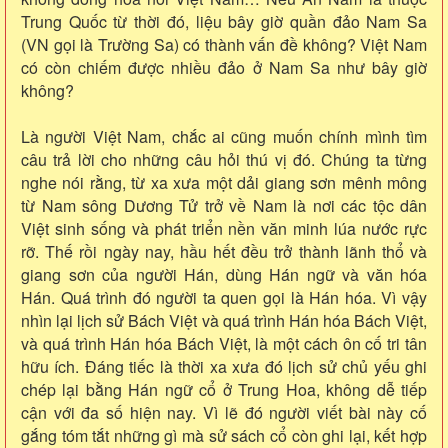
Trung Quốc từ thời đó, liệu bây giờ quần đảo Nam Sa
(VN gọi là Trường Sa) có thành vấn đề không? Việt Nam
có còn chiếm được nhiều đảo ở Nam Sa như bây giờ
không?
Là người Việt Nam, chắc ai cũng muốn chính mình tìm
câu trả lời cho những câu hỏi thú vị đó. Chúng ta từng
nghe nói rằng, từ xa xưa một dải giang sơn mênh mông
từ Nam sông Dương Tử trở về Nam là nơi các tộc dân
Việt sinh sống và phát triển nền văn minh lúa nước rực
rỡ. Thế rồi ngày nay, hầu hết đều trở thành lãnh thổ và
giang sơn của người Hán, dùng Hán ngữ và văn hóa
Hán. Quá trình đó người ta quen gọi là Hán hóa. Vì vậy
nhìn lại lịch sử Bách Việt và quá trình Hán hóa Bách Việt,
và quá trình Hán hóa Bách Việt, là một cách ôn cố tri tân
hữu ích. Đáng tiếc là thời xa xưa đó lịch sử chủ yếu ghi
chép lại bằng Hán ngữ cổ ở Trung Hoa, không dễ tiếp
cận với đa số hiện nay. Vì lẽ đó người viết bài này cố
gắng tóm tắt những gì mà sử sách cổ còn ghi lại, kết hợp