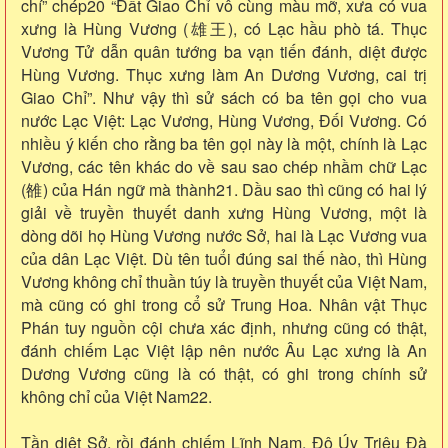
chí” chép20 “Đất Giao Chỉ vô cùng màu mỡ, xưa có vua
xưng là Hùng Vương (雄王), có Lạc hầu phò tá. Thục
Vương Tử dẫn quân tướng ba vạn tiến đánh, diệt được
Hùng Vương. Thục xưng làm An Dương Vương, cai trị
Giao Chỉ”. Như vậy thì sử sách có ba tên gọi cho vua
nước Lạc Việt: Lạc Vương, Hùng Vương, Đối Vương. Có
nhiều ý kiến cho rằng ba tên gọi này là một, chính là Lạc
Vương, các tên khác do về sau sao chép nhầm chữ Lạc
(雒) của Hán ngữ mà thành21. Dầu sao thì cũng có hai lý
giải về truyền thuyết danh xưng Hùng Vương, một là
dòng dõi họ Hùng Vương nước Sở, hai là Lạc Vương vua
của dân Lạc Việt. Dù tên tuổi đúng sai thế nào, thì Hùng
Vương không chỉ thuần túy là truyền thuyết của Việt Nam,
mà cũng có ghi trong cổ sử Trung Hoa. Nhân vật Thục
Phán tuy nguồn cội chưa xác định, nhưng cũng có thật,
đánh chiếm Lạc Việt lập nên nước Âu Lạc xưng là An
Dương Vương cũng là có thật, có ghi trong chính sử
không chỉ của Việt Nam22.
Tần diệt Sở, rồi đánh chiếm Lĩnh Nam, Đô Úy Triệu Đà