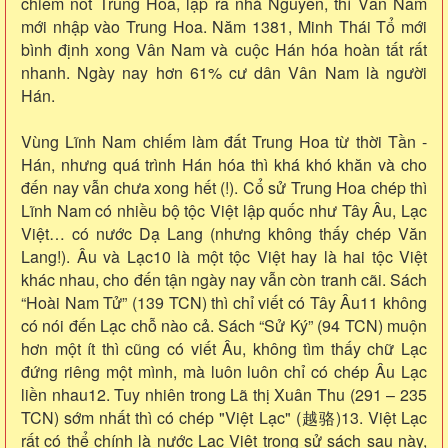
chiếm nốt Trung Hoa, lập ra nhà Nguyên, thì Vân Nam
mới nhập vào Trung Hoa. Năm 1381, Minh Thái Tổ mới
bình định xong Vân Nam và cuộc Hán hóa hoàn tất rất
nhanh. Ngày nay hơn 61% cư dân Vân Nam là người
Hán.
Vùng Lĩnh Nam chiếm làm đất Trung Hoa từ thời Tần -
Hán, nhưng quá trình Hán hóa thì khá khó khăn và cho
đến nay vẫn chưa xong hết (!). Cổ sử Trung Hoa chép thì
Lĩnh Nam có nhiều bộ tộc Việt lập quốc như Tây Âu, Lạc
Việt… có nước Dạ Lang (nhưng không thấy chép Văn
Lang!). Âu và Lạc10 là một tộc Việt hay là hai tộc Việt
khác nhau, cho đến tận ngày nay vẫn còn tranh cãi. Sách
“Hoài Nam Tử” (139 TCN) thì chỉ viết có Tây Âu11 không
có nói đến Lạc chỗ nào cả. Sách “Sử Ký” (94 TCN) muộn
hơn một ít thì cũng có viết Âu, không tìm thấy chữ Lạc
đứng riêng một mình, mà luôn luôn chỉ có chép Âu Lạc
liền nhau12. Tuy nhiên trong Lã thị Xuân Thu (291 – 235
TCN) sớm nhất thì có chép "Việt Lạc" (越骆)13. Việt Lạc
rất có thể chính là nước Lạc Việt trong sử sách sau này,