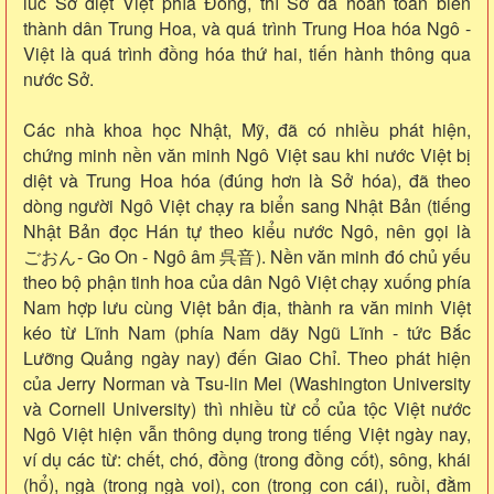
lúc Sở diệt Việt phía Đông, thì Sở đã hoàn toàn biến
thành dân Trung Hoa, và quá trình Trung Hoa hóa Ngô -
Việt là quá trình đồng hóa thứ hai, tiến hành thông qua
nước Sở.
Các nhà khoa học Nhật, Mỹ, đã có nhiều phát hiện,
chứng minh nền văn minh Ngô Việt sau khi nước Việt bị
diệt và Trung Hoa hóa (đúng hơn là Sở hóa), đã theo
dòng người Ngô Việt chạy ra biển sang Nhật Bản (tiếng
Nhật Bản đọc Hán tự theo kiểu nước Ngô, nên gọi là
ごおん- Go On - Ngô âm 呉音). Nền văn minh đó chủ yếu
theo bộ phận tinh hoa của dân Ngô Việt chạy xuống phía
Nam hợp lưu cùng Việt bản địa, thành ra văn minh Việt
kéo từ Lĩnh Nam (phía Nam dãy Ngũ Lĩnh - tức Bắc
Lưỡng Quảng ngày nay) đến Giao Chỉ. Theo phát hiện
của Jerry Norman và Tsu-lin Mei (Washington University
và Cornell University) thì nhiều từ cổ của tộc Việt nước
Ngô Việt hiện vẫn thông dụng trong tiếng Việt ngày nay,
ví dụ các từ: chết, chó, đồng (trong đồng cốt), sông, khái
(hổ), ngà (trong ngà voi), con (trong con cái), ruồi, đằm