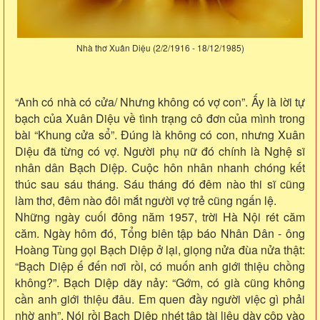
Nhà thơ Xuân Diệu (2/2/1916 - 18/12/1985)
“Anh có nhà có cửa/ Nhưng không có vợ con”. Ấy là lời tự
bạch của Xuân Diệu về tình trạng cô đơn của mình trong
bài “Khung cửa sổ”. Đúng là không có con, nhưng Xuân
Diệu đã từng có vợ. Người phụ nữ đó chính là Nghệ sĩ
nhân dân Bạch Diệp. Cuộc hôn nhân nhanh chóng kết
thúc sau sáu tháng. Sáu tháng đó đêm nào thi sĩ cũng
làm thơ, đêm nào đôi mắt người vợ trẻ cũng ngấn lệ.
Những ngày cuối đông năm 1957, trời Hà Nội rét căm
căm. Ngày hôm đó, Tổng biên tập báo Nhân Dân - ông
Hoàng Tùng gọi Bạch Diệp ở lại, giọng nửa đùa nửa thật:
“Bạch Diệp ế đến nơi rồi, có muốn anh giới thiệu chồng
không?”. Bạch Diệp dãy nảy: “Gớm, có già cũng không
cần anh giới thiệu đâu. Em quen đầy người việc gì phải
nhờ anh”. Nói rồi Bạch Diệp nhét tập tài liệu dày cộp vào