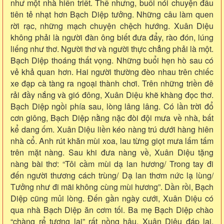
như một nhà hiền triết. Thế nhưng, buổi nói chuyện đầu
tiên tẻ nhạt hơn Bạch Diệp tưởng. Những câu làm quen
rời rạc, những mạch chuyện chệch hướng. Xuân Diệu
không phải là người đàn ông biết đưa đẩy, rào đón, lúng
liếng như thơ. Người thơ và người thực chẳng phải là một.
Bạch Diệp thoáng thất vọng. Những buổi hẹn hò sau có
vẻ khả quan hơn. Hai người thường đèo nhau trên chiếc
xe đạp cà tàng ra ngoại thành chơi. Trên những triền đê
rải đầy nắng và gió đông, Xuân Diệu khẽ khàng đọc thơ.
Bạch Diệp ngồi phía sau, lòng lâng lâng. Có lần trời đổ
cơn giông, Bạch Diệp nằng nặc đòi đội mưa về nhà, bất
kể dang ốm. Xuân Diệu liền kéo nàng trú dưới hàng hiên
nhà cổ. Anh rút khăn mùi xoa, lau từng giọt mưa lấm tấm
trên mặt nàng. Sau khi đưa nàng về, Xuân Diệu tặng
nàng bài thơ: “Tôi cầm mùi dạ lan hương/ Trong tay đi
đến người thương cách trùng/ Dạ lan thơm nức lạ lùng/
Tưởng như đi mãi không cùng mùi hương”. Dần rồi, Bạch
Diệp cũng mủi lòng. Đến gần ngày cưới, Xuân Diệu có
qua nhà Bạch Diệp ăn cơm tối. Ba mẹ Bạch Diệp chào
“chàng rể tương lai” rất nồng hậu. Xuân Diệu đáp lại,