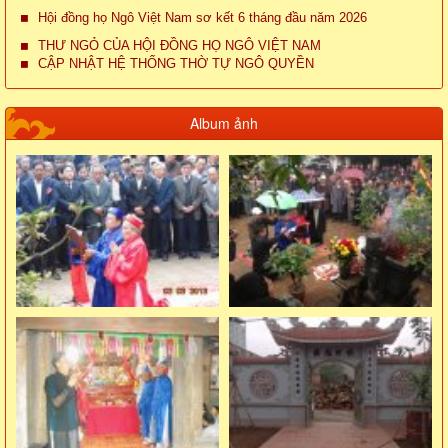
Hội đồng họ Ngô Việt Nam sơ kết 6 tháng đầu năm 2026
THƯ NGỎ CỦA HỘI ĐỒNG HỌ NGÔ VIỆT NAM
CẬP NHẬT HỆ THỐNG THỜ TỰ NGÔ QUYỀN
Album ảnh