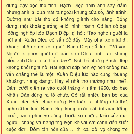
đứng dậy đọc thơ tình. Bạch Diệp nhìn anh say đắm,
nhưng anh lại đưa mắt ra ngoài khung cửa sổ, lảnh tránh.
Dường như bài thơ đó không giành cho nàng. Bỗng
dưng, một khoảng trống le lói hình thành. Có lần cô bạn
đồng nghiệp kéo Bạch Diệp lại hỏi: “Tao nghe người ta
nói anh Xuân Diệu có vấn đề đấy! Mày phải xem lại đi,
không nhỡ dở đời con gái”. Bạch Diệp gắt lên: “Vớ vẩn!
Người ta ghen ghét nói xấu anh Diệu thôi. Tao không
hiểu anh Diệu thì ai hiểu đây?”. Nói thế nhưng Bạch Diệp
không khỏi nghi hồ. Hai người sắp nên vợ nên chồng mà
vẫn chẳng thể là một. Xuân Diệu lúc nào cũng “buâng
khuâng”, “lãng đãng”. Hay vì nhà thơ thường như thế?.
Đám cưới diễn ra vào cuối tháng 4 năm 1958, do báo
Nhân Dân đúng ra tổ chức. Có rất nhiều bạn bè của
Xuân Diệu đến chúc mừng. Họ toàn là những nhà thơ,
nghệ sĩ tên tuổi. Bạch Diệp trong bộ áo dài đội voan trắng
muốt, hạnh phúc vô cùng. Trước sự chứng kiến của mọi
người, chàng và nàng “nguyện kề vai sát cánh đến suốt
cuộc đời”. Đêm tân hôn của … thi ca, đôi vợ chồng trẻ