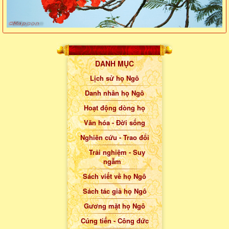
DANH MỤC
Lịch sử họ Ngô
Danh nhân họ Ngô
Hoạt động dòng họ
Văn hóa - Đời sống
Nghiên cứu - Trao đổi
Trải nghiệm - Suy
ngẫm
Sách viết về họ Ngô
Sách tác giả họ Ngô
Gương mặt họ Ngô
Cúng tiến - Công đức