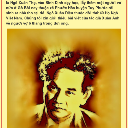
là Ngô Xuân Thọ, vào Bình Định dạy học, lấy thêm một người vợ
nữa ở Gò Bồi nay thuộc xã Phước Hòa huyện Tuy Phước rồi
sinh ra nhà thơ tại đó. Ngô Xuân Diệu thuộc đời thứ 40 Họ Ngô
Việt Nam. Chúng tôi xin giới thiệu bài viết của tác giả Xuân Anh
về người vợ 6 tháng trong đời ông.