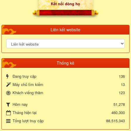
Kết nối dòng họ
Liên kết website
Thống kê
Đang truy cập
136
Máy chủ tìm kiếm
13
Khách viếng thăm
123
51,278
Hôm nay
Tháng hiện tại
460,300
Tổng lượt truy cập
88,515,343