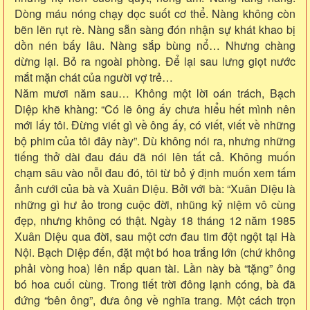
Dòng máu nóng chạy dọc suốt cơ thể. Nàng không còn
bẽn lẽn rụt rè. Nàng sẵn sàng đón nhận sự khát khao bị
dồn nén bấy lâu. Nàng sắp bùng nổ… Nhưng chàng
dừng lại. Bỏ ra ngoài phòng. Để lại sau lưng giọt nước
mắt mặn chát của người vợ trẻ…
Năm mươi năm sau… Không một lời oán trách, Bạch
Diệp khẽ khàng: “Có lẽ ông ấy chưa hiểu hết mình nên
mới lấy tôi. Đừng viết gì về ông ấy, có viết, viết về những
bộ phim của tôi đây này”. Dù không nói ra, nhưng những
tiếng thở dài đau đáu đã nói lên tất cả. Không muốn
chạm sâu vào nỗi đau đó, tôi từ bỏ ý định muốn xem tấm
ảnh cưới của bà và Xuân Diệu. Bởi với bà: “Xuân Diệu là
những gì hư ảo trong cuộc đời, nhũng kỷ niệm vô cùng
đẹp, nhưng không có thật. Ngày 18 tháng 12 năm 1985
Xuân Diệu qua đời, sau một cơn đau tim đột ngột tại Hà
Nội. Bạch Diệp đến, đặt một bó hoa trắng lớn (chứ không
phải vòng hoa) lên nắp quan tài. Lần này bà “tặng” ông
bó hoa cuối cùng. Trong tiết trời đông lạnh cóng, bà đã
đứng “bên ông”, đưa ông về nghĩa trang. Một cách trọn