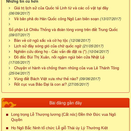
Những tin cũ hơn
Giá trị lịch sử của Quốc tế Linh từ và các cổ vật tại đây
(06/09/2017)
Về bản phả do Hán Quốc công Ngô Lan biên soạn
(13/07/2017)
Số phận Lê Chiêu Thống và đoàn tòng vong trên đất Trung Quốc
(09/07/2017)
Bàn về cờ ngũ sắc và cờ họ tộc
(12/08/2017)
Lịch sử đầy sóng gió của chữ quốc ngữ
(21/05/2017)
Nghiên cứu dòng họ - Các vấn đề đặt ra (*)
(10/04/2017)
Đô đốc Bùi Thị Xuân, nỗi ngậm ngùi bên cửa Nhật Lệ
(17/05/2017)
Chuyện vi hành và chống tham nhũng của vua Lê Thánh Tông
(25/04/2017)
Vùng đất Bách Việt xưa như thế nào?
(09/06/2017)
Rốt cục vua Bảo Đại là con ai?
(27/05/2017)
Bài đăng gần đây
Long trọng Lễ Thượng lương (Cất nóc) Đền thờ Đức vua Ngô
Quyền
Họ Ngô Bắc Ninh tổ chức Lễ giỗ Thái úy Lý Thường Kiệt