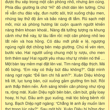
được thu xếp trong một căn phòng nhỏ, nhưng ấm cúng.
Phía đầu giường là chữ “Hỉ” đỏ chót dán lên tường. Chú
rể vẫn chu đáo vậy, đun nước sôi, trút xuống chậu men,
nhúng tay thử độ ấm và bảo nàng đi tắm. Rũ sạch mệt
mỏi, mùi xà phòng hương lài cuộn quanh người khiến
nàng thêm khoan khoái.. Nàng đã tưởng tượng ra khung
cảnh như thế này, từ lâu lắm rồi: một căn phòng nhỏ leo
lắt nến và hoa hồng. Cô dâu mới phải e lệ, ngượng
ngùng ngồi đợi chồng bên mép giường. Chú rể vén rèm,
bước vào. Hai người uống chung một ly rượu, cho men
tình thêm say! Hai người yêu nhau như tự nhiên nó thế …
Một bàn tay mềm mại đặt lên vai. Tim nàng đập thịch. Má
đỏ bừng. “Em này có thấy bút đâu không?”. Giật mình
nàng ngơ ngác “Để làm chi hả anh?”. Xuân Diệu không
trả lời, lục tung bàn, cúi xuống gầm giường tìm bút. Rồi
anh thắp thêm nến. Ánh sáng khiến căn phòng như rộng
ra, rộng mãi. Xuân Diệu ngồi bên bàn, cầm bút, giấy loay
hoay, hì hụi. Đầu anh gục xuống, mái tóc bồng bềnh rối
tung. Bạch Diệp ngỡ ngàng: “Chẳng lẽ anh ấy muốn làm
thơ trong lúc này?”. Sau một hồi, Xuân Diệu hí hửng đọc