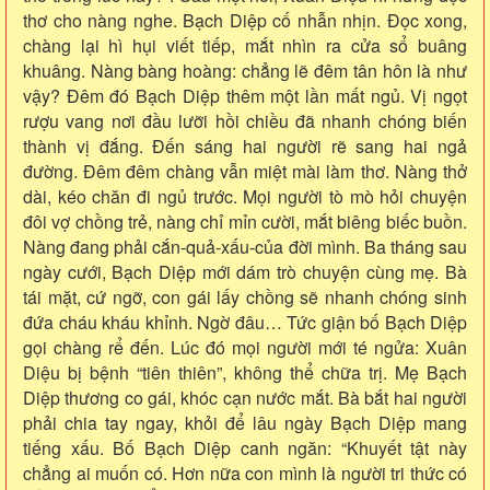
thơ cho nàng nghe. Bạch Diệp cố nhẫn nhịn. Đọc xong,
chàng lại hì hụi viết tiếp, mắt nhìn ra cửa sổ buâng
khuâng. Nàng bàng hoàng: chẳng lẽ đêm tân hôn là như
vậy? Đêm đó Bạch Diệp thêm một lần mất ngủ. Vị ngọt
rượu vang nơi đầu lưỡi hồi chiều đã nhanh chóng biến
thành vị đắng. Đến sáng hai người rẽ sang hai ngả
đường. Đêm đêm chàng vẫn miệt mài làm thơ. Nàng thở
dài, kéo chăn đi ngủ trước. Mọi người tò mò hỏi chuyện
đôi vợ chồng trẻ, nàng chỉ mỉn cười, mắt biêng biếc buồn.
Nàng đang phải cắn-quả-xấu-của đời mình. Ba tháng sau
ngày cưới, Bạch Diệp mới dám trò chuyện cùng mẹ. Bà
tái mặt, cứ ngỡ, con gái lấy chồng sẽ nhanh chóng sinh
đứa cháu kháu khỉnh. Ngờ đâu… Tức giận bố Bạch Diệp
gọi chàng rể đến. Lúc đó mọi người mới té ngửa: Xuân
Diệu bị bệnh “tiên thiên”, không thể chữa trị. Mẹ Bạch
Diệp thương co gái, khóc cạn nước mắt. Bà bắt hai người
phải chia tay ngay, khỏi để lâu ngày Bạch Diệp mang
tiếng xấu. Bố Bạch Diệp canh ngăn: “Khuyết tật này
chẳng ai muốn có. Hơn nữa con mình là người tri thức có