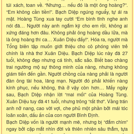
túi xách, toan về. “Nhưng… nếu đó là một ông hoàng?”.
“Em không cần tiền!”. Bạch Diệp ngúng nguẩy, tự ái ra
mặt. Hoàng Tùng xua tay cười “Em bình tĩnh nghe anh
nói đã… Người này anh ngắm kỹ cho em rồi, không ai
xứng đáng hơn đâu. Không phải ông hoàng dầu lửa, mà
là ông hoàng thi ca… Xuân Diệu đấy!”. Hóa ra, người mà
Tổng biên tập muốn giới thiệu cho cô phóng viên trẻ
chính là nhà thơ Xuân Diệu. Bạch Diệp lúc này đã 27
tuổi, không đẹp nhưng cá tính, sắc sảo. Biết bao chàng
trai ngưỡng mộ sự thông minh của nàng, nhưng không
giám tiến đến gần. Người chồng của nàng phải là người
đàn ông tài hoa, lãng mạn. Người đó phải khiến nàng
kính phục, nếu không, thà ở vậy còn hơn… Mấy ngày
sau, Bạch Diệp nhận lời “mai mối” của Hoàng Tùng.
Xuân Diệu tuy đã 41 tuổi, nhưng trông “rất thơ”. Vầng trán
anh nở nang, cao vời vợi, che phủ một phần bởi mái tóc
loăn xoăn, dấu ấn của con người Bình Định.
Bạch Diệp vốn là người mạnh mẽ, nhưng bị “đắm chìm”
ngay bởi cặp mắt nhìn đời và thiên nhiên sâu thẳm, tựa