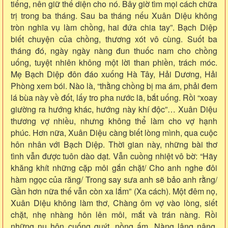
tiếng, nên giữ thể diện cho nó. Bây giờ tìm mọi cách chữa
trị trong ba tháng. Sau ba tháng nếu Xuân Diệu không
tròn nghĩa vụ làm chồng, hai đứa chia tay”. Bạch Diệp
biết chuyện của chồng, thương xót vô cùng. Suốt ba
tháng đó, ngày ngày nàng đun thuốc nam cho chồng
uống, tuyệt nhiên không một lời than phiền, trách móc.
Mẹ Bạch Diệp đôn đáo xuống Hà Tây, Hải Dương, Hải
Phòng xem bói. Nào là, “thằng chồng bị ma ám, phải đem
lá bùa này về đốt, lấy tro pha nước lã, bắt uống. Rồi “xoay
giường ra hướng khác, hướng này khí độc”… Xuân Diệu
thương vợ nhiều, nhưng không thể làm cho vợ hạnh
phúc. Hơn nữa, Xuân Diệu càng biết lòng mình, qua cuộc
hôn nhân với Bạch Diệp. Thời gian này, những bài thơ
tình vẫn được tuôn dào dạt. Vẫn cuồng nhiệt vô bờ: “Hãy
khăng khít những cặp môi gắn chặt/ Cho anh nghe đôi
hàm ngọc của răng/ Trong say sưa anh sẽ bảo anh rằng/
Gần hơn nữa thế vẫn còn xa lắm” (Xa cách). Một đêm nọ,
Xuân Diệu không làm thơ, Chàng ôm vợ vào lòng, siết
chặt, nhẹ nhàng hôn lên môi, mắt và trán nàng. Rồi
những nụ hôn cuống quýt, nồng ấm. Nàng lâng nâng.