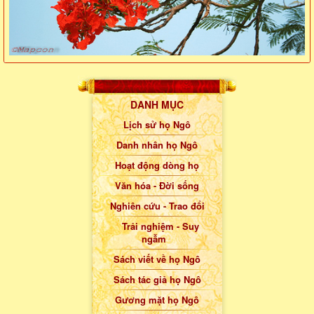
DANH MỤC
Lịch sử họ Ngô
Danh nhân họ Ngô
Hoạt động dòng họ
Văn hóa - Đời sống
Nghiên cứu - Trao đổi
Trải nghiệm - Suy
ngẫm
Sách viết về họ Ngô
Sách tác giả họ Ngô
Gương mặt họ Ngô