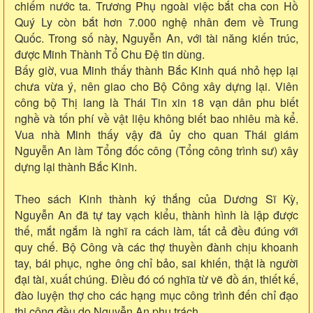
chiếm nước ta. Trương Phụ ngoài việc bắt cha con Hồ
Quý Ly còn bắt hơn 7.000 nghệ nhân đem về Trung
Quốc. Trong số này, Nguyễn An, với tài năng kiến trúc,
được Minh Thành Tổ Chu Đệ tin dùng.
Bấy giờ, vua Minh thấy thành Bắc Kinh quá nhỏ hẹp lại
chưa vừa ý, nên giao cho Bộ Công xây dựng lại. Viên
công bộ Thị lang là Thái Tin xin 18 vạn dân phu biết
nghề và tốn phí về vật liệu không biết bao nhiêu mà kể.
Vua nhà Minh thấy vậy đã ủy cho quan Thái giám
Nguyễn An làm Tổng đốc công (Tổng công trình sư) xây
dựng lại thành Bắc Kinh.
Theo sách Kinh thành ký thắng của Dương Sĩ Kỳ,
Nguyễn An đã tự tay vạch kiểu, thành hình là lập được
thế, mắt ngắm là nghĩ ra cách làm, tất cả đều đúng với
quy chế. Bộ Công và các thợ thuyền đành chịu khoanh
tay, bái phục, nghe ông chỉ bảo, sai khiến, thật là người
đại tài, xuất chúng. Điều đó có nghĩa từ vẽ đồ án, thiết kế,
đào luyện thợ cho các hạng mục công trình đến chỉ đạo
thi công đều do Nguyễn An phụ trách.