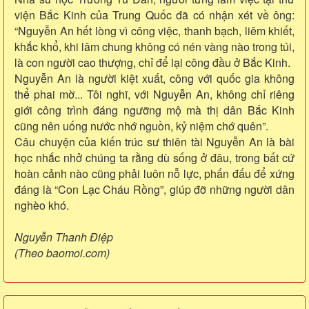
viện Bắc Kinh của Trung Quốc đã có nhận xét về ông:
“Nguyễn An hết lòng vì công việc, thanh bạch, liêm khiết,
khắc khổ, khi lâm chung không có nén vàng nào trong túi,
là con người cao thượng, chỉ để lại công đầu ở Bắc Kinh.
Nguyễn An là người kiệt xuất, công với quốc gia không
thể phai mờ... Tôi nghĩ, với Nguyễn An, không chỉ riêng
giới công trình đáng ngưỡng mộ mà thị dân Bắc Kinh
cũng nên uống nước nhớ nguồn, kỷ niệm chớ quên”.
Câu chuyện của kiến trúc sư thiên tài Nguyễn An là bài
học nhắc nhở chúng ta rằng dù sống ở đâu, trong bất cứ
hoàn cảnh nào cũng phải luôn nỗ lực, phấn đấu để xứng
đáng là “Con Lạc Cháu Rồng”, giúp đỡ những người dân
nghèo khó.
Nguyễn Thanh Điệp
(Theo baomoi.com)