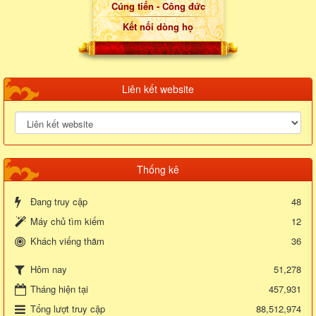
Cúng tiến - Công đức
Kết nối dòng họ
Liên kết website
Thống kê
Đang truy cập
48
Máy chủ tìm kiếm
12
Khách viếng thăm
36
51,278
Hôm nay
Tháng hiện tại
457,931
Tổng lượt truy cập
88,512,974