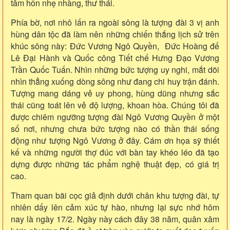
tâm hồn nhẹ nhàng, thư thái.
Phía bờ, nơi nhô lấn ra ngoài sông là tượng đài 3 vị anh
hùng dân tộc đã làm nên những chiến thắng lịch sử trên
khúc sông này: Đức Vương Ngô Quyền, Đức Hoàng đế
Lê Đại Hành và Quốc công Tiết chế Hưng Đạo Vương
Trần Quốc Tuấn. Nhìn những bức tượng uy nghi, mắt dõi
nhìn thẳng xuống dòng sông như đang chi huy trận đánh.
Tượng mang dáng vẻ uy phong, hùng dũng nhưng sắc
thái cũng toát lên vẻ độ lượng, khoan hòa. Chúng tôi đã
được chiêm ngưỡng tượng đài Ngô Vương Quyền ở một
số nơi, nhưng chưa bức tượng nào có thần thái sống
động như tượng Ngô Vương ở đây. Cám ơn họa sỹ thiết
kế và những người thợ đúc với bàn tay khéo léo đã tạo
dựng được những tác phẩm nghệ thuật đẹp, có giá trị
cao.
Tham quan bãi cọc giả định dưới chân khu tượng đài, tự
nhiên dấy lên cảm xúc tự hào, nhưng lại sực nhớ hôm
nay là ngày 17/2. Ngày này cách đây 38 năm, quân xâm