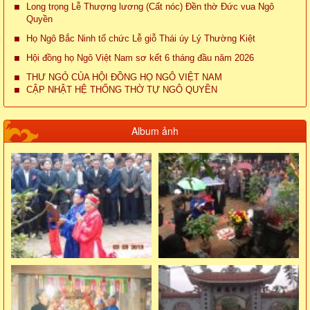
Long trọng Lễ Thượng lương (Cất nóc) Đền thờ Đức vua Ngô
Quyền
Họ Ngô Bắc Ninh tổ chức Lễ giỗ Thái úy Lý Thường Kiệt
Hội đồng họ Ngô Việt Nam sơ kết 6 tháng đầu năm 2026
THƯ NGỎ CỦA HỘI ĐỒNG HỌ NGÔ VIỆT NAM
CẬP NHẬT HỆ THỐNG THỜ TỰ NGÔ QUYỀN
Album ảnh