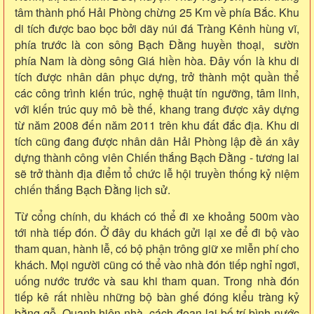
tâm thành phố Hải Phòng chừng 25 Km về phía Bắc. Khu
di tích được bao bọc bởi dãy núi đá Tràng Kênh hùng vĩ,
phía trước là con sông Bạch Đằng huyền thoại, sườn
phía Nam là dòng sông Giá hiền hòa. Đây vốn là khu di
tích được nhân dân phục dựng, trở thành một quần thể
các công trình kiến trúc, nghệ thuật tín ngưỡng, tâm linh,
với kiến trúc quy mô bề thế, khang trang được xây dựng
từ năm 2008 đến năm 2011 trên khu đất đắc địa. Khu di
tích cũng đang được nhân dân Hải Phòng lập đề án xây
dựng thành công viên Chiến thắng Bạch Đằng - tương lai
sẽ trở thành địa điểm tổ chức lễ hội truyền thống kỷ niệm
chiến thắng Bạch Đằng lịch sử.
Từ cổng chính, du khách có thể đi xe khoảng 500m vào
tới nhà tiếp đón. Ở đây du khách gửi lại xe để đi bộ vào
tham quan, hành lễ, có bộ phận trông giữ xe miễn phí cho
khách. Mọi người cũng có thể vào nhà đón tiếp nghỉ ngơi,
uống nước trước và sau khi tham quan. Trong nhà đón
tiếp kê rất nhiều những bộ bàn ghế đóng kiểu tràng kỷ
bằng gỗ. Quanh hiên nhà, cách đoạn lại bố trí bình nước