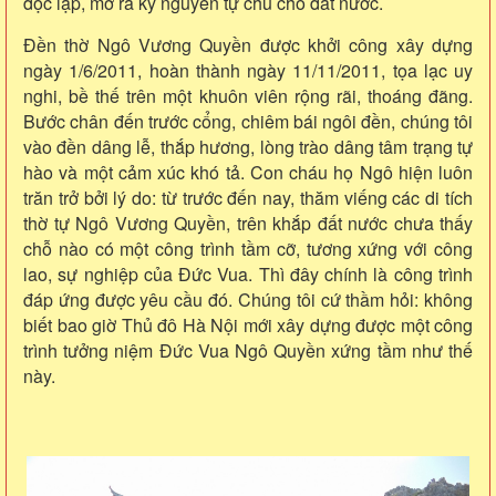
độc lập, mở ra kỷ nguyên tự chủ cho đất nước.
Đền thờ Ngô Vương Quyền được khởi công xây dựng
ngày 1/6/2011, hoàn thành ngày 11/11/2011, tọa lạc uy
nghi, bề thế trên một khuôn viên rộng rãi, thoáng đãng.
Bước chân đến trước cổng, chiêm bái ngôi đền, chúng tôi
vào đền dâng lễ, thắp hương, lòng trào dâng tâm trạng tự
hào và một cảm xúc khó tả. Con cháu họ Ngô hiện luôn
trăn trở bởi lý do: từ trước đến nay, thăm viếng các di tích
thờ tự Ngô Vương Quyền, trên khắp đất nước chưa thấy
chỗ nào có một công trình tầm cỡ, tương xứng với công
lao, sự nghiệp của Đức Vua. Thì đây chính là công trình
đáp ứng được yêu cầu đó. Chúng tôi cứ thầm hỏi: không
biết bao giờ Thủ đô Hà Nội mới xây dựng được một công
trình tưởng niệm Đức Vua Ngô Quyền xứng tầm như thế
này.