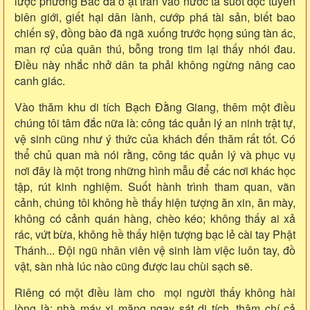
lược phương Bắc đã ồ ạt tràn vào nước ta suốt dọc tuyến
biên giới, giết hại dân lành, cướp phá tài sản, biết bao
chiến sỹ, đồng bào đã ngã xuống trước họng súng tàn ác,
man rợ của quân thú, bỗng trong tim lại thấy nhói đau.
Điều này nhắc nhở dân ta phải không ngừng nâng cao
canh giác.
Vào thăm khu di tích Bạch Đằng Giang, thêm một điều
chúng tôi tâm đắc nữa là: công tác quản lý an ninh trật tự,
vệ sinh cũng như ý thức của khách đến thăm rất tốt. Có
thể chủ quan mà nói rằng, công tác quản lý và phục vụ
nơi đây là một trong những hình mẫu để các nơi khác học
tập, rút kinh nghiệm. Suốt hành trình tham quan, vãn
cảnh, chúng tôi không hề thấy hiện tượng ăn xin, ăn mày,
không có cảnh quán hàng, chèo kéo; không thấy ai xả
rác, vứt bừa, không hề thấy hiện tượng bạc lẻ cài tay Phật
Thánh... Đội ngũ nhân viên vệ sinh làm việc luôn tay, đồ
vật, sàn nhà lúc nào cũng được lau chùi sạch sẽ.
Riêng có một điều làm cho mọi người thấy không hài
lòng là: nhà máy xi măng ngay sát di tích, thậm chí cả