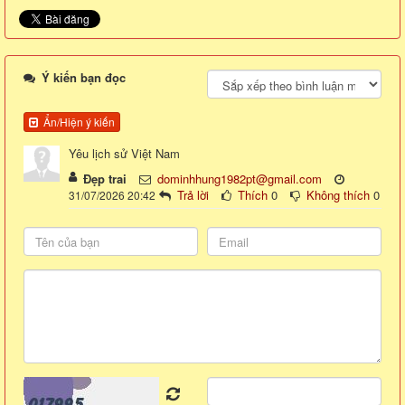
Ý kiến bạn đọc
Ẩn/Hiện ý kiến
Yêu lịch sử Việt Nam
Đẹp trai
dominhhung1982pt@gmail.com
Trả lời
Thích
0
Không thích
0
31/07/2026 20:42