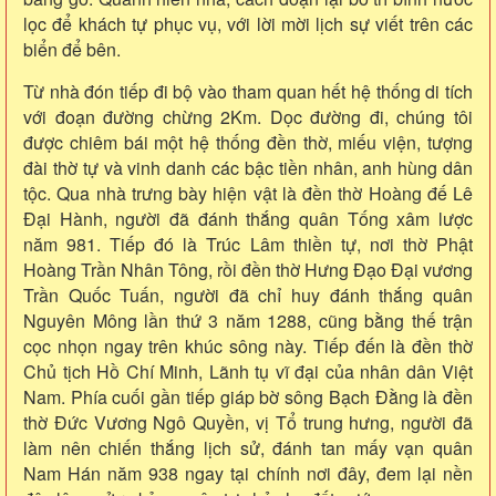
lọc để khách tự phục vụ, với lời mời lịch sự viết trên các
biển để bên.
Từ nhà đón tiếp đi bộ vào tham quan hết hệ thống di tích
với đoạn đường chừng 2Km. Dọc đường đi, chúng tôi
được chiêm bái một hệ thống đền thờ, miếu viện, tượng
đài thờ tự và vinh danh các bậc tiền nhân, anh hùng dân
tộc. Qua nhà trưng bày hiện vật là đền thờ Hoàng đế Lê
Đại Hành, người đã đánh thắng quân Tống xâm lược
năm 981. Tiếp đó là Trúc Lâm thiền tự, nơi thờ Phật
Hoàng Trần Nhân Tông, rồi đền thờ Hưng Đạo Đại vương
Trần Quốc Tuấn, người đã chỉ huy đánh thắng quân
Nguyên Mông lần thứ 3 năm 1288, cũng bằng thế trận
cọc nhọn ngay trên khúc sông này. Tiếp đến là đền thờ
Chủ tịch Hồ Chí Minh, Lãnh tụ vĩ đại của nhân dân Việt
Nam. Phía cuối gần tiếp giáp bờ sông Bạch Đằng là đền
thờ Đức Vương Ngô Quyền, vị Tổ trung hưng, người đã
làm nên chiến thắng lịch sử, đánh tan mấy vạn quân
Nam Hán năm 938 ngay tại chính nơi đây, đem lại nền