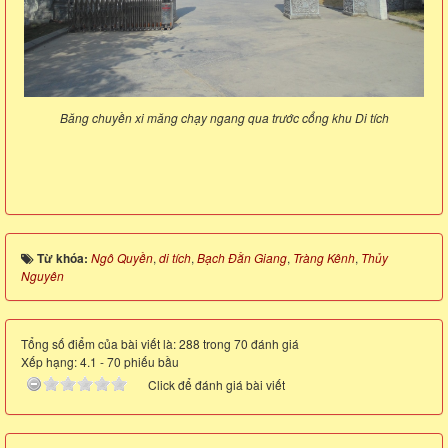
Băng chuyền xi măng chạy ngang qua trước cổng khu Di tích
Từ khóa:
Ngô Quyền
,
di tích
,
Bạch Đằn Giang
,
Tràng Kênh
,
Thủy
Nguyên
Tổng số điểm của bài viết là: 288 trong 70 đánh giá
Xếp hạng:
4.1
-
70
phiếu bầu
Click để đánh giá bài viết