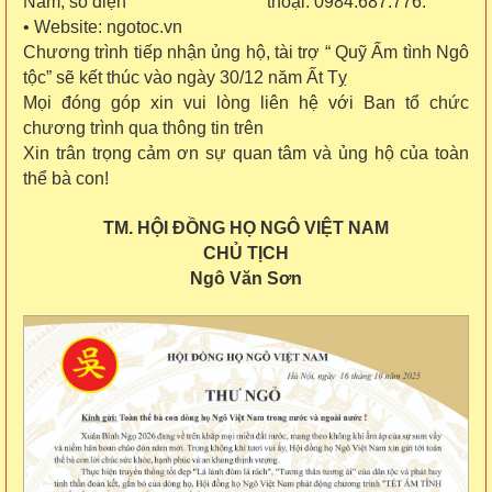
Nam, số điện thoại: 0984.687.776.
• Website: ngotoc.vn
Chương trình tiếp nhận ủng hộ, tài trợ “ Quỹ Ấm tình Ngô
tộc” sẽ kết thúc vào ngày 30/12 năm Ất Tỵ
Mọi đóng góp xin vui lòng liên hệ với Ban tổ chức
chương trình qua thông tin trên
Xin trân trọng cảm ơn sự quan tâm và ủng hộ của toàn
thể bà con!
TM. HỘI ĐỒNG HỌ NGÔ VIỆT NAM
CHỦ TỊCH
Ngô Văn Sơn