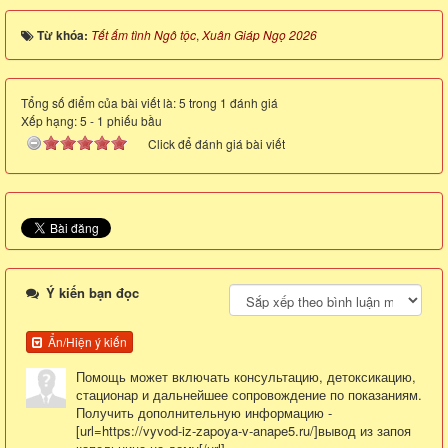
Từ khóa:
Tết ấm tình Ngô tộc
,
Xuân Giáp Ngọ 2026
Tổng số điểm của bài viết là: 5 trong 1 đánh giá
Xếp hạng:
5
-
1
phiếu bầu
Click để đánh giá bài viết
Ý kiến bạn đọc
Ẩn/Hiện ý kiến
Помощь может включать консультацию, детоксикацию,
стационар и дальнейшее сопровождение по показаниям.
Получить дополнительную информацию -
[url=https://vyvod-iz-zapoya-v-anape5.ru/]вывод из запоя