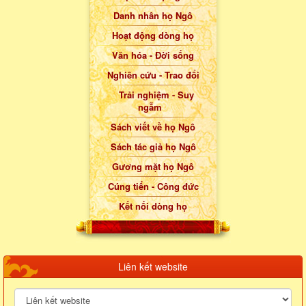
Danh nhân họ Ngô
Hoạt động dòng họ
Văn hóa - Đời sống
Nghiên cứu - Trao đổi
Trải nghiệm - Suy
ngẫm
Sách viết về họ Ngô
Sách tác giả họ Ngô
Gương mặt họ Ngô
Cúng tiến - Công đức
Kết nối dòng họ
Liên kết website