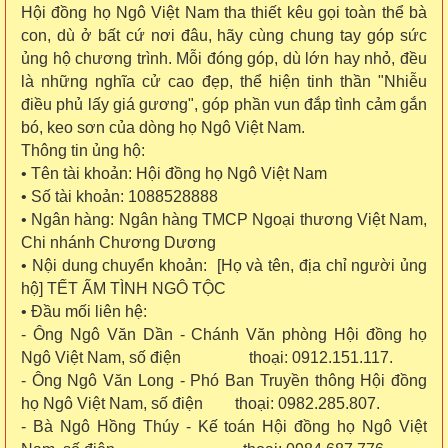
Hội đồng họ Ngô Việt Nam tha thiết kêu gọi toàn thể bà
con, dù ở bất cứ nơi đâu, hãy cùng chung tay góp sức
ủng hộ chương trình. Mỗi đóng góp, dù lớn hay nhỏ, đều
là những nghĩa cử cao đẹp, thể hiện tinh thần "Nhiễu
điều phủ lấy giá gương", góp phần vun đắp tình cảm gắn
bó, keo sơn của dòng họ Ngô Việt Nam.
Thông tin ủng hộ:
• Tên tài khoản: Hội đồng họ Ngô Việt Nam
• Số tài khoản: 1088528888
• Ngân hàng: Ngân hàng TMCP Ngoại thương Việt Nam,
Chi nhánh Chương Dương
• Nội dung chuyển khoản: [Họ và tên, địa chỉ người ủng
hộ] TẾT ẤM TÌNH NGÔ TỘC
• Đầu mối liên hệ:
- Ông Ngô Văn Dần - Chánh Văn phòng Hội đồng họ
Ngô Việt Nam, số điện thoại: 0912.151.117.
- Ông Ngô Văn Long - Phó Ban Truyền thông Hội đồng
họ Ngô Việt Nam, số điện thoại: 0982.285.807.
- Bà Ngô Hồng Thúy - Kế toán Hội đồng họ Ngô Việt