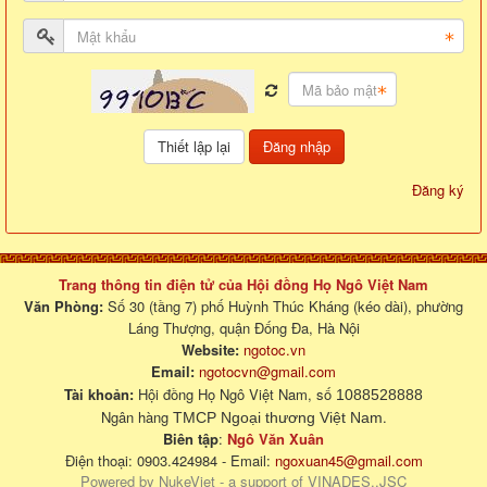
Đăng nhập
Đăng ký
Trang thông tin điện tử của Hội đồng Họ Ngô Việt Nam
Văn Phòng:
Số 30 (tầng 7) phố Huỳnh Thúc Kháng (kéo dài), phường
Láng Thượng, quận Đống Đa, Hà Nội
Website:
ngotoc.vn
Email:
ngotocvn@gmail.com
Tài khoản:
Hội đồng Họ Ngô Việt Nam, số
1088528888
Ngân hàng
.
TMCP Ngoại thương Việt Nam
Biên tập
:
Ngô Văn Xuân
Điện thoại: 0903.424984 - Email:
ngoxuan45@gmail.com
Powered by
NukeViet
- a support of
VINADES.,JSC