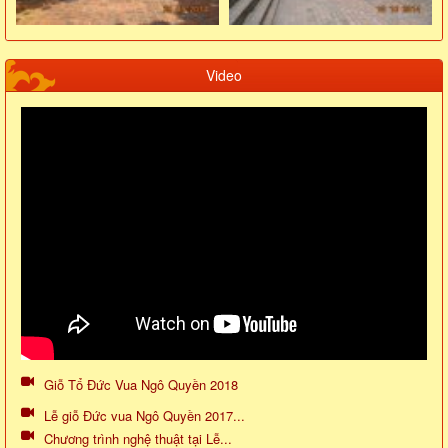
Video
Giỗ Tổ Đức Vua Ngô Quyền 2018
Lễ giỗ Đức vua Ngô Quyền 2017...
Chương trình nghệ thuật tại Lễ...