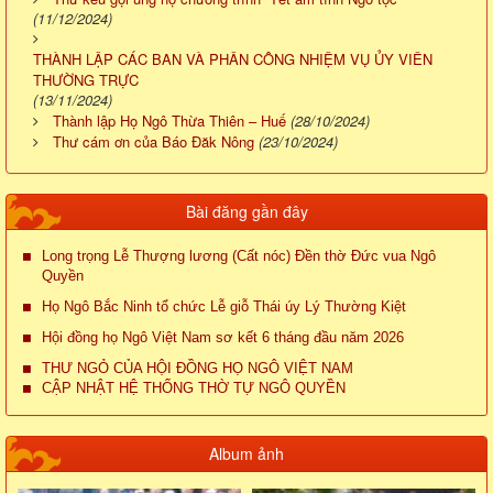
(11/12/2024)
THÀNH LẬP CÁC BAN VÀ PHÂN CÔNG NHIỆM VỤ ỦY VIÊN
THƯỜNG TRỰC
(13/11/2024)
Thành lập Họ Ngô Thừa Thiên – Huế
(28/10/2024)
Thư cám ơn của Báo Đăk Nông
(23/10/2024)
Bài đăng gần đây
Long trọng Lễ Thượng lương (Cất nóc) Đền thờ Đức vua Ngô
Quyền
Họ Ngô Bắc Ninh tổ chức Lễ giỗ Thái úy Lý Thường Kiệt
Hội đồng họ Ngô Việt Nam sơ kết 6 tháng đầu năm 2026
THƯ NGỎ CỦA HỘI ĐỒNG HỌ NGÔ VIỆT NAM
CẬP NHẬT HỆ THỐNG THỜ TỰ NGÔ QUYỀN
Album ảnh