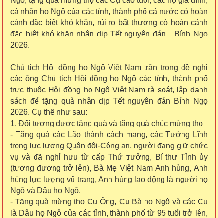
Ngô; tặng quà mừng thọ các Cụ cao tuổi, các hộ gia đình,
cá nhân họ Ngô của các tỉnh, thành phố cả nước có hoàn
cảnh đặc biệt khó khăn, rủi ro bất thường có hoàn cảnh
đặc biệt khó khăn nhân dịp Tết nguyên đán Bính Ngọ
2026.
Chủ tịch Hội đồng họ Ngô Việt Nam trân trọng đề nghị
các ông Chủ tịch Hội đồng họ Ngô các tỉnh, thành phố
trực thuộc Hội đồng họ Ngô Việt Nam rà soát, lập danh
sách để tặng quà nhân dịp Tết nguyên đán Bính Ngọ
2026. Cụ thể như sau:
1. Đối tượng được tặng quà và tặng quà chúc mừng thọ
- Tặng quà các Lão thành cách mạng, các Tướng Lĩnh
trong lực lượng Quân đội-Công an, người đang giữ chức
vụ và đã nghỉ hưu từ cấp Thứ trưởng, Bí thư Tỉnh ủy
(tương đương trở lên), Bà Mẹ Việt Nam Anh hùng, Anh
hùng lực lượng vũ trang, Anh hùng lao động là người họ
Ngô và Dâu họ Ngô.
- Tặng quà mừng thọ Cụ Ông, Cụ Bà họ Ngô và các Cụ
là Dâu họ Ngô của các tỉnh, thành phố từ 95 tuổi trở lên,