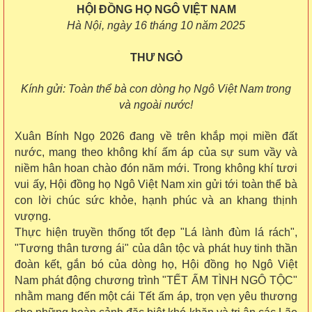
HỘI ĐỒNG HỌ NGÔ VIỆT NAM
Hà Nội, ngày 16 tháng 10 năm 2025
THƯ NGỎ
Kính gửi: Toàn thể bà con dòng họ Ngô Việt Nam trong
và ngoài nước!
Xuân Bính Ngọ 2026 đang về trên khắp mọi miền đất
nước, mang theo không khí ấm áp của sự sum vầy và
niềm hân hoan chào đón năm mới. Trong không khí tươi
vui ấy, Hội đồng họ Ngô Việt Nam xin gửi tới toàn thể bà
con lời chúc sức khỏe, hạnh phúc và an khang thịnh
vượng.
Thực hiện truyền thống tốt đẹp "Lá lành đùm lá rách",
"Tương thân tương ái" của dân tộc và phát huy tinh thần
đoàn kết, gắn bó của dòng họ, Hội đồng họ Ngô Việt
Nam phát động chương trình "TẾT ẤM TÌNH NGÔ TỘC"
nhằm mang đến một cái Tết ấm áp, trọn vẹn yêu thương