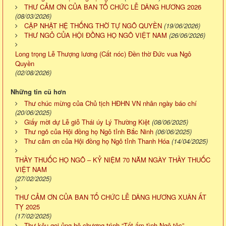
THƯ CẢM ƠN CỦA BAN TỔ CHỨC LỄ DÂNG HƯƠNG 2026
(08/03/2026)
CẬP NHẬT HỆ THỐNG THỜ TỰ NGÔ QUYỀN
(19/06/2026)
THƯ NGỎ CỦA HỘI ĐỒNG HỌ NGÔ VIỆT NAM
(26/06/2026)
Long trọng Lễ Thượng lương (Cất nóc) Đền thờ Đức vua Ngô
Quyền
(02/08/2026)
Những tin cũ hơn
Thư chúc mừng của Chủ tịch HĐHN VN nhân ngày báo chí
(20/06/2025)
Giấy mời dự Lễ giỗ Thái úy Lý Thường Kiệt
(08/06/2025)
Thư ngỏ của Hội đồng họ Ngô tỉnh Bắc Ninh
(06/06/2025)
Thư cảm ơn của Hội đồng họ Ngô tỉnh Thanh Hóa
(14/04/2025)
THẦY THUỐC HỌ NGÔ – KỶ NIỆM 70 NĂM NGÀY THẦY THUỐC
VIỆT NAM
(27/02/2025)
THƯ CẢM ƠN CỦA BAN TỔ CHỨC LỄ DÂNG HƯƠNG XUÂN ẤT
TỴ 2025
(17/02/2025)
Thư kêu gọi ủng hộ chương trình “Tết ấm tình Ngô tộc”