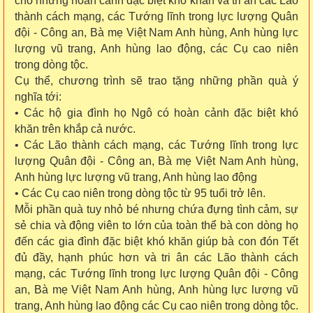
cho những hoàn cảnh đặc biệt khó khăn và tri ân các Lão
thành cách mạng, các Tướng lĩnh trong lực lượng Quân
đội - Công an, Bà mẹ Việt Nam Anh hùng, Anh hùng lực
lượng vũ trang, Anh hùng lao động, các Cụ cao niên
trong dòng tộc.
Cụ thể, chương trình sẽ trao tặng những phần quà ý
nghĩa tới:
• Các hộ gia đình họ Ngô có hoàn cảnh đặc biệt khó
khăn trên khắp cả nước.
• Các Lão thành cách mạng, các Tướng lĩnh trong lực
lượng Quân đội - Công an, Bà mẹ Việt Nam Anh hùng,
Anh hùng lực lượng vũ trang, Anh hùng lao động
• Các Cụ cao niên trong dòng tộc từ 95 tuổi trở lên.
Mỗi phần quà tuy nhỏ bé nhưng chứa đựng tình cảm, sự
sẻ chia và động viên to lớn của toàn thể bà con dòng họ
đến các gia đình đặc biệt khó khăn giúp bà con đón Tết
đủ đầy, hạnh phúc hơn và tri ân các Lão thành cách
mạng, các Tướng lĩnh trong lực lượng Quân đội - Công
an, Bà mẹ Việt Nam Anh hùng, Anh hùng lực lượng vũ
trang, Anh hùng lao động các Cụ cao niên trong dòng tộc.