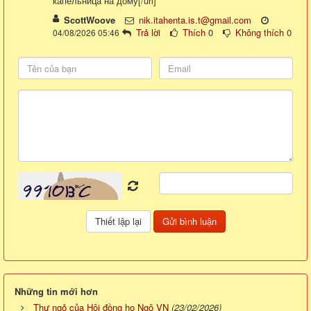
капельница на дому[/url]
ScottWoove
nik.itahenta.is.t@gmail.com
Trả lời
Thích
0
Không thích
0
04/08/2026 05:46
Những tin mới hơn
Thư ngỏ của Hội đồng họ Ngô VN
(23/02/2026)