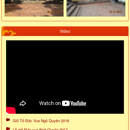
Video
Giỗ Tổ Đức Vua Ngô Quyền 2018
Lễ giỗ Đức vua Ngô Quyền 2017...