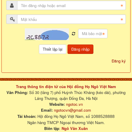
Đăng nhập
Đăng ký
Trang thông tin điện tử của Hội đồng Họ Ngô Việt Nam
Văn Phòng:
Số 30 (tầng 7) phố Huỳnh Thúc Kháng (kéo dài), phường
Láng Thượng, quận Đống Đa, Hà Nội
Website:
ngotoc.vn
Email:
ngotocvn@gmail.com
Tài khoản:
Hội đồng Họ Ngô Việt Nam, số
1088528888
Ngân hàng
.
TMCP Ngoại thương Việt Nam
Biên tập
:
Ngô Văn Xuân