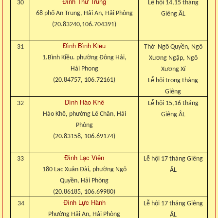
Đình Thư Trung
30
Lễ hội 14,15 tháng
68 phố An Trung, Hải An, Hải Phòng
Giêng ÂL
(20.83240,106.704391)
Đình Bình Kiều
31
Thờ Ngô Quyền, Ngô
1.Bình Kiều. phường Đông Hải,
Xương Ngập, Ngô
Hải Phong
Xương Xí
(20.84757, 106.72161)
Lễ hội trong tháng
Giêng
Đình Hào Khê
32
Lễ hội 15,16 tháng
Hào Khê, phường Lê Chân, Hải
Giêng ÂL
Phòng
(20.83158, 106.69174)
Đình Lạc Viên
33
Lễ hội 17 tháng Giêng
180 Lạc Xuân Đài, phường Ngô
ÂL
Quyền, Hải Phòng
(20.86185, 106.69980)
Đình Lực Hành
34
Lễ hội 17 tháng Giêng
Phường Hải An, Hải Phòng
ÂL