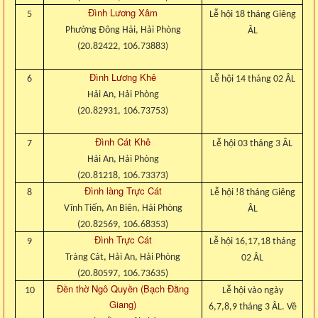
Đình Lương Xâm
5
Lễ hội 18 tháng Giêng
Phường Đông Hải, Hải Phòng
ÂL
(20.82422, 106.73883)
Đình Lương Khê
6
Lễ hội 14 tháng 02 ÂL
Hải An, Hải Phòng
(20.82931, 106.73753)
Đình Cát Khê
7
Lễ hội 03 tháng 3 ÂL
Hải An, Hải Phòng
(20.81218, 106.73373)
Đình làng Trực Cát
8
Lễ hội !8 tháng Giêng
Vĩnh Tiến, An Biên, Hải Phòng
ÂL
(20.82569, 106.68353)
Đình Trực Cát
9
Lễ hội 16,17,18 tháng
Tràng Cát, Hải An, Hải Phòng
02 ÂL
(20.80597, 106.73635)
Đền thờ Ngô Quyền (Bạch Đằng
10
Lễ hội vào ngày
Giang)
6,7,8,9 tháng 3 ÂL. Về