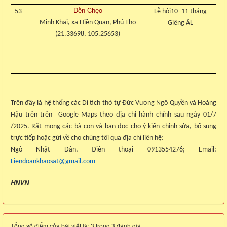
Đền Chẹo
53
Lễ hội10 -11 tháng
Minh Khai, xã Hiền Quan, Phú Thọ
Giêng ÂL
(21.33698, 105.25653)
Trên đây là hệ thống các Di tích thờ tự Đức Vương Ngô Quyền và Hoàng
Hậu trên trên Google Maps theo địa chỉ hành chính sau ngày 01/7
/2025. Rất mong các bà con và bạn đọc cho ý kiến chỉnh sửa, bổ sung
trực tiếp hoặc gửi về cho chúng tôi qua địa chỉ liên hệ:
Ngô Nhật Dân, Điên thoại 0913554276; Email:
Liendoankhaosat@gmail.com
HNVN
Tổng số điểm của bài viết là: 3 trong 3 đánh giá