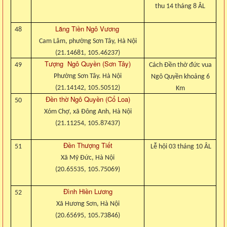
thu 14 tháng 8 ÂL
Lăng Tiền Ngô Vương
48
Cam Lâm, phường Sơn Tây, Hà Nội
(21.14681, 105.46237)
Tượng Ngô Quyền (Sơn Tây)
49
Cách Đền thờ đức vua
Phường Sơn Tây. Hà Nội
Ngô Quyền khoảng 6
(21.14142, 105.50512)
Km
Đền thờ Ngô Quyền (Cổ Loa)
50
Xóm Chợ, xã Đông Anh, Hà Nội
(21.11254, 105.87437)
Đền Thượng Tiết
51
Lễ hội 03 tháng 10 ÂL
Xã Mỹ Đức, Hà Nội
(20.65535, 105.75069)
Đình Hiền Lương
52
Xã Hương Sơn, Hà Nội
(20.65695, 105.73846)