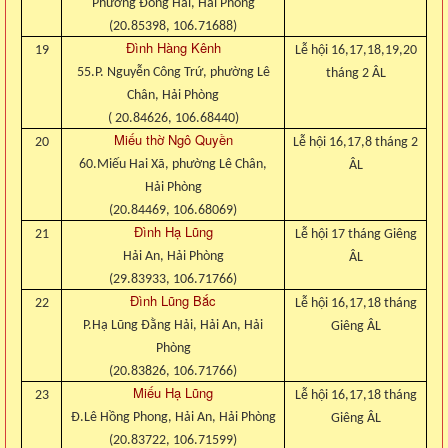
Phường Đông Hải, Hải Phòng
(20.85398, 106.71688)
Đình Hàng Kênh
19
Lễ hội 16,17,18,19,20
55.P. Nguyễn Công Trứ, phường Lê
tháng 2 ÂL
Chân, Hải Phòng
( 20.84626, 106.68440)
Miếu thờ Ngô Quyền
20
Lễ hội 16,17,8 tháng 2
60.Miếu Hai Xã, phường Lê Chân,
ÂL
Hải Phòng
(20.84469, 106.68069)
Đình Hạ Lũng
21
Lễ hội 17 tháng Giêng
Hải An, Hải Phòng
ÂL
(29.83933, 106.71766)
Đình Lũng Bắc
22
Lễ hội 16,17,18 tháng
P.Hạ Lũng Đằng Hải, Hải An, Hải
Giêng ÂL
Phòng
(20.83826, 106.71766)
Miếu Hạ Lũng
23
Lễ hội 16,17,18 tháng
Đ.Lê Hồng Phong, Hải An, Hải Phòng
Giêng ÂL
(20.83722, 106.71599)