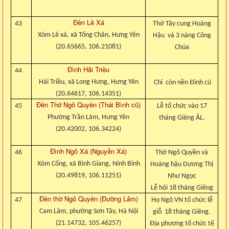
Đền Lê Xá
43
Thờ Tây cung Hoàng
Xóm Lê xá, xã Tống Chân, Hưng Yên
Hậu và 3 nàng Công
(20.65665, 106.21081)
Chúa
Đình Hải Triều
44
Hải Triều, xã Long Hưng, Hưng Yên
Chỉ còn nền Đình cũ
(20.64617, 106.14351)
Đền Thờ Ngô Quyền (Thái Bình cũ)
45
Lễ tổ chức vào 17
Phường Trần Lãm, Hưng Yên
tháng Giêng ÂL.
(20.42002, 106.34224)
Đình Ngô Xá (Nguyễn Xá)
46
Thờ Ngô Quyền và
Xóm Cống, xã Bình Giang, Ninh Bình
Hoàng hậu Dương Thị
(20.49819, 106.11251)
Như Ngọc
Lễ hội 18 tháng Giêng
Đền thờ Ngô Quyền (Đường Lâm)
47
Họ Ngô VN tổ chức lễ
Cam Lâm, phường Sơn Tây, Hà Nội
giỗ 18 tháng Giêng.
(21.14732, 105.46257)
Địa phương tổ chức tế