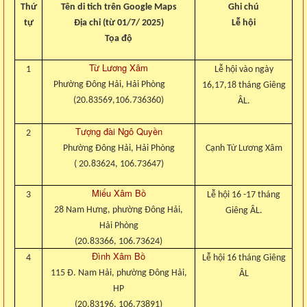
Thứ
Tên di tich trên Google Maps
Ghi chú
tự
Địa chỉ (từ 01/7/ 2025)
Lễ hội
Tọa độ
Từ Lương Xâm
1
Lễ hội vào ngày
Phường Đông Hải, Hải Phòng
16,17,18 tháng Giêng
(20.83569,106.736360)
ÂL.
Tượng đài Ngô Quyền
2
Phường Đông Hải, Hải Phòng
Cạnh Từ Lương Xâm
( 20.83624, 106.73647)
Miếu Xâm Bồ
3
Lễ hội 16 -17 tháng
28 Nam Hưng, phường Đông Hải,
Giêng ÂL.
Hải Phòng
(20.83366, 106.73624)
Đình Xâm Bồ
4
Lễ hội 16 tháng Giêng
115 Đ. Nam Hải, phường Đông Hải,
ÂL
HP
(20.83196, 106.73891)