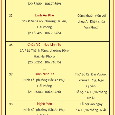
(20.83054, 106.70859)
Đình An Khê
35
Cùng khuôn viên với
367 P. Văn Cao, phường Hải An,
chùa An Khê ( chùa
Hải Phòng
Vạn Phúc)
(20.83427, 106.70265)
Chùa Vẽ - Hoa Linh Từ
36
1A P Lê Thánh Tông, phường Đông
Hải, Hải Phòng
(20.86251, 106.71875)
__
Đình Ninh Xá
37
Thờ Bố Cái Đại Vương,
Ninh Xá, phường Bắc An Phụ,
Phùng Hưng, Ngô
Hải Phòng
Quyền.
(21.05303, 106.43926)
Lễ hội 14,15,16 tháng
02 ÂL
Nghè Yến
38
Lễ hội vào ngày
Ninh Xá, phường Bắc An Phụ,
14,15,16 tháng 02 ÂL