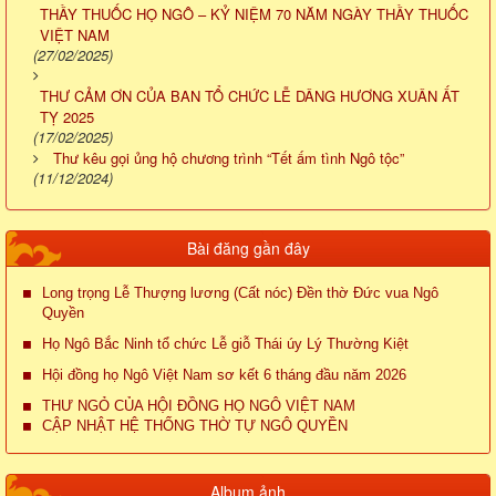
THẦY THUỐC HỌ NGÔ – KỶ NIỆM 70 NĂM NGÀY THẦY THUỐC
VIỆT NAM
(27/02/2025)
THƯ CẢM ƠN CỦA BAN TỔ CHỨC LỄ DÂNG HƯƠNG XUÂN ẤT
TỴ 2025
(17/02/2025)
Thư kêu gọi ủng hộ chương trình “Tết ấm tình Ngô tộc”
(11/12/2024)
Bài đăng gần đây
Long trọng Lễ Thượng lương (Cất nóc) Đền thờ Đức vua Ngô
Quyền
Họ Ngô Bắc Ninh tổ chức Lễ giỗ Thái úy Lý Thường Kiệt
Hội đồng họ Ngô Việt Nam sơ kết 6 tháng đầu năm 2026
THƯ NGỎ CỦA HỘI ĐỒNG HỌ NGÔ VIỆT NAM
CẬP NHẬT HỆ THỐNG THỜ TỰ NGÔ QUYỀN
Album ảnh