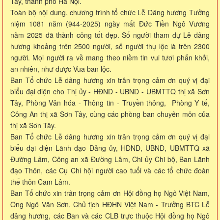
Tây, thành phố Hà Nội.
Toàn bộ nội dung, chương trình tổ chức Lễ Dâng hương Tưởng
niệm 1081 năm (944-2025) ngày mất Đức Tiền Ngô Vương
năm 2025 đã thành công tốt đẹp. Số người tham dự Lễ dâng
hương khoảng trên 2500 người, số người thụ lộc là trên 2300
người. Mọi người ra về mang theo niềm tin vui tươi phấn khởi,
an nhiên, như được Vua ban lộc.
Ban Tổ chức Lễ dâng hương xin trân trọng cảm ơn quý vị đại
biểu đại diện cho Thị ủy - HĐND - UBND - UBMTTQ thị xã Sơn
Tây, Phòng Văn hóa - Thông tin - Truyền thông, Phòng Y tế,
Công An thị xã Sơn Tây, cùng các phòng ban chuyên môn của
thị xã Sơn Tây.
Ban Tổ chức Lễ dâng hương xin trân trọng cảm ơn quý vị đại
biểu đại diện Lãnh đạo Đảng ủy, HĐND, UBND, UBMTTQ xã
Đường Lâm, Công an xã Đường Lâm, Chi ủy Chi bộ, Ban Lãnh
đạo Thôn, các Cụ Chi hội người cao tuổi và các tổ chức đoàn
thể thôn Cam Lâm.
Ban Tổ chức xin trân trọng cảm ơn Hội đồng họ Ngô Việt Nam,
Ông Ngô Văn Sơn, Chủ tịch HĐHN Việt Nam - Trưởng BTC Lễ
dâng hương, các Ban và các CLB trực thuộc Hội đồng họ Ngô