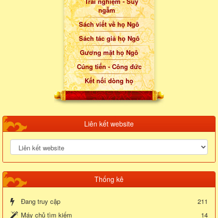
Trải nghiệm - Suy
ngẫm
Sách viết về họ Ngô
Sách tác giả họ Ngô
Gương mặt họ Ngô
Cúng tiến - Công đức
Kết nối dòng họ
Liên kết website
Thống kê
Đang truy cập
211
Máy chủ tìm kiếm
14