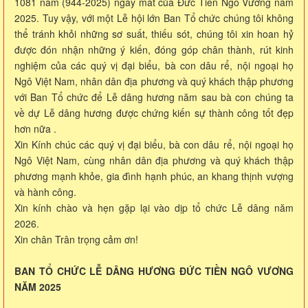
1081 năm (944-2025) ngày mất của Đức Tiền Ngô Vương năm
2025. Tuy vậy, với một Lễ hội lớn Ban Tổ chức chúng tôi không
thể tránh khỏi những sơ suất, thiếu sót, chúng tôi xin hoan hỷ
được đón nhận những ý kiến, đóng góp chân thành, rút kinh
nghiệm của các quý vị đại biểu, bà con dâu rể, nội ngoại họ
Ngô Việt Nam, nhân dân địa phương và quý khách thập phương
với Ban Tổ chức để Lễ dâng hương năm sau bà con chúng ta
về dự Lễ dâng hương được chứng kiến sự thành công tốt đẹp
hơn nữa .
Xin Kính chúc các quý vị đại biểu, bà con dâu rể, nội ngoại họ
Ngô Việt Nam, cùng nhân dân địa phương và quý khách thập
phương mạnh khỏe, gia đình hạnh phúc, an khang thịnh vượng
và hành công.
Xin kính chào và hẹn gặp lại vào dịp tổ chức Lễ dâng năm
2026.
Xin chân Trân trọng cảm ơn!
BAN TỔ CHỨC LỄ DÂNG HƯƠNG ĐỨC TIỀN NGÔ VƯƠNG
NĂM 2025