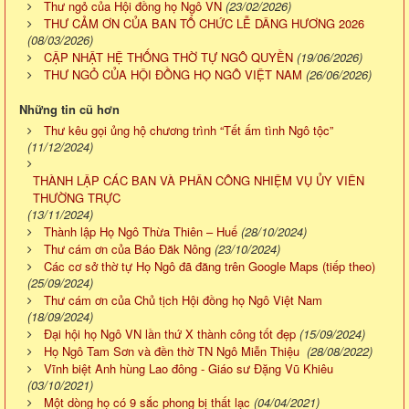
Thư ngỏ của Hội đồng họ Ngô VN
(23/02/2026)
THƯ CẢM ƠN CỦA BAN TỔ CHỨC LỄ DÂNG HƯƠNG 2026
(08/03/2026)
CẬP NHẬT HỆ THỐNG THỜ TỰ NGÔ QUYỀN
(19/06/2026)
THƯ NGỎ CỦA HỘI ĐỒNG HỌ NGÔ VIỆT NAM
(26/06/2026)
Những tin cũ hơn
Thư kêu gọi ủng hộ chương trình “Tết ấm tình Ngô tộc”
(11/12/2024)
THÀNH LẬP CÁC BAN VÀ PHÂN CÔNG NHIỆM VỤ ỦY VIÊN
THƯỜNG TRỰC
(13/11/2024)
Thành lập Họ Ngô Thừa Thiên – Huế
(28/10/2024)
Thư cám ơn của Báo Đăk Nông
(23/10/2024)
Các cơ sở thờ tự Họ Ngô đã đăng trên Google Maps (tiếp theo)
(25/09/2024)
Thư cám ơn của Chủ tịch Hội đồng họ Ngô Việt Nam
(18/09/2024)
Đại hội họ Ngô VN lần thứ X thành công tốt đẹp
(15/09/2024)
Họ Ngô Tam Sơn và đền thờ TN Ngô Miễn Thiệu
(28/08/2022)
Vĩnh biệt Anh hùng Lao đông - Giáo sư Đặng Vũ Khiêu
(03/10/2021)
Một dòng họ có 9 sắc phong bị thất lạc
(04/04/2021)