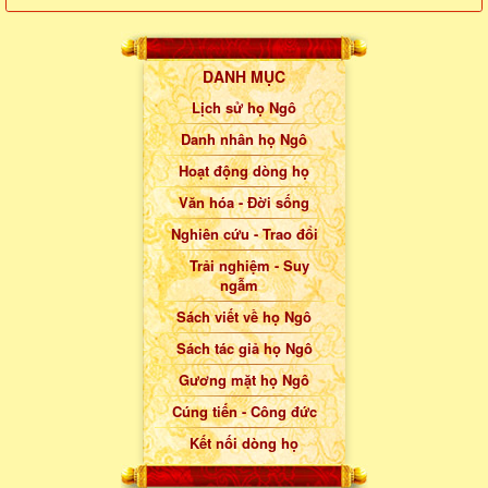
DANH MỤC
Lịch sử họ Ngô
Danh nhân họ Ngô
Hoạt động dòng họ
Văn hóa - Đời sống
Nghiên cứu - Trao đổi
Trải nghiệm - Suy
ngẫm
Sách viết về họ Ngô
Sách tác giả họ Ngô
Gương mặt họ Ngô
Cúng tiến - Công đức
Kết nối dòng họ