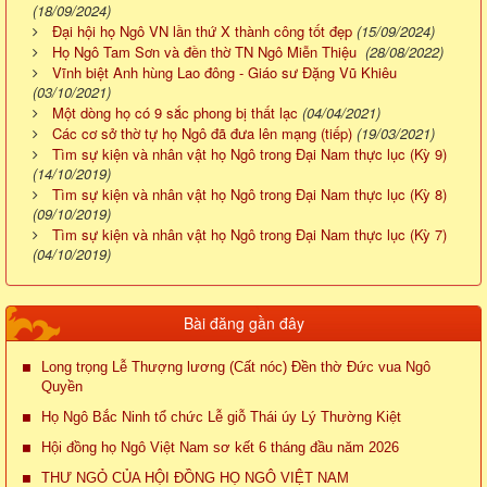
(18/09/2024)
Đại hội họ Ngô VN lần thứ X thành công tốt đẹp
(15/09/2024)
Họ Ngô Tam Sơn và đền thờ TN Ngô Miễn Thiệu
(28/08/2022)
Vĩnh biệt Anh hùng Lao đông - Giáo sư Đặng Vũ Khiêu
(03/10/2021)
Một dòng họ có 9 sắc phong bị thất lạc
(04/04/2021)
Các cơ sở thờ tự họ Ngô đã đưa lên mạng (tiếp)
(19/03/2021)
Tìm sự kiện và nhân vật họ Ngô trong Đại Nam thực lục (Kỳ 9)
(14/10/2019)
Tìm sự kiện và nhân vật họ Ngô trong Đại Nam thực lục (Kỳ 8)
(09/10/2019)
Tìm sự kiện và nhân vật họ Ngô trong Đại Nam thực lục (Kỳ 7)
(04/10/2019)
Bài đăng gần đây
Long trọng Lễ Thượng lương (Cất nóc) Đền thờ Đức vua Ngô
Quyền
Họ Ngô Bắc Ninh tổ chức Lễ giỗ Thái úy Lý Thường Kiệt
Hội đồng họ Ngô Việt Nam sơ kết 6 tháng đầu năm 2026
THƯ NGỎ CỦA HỘI ĐỒNG HỌ NGÔ VIỆT NAM