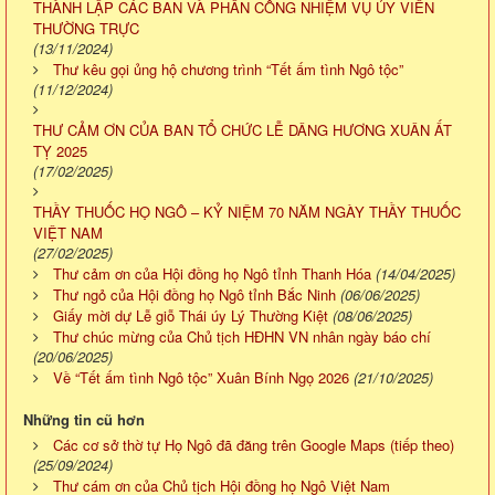
THÀNH LẬP CÁC BAN VÀ PHÂN CÔNG NHIỆM VỤ ỦY VIÊN
THƯỜNG TRỰC
(13/11/2024)
Thư kêu gọi ủng hộ chương trình “Tết ấm tình Ngô tộc”
(11/12/2024)
THƯ CẢM ƠN CỦA BAN TỔ CHỨC LỄ DÂNG HƯƠNG XUÂN ẤT
TỴ 2025
(17/02/2025)
THẦY THUỐC HỌ NGÔ – KỶ NIỆM 70 NĂM NGÀY THẦY THUỐC
VIỆT NAM
(27/02/2025)
Thư cảm ơn của Hội đồng họ Ngô tỉnh Thanh Hóa
(14/04/2025)
Thư ngỏ của Hội đồng họ Ngô tỉnh Bắc Ninh
(06/06/2025)
Giấy mời dự Lễ giỗ Thái úy Lý Thường Kiệt
(08/06/2025)
Thư chúc mừng của Chủ tịch HĐHN VN nhân ngày báo chí
(20/06/2025)
Về “Tết ấm tình Ngô tộc” Xuân Bính Ngọ 2026
(21/10/2025)
Những tin cũ hơn
Các cơ sở thờ tự Họ Ngô đã đăng trên Google Maps (tiếp theo)
(25/09/2024)
Thư cám ơn của Chủ tịch Hội đồng họ Ngô Việt Nam