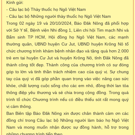
Kính gửi:
- Câu lạc bộ Thày thuốc họ Ngô Việt Nam
- Câu lạc bộ Những người thày thuốc họ Ngô Việt Nam
Trong 02 ngày 19 và 20/10/2024, Báo Đăk Nông đã phối hợp
với Sở Y tế, Bệnh viện Nhi đồng 1, Liên chi hội Tim mạch Nhi và
Bẩm sinh TP HCM, Hội đồng họ Ngô Việt Nam, các mạnh
thường quân, UBND huyện Cư Jut, UBND huyện Krông Nô tổ
chức chương trình khám bệnh nhân đạo và tặng quà hơn 2.000
trẻ em tại huyện Cư Jut và huyện Krông Nô, tỉnh Đăk Nông đã
thành công tốt đẹp. Thành công của chương trình có sự đóng
góp to lớn và tinh thần trách nhiệm cao của quý vị. Sự chung
tay của quý vị đã góp phần quan trọng vào việc nâng cao sức
khỏe, chất lượng cuộc sống cho các em nhỏ, đồng thời lan tỏa
thông điệp yêu thương và sẻ chia trong cộng đồng. Trong quá
trình tổ chức Chương trình nếu có điều thiếu sót rất mong quý
vị cảm thông.
Ban Biên tập Báo Đăk Nông xin được chân thành cảm ơn các
đồng chí trong Câu lạc bộ Những người làm báo họ Ngô Việt
Nam và mong muốn nhận được sự đồng hành, hỗ trợ trong
những chương trình tiếp theo.