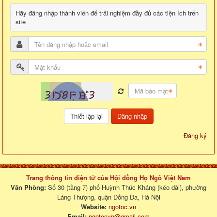
Hãy đăng nhập thành viên để trải nghiệm đầy đủ các tiện ích trên
site
Đăng nhập
Đăng ký
Trang thông tin điện tử của Hội đồng Họ Ngô Việt Nam
Văn Phòng:
Số 30 (tầng 7) phố Huỳnh Thúc Kháng (kéo dài), phường
Láng Thượng, quận Đống Đa, Hà Nội
Website:
ngotoc.vn
Email:
ngotocvn@gmail.com