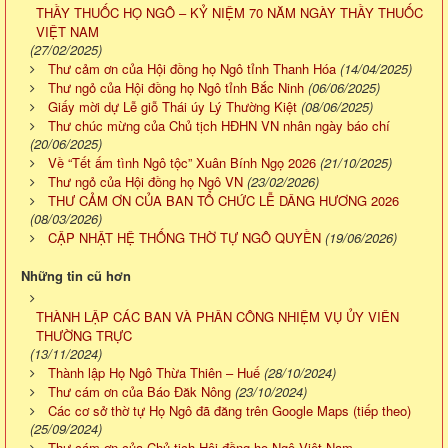
THẦY THUỐC HỌ NGÔ – KỶ NIỆM 70 NĂM NGÀY THẦY THUỐC
VIỆT NAM
(27/02/2025)
Thư cảm ơn của Hội đồng họ Ngô tỉnh Thanh Hóa
(14/04/2025)
Thư ngỏ của Hội đồng họ Ngô tỉnh Bắc Ninh
(06/06/2025)
Giấy mời dự Lễ giỗ Thái úy Lý Thường Kiệt
(08/06/2025)
Thư chúc mừng của Chủ tịch HĐHN VN nhân ngày báo chí
(20/06/2025)
Về “Tết ấm tình Ngô tộc” Xuân Bính Ngọ 2026
(21/10/2025)
Thư ngỏ của Hội đồng họ Ngô VN
(23/02/2026)
THƯ CẢM ƠN CỦA BAN TỔ CHỨC LỄ DÂNG HƯƠNG 2026
(08/03/2026)
CẬP NHẬT HỆ THỐNG THỜ TỰ NGÔ QUYỀN
(19/06/2026)
Những tin cũ hơn
THÀNH LẬP CÁC BAN VÀ PHÂN CÔNG NHIỆM VỤ ỦY VIÊN
THƯỜNG TRỰC
(13/11/2024)
Thành lập Họ Ngô Thừa Thiên – Huế
(28/10/2024)
Thư cám ơn của Báo Đăk Nông
(23/10/2024)
Các cơ sở thờ tự Họ Ngô đã đăng trên Google Maps (tiếp theo)
(25/09/2024)
Thư cám ơn của Chủ tịch Hội đồng họ Ngô Việt Nam