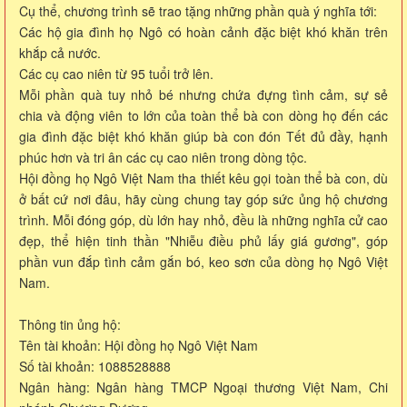
Cụ thể, chương trình sẽ trao tặng những phần quà ý nghĩa tới:
Các hộ gia đình họ Ngô có hoàn cảnh đặc biệt khó khăn trên
khắp cả nước.
Các cụ cao niên từ 95 tuổi trở lên.
Mỗi phần quà tuy nhỏ bé nhưng chứa đựng tình cảm, sự sẻ
chia và động viên to lớn của toàn thể bà con dòng họ đến các
gia đình đặc biệt khó khăn giúp bà con đón Tết đủ đầy, hạnh
phúc hơn và tri ân các cụ cao niên trong dòng tộc.
Hội đồng họ Ngô Việt Nam tha thiết kêu gọi toàn thể bà con, dù
ở bất cứ nơi đâu, hãy cùng chung tay góp sức ủng hộ chương
trình. Mỗi đóng góp, dù lớn hay nhỏ, đều là những nghĩa cử cao
đẹp, thể hiện tinh thần "Nhiễu điều phủ lấy giá gương", góp
phần vun đắp tình cảm gắn bó, keo sơn của dòng họ Ngô Việt
Nam.
Thông tin ủng hộ:
Tên tài khoản: Hội đồng họ Ngô Việt Nam
Số tài khoản: 1088528888
Ngân hàng: Ngân hàng TMCP Ngoại thương Việt Nam, Chi