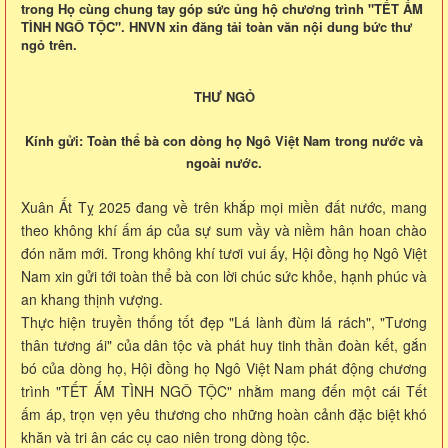
trong Họ cùng chung tay góp sức ủng hộ chương trình "TẾT ẤM
TÌNH NGÔ TỘC". HNVN xin đăng tải toàn văn nội dung bức thư
ngỏ trên.
THƯ NGỎ
Kính gửi: Toàn thể bà con dòng họ Ngô Việt Nam trong nước và
ngoài nước.
Xuân Ất Tỵ 2025 đang về trên khắp mọi miền đất nước, mang
theo không khí ấm áp của sự sum vầy và niềm hân hoan chào
đón năm mới. Trong không khí tươi vui ấy, Hội đồng họ Ngô Việt
Nam xin gửi tới toàn thể bà con lời chúc sức khỏe, hạnh phúc và
an khang thịnh vượng.
Thực hiện truyền thống tốt đẹp "Lá lành đùm lá rách", "Tương
thân tương ái" của dân tộc và phát huy tinh thần đoàn kết, gắn
bó của dòng họ, Hội đồng họ Ngô Việt Nam phát động chương
trình "TẾT ẤM TÌNH NGÔ TỘC" nhằm mang đến một cái Tết
ấm áp, trọn vẹn yêu thương cho những hoàn cảnh đặc biệt khó
khăn và tri ân các cụ cao niên trong dòng tộc.