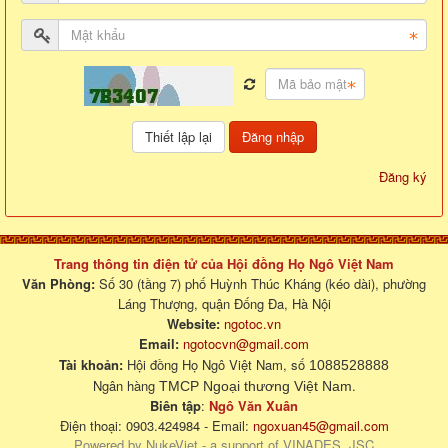
Đăng nhập
Đăng ký
Trang thông tin điện tử của Hội đồng Họ Ngô Việt Nam
Văn Phòng:
Số 30 (tầng 7) phố Huỳnh Thúc Kháng (kéo dài), phường
Láng Thượng, quận Đống Đa, Hà Nội
Website:
ngotoc.vn
Email:
ngotocvn@gmail.com
Tài khoản:
Hội đồng Họ Ngô Việt Nam, số
1088528888
Ngân hàng
.
TMCP Ngoại thương Việt Nam
Biên tập
:
Ngô Văn Xuân
Điện thoại: 0903.424984 - Email:
ngoxuan45@gmail.com
Powered by
NukeViet
- a support of
VINADES.,JSC