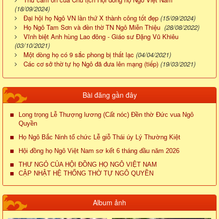
(18/09/2024)
Đại hội họ Ngô VN lần thứ X thành công tốt đẹp
(15/09/2024)
Họ Ngô Tam Sơn và đền thờ TN Ngô Miễn Thiệu
(28/08/2022)
Vĩnh biệt Anh hùng Lao đông - Giáo sư Đặng Vũ Khiêu
(03/10/2021)
Một dòng họ có 9 sắc phong bị thất lạc
(04/04/2021)
Các cơ sở thờ tự họ Ngô đã đưa lên mạng (tiếp)
(19/03/2021)
Bài đăng gần đây
Long trọng Lễ Thượng lương (Cất nóc) Đền thờ Đức vua Ngô
Quyền
Họ Ngô Bắc Ninh tổ chức Lễ giỗ Thái úy Lý Thường Kiệt
Hội đồng họ Ngô Việt Nam sơ kết 6 tháng đầu năm 2026
THƯ NGỎ CỦA HỘI ĐỒNG HỌ NGÔ VIỆT NAM
CẬP NHẬT HỆ THỐNG THỜ TỰ NGÔ QUYỀN
Album ảnh