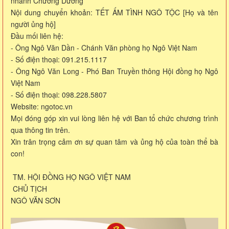
nhánh Chương Dương
Nội dung chuyển khoản: TẾT ẤM TÌNH NGÔ TỘC [Họ và tên
người ủng hộ]
Đầu mối liên hệ:
- Ông Ngô Văn Dần - Chánh Văn phòng họ Ngô Việt Nam
- Số điện thoại: 091.215.1117
- Ông Ngô Văn Long - Phó Ban Truyền thông Hội đồng họ Ngô
Việt Nam
- Số điện thoại: 098.228.5807
Website: ngotoc.vn
Mọi đóng góp xin vui lòng liên hệ với Ban tổ chức chương trình
qua thông tin trên.
Xin trân trọng cảm ơn sự quan tâm và ủng hộ của toàn thể bà
con!
TM. HỘI ĐỒNG HỌ NGÔ VIỆT NAM
CHỦ TỊCH
NGÔ VĂN SƠN