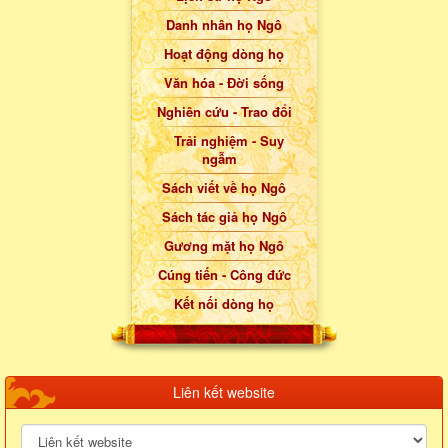
Danh nhân họ Ngô
Hoạt động dòng họ
Văn hóa - Đời sống
Nghiên cứu - Trao đổi
Trải nghiệm - Suy
ngẫm
Sách viết về họ Ngô
Sách tác giả họ Ngô
Gương mặt họ Ngô
Cúng tiến - Công đức
Kết nối dòng họ
Liên kết website