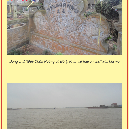
Dòng chữ: "Đức Chúa Hoằng cô Đô ty Phán sứ hậu chi mộ" trên bia mộ