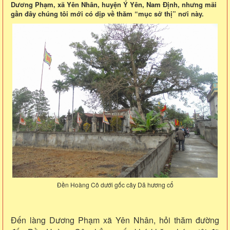
Dương Phạm, xã Yên Nhân, huyện Ý Yên, Nam Định, nhưng mãi
gần đây chúng tôi mới có dịp về thăm “mục sở thị” nơi này.
Đền Hoàng Cô dưới gốc cây Dã hương cổ
Đến làng Dương Phạm xã Yên Nhân, hỏi thăm đường