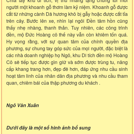
Chia tay khu di tích, vị thủ nhang tặng chúng tôi mỗi
người một khoanh gỗ thơm làm kỷ niệm. Khoanh gỗ được
cắt từ những cành Dã hương khô bị gẫy hoặc được cắt tỉa
trên cây. Bước lên xe, nhìn lại ngôi Đền tâm hồn cũng
thấy nhẹ nhàng, thanh thản. Tuy nhiên, các công trình
đền, mộ Đức Hoàng cô thế này vẫn còn khiêm tốn quá.
Hy vọng rằng, với sự quan tâm của chính quyền địa
phương, sự chung tay góp sức của mọi người, đặc biệt là
các nhà doanh nghiệp họ Ngô, khu Di tích đền mộ Hoàng
Cô sẽ tiếp tục được gìn giữ và sớm được trùng tu, nâng
cấp khang trang hơn, đẹp đẽ hơn, đáp ứng nhu cầu sinh
hoạt tâm linh của nhân dân địa phương và nhu cầu tham
quan, chiêm bái của thập phương du khách .
Ngô Văn Xuân
Dưới đây là một số hình ảnh bổ sung