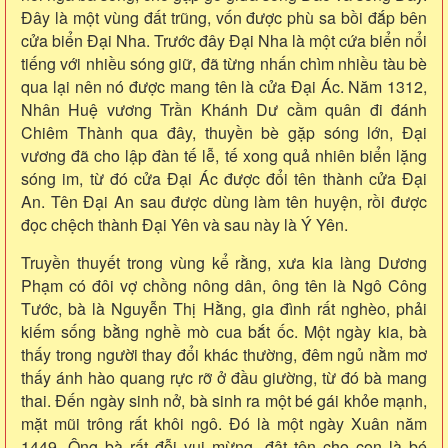
Đây là một vùng đất trũng, vốn được phù sa bồi đắp bên
cửa biển Đại Nha. Trước đây Đại Nha là một cứa biển nổi
tiếng với nhiều sóng giữ, đã từng nhấn chìm nhiều tàu bè
qua lại nên nó được mang tên là cửa Đại Ác. Năm 1312,
Nhân Huệ vương Trần Khánh Dư cầm quân đi đánh
Chiêm Thành qua đây, thuyền bè gặp sóng lớn, Đại
vương đã cho lập đàn tế lễ, tế xong quả nhiên biển lặng
sóng im, từ đó cửa Đại Ác được đổi tên thành cửa Đại
An. Tên Đại An sau được dùng làm tên huyện, rồi được
đọc chệch thành Đại Yên và sau này là Ý Yên.
Truyền thuyết trong vùng kể rằng, xưa kia làng Dương
Phạm có đôi vợ chồng nông dân, ông tên là Ngô Công
Tước, bà là Nguyễn Thị Hằng, gia đình rất nghèo, phải
kiếm sống bằng nghề mò cua bắt ốc. Một ngày kia, bà
thấy trong người thay đổi khác thường, đêm ngủ nằm mơ
thấy ánh hào quang rực rỡ ở đầu giường, từ đó bà mang
thai. Đến ngày sinh nở, bà sinh ra một bé gái khỏe mạnh,
mặt mũi trông rất khôi ngô. Đó là một ngày Xuân năm
1449. Ông bà rất đỗi vui mừng, đật tên cho con là bé