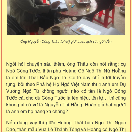
Ông Nguyễn Công Thâu (phải) giới thiệu lịch sử ngôi đền
Ngồi hỏi chuyện sâu thêm, ông Thâu còn nói rằng: cụ
Ngô Công Tước, thân phụ Hoàng Cô Ngô Thị Nữ Hoằng
là em trai Thái Bảo Ngô Từ. Có lẽ đây chỉ là lời truyền
tụng, bởi theo Phả hệ Họ Ngô Việt Nam thì 4 anh em Dụ
Vương Ngô Từ không người nào có tên là Ngô Công
Tước cả, cho dù Công Tước là tên hiệu, tên tự… thì cũng
không ai có vợ là Nguyễn Thị Hằng. Hoặc giả hai người
là anh em họ hàng xa chăng?
Nếu đúng vậy thì giữa Hoàng Thái hậu Ngô Thị Ngọc
Dao, thân mẫu Vua Lê Thánh Tông và Hoàng cô Ngô Thị