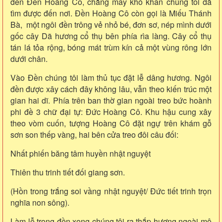
đến Đền Hoàng Cô, chẳng mấy khó khăn chúng tôi đã
tìm được đến nơi. Đền Hoàng Cô còn gọi là Miếu Thánh
Bà, một ngôi đền trông vẻ nhỏ bé, đơn sơ, nép mình dưới
gốc cây Dã hương cổ thụ bên phía rìa làng. Cây cổ thụ
tán lá tỏa rộng, bóng mát trùm kín cả một vùng rông lớn
dưới chân.
Vào Đền chúng tôi làm thủ tục đặt lễ dâng hương. Ngôi
đền được xây cách đây không lâu, vẫn theo kiến trúc một
gian hai dĩ. Phía trên ban thờ gian ngoài treo bức hoành
phi đề 3 chữ đại tự: Đức Hoàng Cô. Khu hậu cung xây
theo vòm cuốn, tượng Hoàng Cô đặt ngự trên khám gỗ
sơn son thếp vàng, hai bên cửa treo đôi câu đối:
Nhất phiến băng tâm huyền nhật nguyệt
Thiên thu trinh tiết đối giang sơn.
(Hồn trong trắng soi vầng nhật nguyệt/ Đức tiết trinh trọn
nghĩa non sông).
Làm lễ trong đền xong chúng tôi ra thắp hương ngoài mộ