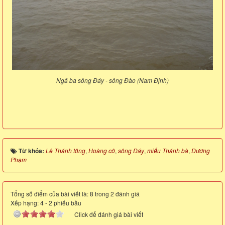
Ngã ba sông Đáy - sông Đào (Nam Định)
Từ khóa:
Lê Thánh tông
,
Hoàng cô
,
sông Dáy
,
miếu Thánh bà
,
Dương
Phạm
Tổng số điểm của bài viết là: 8 trong 2 đánh giá
Xếp hạng:
4
-
2
phiếu bầu
Click để đánh giá bài viết