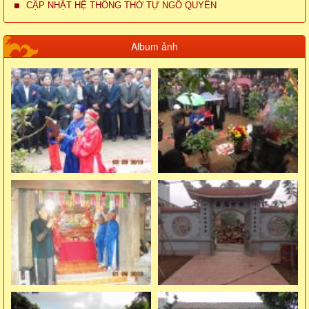
CẬP NHẬT HỆ THỐNG THỜ TỰ NGÔ QUYỀN
Album ảnh