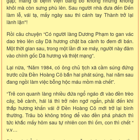
gập; mang đi bệnh viện băng bó không những không
khỏi mà còn sưng phù lên. Sau người nhà đưa đến Đến
làm lễ, vái tạ, mấy ngày sau thì cánh tay Thành trở lại
lành lặn"!
Rồi câu chuyện “Có người làng Dương Phạm to gan vác
dao trèo lên cây Dã hương chặt ba cành to đem đi bán.
Một thời gian sau, trong một lần đi xe máy, người này đâm
vào chính gốc Dã hương và thiệt mạng”.
Lại nữa, “Năm 1984, có ông chủ tịch xã cầm súng đứng
trước cửa Đền Hoàng Cô bắn hai phát súng, hai năm sau
đang ngồi làm việc bỗng hộc máu mồm mà chết”.
“Trẻ con quanh làng nhiều đứa ngổ ngáo đi vào đền trèo
cây, bẻ cành, hái lá thì trở nên ngớ ngẩn, phải đến khi
thắp hương khấn vái ở Đền Hoàng Cô mới trở lại bình
thường. Trâu bò không trông để vào đền phá phách thì
tức khắc mấy hôm sau tự nhiên con thì ốm, con thì chết “
v.v…