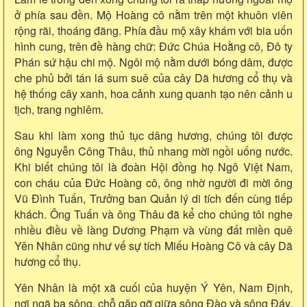
ở phía sau đền. Mộ Hoàng cô nằm trên một khuôn viên
rộng rãi, thoáng đãng. Phía đầu mộ xây khám với bia uốn
hình cung, trên đề hàng chữ: Đức Chúa Hoằng cô, Đô ty
Phán sứ hậu chi mộ. Ngôi mộ nằm dưới bóng dâm, được
che phủ bởi tán lá sum suê của cây Dã hương cổ thụ và
hệ thống cây xanh, hoa cảnh xung quanh tạo nên cảnh u
tịch,
trang nghiêm
.
Sau khi làm xong thủ tục dâng hương, chúng tôi được
ông Nguyễn Công Thâu, thủ nhang mời ngồi uống nước.
Khi biết chúng tôi là đoàn Hội đồng họ Ngô Việt Nam,
con cháu của Đức Hoàng cô, ông nhờ người đi mời ông
Vũ Đình Tuấn, Trưởng ban Quản lý di tích đến cùng tiếp
khách. Ông Tuấn và ông Thâu đã kể cho chúng tôi nghe
nhiều điều về làng Dương Phạm và vùng đất miền quê
Yên Nhân cũng như vế sự tích Miếu Hoàng Cô và cây Dã
hương cổ thụ.
Yên Nhân là một xã cuối của huyện Ý Yên, Nam Định,
nơi ngã ba sông, chỗ gặp gỡ giữa sông Đào và sông Đáy.