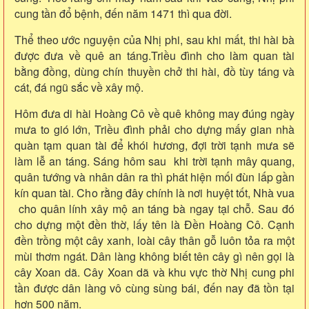
cung tần đổ bệnh, đến năm 1471 thì qua đời.
Thể theo ước nguyện của Nhị phi, sau khi mất, thi hài bà
được đưa về quê an táng.Triều đình cho làm quan tài
bằng đồng, dùng chín thuyền chở thi hài, đồ tùy táng và
cát, đá ngũ sắc về xây mộ.
Hôm đưa di hài Hoàng Cô về quê không may đúng ngày
mưa to gió lớn, Triều đình phải cho dựng mấy gian nhà
quàn tạm quan tài để khói hương, đợi trời tạnh mưa sẽ
làm lễ an táng. Sáng hôm sau khi trời tạnh mây quang,
quân tướng và nhân dân ra thì phát hiện mối đùn lấp gần
kín quan tài. Cho rằng đây chính là nơi huyệt tốt, Nhà vua
cho quân lính xây mộ an táng bà ngay tại chỗ. Sau đó
cho dựng một đền thờ, lấy tên là Đền Hoàng Cô. Cạnh
đền trồng một cây xanh, loài cây thân gỗ luôn tỏa ra một
mùi thơm ngát. Dân làng không biết tên cây gì nên gọi là
cây Xoan dã. Cây Xoan dã và khu vực thờ Nhị cung phi
tần được dân làng vô cùng sùng bái, đến nay đã tồn tại
hơn 500 năm.