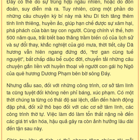
Đây có thể do sự trùng hợp ngẫu nhiên, hoặc do đồn
đoán, suy diễn mà ra. Tuy nhiên, cũng một phần do
những câu chuyện kỳ bí này mà khu Di tích tăng thêm
tính linh thiêng, huyền ảo, giúp hạn chế được sự xâm hại,
phá phách của bàn tay con người. Cũng chính vì thế, hơn
500 năm qua, trải biết bao thăng trầm biến cố của lịch sử
và sự đổi thay, khắc nghiệt của gió mưa, thời tiết, cây Dã
hương vẫn hiên ngang đứng đó, “trơ gan cùng tuế
nguyệt”, bất chấp dâu bể cuộc đời, chuyển tải những câu
chuyện gắn liền với huyền thoại về người con gái họ Ngô
của quê hương Dương Phạm bên bờ sông Đáy.
Nhưng dẫu sao, đối với những công trình, cơ sở tâm linh
ta cũng tuyệt đối không nên phỉ báng, xúc phạm. Có một
thời chúng ta từng có thái độ sai lệch, dẫn đến hành động
đập phá, đối xử thô bạo đối với các cơ sở tâm linh, các
công trình thờ tự. Việc làm đó làm tổn thất nặng nề đến
các giá tri văn hóa, hậu quả gây ra còn ảnh hưởng lâu dài
đến tận sau này.