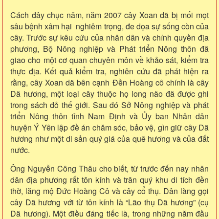
Cách đây chục năm, năm 2007 cây Xoan dã bị mối mọt
sâu bệnh xâm hại nghiêm trọng, đe dọa sự sống còn của
cây. Trước sự kêu cứu của nhân dân và chính quyền địa
phương, Bộ Nông nghiệp và Phát triển Nông thôn đã
giao cho một cơ quan chuyên môn về khảo sát, kiểm tra
thực địa. Kết quả kiểm tra, nghiên cứu đã phát hiện ra
rằng, cây Xoan dã bên cạnh Đền Hoàng cô chính là cây
Dã hương, một loại cây thuộc họ long não đã được ghi
trong sách đỏ thế giới. Sau đó Sở Nông nghiệp và phát
triển Nông thôn tỉnh Nam Định và Ủy ban Nhân dân
huyện Ý Yên lập đề án chăm sóc, bảo vệ, gìn giữ cây Dã
hương như một di sản quý giá của quê hương và của đất
nước.
Ông Nguyễn Công Thâu cho biết, từ trước đến nay nhân
dân địa phương rất tôn kính và trân quý khu di tích đền
thờ, lăng mộ Đức Hoàng Cô và cây cổ thụ. Dân làng gọi
cây Dã hương với từ tôn kính là “Lão thụ Dã hương” (cụ
Dã hương). Một điều đáng tiếc là, trong những năm đầu