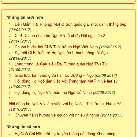
Những tin mới hơn
Đền Gắm Hải Phòng: Một di tích quốc gia, một danh thắng đẹp
(22/03/2017)
CLB Doanh nhân họ Ngô VN tổ chức Hội nghị lần 2
(24/06/2017)
Chuẩn bị đại hội CLB Tuổi trẻ họ Ngô Việt Nam
(15/08/2017)
Đại hội CLB Tuổi trẻ Họ Ngô lần I thành công tốt đẹp
(29/08/2017)
Long trọng Lễ Cầu siêu Đại Tướng quân Ngô Tôn Tư
(01/09/2017)
Giao lưu, làm việc giữa hai họ: Dương – Ngô
(09/09/2017)
Hội đồng Họ Ngô làm việc với Trung tâm MARIN về liệt sỹ
(13/09/2017)
Hội đồng Họ Ngô VN thăm họ Ngô Cổ Nhuế
(22/09/2017)
Hội đồng họ Ngô VN làm việc với họ Ngô – Trai Trang, Hưng Yên
(18/10/2017)
Chuyến hành hương về nguồn với nhiều ý nghĩa
(26/11/2017)
Những tin cũ hơn
Họ Ngô Chi Nê: một họ truyền thống nối dòng Khoa bảng