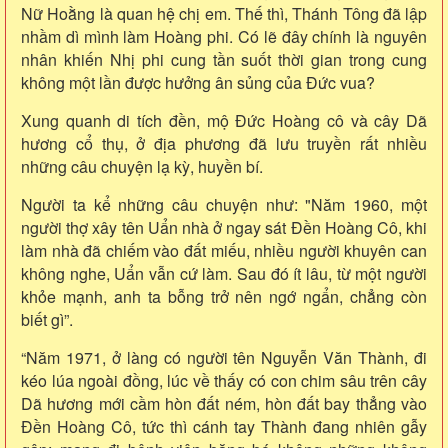
Nữ Hoằng là quan hệ chị em. Thế thì, Thánh Tông đã lập
nhầm dì mình làm Hoàng phi. Có lẽ đây chính là nguyên
nhân khiến Nhị phi cung tần suốt thời gian trong cung
không một lần được hưởng ân sủng của Đức vua?
Xung quanh di tích đền, mộ Đức Hoàng cô và cây Dã
hương cổ thụ, ở địa phương đã lưu truyền rất nhiều
những câu chuyện lạ kỳ, huyền bí.
Người ta kể những câu chuyện như: "Năm 1960, một
người thợ xây tên Uẩn nhà ở ngay sát Đền Hoàng Cô, khi
làm nhà đã chiếm vào đất miếu, nhiều người khuyên can
không nghe, Uẩn vẫn cứ làm. Sau đó ít lâu, từ một người
khỏe mạnh, anh ta bỗng trở nên ngớ ngẩn, chẳng còn
biết gì”.
“Năm 1971, ở làng có người tên Nguyễn Văn Thành, đi
kéo lúa ngoài đồng, lúc về thấy có con chim sâu trên cây
Dã hương mới cầm hòn đất ném, hòn đất bay thẳng vào
Đền Hoàng Cô, tức thì cánh tay Thành đang nhiên gẫy