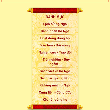
DANH MỤC
Lịch sử họ Ngô
Danh nhân họ Ngô
Hoạt động dòng họ
Văn hóa - Đời sống
Nghiên cứu - Trao đổi
Trải nghiệm - Suy
ngẫm
Sách viết về họ Ngô
Sách tác giả họ Ngô
Gương mặt họ Ngô
Cúng tiến - Công đức
Kết nối dòng họ