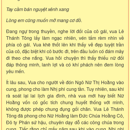
Tay cầm bán nguyệt xênh xang
Lòng em cũng muốn mở mang cơ đồ.
Đang ngự trong thuyền, nghe lời đối của cô gái, vua Lê
Thánh Tông lấy làm ngạc nhiên, vén tấm rèm nhìn về
phía cô gái. Vua khẽ thốt lên khi thấy vẻ đẹp tuyệt trần
của cô, đặc biệt khi cô bước đi, trên đầu luôn có đám mây
đi theo che nắng. Vua hỏi chuyện thì thấy thiếu nữ đối
đáp thông minh, lanh lợi và có khí phách nên đem lòng
yêu mến.
Ít lâu sau, Vua cho người về đón Ngô Nữ Thị Hoằng vào
cung, phong cho làm Nhị phi cung tần. Tuy nhiên, sau khi
rà soát lại lai lịch gia đình, nhà vua mới hay biết Nữ
Hoằng vốn có gốc tích chung huyết thống với mình,
không được phép chung đụng gối chăn. Vua Lê Thánh
Tông đã phong cho Nữ Hoằng làm Đức Chúa Hoằng Cô,
Đô ty Phán sứ hậu, chuyên dạy dỗ các công chúa trong
cung. Tiếc rằng chỉ mấy năm sau khi vào cung, Nhị phi