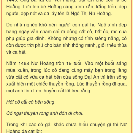
Hoằng. Lớn lên bé Hoằng càng xinh xắn, trắng trẻo, đẹp
người, đẹp nết và đã lấy tên là Ngô Thị Nữ Hoằng.
Do nhà nghèo khó nên người con gái họ Ngô xinh đẹp
hàng ngày vẫn chăm chỉ ra đồng cắt cỏ, bắt ốc, mò cua
phụ giúp gia đình. Không những có tính siêng năng, cô
còn được trời phú cho bản tính thông minh, giỏi thêu thùa
và ca hát.
Năm 1468 Nữ Hoằng tròn 19 tuổi. Vào một buổi sáng
mùa xuân, trong lúc cô đang cùng mấy bạn trong làng
vừa cắt cỏ vừa ca hát bên cửa sông Đại An thì trên sông
xuất hiện một chiếc thuyền rồng. Lúc thuyền rồng đi qua,
một anh lính trên thuyền cất lời trêu rằng:
Hỡi cô cắt cỏ bên sông
Có ngại thuyền rồng anh đón đi chơi.
Trong khi các cô gái khác chưa hiểu chuyện gì thì Nữ
Hoằng đã cất lời: