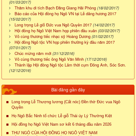
(01/03/2017)
Thăm khu di tích Bạch Đằng Giang Hải Phòng
(18/02/2017)
Báo cáo của Hội đồng họ Ngô VN tại Lễ dâng hương 2017
(15/02/2017)
Long trọng Lễ giỗ Đức vua Ngô Quyền 2017
(14/02/2017)
Hội đồng họ Ngô Việt Nam họp phiên đầu xuân
(03/02/2017)
Vô cùng thương tiếc nhạc sỹ Hoàng Dương
(01/02/2017)
Hội đồng Ngô tộc VN họp phiên thường kỳ đầu năm 2017
(07/01/2017)
Chúc mừng năm mới
(31/12/2016)
Vô cùng thương tiếc ông Ngô Văn Minh
(17/12/2016)
Thành lập Hội đồng Ngô tộc Lâm thời cụm Đông Anh, Sóc Sơn.
(12/12/2016)
Bài đăng gần đây
Long trọng Lễ Thượng lương (Cất nóc) Đền thờ Đức vua Ngô
Quyền
Họ Ngô Bắc Ninh tổ chức Lễ giỗ Thái úy Lý Thường Kiệt
Hội đồng họ Ngô Việt Nam sơ kết 6 tháng đầu năm 2026
THƯ NGỎ CỦA HỘI ĐỒNG HỌ NGÔ VIỆT NAM