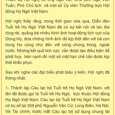
Tuấn, Phó Chủ tịch và một số Ủy viên Thường trực Hội
đồng Họ Ngô Việt Nam.
Hội nghị thấy rằng, trong thời gian vừa qua, Diễn đàn
Tuổi trẻ Họ Ngô Việt Nam đã có sự kết nối và lan tỏa
rộng rãi, quảng bá nhiều hình ảnh hoạt động tích cực của
Dòng Họ, đưa những hình ảnh đó kịp thời đến với bà con
trong Họ cũng như đến với công chúng trong, ngoài
nước. Những kết quả tích cực cần được tạo điều kiện để
phát huy, bên cạnh đó một số mặt hạn chế cần được kịp
thời khắc phục.
Sau khi nghe các đại biểu phát biêu ý kiến, Hội nghị đã
thống nhất:
1- Thành lập Câu lạc bộ Tuổi trẻ Họ Ngô Vệt Nam, với
tên tắt được gọi là Tuổi trẻ Họ Ngô, trực thuộc Hội đồng
Họ Ngô Việt Nam. Câu lạc bộ Tuổi trẻ Họ Ngô Việt Nam
có trụ sở tại 309 phố Nguyễn Văn Cừ, Long Biên, Hà Nội.
Về Tài chính, trước mắt Câu lạc bộ sử dụng chung tài