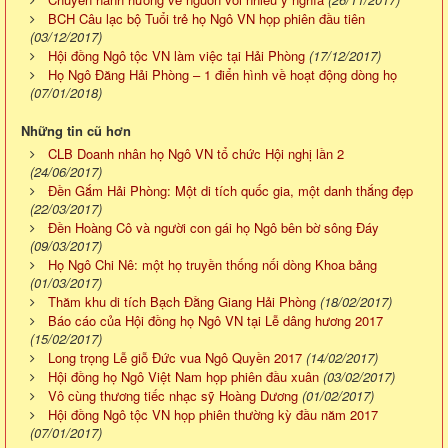
BCH Câu lạc bộ Tuổi trẻ họ Ngô VN họp phiên đầu tiên
(03/12/2017)
Hội đồng Ngô tộc VN làm việc tại Hải Phòng
(17/12/2017)
Họ Ngô Đăng Hải Phòng – 1 điển hình về hoạt động dòng họ
(07/01/2018)
Những tin cũ hơn
CLB Doanh nhân họ Ngô VN tổ chức Hội nghị lần 2
(24/06/2017)
Đền Gắm Hải Phòng: Một di tích quốc gia, một danh thắng đẹp
(22/03/2017)
Đền Hoàng Cô và người con gái họ Ngô bên bờ sông Đáy
(09/03/2017)
Họ Ngô Chi Nê: một họ truyền thống nối dòng Khoa bảng
(01/03/2017)
Thăm khu di tích Bạch Đằng Giang Hải Phòng
(18/02/2017)
Báo cáo của Hội đồng họ Ngô VN tại Lễ dâng hương 2017
(15/02/2017)
Long trọng Lễ giỗ Đức vua Ngô Quyền 2017
(14/02/2017)
Hội đồng họ Ngô Việt Nam họp phiên đầu xuân
(03/02/2017)
Vô cùng thương tiếc nhạc sỹ Hoàng Dương
(01/02/2017)
Hội đồng Ngô tộc VN họp phiên thường kỳ đầu năm 2017
(07/01/2017)