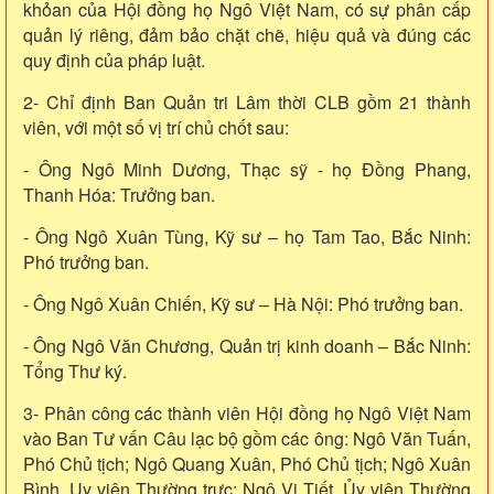
khỏan của Hội đồng họ Ngô Việt Nam, có sự phân cấp
quản lý riêng, đảm bảo chặt chẽ, hiệu quả và đúng các
quy định của pháp luật.
2- Chỉ định Ban Quản tri Lâm thời CLB gồm 21 thành
viên, với một số vị trí chủ chốt sau:
- Ông Ngô Minh Dương, Thạc sỹ - họ Đồng Phang,
Thanh Hóa: Trưởng ban.
- Ông Ngô Xuân Tùng, Kỹ sư – họ Tam Tao, Bắc Ninh:
Phó trưởng ban.
- Ông Ngô Xuân Chiến, Kỹ sư – Hà Nội: Phó trưởng ban.
- Ông Ngô Văn Chương, Quản trị kinh doanh – Bắc Ninh:
Tổng Thư ký.
3- Phân công các thành viên Hội đồng họ Ngô Việt Nam
vào Ban Tư vấn Câu lạc bộ gồm các ông: Ngô Văn Tuấn,
Phó Chủ tịch; Ngô Quang Xuân, Phó Chủ tịch; Ngô Xuân
Bình, Uy viên Thường trực; Ngô Vi Tiết, Ủy viên Thường