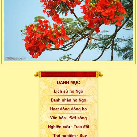
DANH MỤC
Lịch sử họ Ngô
Danh nhân họ Ngô
Hoạt động dòng họ
Văn hóa - Đời sống
Nghiên cứu - Trao đổi
Trải nghiệm - Suy