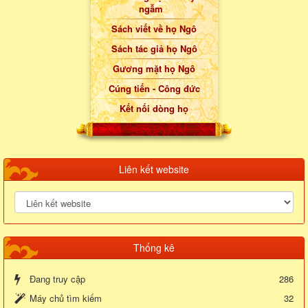
ngẫm
Sách viết về họ Ngô
Sách tác giả họ Ngô
Gương mặt họ Ngô
Cúng tiến - Công đức
Kết nối dòng họ
Liên kết website
Thống kê
Đang truy cập
286
Máy chủ tìm kiếm
32