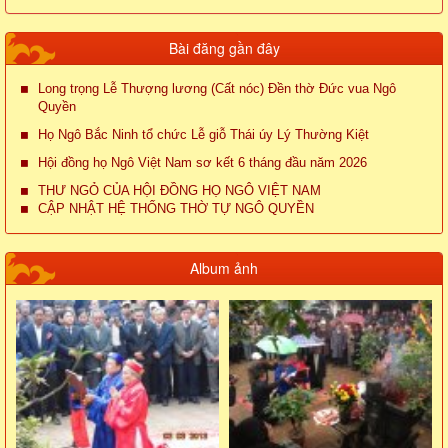
Bài đăng gần đây
Long trọng Lễ Thượng lương (Cất nóc) Đền thờ Đức vua Ngô
Quyền
Họ Ngô Bắc Ninh tổ chức Lễ giỗ Thái úy Lý Thường Kiệt
Hội đồng họ Ngô Việt Nam sơ kết 6 tháng đầu năm 2026
THƯ NGỎ CỦA HỘI ĐỒNG HỌ NGÔ VIỆT NAM
CẬP NHẬT HỆ THỐNG THỜ TỰ NGÔ QUYỀN
Album ảnh