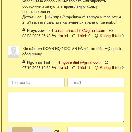
капельница способна быстро стабилизировать
состояние и запустить правильную схему
восстановления.
Детальнее - [url=https://kapelnica-ot-zapoya-v-moskve14-
2.ru/]вызвать сделать капельницу врача от запоя[/url]
Floydvow
o.rum.ah.e.r.17.3@gmail.com
Trả lời
Thích
0
Không thích
0
03/08/2026 05:48
Xin cảm ơn ĐOÀN HỌ NGÔ VN ĐÃ về tìm hiểu HỌ ngô ở
đông phong
Ngô văn Tình
ngovantinh@gmai.com
Trả lời
Thích
1
Không thích
0
07/10/2023 10:29