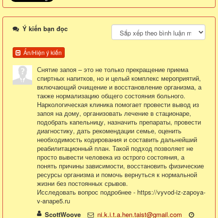
Ý kiến bạn đọc
Ẩn/Hiện ý kiến
Снятие запоя – это не только прекращение приема
спиртных напитков, но и целый комплекс мероприятий,
включающий очищение и восстановление организма, а
также нормализацию общего состояния больного.
Наркологическая клиника помогает провести вывод из
запоя на дому, организовать лечение в стационаре,
подобрать капельницу, назначить препараты, провести
диагностику, дать рекомендации семье, оценить
необходимость кодирования и составить дальнейший
реабилитационный план. Такой подход позволяет не
просто вывести человека из острого состояния, а
понять причины зависимости, восстановить физические
ресурсы организма и помочь вернуться к нормальной
жизни без постоянных срывов.
Исследовать вопрос подробнее - https://vyvod-iz-zapoya-
v-anape5.ru
ScottWoove
ni.k.i.t.a.hen.taist@gmail.com