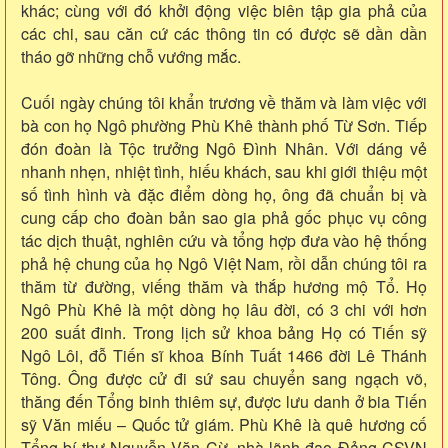
khác; cùng với đó khởi động việc biên tập gia phả của
các chi, sau căn cứ các thông tin có được sẽ dần dần
tháo gỡ những chỗ vướng mắc.
Cuối ngày chúng tôi khẩn trương về thăm và làm việc với
bà con họ Ngô phường Phù Khê thành phố Từ Sơn. Tiếp
đón đoàn là Tộc trưởng Ngô Đình Nhân. Với dáng vẻ
nhanh nhẹn, nhiệt tình, hiếu khách, sau khi giới thiệu một
số tình hình và đặc điểm dòng họ, ông đã chuẩn bị và
cung cấp cho đoàn bản sao gia phả gốc phục vụ công
tác dịch thuật, nghiên cứu và tổng hợp đưa vào hệ thống
phả hệ chung của họ Ngô Việt Nam, rồi dẫn chúng tôi ra
thăm từ đường, viếng thăm và thắp hương mộ Tổ. Họ
Ngô Phù Khê là một dòng họ lâu đời, có 3 chi với hơn
200 suất đinh. Trong lịch sử khoa bảng Họ có Tiến sỹ
Ngô Lôi, đỗ Tiến sĩ khoa Bính Tuất 1466 đời Lê Thánh
Tông. Ông được cử đi sứ sau chuyển sang ngạch võ,
thăng đến Tổng binh thiêm sự, được lưu danh ở bia Tiến
sỹ Văn miếu – Quốc tử giám. Phù Khê là quê hương cố
Tổng bí thư Nguyễn Văn Cừ, nhà lãnh đạo Đảng CSVN