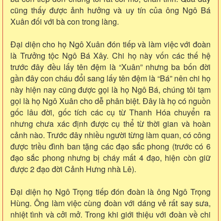
cũng thấy được ảnh hưởng và uy tín của ông Ngô Bá
Xuân đối với bà con trong làng.
Đại diện cho họ Ngô Xuân đón tiếp và làm việc với đoàn
là Trưởng tộc Ngô Bá Xây. Chi họ này vốn các thế hệ
trước đây đều lấy tên đệm là “Xuân” nhưng ba bốn đời
gần đây con cháu đổi sang lấy tên đệm là “Bá” nên chi họ
này hiện nay cũng được gọi là họ Ngô Bá, chúng tôi tạm
gọi là họ Ngô Xuân cho dễ phân biệt. Đây là họ có nguồn
gốc lâu đời, gốc tích các cụ từ Thanh Hóa chuyển ra
nhưng chưa xác định được cụ thể từ thời gian và hoàn
cảnh nào. Trước đây nhiều người từng làm quan, có công
được triều đình ban tặng các đạo sắc phong (trước có 6
đạo sắc phong nhưng bị cháy mất 4 đạo, hiện còn giữ
được 2 đạo đời Cảnh Hưng nhà Lê).
Đại diện họ Ngô Trọng tiếp đón đoàn là ông Ngô Trọng
Hùng. Ông làm việc cùng đoàn với dáng vẻ rất say sưa,
nhiệt tình và cởi mở. Trong khi giới thiệu với đoàn về chi