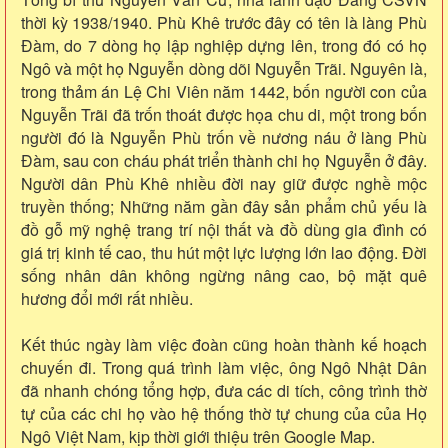
thời kỳ 1938/1940. Phù Khê trước đây có tên là làng Phù
Đàm, do 7 dòng họ lập nghiệp dựng lên, trong đó có họ
Ngô và một họ Nguyễn dòng dõi Nguyễn Trãi. Nguyên là,
trong thảm án Lệ Chi Viên năm 1442, bốn người con của
Nguyễn Trãi đã trốn thoát được họa chu di, một trong bốn
người đó là Nguyễn Phù trốn về nương náu ở làng Phù
Đàm, sau con cháu phát triển thành chi họ Nguyễn ở đây.
Người dân Phù Khê nhiều đời nay giữ được nghề mộc
truyền thống; Những năm gần đây sản phẩm chủ yếu là
đồ gỗ mỹ nghệ trang trí nội thất và đồ dùng gia đình có
giá trị kinh tế cao, thu hút một lực lượng lớn lao động. Đời
sống nhân dân không ngừng nâng cao, bộ mặt quê
hương đổi mới rất nhiều.
Kết thúc ngày làm việc đoàn cũng hoàn thành kế hoạch
chuyến đi. Trong quá trình làm việc, ông Ngô Nhật Dân
đã nhanh chóng tổng hợp, đưa các di tích, công trình thờ
tự của các chi họ vào hệ thống thờ tự chung của của Họ
Ngô Việt Nam, kịp thời giới thiệu trên Google Map.