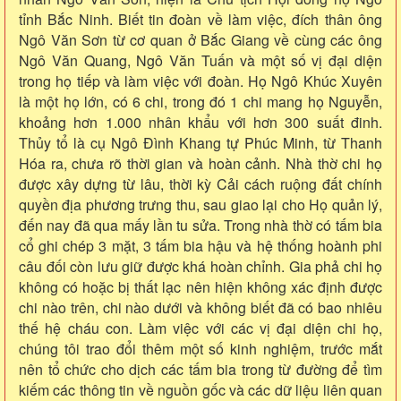
tỉnh Bắc Ninh. Biết tin đoàn về làm việc, đích thân ông
Ngô Văn Sơn từ cơ quan ở Bắc Giang về cùng các ông
Ngô Văn Quang, Ngô Văn Tuấn và một số vị đại diện
trong họ tiếp và làm việc với đoàn. Họ Ngô Khúc Xuyên
là một họ lớn, có 6 chi, trong đó 1 chi mang họ Nguyễn,
khoảng hơn 1.000 nhân khẩu với hơn 300 suất đinh.
Thủy tổ là cụ Ngô Đình Khang tự Phúc Minh, từ Thanh
Hóa ra, chưa rõ thời gian và hoàn cảnh. Nhà thờ chi họ
được xây dựng từ lâu, thời kỳ Cải cách ruộng đất chính
quyền địa phương trưng thu, sau giao lại cho Họ quản lý,
đến nay đã qua mấy lần tu sửa. Trong nhà thờ có tấm bia
cổ ghi chép 3 mặt, 3 tấm bia hậu và hệ thống hoành phi
câu đối còn lưu giữ được khá hoàn chỉnh. Gia phả chi họ
không có hoặc bị thất lạc nên hiện không xác định được
chi nào trên, chi nào dưới và không biết đã có bao nhiêu
thế hệ cháu con. Làm việc với các vị đại diện chi họ,
chúng tôi trao đổi thêm một số kinh nghiệm, trước mắt
nên tổ chức cho dịch các tấm bia trong từ đường để tìm
kiếm các thông tin về nguồn gốc và các dữ liệu liên quan