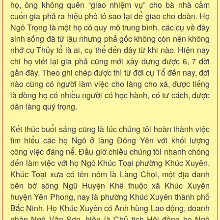
họ, ông không quên “giao nhiệm vụ” cho bà nhà cầm
cuốn gia phả ra hiệu phô tô sao lại để giao cho đoàn. Họ
Ngô Trọng là một họ có quy mô trung bình. các cụ về đây
sinh sống đã từ lâu nhưng phả gốc không còn nên không
nhớ cụ Thủy tổ là ai, cụ thể đến đây từ khi nào. Hiện nay
chi họ viết lại gia phả cũng mới xây dựng được 6, 7 đời
gần đây. Theo ghi chép được thì từ đời cụ Tổ đến nay, đời
nào cũng có người làm việc cho làng cho xã, được tiếng
là dòng họ có nhiều người có học hành, có tư cách, được
dân làng quý trọng.
Kết thúc buổi sáng cũng là lúc chúng tôi hoàn thành việc
tìm hiểu các họ Ngô ở làng Đông Yên với khối lượng
công việc đáng nể. Đầu giờ chiều chúng tôi nhanh chóng
đến làm việc với họ Ngô Khúc Toại phường Khúc Xuyên.
Khúc Toại xưa có tên nôm là Làng Chọi, một địa danh
bên bờ sông Ngũ Huyện Khê thuộc xã Khúc Xuyên
huyện Yên Phong, nay là phường Khúc Xuyên thành phố
Bắc Ninh. Họ Khúc Xuyên có Anh hùng Lao động, doanh
nhân Ngô Văn Sơn, hiện là Chủ tịch Hội đồng họ Ngô