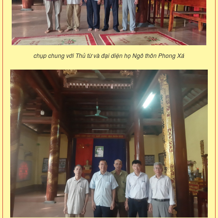
chụp chung với Thủ từ và đại diện họ Ngô thôn Phong Xá