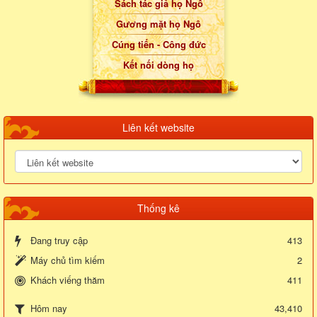
Sách tác giả họ Ngô
Gương mặt họ Ngô
Cúng tiến - Công đức
Kết nối dòng họ
Liên kết website
Thống kê
Đang truy cập
413
Máy chủ tìm kiếm
2
Khách viếng thăm
411
43,410
Hôm nay