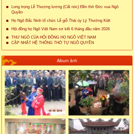
Long trọng Lễ Thượng lương (Cất nóc) Đền thờ Đức vua Ngô
Quyền
Họ Ngô Bắc Ninh tổ chức Lễ giỗ Thái úy Lý Thường Kiệt
Hội đồng họ Ngô Việt Nam sơ kết 6 tháng đầu năm 2026
THƯ NGỎ CỦA HỘI ĐỒNG HỌ NGÔ VIỆT NAM
CẬP NHẬT HỆ THỐNG THỜ TỰ NGÔ QUYỀN
Album ảnh