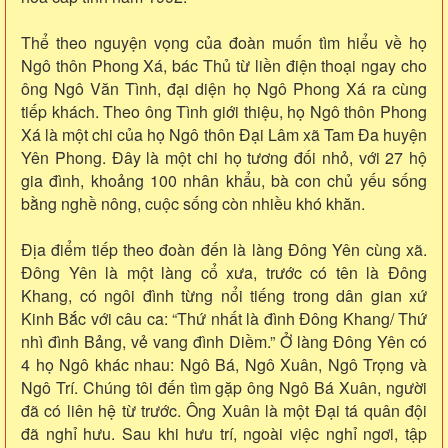
Thể theo nguyện vọng của đoàn muốn tìm hiểu về họ
Ngô thôn Phong Xá, bác Thủ từ liền điện thoại ngay cho
ông Ngô Văn Tình, đại diện họ Ngô Phong Xá ra cùng
tiếp khách. Theo ông Tình giới thiệu, họ Ngô thôn Phong
Xá là một chi của họ Ngô thôn Đại Lâm xã Tam Đa huyện
Yên Phong. Đây là một chi họ tương đối nhỏ, với 27 hộ
gia đình, khoảng 100 nhân khẩu, bà con chủ yếu sống
bằng nghề nông, cuộc sống còn nhiều khó khăn.
Địa điểm tiếp theo đoàn đến là làng Đông Yên cùng xã.
Đông Yên là một làng cổ xưa, trước có tên là Đông
Khang, có ngôi đình từng nổi tiếng trong dân gian xứ
Kinh Bắc với câu ca: “Thứ nhất là đình Đông Khang/ Thứ
nhì đình Bảng, vẻ vang đình Diềm.” Ở làng Đông Yên có
4 họ Ngô khác nhau: Ngô Bá, Ngô Xuân, Ngô Trọng và
Ngô Trí. Chúng tôi đến tìm gặp ông Ngô Bá Xuân, người
đã có liên hệ từ trước. Ông Xuân là một Đại tá quân đội
đã nghỉ hưu. Sau khi hưu trí, ngoài việc nghỉ ngơi, tập