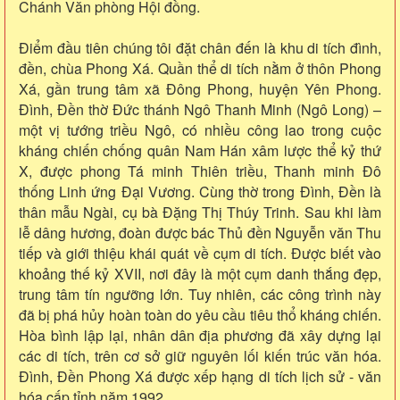
Chánh Văn phòng Hội đồng.
Điểm đầu tiên chúng tôi đặt chân đến là khu di tích đình,
đền, chùa Phong Xá. Quần thể di tích nằm ở thôn Phong
Xá, gần trung tâm xã Đông Phong, huyện Yên Phong.
Đình, Đền thờ Đức thánh Ngô Thanh Minh (Ngô Long) –
một vị tướng triều Ngô, có nhiều công lao trong cuộc
kháng chiến chống quân Nam Hán xâm lược thể kỷ thứ
X, được phong Tá minh Thiên triều, Thanh minh Đô
thống Linh ứng Đại Vương. Cùng thờ trong Đình, Đền là
thân mẫu Ngài, cụ bà Đặng Thị Thúy Trinh. Sau khi làm
lễ dâng hương, đoàn được bác Thủ đền Nguyễn văn Thu
tiếp và giới thiệu khái quát về cụm di tích. Được biết vào
khoảng thế kỷ XVII, nơi đây là một cụm danh thắng đẹp,
trung tâm tín ngưỡng lớn. Tuy nhiên, các công trình này
đã bị phá hủy hoàn toàn do yêu cầu tiêu thổ kháng chiến.
Hòa bình lập lại, nhân dân địa phương đã xây dựng lại
các di tích, trên cơ sở giữ nguyên lối kiến trúc văn hóa.
Đình, Đền Phong Xá được xếp hạng di tích lịch sử - văn
hóa cấp tỉnh năm 1992.