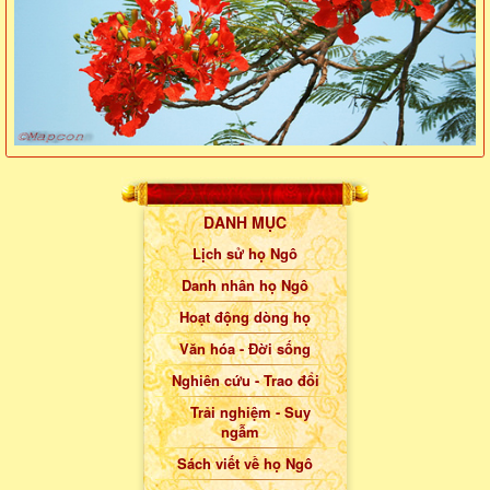
DANH MỤC
Lịch sử họ Ngô
Danh nhân họ Ngô
Hoạt động dòng họ
Văn hóa - Đời sống
Nghiên cứu - Trao đổi
Trải nghiệm - Suy
ngẫm
Sách viết về họ Ngô