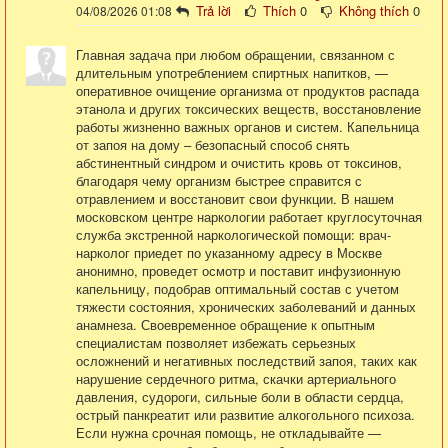
Trả lời
Thích
0
Không thích
0
04/08/2026 01:08
Главная задача при любом обращении, связанном с
длительным употреблением спиртных напитков, —
оперативное очищение организма от продуктов распада
этанола и других токсических веществ, восстановление
работы жизненно важных органов и систем. Капельница
от запоя на дому – безопасный способ снять
абстинентный синдром и очистить кровь от токсинов,
благодаря чему организм быстрее справится с
отравлением и восстановит свои функции. В нашем
московском центре наркологии работает круглосуточная
служба экстренной наркологической помощи: врач-
нарколог приедет по указанному адресу в Москве
анонимно, проведет осмотр и поставит инфузионную
капельницу, подобрав оптимальный состав с учетом
тяжести состояния, хронических заболеваний и данных
анамнеза. Своевременное обращение к опытным
специалистам позволяет избежать серьезных
осложнений и негативных последствий запоя, таких как
нарушение сердечного ритма, скачки артериального
давления, судороги, сильные боли в области сердца,
острый панкреатит или развитие алкогольного психоза.
Если нужна срочная помощь, не откладывайте —