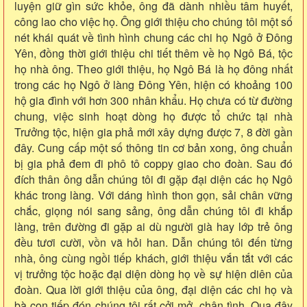
luyện giữ gìn sức khỏe, ông đã dành nhiều tâm huyết,
công lao cho việc họ. Ông giới thiệu cho chúng tôi một số
nét khái quát về tình hình chung các chi họ Ngô ở Đông
Yên, đồng thời giới thiệu chi tiết thêm về họ Ngô Bá, tộc
họ nhà ông. Theo giới thiệu, họ Ngô Bá là họ đông nhất
trong các họ Ngô ở làng Đông Yên, hiện có khoảng 100
hộ gia đình với hơn 300 nhân khẩu. Họ chưa có từ đường
chung, việc sinh hoạt dòng họ được tổ chức tại nhà
Trưởng tộc, hiện gia phả mới xây dựng được 7, 8 đời gần
đây. Cung cấp một số thông tin cơ bản xong, ông chuẩn
bị gia phả đem đi phô tô coppy giao cho đoàn. Sau đó
đích thân ông dẫn chúng tôi đi gặp đại diện các họ Ngô
khác trong làng. Với dáng hình thon gọn, sải chân vững
chắc, giọng nói sang sảng, ông dẫn chúng tôi đi khắp
làng, trên đường đi gặp ai dù người già hay lớp trẻ ông
đều tươi cười, vồn vã hỏi han. Dẫn chúng tôi đến từng
nhà, ông cùng ngồi tiếp khách, giới thiệu vắn tắt với các
vị trưởng tộc hoặc đại diện dòng họ về sự hiện diên của
đoàn. Qua lời giới thiệu của ông, đại diện các chi họ và
bà con tiếp đón chúng tôi rất cởi mở, chân tình. Qua đây