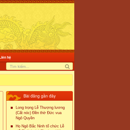
Liên hệ
Bài đăng gần đây
Long trọng Lễ Thượng lương
(Cất nóc) Đền thờ Đức vua
Ngô Quyền
Họ Ngô Bắc Ninh tổ chức Lễ