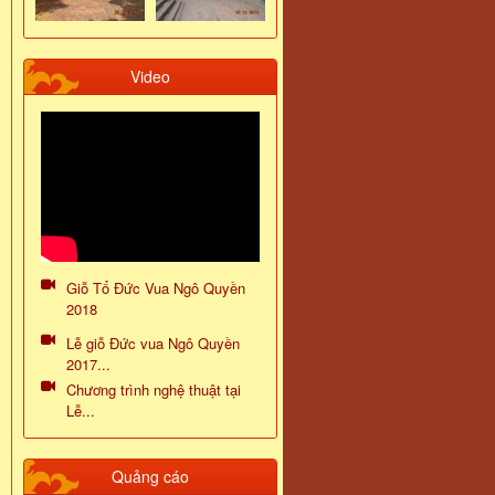
Video
Giỗ Tổ Đức Vua Ngô Quyền
2018
Lễ giỗ Đức vua Ngô Quyền
2017...
Chương trình nghệ thuật tại
Lễ...
Quảng cáo