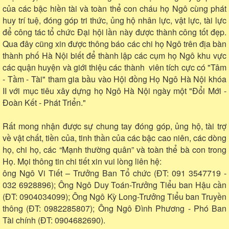
của các bậc hiền tài và toàn thể con cháu họ Ngô cùng phát
huy trí tuệ, đóng góp tri thức, ủng hộ nhân lực, vật lực, tài lực
để công tác tổ chức Đại hội lần này được thành công tốt đẹp.
Qua đây cũng xin được thông báo các chi họ Ngô trên địa bàn
thành phố Hà Nội biết để thành lập các cụm họ Ngô khu vực
các quận huyện và giới thiệu các thành viên tích cực có "Tâm
- Tầm - Tài" tham gia bầu vào Hội đồng Họ Ngô Hà Nội khóa
II với mục tiêu xây dựng họ Ngô Hà Nội ngày một "Đổi Mới -
Đoàn Kết - Phát Triển."
Rất mong nhận được sự chung tay đóng góp, ủng hộ, tài trợ
về vật chất, tiền của, tinh thần của các bậc cao niên, các dòng
họ, chi họ, các “Mạnh thường quân” và toàn thể bà con trong
Họ. Mọi thông tin chi tiết xin vui lòng liên hệ:
ông Ngô Vi Tiết – Trưởng Ban Tổ chức (ĐT: 091 3547719 -
032 6928896); Ông Ngô Duy Toán-Trưởng Tiểu ban Hậu cần
(ĐT: 0904034099); Ông Ngô Kỳ Long-Trưởng Tiểu ban Truyền
thông (ĐT: 0982285807); Ông Ngô Đình Phương - Phó Ban
Tài chính (ĐT: 0904682690).