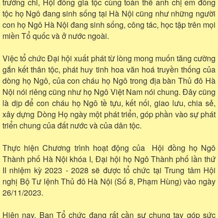
trưởng chi, Hội đồng gia tộc cùng toàn thể anh chị em đồng
tộc họ Ngô đang sinh sống tại Hà Nội cũng như những người
con họ Ngô Hà Nội đang sinh sống, công tác, học tập trên mọi
miền Tổ quốc và ở nước ngoài.
Việc tổ chức Đại hội xuất phát từ lòng mong muốn tăng cường
gắn kết thân tộc, phát huy tinh hoa văn hoá truyền thống của
dòng họ Ngô, của con cháu họ Ngô trong địa bàn Thủ đô Hà
Nội nói riêng cũng như họ Ngô Việt Nam nói chung. Đây cũng
là dịp để con cháu họ Ngô tề tựu, kết nối, giao lưu, chia sẻ,
xây dựng Dòng Họ ngày một phát triển, góp phần vào sự phát
triển chung của đất nước và của dân tộc.
Thực hiện Chương trình hoạt động của Hội đồng họ Ngô
Thành phố Hà Nội khóa I, Đại hội họ Ngô Thành phố lần thứ
II nhiệm kỳ 2023 - 2028 sẽ được tổ chức tại Trung tâm Hội
nghị Bộ Tư lệnh Thủ đô Hà Nội (Số 8, Phạm Hùng) vào ngày
26/11/2023.
Hiện nay, Ban Tổ chức đang rất cần sự chung tay góp sức