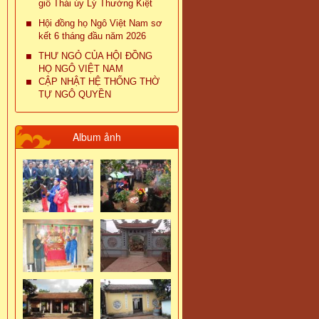
giỗ Thái úy Lý Thường Kiệt
Hội đồng họ Ngô Việt Nam sơ
kết 6 tháng đầu năm 2026
THƯ NGỎ CỦA HỘI ĐỒNG
HỌ NGÔ VIỆT NAM
CẬP NHẬT HỆ THỐNG THỜ
TỰ NGÔ QUYỀN
Album ảnh