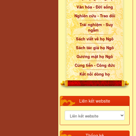
Văn hóa - Đời sống
Nghiên cứu - Trao đổi
Trải nghiệm - Suy
ngẫm
Sách viết về họ Ngô
Sách tác giả họ Ngô
Gương mặt họ Ngô
Cúng tiến - Công đức
Kết nối dòng họ
Liên kết website
Thống kê