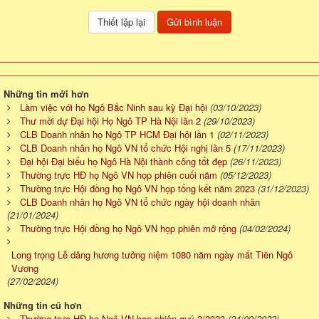
Những tin mới hơn
Làm việc với họ Ngô Bắc Ninh sau kỳ Đại hội
(03/10/2023)
Thư mời dự Đại hội Họ Ngô TP Hà Nội lần 2
(29/10/2023)
CLB Doanh nhân họ Ngô TP HCM Đại hội lần 1
(02/11/2023)
CLB Doanh nhân họ Ngô VN tổ chức Hội nghị lần 5
(17/11/2023)
Đại hội Đại biểu họ Ngô Hà Nội thành công tốt đẹp
(26/11/2023)
Thường trực HĐ họ Ngô VN họp phiên cuối năm
(05/12/2023)
Thường trực Hội đồng họ Ngô VN họp tổng kết năm 2023
(31/12/2023)
CLB Doanh nhân họ Ngô VN tổ chức ngày hội doanh nhân
(21/01/2024)
Thường trực Hội đồng họ Ngô VN họp phiên mở rộng
(04/02/2024)
Long trọng Lễ dâng hương tưởng niệm 1080 năm ngày mất Tiền Ngô
Vương
(27/02/2024)
Những tin cũ hơn
Thường trực HĐ họ Ngô VN họp phiên quý 3/2023
(24/09/2023)