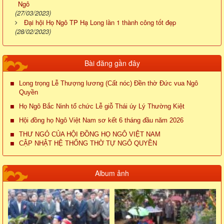
Ngô
(27/03/2023)
Đại hội Họ Ngô TP Hạ Long lần 1 thành công tốt đẹp
(28/02/2023)
Bài đăng gần đây
Long trọng Lễ Thượng lương (Cất nóc) Đền thờ Đức vua Ngô
Quyền
Họ Ngô Bắc Ninh tổ chức Lễ giỗ Thái úy Lý Thường Kiệt
Hội đồng họ Ngô Việt Nam sơ kết 6 tháng đầu năm 2026
THƯ NGỎ CỦA HỘI ĐỒNG HỌ NGÔ VIỆT NAM
CẬP NHẬT HỆ THỐNG THỜ TỰ NGÔ QUYỀN
Album ảnh