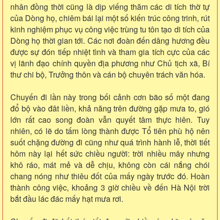
nhân đồng thời cũng là dịp viếng thăm các di tích thờ tự
của Dòng họ, chiêm bái lại một số kiến trúc công trinh, rút
kinh nghiệm phục vụ công việc trùng tu tôn tạo di tích của
Dòng họ thời gian tới. Các nơi đoàn đến dâng hương đều
được sự đón tiếp nhiệt tình và tham gia tích cực của các
vị lãnh đạo chính quyền địa phương như Chủ tịch xã, Bí
thư chi bộ, Trưởng thôn và cán bộ chuyên trách văn hóa.
Chuyến đi lần này trong bối cảnh cơn bão số một đang
đổ bộ vào đât liền, khả năng trên đường gặp mưa to, gió
lớn rất cao song đoàn vẫn quyết tâm thực hiên. Tuy
nhiên, có lẽ do tấm lòng thành được Tổ tiên phù hộ nên
suốt chặng đường đi cũng như quá trình hành lễ, thời tiết
hôm này lại hết sức chiều người: trời nhiều mây nhưng
khô ráo, mát mẻ và dễ chịu, không còn cái nắng chói
chang nóng như thiêu đốt của mấy ngày trước đó. Hoàn
thành công việc, khoảng 3 giờ chiều về đến Hà Nội trời
bắt đầu lác đác mấy hạt mưa rơi.