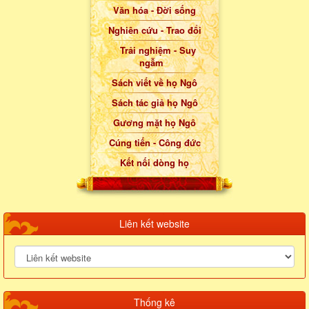
Văn hóa - Đời sống
Nghiên cứu - Trao đổi
Trải nghiệm - Suy
ngẫm
Sách viết về họ Ngô
Sách tác giả họ Ngô
Gương mặt họ Ngô
Cúng tiến - Công đức
Kết nối dòng họ
Liên kết website
Thống kê