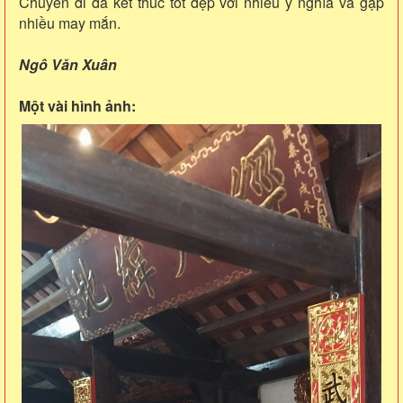
Chuyến đi đã kết thúc tốt đẹp với nhiều ý nghĩa và gặp
nhiều may mắn.
Ngô Văn Xuân
Một vài hình ảnh: