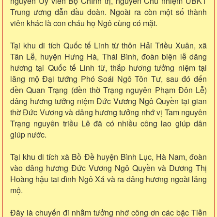
nguyên Ủy viên Bộ Chính trị, nguyên Chủ nhiệm UBKT
Trung ương dẫn đầu đoàn. Ngoài ra còn một số thành
viên khác là con cháu họ Ngô cùng có mặt.
Tại khu di tích Quốc tế Linh từ thôn Hải Triều Xuân, xã
Tân Lễ, huyện Hưng Hà, Thái Bình, đoàn biện lễ dâng
hương tại Quốc tế Linh từ, thắp hương tưởng niệm tại
lăng mộ Đại tướng Phó Soái Ngô Tôn Tư, sau đó đến
đền Quan Trạng (đền thờ Trạng nguyên Phạm Đôn Lễ)
dâng hương tưởng niệm Đức Vương Ngô Quyền tại gian
thờ Đức Vương và dâng hương tưởng nhớ vị Tam nguyên
Trạng nguyên triều Lê đã có nhiều công lao giúp dân
giúp nước.
Tại khu di tích xã Bồ Đề huyện Bình Lục, Hà Nam, đoàn
vào dâng hương Đức Vương Ngô Quyền và Dương Thị
Hoàng hậu tai đình Ngô Xá và ra dâng hương ngoài lăng
mộ.
Đây là chuyến đi nhằm tưởng nhớ công ơn các bậc Tiền