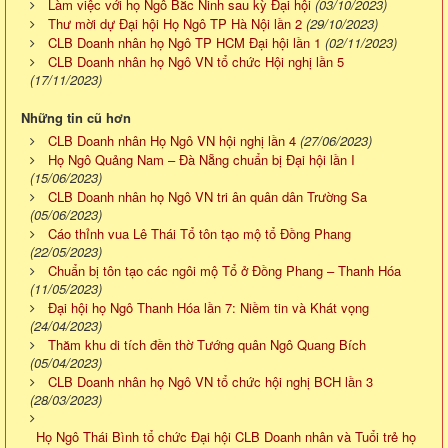
Làm việc với họ Ngô Bắc Ninh sau kỳ Đại hội
(03/10/2023)
Thư mời dự Đại hội Họ Ngô TP Hà Nội lần 2
(29/10/2023)
CLB Doanh nhân họ Ngô TP HCM Đại hội lần 1
(02/11/2023)
CLB Doanh nhân họ Ngô VN tổ chức Hội nghị lần 5
(17/11/2023)
Những tin cũ hơn
CLB Doanh nhân Họ Ngô VN hội nghị lần 4
(27/06/2023)
Họ Ngô Quảng Nam – Đà Nẵng chuẩn bị Đại hội lần I
(15/06/2023)
CLB Doanh nhân họ Ngô VN tri ân quân dân Trường Sa
(05/06/2023)
Cáo thỉnh vua Lê Thái Tổ tôn tạo mộ tổ Đồng Phang
(22/05/2023)
Chuẩn bị tôn tạo các ngôi mộ Tổ ở Đồng Phang – Thanh Hóa
(11/05/2023)
Đại hội họ Ngô Thanh Hóa lần 7: Niềm tin và Khát vọng
(24/04/2023)
Thăm khu di tích đền thờ Tướng quân Ngô Quang Bích
(05/04/2023)
CLB Doanh nhân họ Ngô VN tổ chức hội nghị BCH lần 3
(28/03/2023)
Họ Ngô Thái Bình tổ chức Đại hội CLB Doanh nhân và Tuổi trẻ họ