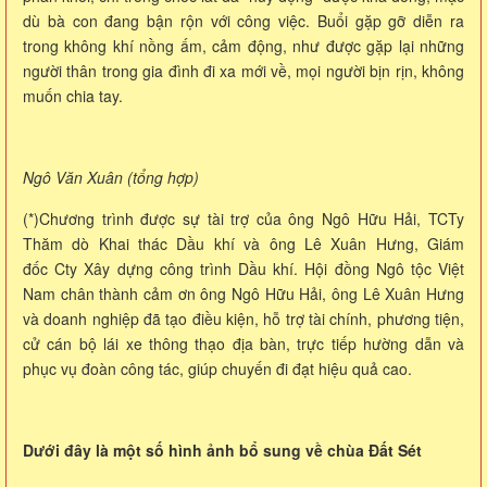
dù bà con đang bận rộn với công việc. Buổi gặp gỡ diễn ra
trong không khí nồng ấm, cảm động, như được gặp lại những
người thân trong gia đình đi xa mới về, mọi người bịn rịn, không
muốn chia tay.
Ngô Văn Xuân (tổng hợp)
(*)Chương trình được sự tài trợ của ông Ngô Hữu Hải, TCTy
Thăm dò Khai thác Dầu khí và ông Lê Xuân Hưng, Giám
đốc Cty Xây dựng công trình Dầu khí. Hội đồng Ngô tộc Việt
Nam chân thành cảm ơn ông Ngô Hữu Hải, ông Lê Xuân Hưng
và doanh nghiệp đã tạo điều kiện, hỗ trợ tài chính, phương tiện,
cử cán bộ lái xe thông thạo địa bàn, trực tiếp hường dẫn và
phục vụ đoàn công tác, giúp chuyến đi đạt hiệu quả cao.
Dưới đây là một số hình ảnh bổ sung về chùa Đất Sét