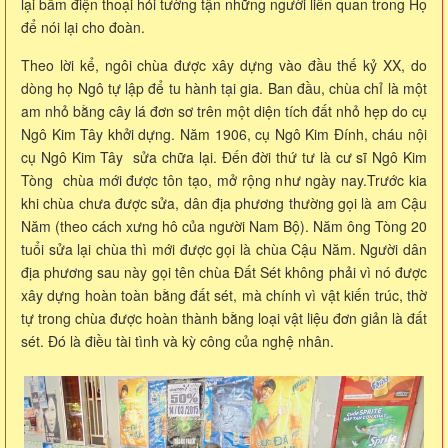
lại bấm điện thoại hỏi tường tận những người liên quan trong Họ
để nói lại cho đoàn.
Theo lời kể, ngôi chùa được xây dựng vào đầu thế kỷ XX, do
dòng họ Ngô tự lập để tu hành tại gia. Ban đầu, chùa chỉ là một
am nhỏ bằng cây lá đơn sơ trên một diện tích đất nhỏ hẹp do cụ
Ngô Kim Tây khởi dựng. Năm 1906, cụ Ngô Kim Đính, cháu nội
cụ Ngô Kim Tây sửa chữa lại. Đến đời thứ tư là cư sĩ Ngô Kim
Tòng chùa mới được tôn tạo, mở rộng như ngày nay.
Trước kia
khi chùa chưa được sửa, dân địa phương thường gọi là am Cậu
Năm (theo cách xưng hô của người Nam Bộ). Năm ông Tòng 20
tuổi sửa lại chùa thì mới được gọi là chùa Cậu Năm. Người dân
địa phương sau này gọi tên chùa Đất Sét không phải vì nó được
xây dựng hoàn toàn bằng đất sét, mà chính vì vật kiến trúc, thờ
tự trong chùa được hoàn thành bằng loại vật liệu đơn giản là đất
sét. Đó là điều tài tình và kỳ công của nghệ nhân.