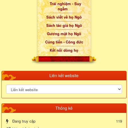
Trải nghiệm - Suy
ngẫm
Sách viết về họ Ngô
Sách tác giả họ Ngô
Gương mặt họ Ngô
Cúng tiến - Công đức
Kết nối dòng họ
Liên kết website
Thống kê
Đang truy cập
119