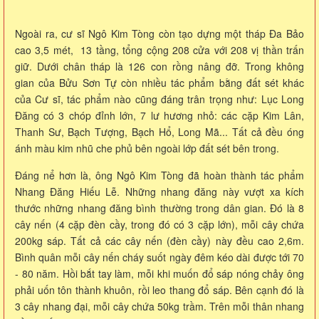
Ngoài ra, cư sĩ Ngô Kim Tòng còn tạo dựng một tháp Đa Bảo
cao 3,5 mét, 13 tầng, tổng cộng 208 cửa với 208 vị thần trấn
giữ. Dưới chân tháp là 126 con rồng nâng đỡ. Trong không
gian của Bửu Sơn Tự còn nhiều tác phẩm bằng đất sét khác
của Cư sĩ, tác phẩm nào cũng đáng trân trọng như: Lục Long
Đăng có 3 chóp đỉnh lớn, 7 lư hương nhỏ: các cặp Kim Lân,
Thanh Sư, Bạch Tượng, Bạch Hổ, Long Mã... Tất cả đều óng
ánh màu kim nhũ che phủ bên ngoài lớp đất sét bên trong.
Đáng nể hơn là, ông Ngô Kim Tòng đã hoàn thành tác phẩm
Nhang Đăng Hiếu Lễ. Những nhang đăng này vượt xa kích
thước những nhang đăng bình thường trong dân gian. Đó là 8
cây nến (4 cặp đèn cầy, trong đó có 3 cặp lớn), mỗi cây chứa
200kg sáp. Tất cả các cây nến (đèn cầy) này đều cao 2,6m.
Bình quân mỗi cây nến cháy suốt ngày đêm kéo dài được tới 70
- 80 năm. Hồi bắt tay làm, mỗi khi muốn đổ sáp nóng chảy ông
phải uốn tôn thành khuôn, rồi leo thang đổ sáp. Bên cạnh đó là
3 cây nhang đại, mỗi cây chứa 50kg trầm. Trên mỗi thân nhang