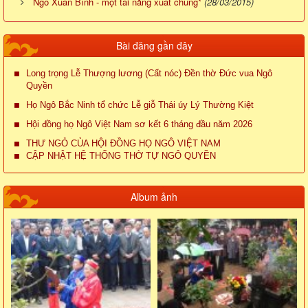
Ngô Xuân Bính - một tài năng xuất chúng*
(28/03/2015)
Bài đăng gần đây
Long trọng Lễ Thượng lương (Cất nóc) Đền thờ Đức vua Ngô
Quyền
Họ Ngô Bắc Ninh tổ chức Lễ giỗ Thái úy Lý Thường Kiệt
Hội đồng họ Ngô Việt Nam sơ kết 6 tháng đầu năm 2026
THƯ NGỎ CỦA HỘI ĐỒNG HỌ NGÔ VIỆT NAM
CẬP NHẬT HỆ THỐNG THỜ TỰ NGÔ QUYỀN
Album ảnh