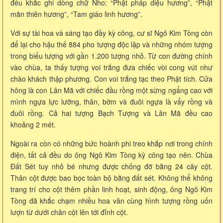
đều khắc ghi dòng chữ Nho: “Phật pháp diệu hương”, “Phật
mãn thiên hương”, “Tam giáo linh hương”.
Với sự tài hoa và sáng tạo đầy kỳ công, cư sĩ Ngô Kim Tòng còn
để lại cho hậu thế 884 pho tượng độc lập và những nhóm tượng
trong biểu tượng với gần 1.200 tượng nhỏ. Từ con đường chính
vào chùa, ta thấy tượng voi trắng đưa chiếc vòi cong vút như
chào khách thập phương. Con voi trắng tạc theo Phật tích. Cửa
hông là con Lân Mã với chiếc đầu rồng một sừng ngẩng cao với
mình ngựa lực lưỡng, thân, bờm và đuôi ngựa là vẩy rồng và
đuôi rồng. Cả hai tượng Bạch Tượng và Lân Mã đều cao
khoảng 2 mét.
Ngoài ra còn có những bức hoành phi treo khắp nơi trong chính
điện, tất cả đều do ông Ngô Kim Tòng kỳ công tạo nên. Chùa
Đất Sét tuy nhỏ bé nhưng được chống đỡ bằng 24 cây cột.
Thân cột được bao bọc toàn bộ bằng đất sét. Không thể không
trang trí cho cột thêm phần linh hoạt, sinh động, ông Ngô Kim
Tòng đã khắc chạm nhiều hoa văn cùng hình tượng rồng uốn
lượn từ dưới chân cột lên tới đỉnh cột.