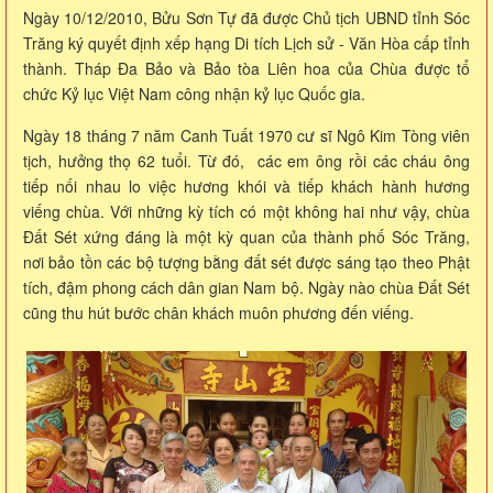
Ngày 10/12/2010, Bửu Sơn Tự đã được Chủ tịch UBND tỉnh Sóc
Trăng ký quyết định xếp hạng Di tích Lịch sử - Văn Hòa cấp tỉnh
thành. Tháp Đa Bảo và Bảo tòa Liên hoa của Chùa được tổ
chức Kỷ lục Việt Nam công nhận kỷ lục Quốc gia.
Ngày 18 tháng 7 năm Canh Tuất 1970 cư sĩ Ngô Kim Tòng viên
tịch, hưởng thọ 62 tuổi. Từ đó, các em ông rồi các cháu ông
tiếp nối nhau lo việc hương khói và tiếp khách hành hương
viếng chùa. Với những kỳ tích có một không hai như vậy, chùa
Đất Sét xứng đáng là một kỳ quan của thành phố Sóc Trăng,
nơi bảo tồn các bộ tượng bằng đất sét được sáng tạo theo Phật
tích, đậm phong cách dân gian Nam bộ. Ngày nào chùa Đất Sét
cũng thu hút bước chân khách muôn phương đến viếng.