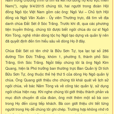
Nằm trong chương trình đi tìm và kết nối dòng họ khu vực miền
Nam(*), ngày 9/4/2015 chúng tôi, hai người trong đoàn Hội
đồng Ngô tộc Việt Nam gồm các ông: Ngô Vui – Chủ tịch Hội
đồng và Ngô Văn Xuân - Ủy viên Thường trực, đã tìm về địa
danh chùa Đất Sét ở Sóc Trăng. Trước khi đi, qua các phương
tiện truyền thông, chúng tôi được biết ngôi chùa do cư sĩ Ngô
Kim Tòng, nghệ nhân dòng tộc họ Ngô tạo dựng và quản lý nên
đã quyết định đến tìm hiểu sâu về dòng Họ ở đây.
Chùa Đất Sét có tên chữ là Bửu Sơn Tự, tọa lạc tại số 286
đường Tôn Đức Thắng, khóm 1, phường 5, thành phố Sóc
Trăng, tỉnh Sóc Trăng. Ngồi tiiếp chúng tôi là ông Ngô Kim
Quang, hiện là Phó trưởng ban thường trực Ban Quản lý Di tích
Bửu Sơn Tự, ông thuộc thế hệ thứ 5 của dòng Họ Ngô quản lý
chùa. Ông Quang giới thiệu cho chúng tôi khái quát về lịch sử
ngôi chùa, về bác Năm Tòng và về công tác quản lý, sử dụng
ngôi chùa hiện nay. Khi nghe chúng tôi giới thiệu thành phần và
mục đích chuyến đi của đoàn, ông mời thêm một số bà con
trong Họ đến cùng tiếp khách. Bà con giới thiệu chi tiết từng
người trong Họ để chúng tôi ghi chép. Trường hợp không nhớ rõ