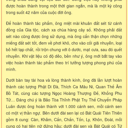
được hoàn thành trong một thời gian ngắn, mà là một kỳ công
trong suốt 42 năm của cuộc đời ông.
Để hoàn thành tác phẩm, ông miệt mài khuân đất sét từ cánh
đồng của Gia tộc, cách xa chùa hàng cây số. Không phải đất
sét nào cũng được ông sử dụng, mà ông cẩn thận chọn những
miếng đất sét tốt, đem về phơi khô, cho vào cối giã nhuyễn, loại
bỏ hết tạp chất, rồi trộn chung với ô dước, mạt cưa, sau đó quết
nhuyễn. Khi vật liệu có độ dẻo, bền như ý, ông mới bắt tay vào
việc hoàn thành tác phẩm theo trí tưởng tượng phong phú của
mình.
Dưới bàn tay tài hoa và lòng thành kính, ông đã lần lượt hoàn
thành các tượng Phật Di Đà, Thích Ca Mâu Ni, Quan Thế Âm
Bồ Tát, cùng các tượng Ngọc Hoàng Thượng Đế, Khổng Phu
Tử… Đáng chú ý là Bảo Tòa Thỉnh Phật Trụ Thế Chuyển Pháp
Luân được ông hoàn thành với 1.000 cánh sen, mỗi cánh sen
có một vị thần ngự. Bên dưới đài sen lại có Bát Quái Tiên Thiên
gồm 8 cung: Càn, Khảm, Cấn, Chấn, Tốn, Ly, Khôn, Đoài, mỗi
cung có hai tiên nữ đứng hầu; dưới đài sen và Bát Quái có Tứ