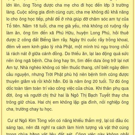
lớn lên, ông Tòng được cha mẹ cho đi học đến lớp 3 trường
làng. Cuộc sống gia đình cùng cực, cha mẹ không đủ khả năng
lo cho ông học tiếp, phải để ở nhà giúp đỡ chăm sóc am tự của
Tổ tiên. Năm 18 tuổi, cha mẹ già yếu, nhà không có ruộng rẫy
làm ăn, ông tìm đến xã Phú Hữu, huyện Long Phú, hỏi thuê
được 2 công đất Biểng làm rẫy. Ngày thì cuốc rẫy trồng khoai,
đêm về xem kinh giáo lý nhà Phật, một mình trú ngụ trong chồi
lá rách nát ở giữa cánh đồng. Do thiếu ăn, lại lao động quá sức
nên ông ngã bệnh. Cha ông hay tin, tìm đến dưa ông trở lại nơi
Am tự. Nhà nghèo không có tiền thuốc thang, chỉ biết ngày đêm
cầu nguyện, nhưng Trời Phật phù hộ nên bệnh tình cũng được
thuyên giảm và rồi khỏi hẳn. Đó là năm ông 20 tuổi. Từ đó ông
dốc toàn tâm toàn trí vào công việc của chùa. Khi thân phụ qua
đời, ông và người chị thứ hai là Ngô Thị Bạch Tuyết thay cha
trông giữ chùa. Hai chị em không lập gia đình, nối nghiệp ông
cha, trường chay tu học.
Cư sĩ Ngô Kim Tòng vốn có năng khiếu thẩm mỹ, lại có đầu óc
sáng tạo, nên đã nghĩ ra cách làm hình tượng và vật thờ cúng
trong chùa bằng vật liệu đất sét. Công việc này không phải