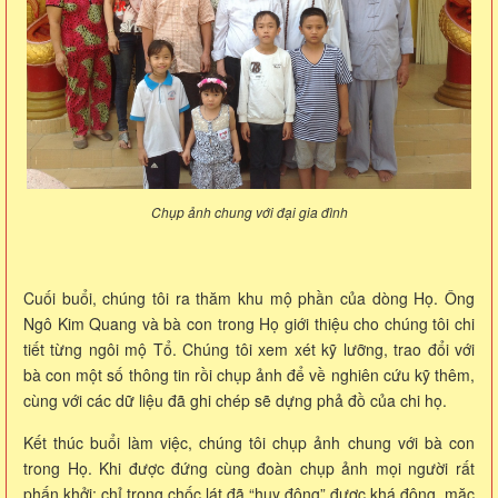
Chụp ảnh chung với đại gia đình
Cuối buổi, chúng tôi ra thăm khu mộ phần của dòng Họ. Ông
Ngô Kim Quang và bà con trong Họ giới thiệu cho chúng tôi chi
tiết từng ngôi mộ Tổ. Chúng tôi xem xét kỹ lưỡng, trao đổi với
bà con một số thông tin rồi chụp ảnh để về nghiên cứu kỹ thêm,
cùng với các dữ liệu đã ghi chép sẽ dựng phả đồ của chi họ.
Kết thúc buổi làm việc, chúng tôi chụp ảnh chung với bà con
trong Họ. Khi được đứng cùng đoàn chụp ảnh mọi người rất
phấn khởi; chỉ trong chốc lát đã “huy động” được khá đông, mặc