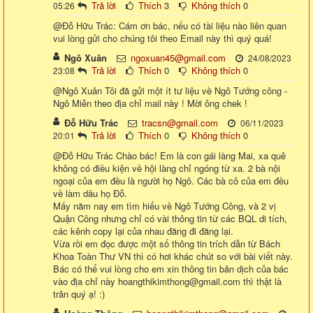
Trả lời
Thích
3
Không thích
0
05:26
@Đỗ Hữu Trác: Cám ơn bác, nếu có tài liệu nào liên quan
vui lòng gửi cho chúng tôi theo Email này thì quý quá!
Ngô Xuân
ngoxuan45@gmail.com
24/08/2023
Trả lời
Thích
0
Không thích
0
23:08
@Ngô Xuân Tôi đã gửi một ít tư liệu về Ngô Tướng công -
Ngô Miễn theo địa chỉ mail này ! Mời ông chek !
Đỗ Hữu Trác
tracsn@gmail.com
06/11/2023
Trả lời
Thích
0
Không thích
0
20:01
@Đỗ Hữu Trác Chào bác! Em là con gái làng Mai, xa quê
không có điều kiện về hội làng chỉ ngóng từ xa. 2 bà nội
ngoại của em đều là người họ Ngô. Các bà cô của em đều
về làm dâu họ Đỗ.
Mấy năm nay em tìm hiểu về Ngô Tướng Công, và 2 vị
Quận Công nhưng chỉ có vài thông tin từ các BQL di tích,
các kênh copy lại của nhau đăng đi đăng lại.
Vừa rồi em đọc được một số thông tin trích dẫn từ Bách
Khoa Toàn Thư VN thì có hơi khác chút so với bài viết này.
Bác có thể vui lòng cho em xin thông tin bản dịch của bác
vào địa chỉ này hoangthikimthong@gmail.com thì thật là
trân quý ạ! :)