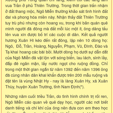
vua Trần ở phủ Thiên Trường. Trong thời gian trấn nhậm
ở đất thang mộc, Ngô Miễn thường khảo sát tình hình đất
đai và phong hóa miền này. Nhận thấy đất Thiên Trường
tuy trù phú nhưng còn hoang vu, trong khi bản quán quê
mình người đã đông mà đất mỗi lúc một ít, ông dâng tấu
lên vua xin được bố trí các cuộc di dân. Kết quả người
hương Xuân Hi kéo đến rất đông, lập nên 10 dòng họ:
Ngô, Đỗ, Trần, Hoàng, Nguyễn, Phạm, Vũ, Đinh, Đào và
Tạ khai hoang các bãi bồi. Mười dòng họ dưới sự dẫn dắt
của Ngô Miễn đã vật lộn với sóng biển, lau lách, sình lầy,
đắp đê ngăn mặn, lấy nước ngọt cho ruộng đồng. Chỉ
trong một thời gian ngắn từ năm 1392 đến năm 1396 ông
đã cùng nhân dân khai khẩn được trên 200 mẫu ruộng và
đặt tên là vùng Nhật Hy - nay là làng Xuân Hy, xã Xuân
Thùy, huyện Xuân Trường, tỉnh Nam Định(*).
Những năm cuối triều Trần, do tình hình chính trị rối ren,
Ngô Miễn cáo quan về quê dạy học, người các nơi biết
danh tiếng và chí khí của ông nên đưa con em theo học