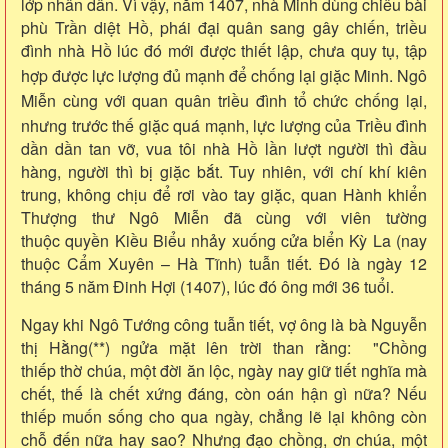
lớp nhân dân. Vì vậy, năm 1407, nhà Minh dùng chiêu bài
phù Trần diệt Hồ, phái đại quân sang gây chiến, triều
đình nhà Hồ lúc đó mới được thiết lập, chưa quy tụ, tập
hợp được lực lượng đủ mạnh để chống lại giặc Minh.
Ngô
Miễn cùng với quan quân triều đình tổ chức chống lại,
nhưng t
rước thế giặc quá mạnh, lực lượng của Triều đình
dần dần tan vỡ, vua tôi nhà Hồ lần lượt người thì đầu
hàng, người thì bị giặc bắt. Tuy nhiên, với chí khí kiên
trung, không chịu để rơi vào tay giặc, quan Hành khiển
Thượng thư Ngô Miễn đã cùng với viên tường
thuộc quyền Kiều Biểu nhảy xuống cửa biển Kỳ La (nay
thuộc Cẩm Xuyên – Hà Tĩnh) tuẫn tiết. Đó là ngày 12
tháng 5 năm Đinh Hợi (1407), lúc đó ông mới 36 tuổi.
Ngay khi Ngô Tướng công tuẫn tiết, vợ ông là bà Nguyễn
thị Hằng(**) ngửa mặt lên trời than rằng: "Chồng
thiếp thờ chúa, một đời ăn lộc, ngày nay giữ tiết nghĩa mà
chết, thế là chết xứng đáng, còn oán hận gì nữa? Nếu
thiếp muốn sống cho qua ngày, chẳng lẽ lại không còn
chỗ đến nữa hay sao? Nhưng đạo chồng, ơn chúa, một