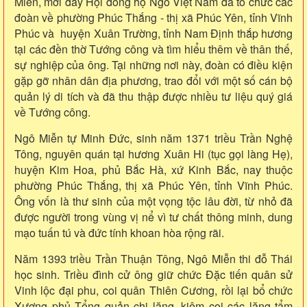
Miễn, mới đây Hội đông họ Ngô Việt Nam đã tổ chức các
đoàn về phường Phúc Thắng - thị xã Phúc Yên, tỉnh Vĩnh
Phúc và huyện Xuân Trường, tỉnh Nam Định thắp hương
tại các đền thờ Tướng công và tìm hiểu thêm về thân thế,
sự nghiệp của ông. Tại những nơi này, đoàn có điều kiện
gặp gỡ nhân dân địa phương, trao đổi với một số cán bộ
quản lý di tích và đã thu thập được nhiều tư liệu quý giá
về Tướng công.
Ngô Miễn tự Minh Đức, sinh năm 1371 triều Trần Nghệ
Tông, nguyên quán tại hương Xuân Hi (tục gọi làng Hẹ),
huyện Kim Hoa, phủ Bắc Hà, xứ Kinh Bắc, nay thuộc
phường Phúc Thắng, thị xã Phúc Yên, tỉnh Vĩnh Phúc.
Ông vốn là thư sinh của một vọng tộc lâu đời, từ nhỏ đã
được người trong vùng vị nể vì tư chất thông minh, dung
mạo tuấn tú và đức tính khoan hòa rộng rãi.
Năm 1393 triều Trần Thuận Tông, Ngô Miễn thi đỗ Thái
học sinh. Triều đình cử ông giữ chức Đặc tiến quân sử
Vinh lộc đại phu, coi quân Thiên Cương, rồi lại bổ chức
Xương phủ Tổng quản chi lăng, kiêm coi các lăng tẩm