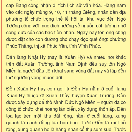
cấp Bằng công nhận di tích lịch sử văn hóa. Hàng năm
vào các ngày mùng 9, 10, 11 tháng Giêng, nhân dân địa
phương tổ chức trọng thể lễ hội tại khu vực đền Ngô
Tướng công với mục đích hướng về nguồn cội, tưởng nhớ
công đức của các bậc tiền nhân. Ngày nay tên ông cũng
được đặt cho con đường phố chạy dọc quê ông: phường
Phúc Thắng, thị xã Phúc Yên, tỉnh Vĩnh Phúc.
Dân làng Nhật Hy (nay là Xuân Hy) và nhiều nơi khác
trên đất Xuân Trường, tỉnh Nam Định đều suy tôn Ngô
Miễn là người đầu tiên khai sáng vùng đất này và lập đền
thờ ngưỡng vọng muôn đời.
Đền Xuân Hy hay còn gọi là Đền Hạ nằm ở cuối làng
Xuân Hy thuộc xã Xuân Thủy, huyện Xuân Trường. Đền
được xây dựng để thờ Minh Đức Ngô Miễn – người đã có
công tổ chức khai hoang lấn biển, xây dựng thôn ấp. Đền
tọa lạc trên một khu đất rộng, nằm ở cuối làng, xung
quanh là cánh đồng lúa bao bọc. Trước Đền là một hồ
rộng, xung quanh hồ là hàng nhãn cổ thụ sum suê. Trước