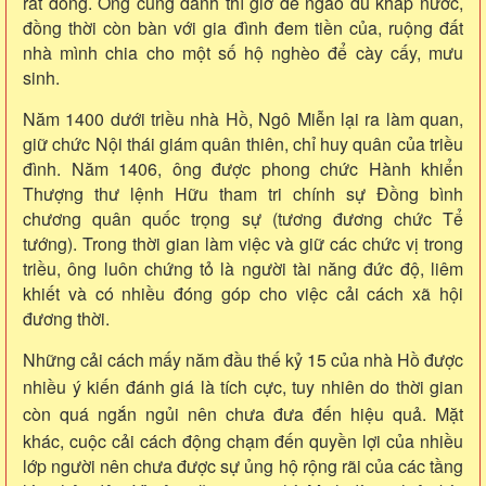
rất đông. Ông cũng dành thì giờ để ngao du khắp nước,
đồng thời còn bàn với gia đình đem tiền của, ruộng đất
nhà mình chia cho một số hộ nghèo để cày cấy, mưu
sinh.
Năm 1400 dưới triều nhà Hồ, Ngô Miễn lại ra làm quan,
giữ chức Nội thái giám quân thiên, chỉ huy quân của triều
đình. Năm 1406, ông được phong chức Hành khiển
Thượng thư lệnh Hữu tham tri chính sự Đồng bình
chương quân quốc trọng sự (tương đương chức Tể
tướng). Trong thời gian làm việc và giữ các chức vị trong
triều, ông luôn chứng tỏ là người tài năng đức độ, liêm
khiết và có nhiều đóng góp cho việc cải cách xã hội
đương thời.
Những cải cách mấy năm đầu thế kỷ 15 của nhà Hồ được
nhiều ý kiến đánh giá là tích cực, tuy nhiên do
thời gian
còn quá ngắn ngủi nên chưa đưa đến hiệu quả. Mặt
khác, cuộc cải cách
động chạm đến quyền lợi của nhiều
lớp người nên chưa được sự ủng hộ rộng rãi của các tầng