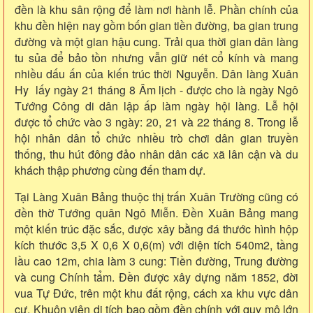
đền là khu sân rộng để làm nơi hành lễ. Phần chính của
khu đền hiện nay gồm bốn gian tiền đường, ba gian trung
đường và một gian hậu cung. Trải qua thời gian dân làng
tu sủa để bảo tồn nhưng vẫn giữ nét cổ kính và mang
nhiều dấu ấn của kiến trúc thời Nguyễn. Dân làng Xuân
Hy lấy ngày 21 tháng 8 Âm lịch - được cho là ngày Ngô
Tướng Công di dân lập ấp làm ngày hội làng. Lễ hội
được tổ chức vào 3 ngày: 20, 21 và 22 tháng 8. Trong lễ
hội nhân dân tổ chức nhiều trò chơi dân gian truyền
thống, thu hút đông đảo nhân dân các xã lân cận và du
khách thập phương cùng đến tham dự.
Tại Làng Xuân Bảng thuộc thị trấn Xuân Trường cũng có
đền thờ Tướng quân Ngô Miễn. Đền Xuân Bảng mang
một kiến trúc đặc sắc, được xây bằng đá thước hình hộp
kích thước 3,5 X 0,6 X 0,6(m) với diện tích 540m2, tầng
lầu cao 12m, chia làm 3 cung: Tiền đường, Trung đường
và cung Chính tẩm. Đền được xây dựng năm 1852, đời
vua Tự Đức, trên một khu đất rộng, cách xa khu vực dân
cư. Khuôn viên di tích bao gồm đền chính với quy mô lớn