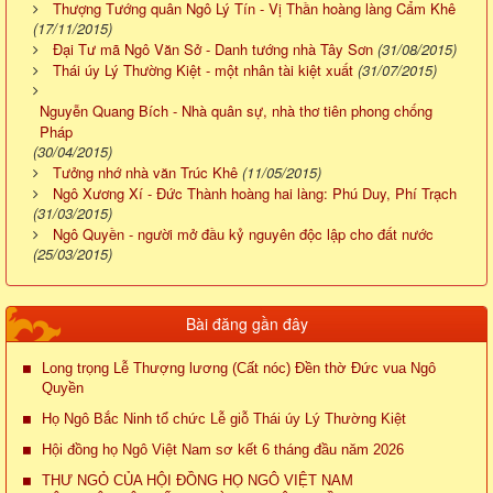
Thượng Tướng quân Ngô Lý Tín - Vị Thần hoàng làng Cẩm Khê
(17/11/2015)
Đại Tư mã Ngô Văn Sở - Danh tướng nhà Tây Sơn
(31/08/2015)
Thái úy Lý Thường Kiệt - một nhân tài kiệt xuất
(31/07/2015)
Nguyễn Quang Bích - Nhà quân sự, nhà thơ tiên phong chống
Pháp
(30/04/2015)
Tưởng nhớ nhà văn Trúc Khê
(11/05/2015)
Ngô Xương Xí - Đức Thành hoàng hai làng: Phú Duy, Phí Trạch
(31/03/2015)
Ngô Quyền - người mở đầu kỷ nguyên độc lập cho đất nước
(25/03/2015)
Bài đăng gần đây
Long trọng Lễ Thượng lương (Cất nóc) Đền thờ Đức vua Ngô
Quyền
Họ Ngô Bắc Ninh tổ chức Lễ giỗ Thái úy Lý Thường Kiệt
Hội đồng họ Ngô Việt Nam sơ kết 6 tháng đầu năm 2026
THƯ NGỎ CỦA HỘI ĐỒNG HỌ NGÔ VIỆT NAM