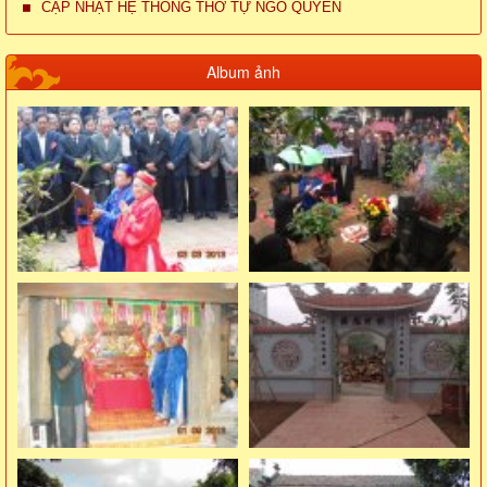
CẬP NHẬT HỆ THỐNG THỜ TỰ NGÔ QUYỀN
Album ảnh