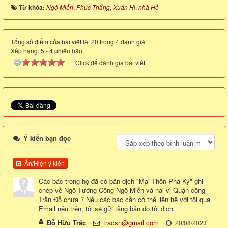
Từ khóa:
Ngô Miễn
,
Phúc Thắng
,
Xuân Hi
,
nhà Hồ
Tổng số điểm của bài viết là: 20 trong 4 đánh giá
Xếp hạng:
5
-
4
phiếu bầu
Click để đánh giá bài viết
Ý kiến bạn đọc
Ẩn/Hiện ý kiến
Các bác trong họ đã có bản dịch "Mai Thôn Phả Ký" ghi
chép về Ngô Tướng Công Ngô Miễn và hai vị Quận công
Trần Đỗ chưa ? Nếu các bác cần có thể liên hệ với tôi qua
Email nêu trên, tôi sẽ gửi tặng bản do tôi dịch.
Đỗ Hữu Trác
tracsn@gmail.com
20/08/2023