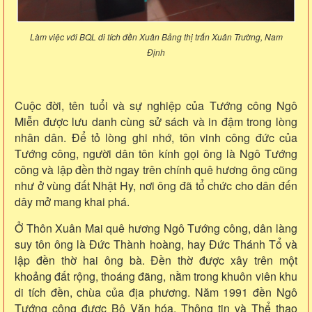
Làm việc với BQL di tích đền Xuân Bảng thị trấn Xuân Trường, Nam
Định
Cuộc đời, tên tuổi và sự nghiệp của Tướng công Ngô
Miễn được lưu danh cùng sử sách và in đậm trong lòng
nhân dân. Để tỏ lòng ghi nhớ, tôn vinh công đức của
Tướng công, người dân tôn kính gọi ông là Ngô Tướng
công và lập đền thờ ngay trên chính quê hương ông cũng
như ở vùng đất Nhật Hy, nơi ông đã tổ chức cho dân đến
dây mở mang khai phá.
Ở Thôn Xuân Mai quê hương Ngô Tướng công, dân làng
suy tôn ông là Đức Thành hoàng, hay Đức Thánh Tổ và
lập đền thờ hai ông bà. Đền thờ được xây trên một
khoảng đất rộng, thoáng đãng, nằm trong khuôn viên khu
di tích đền, chùa của địa phương. Năm 1991 đền Ngô
Tướng công được Bộ Văn hóa, Thông tin và Thể thao