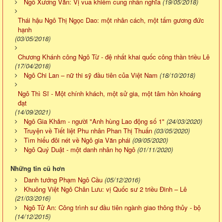
Ngô Xương Văn: Vị vua khiêm cung nhân nghĩa
(19/05/2018)
Thái hậu Ngô Thị Ngọc Dao: một nhân cách, một tấm gương đức
hạnh
(03/05/2018)
Chương Khánh công Ngô Từ - đệ nhất khai quốc công thần triều Lê
(17/04/2018)
Ngô Chi Lan – nữ thi sỹ đầu tiên của Việt Nam
(18/10/2018)
Ngô Thì Sĩ - Một chính khách, một sử gia, một tâm hồn khoáng
đạt
(14/09/2021)
Ngô Gia Khảm - người "Anh hùng Lao động số 1"
(24/03/2020)
Truyện về Tiết liệt Phu nhân Phan Thị Thuấn
(03/05/2020)
Tìm hiểu đôi nét về Ngô gia Văn phái
(09/05/2020)
Ngô Quý Duật - một danh nhân họ Ngô
(01/11/2020)
Những tin cũ hơn
Danh tướng Phạm Ngô Cầu
(05/12/2016)
Khuông Việt Ngô Chân Lưu: vị Quốc sư 2 triều Đinh – Lê
(21/03/2016)
Ngô Tử An: Công trình sư đầu tiên ngành giao thông thủy - bộ
(14/12/2015)