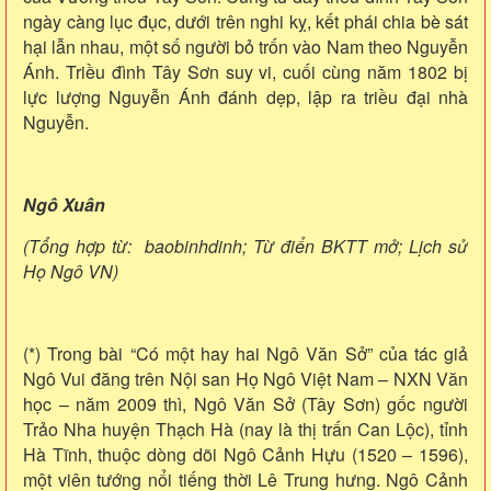
ngày càng lục đục, dưới trên nghi kỵ, kết phái chia bè sát
hại lẫn nhau, một số người bỏ trốn vào Nam theo Nguyễn
Ánh. Triều đình Tây Sơn suy vi, cuối cùng năm 1802 bị
lực lượng Nguyễn Ánh đánh dẹp, lập ra triều đại nhà
Nguyễn.
Ngô Xuân
(Tổng hợp từ: baobinhdinh; Từ điển BKTT mở; Lịch sử
Họ Ngô VN)
(*) Trong bài “Có một hay hai Ngô Văn Sở” của tác giả
Ngô Vui đăng trên Nội san Họ Ngô Việt Nam – NXN Văn
học – năm 2009 thì, Ngô Văn Sở (Tây Sơn) gốc người
Trảo Nha huyện Thạch Hà (nay là thị trấn Can Lộc), tỉnh
Hà Tĩnh, thuộc dòng dõi Ngô Cảnh Hựu (1520 – 1596),
một viên tướng nổi tiếng thời Lê Trung hưng. Ngô Cảnh