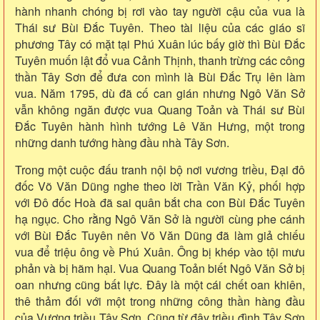
hành nhanh chóng bị rơi vào tay người cậu của vua là
Thái sư Bùi Đắc Tuyên. Theo tài liệu của các giáo sĩ
phương Tây có mặt tại Phú Xuân lúc bấy giờ thì Bùi Đắc
Tuyên muốn lật đổ vua Cảnh Thịnh, thanh trừng các công
thần Tây Sơn để đưa con mình là Bùi Đắc Trụ lên làm
vua. Năm 1795, dù đã cố can gián nhưng Ngô Văn Sở
vẫn không ngăn được vua Quang Toản và Thái sư Bùi
Đắc Tuyên hành hình tướng Lê Văn Hưng, một trong
những danh tướng hàng đầu nhà Tây Sơn.
Trong một cuộc đấu tranh nội bộ nơi vương triều, Đại đô
đốc Võ Văn Dũng nghe theo lời Trần Văn Kỷ, phối hợp
với Đô đốc Hoà đã sai quân bắt cha con Bùi Đắc Tuyên
hạ ngục. Cho rằng Ngô Văn Sở là người cùng phe cánh
với Bùi Đắc Tuyên nên Võ Văn Dũng đã làm giả chiếu
vua để triệu ông về Phú Xuân. Ông bị khép vào tội mưu
phản và bị hãm hại. Vua Quang Toản biết Ngô Văn Sở bị
oan nhưng cũng bất lực. Đây là một cái chết oan khiên,
thê thảm đối với một trong những công thần hàng đầu
của Vương triều Tây Sơn. Cũng từ đây triều đình Tây Sơn