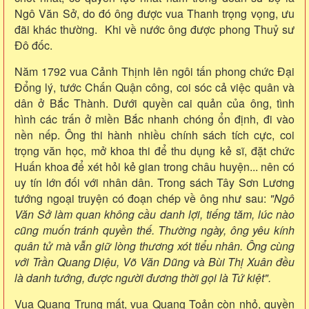
Ngô Văn Sở, do đó ông được vua Thanh trọng vọng, ưu
đãi khác thường. Khi về nước ông được phong Thuỷ sư
Đô đốc.
Năm 1792 vua Cảnh Thịnh lên ngôi tấn phong chức Đại
Đổng lý, tước Chấn Quận công, coi sóc cả việc quân và
dân ở Bắc Thành. Dưới quyền cai quản của ông, tình
hình các trấn ở miền Bắc nhanh chóng ổn định, đi vào
nền nếp. Ông thi hành nhiều chính sách tích cực, coi
trọng văn học, mở khoa thi để thu dụng kẻ sĩ, đặt chức
Huấn khoa để xét hỏi kẻ gian trong châu huyện... nên có
uy tín lớn đối với nhân dân. Trong sách Tây Sơn Lương
tướng ngoại truyện có đoạn chép về ông như sau:
"Ngô
Văn Sở làm quan không cầu danh lợi, tiếng tăm, lúc nào
cũng muốn tránh quyền thế. Thường ngày, ông yêu kính
quân tử mà vẫn giữ lòng thương xót tiểu nhân.
Ông cùng
với Trần Quang Diệu, Võ Văn Dũng và Bùi Thị Xuân đều
là danh tướng, được người đương thời gọi là Tứ kiệt".
Vua Quang Trung mất, vua Quang Toản còn nhỏ, quyền