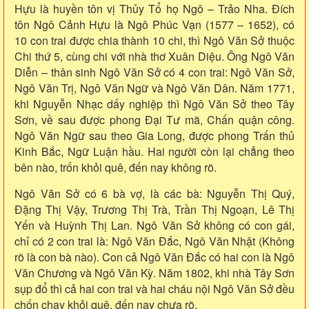
Hựu là huyền tôn vị Thủy Tổ họ Ngô – Trảo Nha. Đích
tôn Ngô Cảnh Hựu là Ngô Phúc Vạn (1577 – 1652), có
10 con trai được chia thành 10 chi, thì Ngô Văn Sở thuộc
Chi thứ 5, cùng chi với nhà thơ Xuân Diệu. Ông Ngô Văn
Diễn – thân sinh Ngô Văn Sở có 4 con trai: Ngô Văn Sở,
Ngô Văn Trị, Ngô Văn Ngữ và Ngô Văn Dân. Năm 1771,
khi Nguyễn Nhạc dấy nghiệp thì Ngô Văn Sở theo Tây
Sơn, về sau được phong Đại Tư mã, Chấn quận công.
Ngô Văn Ngữ sau theo Gia Long, được phong Trấn thủ
Kinh Bắc, Ngữ Luận hầu. Hai người còn lại chẳng theo
bên nào, trốn khỏi quê, đến nay không rõ.
Ngô Văn Sở có 6 bà vợ, là các bà: Nguyễn Thị Quý,
Đặng Thị Vậy, Trương Thị Trà, Trần Thị Ngoạn, Lê Thị
Yến và Huỳnh Thị Lan. Ngô Văn Sở không có con gái,
chỉ có 2 con trai là: Ngô Văn Đắc, Ngô Văn Nhật (Không
rõ là con bà nào). Con cả Ngô Văn Đắc có hai con là Ngô
Văn Chương và Ngô Văn Kỳ. Năm 1802, khi nhà Tây Sơn
sụp đổ thì cả hai con trai và hai cháu nội Ngô Văn Sở đều
chốn chạy khỏi quê, đến nay chưa rõ.