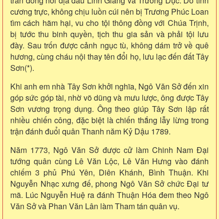
trấn đóng nơi địa đầu Linh Giang và Trường Dục. Do tính
cương trực, không chịu luồn cúi nên bị Trương Phúc Loan
tìm cách hãm hại, vu cho tội thông đồng với Chúa Trịnh,
bị tước thu binh quyền, tịch thu gia sản và phải tội lưu
đày. Sau trốn được cảnh ngục tù, không dám trở về quê
hương, cùng cháu nội thay tên đổi họ, lưu lạc đến đất Tây
Sơn(*).
Khi anh em nhà Tây Sơn khởi nghĩa, Ngô Văn Sở đến xin
góp sức góp tài, nhờ võ dũng và mưu lược, ông được Tây
Sơn vương trọng dụng. Ông theo giúp Tây Sơn lập rất
nhiều chiến công, đặc biệt là chiến thắng lẫy lừng trong
trận đánh đuổi quân Thanh năm Kỷ Dậu 1789.
Năm 1773, Ngô Văn Sở được cử làm Chinh Nam Đại
tướng quân cùng Lê Văn Lộc, Lê Văn Hưng vào đánh
chiếm 3 phủ Phú Yên, Diên Khánh, Bình Thuận. Khi
Nguyễn Nhạc xưng đế, phong Ngô Văn Sở chức Đại tư
mã. Lúc Nguyễn Huệ ra đánh Thuận Hóa đem theo Ngô
Văn Sở và Phan Văn Lân làm Tham tán quân vụ.