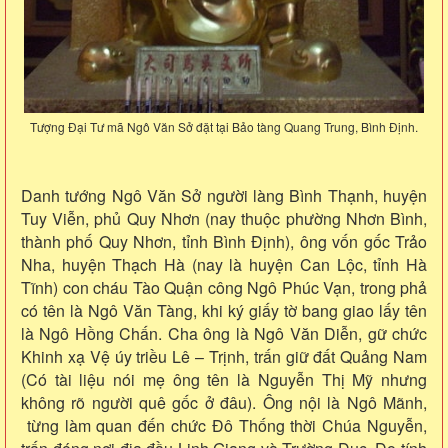
Tượng Đại Tư mã Ngô Văn Sở đặt tại Bảo tàng Quang Trung, Bình Định.
Danh tướng Ngô Văn Sở người làng Bình Thạnh, huyện
Tuy Viễn, phủ Quy Nhơn (nay thuộc phường Nhơn Bình,
thành phố Quy Nhơn, tỉnh Bình Định), ông vốn gốc Trảo
Nha, huyện Thạch Hà (nay là huyện Can Lộc, tỉnh Hà
Tĩnh) con cháu Tào Quận công Ngô Phúc Vạn, trong phả
có tên là Ngô Văn Tàng, khi ký giấy tờ bang giao lấy tên
là Ngô Hồng Chấn. Cha ông là Ngô Văn Diễn, gữ chức
Khinh xạ Vệ úy triều Lê – Trịnh, trấn giữ đất Quảng Nam
(Có tài liệu nói mẹ ông tên là Nguyễn Thị Mỹ nhưng
không rõ người quê gốc ở đâu). Ông nội là Ngô Mãnh,
từng làm quan đến chức Đô Thống thời Chúa Nguyễn,