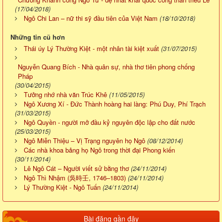
(17/04/2018)
Ngô Chi Lan – nữ thi sỹ đầu tiên của Việt Nam
(18/10/2018)
Những tin cũ hơn
Thái úy Lý Thường Kiệt - một nhân tài kiệt xuất
(31/07/2015)
Nguyễn Quang Bích - Nhà quân sự, nhà thơ tiên phong chống
Pháp
(30/04/2015)
Tưởng nhớ nhà văn Trúc Khê
(11/05/2015)
Ngô Xương Xí - Đức Thành hoàng hai làng: Phú Duy, Phí Trạch
(31/03/2015)
Ngô Quyền - người mở đầu kỷ nguyên độc lập cho đất nước
(25/03/2015)
Ngô Miễn Thiệu – Vị Trạng nguyên họ Ngô
(08/12/2014)
Các nhà khoa bảng họ Ngô trong thời đại Phong kiến
(30/11/2014)
Lê Ngô Cát – Người viết sử bằng thơ
(24/11/2014)
Ngô Thì Nhậm (吳時壬, 1746–1803)
(24/11/2014)
Lý Thường Kiệt - Ngô Tuấn
(24/11/2014)
Bài đăng gần đây