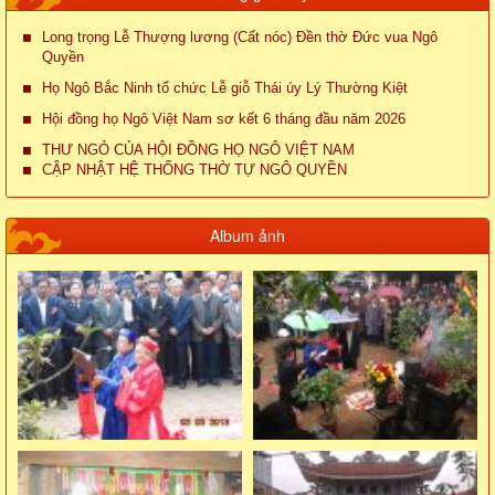
Long trọng Lễ Thượng lương (Cất nóc) Đền thờ Đức vua Ngô
Quyền
Họ Ngô Bắc Ninh tổ chức Lễ giỗ Thái úy Lý Thường Kiệt
Hội đồng họ Ngô Việt Nam sơ kết 6 tháng đầu năm 2026
THƯ NGỎ CỦA HỘI ĐỒNG HỌ NGÔ VIỆT NAM
CẬP NHẬT HỆ THỐNG THỜ TỰ NGÔ QUYỀN
Album ảnh