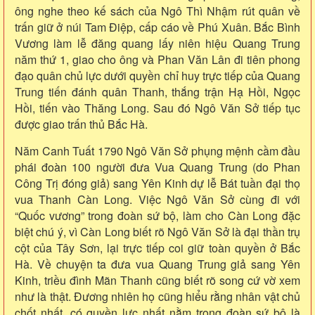
ông nghe theo kế sách của Ngô Thì Nhậm rút quân về
trấn giữ ở núi Tam Điệp, cấp cáo về Phú Xuân. Bắc Bình
Vương làm lễ đăng quang lấy niên hiệu Quang Trung
năm thứ 1, giao cho ông và Phan Văn Lân đi tiên phong
đạo quân chủ lực dưới quyền chỉ huy trực tiếp của Quang
Trung tiến đánh quân Thanh, thắng trận Hạ Hồi, Ngọc
Hồi, tiến vào Thăng Long. Sau đó Ngô Văn Sở tiếp tục
được giao trấn thủ Bắc Hà.
Năm Canh Tuất 1790 Ngô Văn Sở phụng mệnh cầm đầu
phái đoàn 100 người đưa Vua Quang Trung (do Phan
Công Trị đóng giả) sang Yên Kinh dự lễ Bát tuần đại thọ
vua Thanh Càn Long. Việc Ngô Văn Sở cùng đi với
“Quốc vương” trong đoàn sứ bộ, làm cho Càn Long đặc
biệt chú ý, vì Càn Long biết rõ Ngô Văn Sở là đại thần trụ
cột của Tây Sơn, lại trực tiếp coi giữ toàn quyền ở Bắc
Hà. Về chuyện ta đưa vua Quang Trung giả sang Yên
Kinh, triều đình Mãn Thanh cũng biết rõ song cứ vờ xem
như là thật. Đương nhiên họ cũng hiểu rằng nhân vật chủ
chốt nhất, có quyền lực nhất nằm trong đoàn sứ bộ là