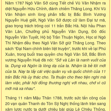
Năm 1787 Ngô Văn Sở cùng Tiết chế Vũ Văn Nhậm ra
diệt Nguyễn Hữu Chỉnh, đánh chiếm Thăng Long. Khi Vũ
Văn Nhậm sinh lòng phản trắc bị Bắc Bình Vương
Nguyễn Huệ giết, Ngô Văn Sở được cử làm Đại tư mã,
giao trọng trách trông coi 11 trấn Bắc Hà. Nội hầu Phan
Văn Lân, Chưởng phủ Nguyễn Văn Dụng, Đô đốc
Nguyễn Văn Tuyết, Hộ bộ Trần Thuận Ngôn, Học sĩ Ngô
Thì Nhậm đều theo Ngô Văn Sở giữ Thăng Long. Theo
sách “Đại Nam chính biên liệt truyện”, trước khi về lại Phú
Xuân, trong buổi trao quyền cho Ngô Văn Sở, Bắc Bình
vương Nguyễn Huệ đã nói:
"Sở và Lân là nanh vuốt của
ta. Dụng và Ngôn là lòng dạ của ta. Nhậm là bề tôi mới
của ta. Nay ta lấy cái việc quân vụ và quốc chính của 11
trấn Bắc Hà ủy thác cho. Ta thuận cho theo tiện nghi mà
làm việc, phải hội đồng thương nghị với nhau, chớ vì cũ
mới mà xa nhau".
Tháng 11 năm Mậu Thân 1788, trước sức tấn công của
20 vạn quân Thanh do Tôn Sỹ Nghị thống lãnh tràn sang
xâm lược nước ta dưới chiêu bài giúp Lê Chiêu Thống,