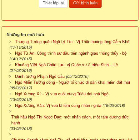
Những tin mới hơn
Thượng Tướng quân Ngô Lý Tín - Vị Thần hoàng làng Cẩm Khê
(17/11/2015)
Ngô Tử An: Công trình sư đầu tiên ngành giao thông thủy - bộ
(14/12/2015)
Khuông Việt Ngô Chân Lưu: vị Quốc sư 2 triều Đinh – Lê
(21/03/2016)
Danh tướng Phạm Ngô Cầu
(05/12/2016)
Ngô Miễn Tướng công - Người tổ chức di dân khai miền đất mới
(05/06/2017)
Ngô Xương Xí – Vị vua cuối cùng Triều đại nhà Ngô
(13/03/2019)
Ngô Xương Văn: Vị vua khiêm cung nhân nghĩa
(19/05/2018)
Thái hậu Ngô Thị Ngọc Dao: một nhân cách, một tấm gương đức
hạnh
(03/05/2018)
Chương Khánh công Ngô Từ - đệ nhất khai quốc công thần triều Lê