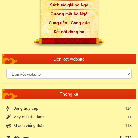
Sách tác giả họ Ngô
Gương mặt họ Ngô
Cúng tiến - Công đức
Kết nối dòng họ
Liên kết website
Thống kê
Đang truy cập
124
Máy chủ tìm kiếm
11
Khách viếng thăm
113
51,278
Hôm nay