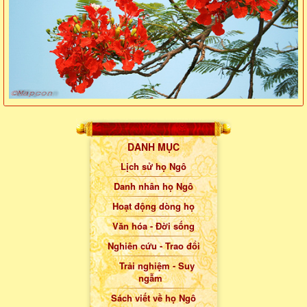
DANH MỤC
Lịch sử họ Ngô
Danh nhân họ Ngô
Hoạt động dòng họ
Văn hóa - Đời sống
Nghiên cứu - Trao đổi
Trải nghiệm - Suy
ngẫm
Sách viết về họ Ngô