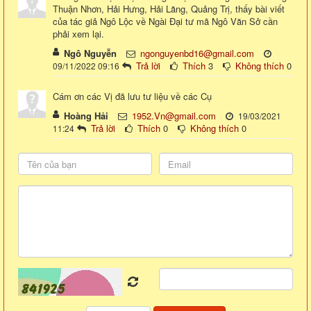
Thuận Nhơn, Hải Hưng, Hải Lăng, Quảng Trị, thấy bài viết
của tác giả Ngô Lộc về Ngài Đại tư mã Ngô Văn Sở cần
phải xem lại.
Ngô Nguyễn
ngonguyenbd16@gmail.com
Trả lời
Thích
3
Không thích
0
09/11/2022 09:16
Cám ơn các Vị đã lưu tư liệu về các Cụ
Hoàng Hải
1952.Vn@gmail.com
19/03/2021
Trả lời
Thích
0
Không thích
0
11:24