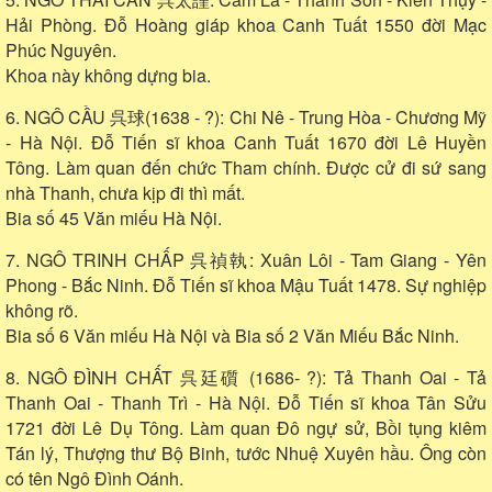
Hải Phòng. Đỗ Hoàng giáp khoa Canh Tuất 1550 đời Mạc
Phúc Nguyên.
Khoa này không dựng bia.
6. NGÔ CẦU 呉球(1638 - ?): Chi Nê - Trung Hòa - Chương Mỹ
- Hà Nội. Đỗ Tiến sĩ khoa Canh Tuất 1670 đời Lê Huyền
Tông. Làm quan đến chức Tham chính. Được cử đi sứ sang
nhà Thanh, chưa kịp đi thì mất.
Bia số 45 Văn miếu Hà Nội.
7. NGÔ TRINH CHẤP 呉禎執: Xuân Lôi - Tam Giang - Yên
Phong - Bắc Ninh. Đỗ Tiến sĩ khoa Mậu Tuất 1478. Sự nghiệp
không rõ.
Bia số 6 Văn miếu Hà Nội và Bia số 2 Văn Miếu Bắc Ninh.
8. NGÔ ĐÌNH CHẤT 呉廷礩 (1686- ?): Tả Thanh Oai - Tả
Thanh Oai - Thanh Trì - Hà Nội. Đỗ Tiến sĩ khoa Tân Sửu
1721 đời Lê Dụ Tông. Làm quan Đô ngự sử, Bồi tụng kiêm
Tán lý, Thượng thư Bộ Binh, tước Nhuệ Xuyên hầu. Ông còn
có tên Ngô Đình Oánh.