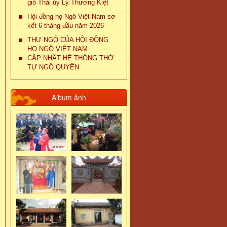
giỗ Thái úy Lý Thường Kiệt
Hội đồng họ Ngô Việt Nam sơ
kết 6 tháng đầu năm 2026
THƯ NGỎ CỦA HỘI ĐỒNG
HỌ NGÔ VIỆT NAM
CẬP NHẬT HỆ THỐNG THỜ
TỰ NGÔ QUYỀN
Album ảnh