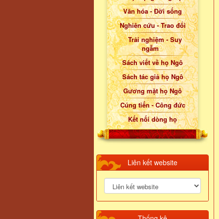
Văn hóa - Đời sống
Nghiên cứu - Trao đổi
Trải nghiệm - Suy
ngẫm
Sách viết về họ Ngô
Sách tác giả họ Ngô
Gương mặt họ Ngô
Cúng tiến - Công đức
Kết nối dòng họ
Liên kết website
Thống kê