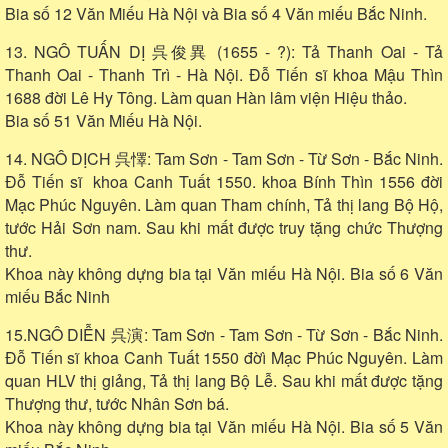
Bia số 12 Văn Miếu Hà Nội và Bia số 4 Văn miếu Bắc Ninh.
13. NGÔ TUẤN DỊ 呉俊異 (1655 - ?): Tả Thanh Oai - Tả
Thanh Oai - Thanh Trì - Hà Nội. Đỗ Tiến sĩ khoa Mậu Thìn
1688 đời Lê Hy Tông. Làm quan Hàn lâm viện Hiệu thảo.
Bia số 51 Văn Miếu Hà Nội.
14. NGÔ DỊCH 呉懌: Tam Sơn - Tam Sơn - Từ Sơn - Bắc Ninh.
Đỗ Tiến sĩ khoa Canh Tuất 1550. khoa Bính Thìn 1556 đời
Mạc Phúc Nguyên. Làm quan Tham chính, Tả thị lang Bộ Hộ,
tước Hải Sơn nam. Sau khi mất được truy tặng chức Thượng
thư.
Khoa này không dựng bia tại Văn miếu Hà Nội. Bia số 6 Văn
miếu Bắc Ninh
15.NGÔ DIỄN 呉演: Tam Sơn - Tam Sơn - Từ Sơn - Bắc Ninh.
Đỗ Tiến sĩ khoa Canh Tuất 1550 đờì Mạc Phúc Nguyên. Làm
quan HLV thị giảng, Tả thị lang Bộ Lễ. Sau khi mất được tặng
Thượng thư, tước Nhân Sơn bá.
Khoa này không dựng bia tại Văn miếu Hà Nội. Bia số 5 Văn