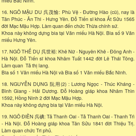
miếu Bắc Ninh.
16. NGÔ MẬU DU 呉茂愉: Phù Vệ - Đường Hào (cũ), nay là
Tân Phúc - Ân Thi - Hưng Yên. Đỗ Tiến sĩ khoa Ất Sửu 1565
đời Mạc Mậu Hợp. Làm quan đến chức Thừa chính sứ.
Khoa này không dựng bia tại Văn miếu Hà Nội. Bia số 9 Văn
miếu Hưng Yên.
17. NGÔ THẾ DỤ 呉世裕: Khê Nữ - Nguyên Khê - Đông Anh -
Hà Nội. Đỗ Tiến sĩ khoa Nhâm Tuất 1442 đời Lê Thái Tông.
Làm quan Tả thị lang.
Bia số 1 Văn miếu Hà Nội và Bia số 1 Văn miếu Bắc Ninh.
18. NGUYỄN DỤNG 阮用(2) : Lương Ngọc - Thúc Kháng -
Bình Giang - Hải Dương. Đỗ Hoàng giáp khoa Nhâm Thìn
1592, Hồng Ninh 2 đời Mạc Mậu Hợp.
Khoa này không dựng bia tại Văn miếu Hà Nội.
19. NGÔ ĐIỀN 呉碘: Tả Thanh Oai - Tả Thanh Oai - Thanh Trì
- Hà Nội. Đỗ Hoàng giáp khoa Tân Sửu 1841 đời Thiệu Trị.
Làm quan chức Tri phủ.