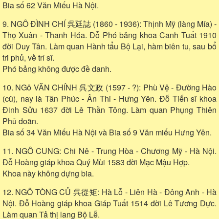
Bia số 62 Văn Miếu Hà Nội.
9. NGÔ ĐÌNH CHÍ 呉廷誌 (1860 - 1936): Thịnh Mỹ (làng Mía) -
Thọ Xuân - Thanh Hóa. Đỗ Phó bảng khoa Canh Tuất 1910
đời Duy Tân. Làm quan Hành tẩu Bộ Lại, hàm biên tu, sau bổ
tri phủ, về trí sĩ.
Phó bảng không được đề danh.
10. NGô VĂN CHÍNH 呉文政 (1597 - ?): Phù Vệ - Đường Hào
(cũ), nay là Tân Phúc - Ân Thi - Hưng Yên. Đỗ Tiến sĩ khoa
Đinh Sửu 1637 đời Lê Thần Tông. Làm quan Phụng Thiên
Phủ doãn.
Bia số 34 Văn Miếu Hà Nội và Bia số 9 Văn miếu Hưng Yên.
11. NGÔ CUNG: Chi Nê - Trung Hòa - Chương Mỹ - Hà Nội.
Đỗ Hoàng giáp khoa Quý Mùi 1583 đời Mạc Mậu Hợp.
Khoa này không dựng bia.
12. NGÔ TÒNG CỦ 呉從矩: Hà Lỗ - Liên Hà - Đông Anh - Hà
Nội. Đỗ Hoàng giáp khoa Giáp Tuất 1514 đời Lê Tương Dực.
Làm quan Tả thị lang Bộ Lễ.