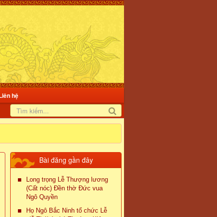
Liên hệ
Bài đăng gần đây
Long trọng Lễ Thượng lương
(Cất nóc) Đền thờ Đức vua
Ngô Quyền
Họ Ngô Bắc Ninh tổ chức Lễ