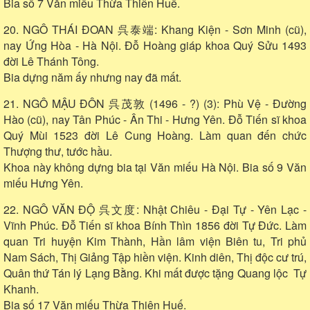
Bia số 7 Văn miếu Thừa Thiên Huế.
20. NGÔ THÁI ĐOAN 呉泰端: Khang Kiện - Sơn Minh (cũ),
nay Ứng Hòa - Hà Nội. Đỗ Hoàng giáp khoa Quý Sửu 1493
đời Lê Thánh Tông.
Bia dựng năm ấy nhưng nay đã mất.
21. NGÔ MẬU ĐÔN 呉茂敦 (1496 - ?) (3): Phù Vệ - Đường
Hào (cũ), nay Tân Phúc - Ân Thi - Hưng Yên. Đỗ Tiến sĩ khoa
Quý Mùi 1523 đời Lê Cung Hoàng. Làm quan đến chức
Thượng thư, tước hầu.
Khoa này không dựng bia tại Văn miếu Hà Nội. Bia số 9 Văn
miếu Hưng Yên.
22. NGÔ VĂN ĐỘ 呉文度: Nhật Chiêu - Đại Tự - Yên Lạc -
Vĩnh Phúc. Đỗ Tiến sĩ khoa Bính Thìn 1856 đời Tự Đức. Làm
quan Tri huyện Kim Thành, Hần lâm viện Biên tu, Tri phủ
Nam Sách, Thị Giảng Tập hiền viện. Kinh diên, Thị độc cư trú,
Quân thứ Tán lý Lạng Bằng. Khi mất được tặng Quang lộc Tự
Khanh.
Bia số 17 Văn miếu Thừa Thiên Huế.