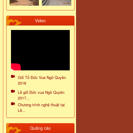
Video
Giỗ Tổ Đức Vua Ngô Quyền
2018
Lễ giỗ Đức vua Ngô Quyền
2017...
Chương trình nghệ thuật tại
Lễ...
Quảng cáo