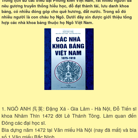
Trong lịch sử các triều đại Phong kiến Việt Nam, rất nhiều người đã
nêu gương truyền thống hiếu học, đỗ đạt thành tài, lưu danh khoa
bảng, có nhiều đóng góp cho quê hương, đất nước. Trong số đó
nhiều người là con cháu họ Ngô. Dưới đây xin được giới thiệu tổng
hợp các nhà khoa bảng thuộc họ Ngô Việt Nam.
1. NGÔ ANH 呉英: Đặng Xá - Gia Lâm - Hà Nội, Đỗ Tiến sĩ
khoa Nhâm Thin 1472 đời Lê Thánh Tông. Làm quan đến
Đông các đại học sĩ.
Bia dựng năm 1472 tại Văn miếu Hà Nội (nay đã mất) và bia
số 1 Văn miếu Bắc Ninh.