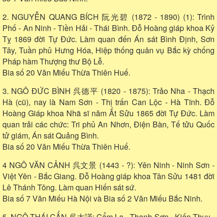
2. NGUYỄN QUANG BÍCH 阮光碧 (1872 - 1890) (1): Trình
Phố - An Ninh - Tiền Hải - Thái Bình. Đỗ Hoàng giáp khoa Kỷ
Tỵ 1869 đời Tự Đức. Làm quan đến Án sát Bình Định, Sơn
Tây, Tuần phủ Hưng Hóa, Hiệp thống quân vụ Bắc kỳ chống
Pháp hàm Thượng thư Bộ Lễ.
Bia số 20 Văn Miếu Thừa Thiên Huế.
3. NGÔ ĐỨC BÌNH 呉德平 (1820 - 1875): Trảo Nha - Thạch
Hà (cũ), nay là Nam Sơn - Thị trấn Can Lộc - Hà Tĩnh. Đỗ
Hoàng Giáp khoa Nhã sĩ năm Ất Sửu 1865 đời Tự Đức. Làm
quan trải các chức: Tri phủ An Nhơn, Điện Bàn, Tế tửu Quốc
tử giám, Án sát Quảng Bình.
Bia số 20 Văn Miếu Thừa Thiên Huế.
4 NGÔ VĂN CẢNH 呉文景 (1443 - ?): Yên Ninh - Ninh Sơn -
Việt Yên - Bắc Giang. Đỗ Hoàng giáp khoa Tân Sửu 1481 đời
Lê Thánh Tông. Làm quan Hiến sát sứ.
Bia số 7 Văn Miếu Hà Nội và Bia số 2 Văn Miếu Bắc Ninh.
5. NGÔ THÁI CẨN 呉太謹: Cẩm La - Thanh Sơn - Kiến Thụy -