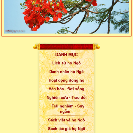
DANH MỤC
Lịch sử họ Ngô
Danh nhân họ Ngô
Hoạt động dòng họ
Văn hóa - Đời sống
Nghiên cứu - Trao đổi
Trải nghiệm - Suy
ngẫm
Sách viết về họ Ngô
Sách tác giả họ Ngô