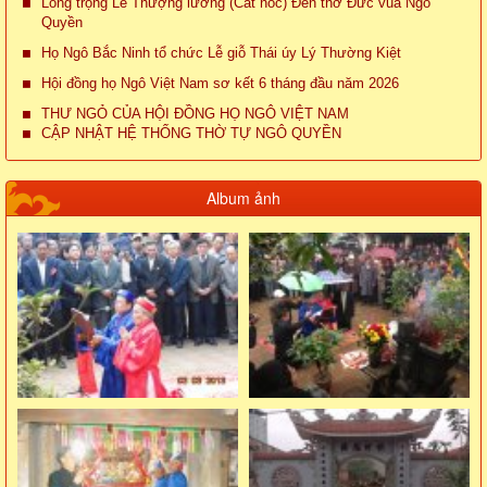
Long trọng Lễ Thượng lương (Cất nóc) Đền thờ Đức vua Ngô
Quyền
Họ Ngô Bắc Ninh tổ chức Lễ giỗ Thái úy Lý Thường Kiệt
Hội đồng họ Ngô Việt Nam sơ kết 6 tháng đầu năm 2026
THƯ NGỎ CỦA HỘI ĐỒNG HỌ NGÔ VIỆT NAM
CẬP NHẬT HỆ THỐNG THỜ TỰ NGÔ QUYỀN
Album ảnh