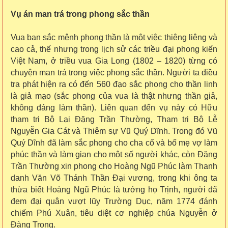
Vụ án man trá trong phong sắc thần
Vua ban sắc mệnh phong thần là một việc thiêng liêng và
cao cả, thế nhưng trong lịch sử các triều đại phong kiến
Việt Nam, ở triều vua Gia Long (1802 – 1820) từng có
chuyện man trá trong việc phong sắc thần. Người ta điều
tra phát hiện ra có đến 560 đạo sắc phong cho thần linh
là giả mạo (sắc phong của vua là thật nhưng thần giả,
không đáng làm thần). Liên quan đến vụ này có Hữu
tham tri Bộ Lại Đặng Trần Thường, Tham tri Bộ Lễ
Nguyễn Gia Cát và Thiêm sự Vũ Quý Dĩnh. Trong đó Vũ
Quý Dĩnh đã làm sắc phong cho cha cố và bố mẹ vợ làm
phúc thần và làm gian cho một số người khác, còn Đặng
Trần Thường xin phong cho Hoàng Ngũ Phúc làm Thanh
danh Văn Võ Thánh Thần Đại vương, trong khi ông ta
thừa biết Hoàng Ngũ Phúc là tướng họ Trịnh, người đã
đem đại quân vượt lũy Trường Dục, năm 1774 đánh
chiếm Phú Xuân, tiêu diệt cơ nghiệp chúa Nguyễn ở
Đàng Trong.