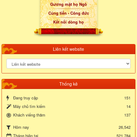
Gương mặt họ Ngô
Cúng tiến - Công đức
Kết nối dòng họ
Liên kết website
Thống kê
Đang truy cập
151
Máy chủ tìm kiếm
14
Khách viếng thăm
137
26,542
Hôm nay
Tháng hiện tại
521,784