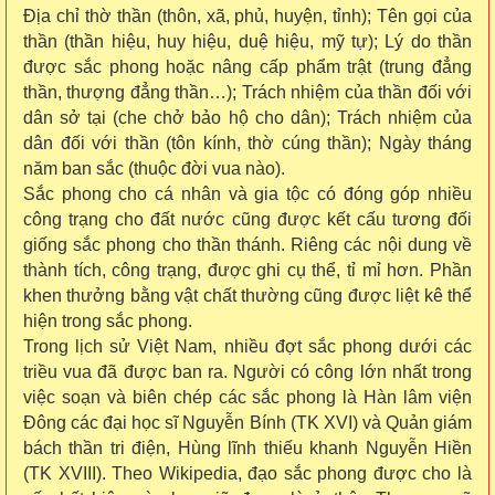
Địa chỉ thờ thần (thôn, xã, phủ, huyện, tỉnh); Tên gọi của
thần (thần hiệu, huy hiệu, duệ hiệu, mỹ tự); Lý do thần
được sắc phong hoặc nâng cấp phẩm trật (trung đẳng
thần, thượng đẳng thần…); Trách nhiệm của thần đối với
dân sở tại (che chở bảo hộ cho dân); Trách nhiệm của
dân đối với thần (tôn kính, thờ cúng thần); Ngày tháng
năm ban sắc (thuộc đời vua nào).
Sắc phong cho cá nhân và gia tộc có đóng góp nhiều
công trạng cho đất nước cũng được kết cấu tương đối
giống sắc phong cho thần thánh. Riêng các nội dung về
thành tích, công trạng, được ghi cụ thể, tỉ mỉ hơn. Phần
khen thưởng bằng vật chất thường cũng được liệt kê thể
hiện trong sắc phong.
Trong lịch sử Việt Nam, nhiều đợt sắc phong dưới các
triều vua đã được ban ra. Người có công lớn nhất trong
việc soạn và biên chép các sắc phong là Hàn lâm viện
Đông các đại học sĩ Nguyễn Bính (TK XVI) và Quản giám
bách thần tri điện, Hùng lĩnh thiếu khanh Nguyễn Hiền
(TK XVIII). Theo Wikipedia, đạo sắc phong được cho là