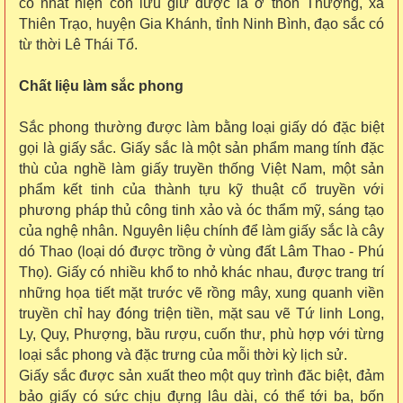
cố nhất hiện còn lưu giữ được là ở thôn Thượng, xã
Thiên Trạo, huyện Gia Khánh, tỉnh Ninh Bình, đạo sắc có
từ thời Lê Thái Tổ.
Chất liệu làm sắc phong
Sắc phong thường được làm bằng loại giấy dó đặc biệt
gọi là giấy sắc. Giấy sắc là một sản phẩm mang tính đặc
thù của nghề làm giấy truyền thống Việt Nam, một sản
phẩm kết tinh của thành tựu kỹ thuật cổ truyền với
phương pháp thủ công tinh xảo và óc thẩm mỹ, sáng tạo
của nghệ nhân. Nguyên liệu chính để làm giấy sắc là cây
dó Thao (loại dó được trồng ở vùng đất Lâm Thao - Phú
Thọ). Giấy có nhiều khổ to nhỏ khác nhau, được trang trí
những họa tiết mặt trước vẽ rồng mây, xung quanh viền
truyền chỉ hay đóng triện tiền, mặt sau vẽ Tứ linh Long,
Ly, Quy, Phượng, bầu rượu, cuốn thư, phù hợp với từng
loại sắc phong và đặc trưng của mỗi thời kỳ lịch sử.
Giấy sắc được sản xuất theo một quy trình đăc biệt, đảm
bảo giấy có sức chịu đựng lâu dài, có thể tới ba, bốn