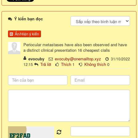
Ý kiến bạn đọc
Ẩn/Hiện ý kiến
Periocular metastases have also been observed and have
a distinct clinical presentation 16 cheapest cialis
evocuby
evocuby@onemailtop.xyz
31/10/2022
Trả lời
Thích
1
Không thích
0
12:15