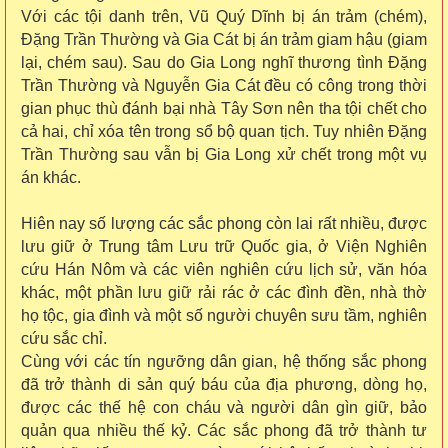
Với các tội danh trên, Vũ Quý Dĩnh bị án trảm (chém),
Đặng Trần Thường và Gia Cát bị án trảm giam hậu (giam
lại, chém sau). Sau do Gia Long nghĩ thương tình Đặng
Trần Thường và Nguyễn Gia Cát đều có công trong thời
gian phục thù đánh bại nhà Tây Sơn nên tha tội chết cho
cả hai, chỉ xóa tên trong sổ bộ quan tịch. Tuy nhiên Đặng
Trần Thường sau vẫn bị Gia Long xử chết trong một vụ
án khác.
Hiên nay số lượng các sắc phong còn lai rất nhiều, được
lưu giữ ở Trung tâm Lưu trữ Quốc gia, ở Viện Nghiên
cứu Hán Nôm và các viên nghiên cứu lịch sử, văn hóa
khác, một phần lưu giữ rải rác ở các đình đền, nhà thờ
họ tộc, gia đình và một số người chuyên sưu tầm, nghiên
cứu sắc chỉ.
Cùng với các tín ngưỡng dân gian, hệ thống sắc phong
đã trở thành di sản quý báu của địa phương, dòng họ,
được các thế hệ con cháu và người dân gìn giữ, bảo
quản qua nhiều thế kỷ. Các sắc phong đã trở thành tư