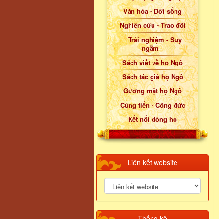
Văn hóa - Đời sống
Nghiên cứu - Trao đổi
Trải nghiệm - Suy
ngẫm
Sách viết về họ Ngô
Sách tác giả họ Ngô
Gương mặt họ Ngô
Cúng tiến - Công đức
Kết nối dòng họ
Liên kết website
Thống kê