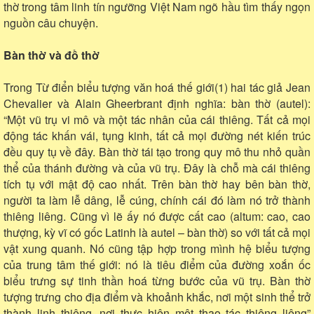
thờ trong tâm linh tín ngưỡng Việt Nam ngõ hầu tìm thấy ngọn
nguồn câu chuyện.
Bàn thờ và đồ thờ
Trong Từ điển biểu tượng văn hoá thế giới(1) hai tác giả Jean
Chevalier và Alain Gheerbrant định nghĩa: bàn thờ (autel):
“Một vũ trụ vi mô và một tác nhân của cái thiêng. Tất cả mọi
động tác khấn vái, tụng kinh, tất cả mọi đường nét kiến trúc
đều quy tụ về đây. Bàn thờ tái tạo trong quy mô thu nhỏ quần
thể của thánh đường và của vũ trụ. Đây là chỗ mà cái thiêng
tích tụ với mật độ cao nhất. Trên bàn thờ hay bên bàn thờ,
người ta làm lễ dâng, lễ cúng, chính cái đó làm nó trở thành
thiêng liêng. Cũng vì lẽ ấy nó được cất cao (altum: cao, cao
thượng, kỳ vĩ có gốc Latinh là autel – bàn thờ) so với tất cả mọi
vật xung quanh. Nó cũng tập hợp trong mình hệ biểu tượng
của trung tâm thế giới: nó là tiêu điểm của đường xoắn ốc
biểu trưng sự tinh thần hoá từng bước của vũ trụ. Bàn thờ
tượng trưng cho địa điểm và khoảnh khắc, nơi một sinh thể trở
thành linh thiêng, nơi thực hiện một thao tác thiêng liêng”