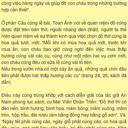
công việc hàng ngày và giúp đỡ con cháu trong những trường
hợp cần thiết”.
Ở phần Cầu cúng lễ bái, Toan Ánh nói về quan niệm đồ cúng
được đặt trên bàn thờ, ngoài nhang đèn (thật), người ta thể
hiện quan niệm về sự thành kính qua việc chọn đồ thờ cúng là
hoa quả tươi, mới: “Mỗi khi có mùa hoa quả mới, trước khi
mua ăn, con cháu bao giờ cũng nghĩ đến việc mua thắp
hương cúng vái các cụ, cũng như một năm hai vụ cơm mới,
con cháu cũng đều có sửa lễ cúng vái tổ tiên.
Nếu trong vườn nhà có một cây ăn quả, những quả chín đầu
tiên phải được hái thắp hương các cụ” (trang 24, 25, sách đã
dẫn).
Điều này cũng trùng khớp với cách diễn giải của tác giả An
Nam phong tục sách, cụ Mai Viên Đoàn Triển: “Đồ thờ thì có
đèn nến, bình hương, bình hoa, mâm bồng, mâm vuông, mâm
tròn, hộp trầu, đài rượu làm bằng đồng hay bằng gỗ sơn”. Và:
“Ngày tết phải cúng cáo, ngày giỗ phải cúng cáo, có hoa quả
đầu mùa, gạo mới hay việc hiếu, hỷ đều phải cúng cáo. Nhà