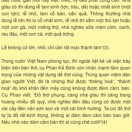
giàu có thì dùng lễ tam sinh (lợn, trâu, dê) hoặc nhất sinh (một
con lợn); lễ nhỏ, làm cỗ bàn, oản quả. Thông thường nhà
dùng lễ lớn thì lo cỗ nhất sinh, lễ nhỏ thì sắm một thủ lợn hoặc
một con gà, một miếng thịt, nhà nghèo sửa mâm cơm, canh,
rau đậu, một con cá, một quả trứng.
Lễ không cứ lớn, nhỏ, chỉ cần rất mực thành tâm”(3).
Trong cuốn Việt Nam phong tục, thì ngoài liệt kê về việc bày
biện trên bàn thờ, cụ Phan Kế Bính còn nhấn mạnh tầm quan
trọng của những vật dụng để thờ cúng. Trong quan niệm dân
gian người Việt, đó là những thứ được “thiêng hoá”, “thánh
hoá” dù khó khăn đến mấy cũng không được đem cầm, bán.
Cụ Phan viết: “Đồ thờ phụng, càng nhà giàu thì càng trang
hoàng nhiều đồ quý, nhà nghèo đến đâu cũng có được một
vài cây đèn nến sơn son và một cái bình hương. Ta coi đồ thờ
tự là đồ rất kính trọng, không ai dám đem cầm bán bao giờ.
Nếu nhà nào dám cầm bán thì ai cũng chê cười”(4)