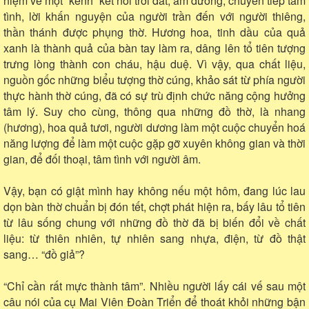
niệm về một “kênh” kết nối trời đất, âm dương, chuyển tiếp tâm
tình, lời khấn nguyện của người trần đến với người thiêng,
thần thánh được phụng thờ. Hương hoa, tinh dầu của quả
xanh là thành quả của bàn tay làm ra, dâng lên tổ tiên tượng
trưng lòng thành con cháu, hậu duệ. Vì vậy, qua chất liệu,
nguồn gốc những biểu tượng thờ cúng, khảo sát từ phía người
thực hành thờ cúng, đã có sự trù định chức năng cộng hưởng
tâm lý. Suy cho cùng, thông qua những đồ thờ, là nhang
(hương), hoa quả tươi, người dương làm một cuộc chuyển hoá
năng lượng để làm một cuộc gặp gỡ xuyên không gian và thời
gian, để đối thoại, tâm tình với người âm.
Vậy, bạn có giật mình hay không nếu một hôm, đang lúc lau
dọn bàn thờ chuẩn bị đón tết, chợt phát hiện ra, bấy lâu tổ tiên
từ lâu sống chung với những đồ thờ đã bị biến đổi về chất
liệu: từ thiên nhiên, tự nhiên sang nhựa, điện, từ đồ thật
sang… “đồ giả”?
“Chỉ cần rất mực thành tâm”. Nhiều người lấy cái vế sau một
câu nói của cụ Mai Viên Đoàn Triển để thoát khỏi những bận