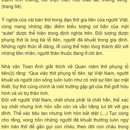
(trang 58).
Ý nghĩa của cái bàn thờ trong đạo thờ gia tiên của người Việt,
cũng mang những đặc điểm biểu tượng cơ bản của một
“autel” được thể hiện trong định nghĩa trên. Đối tượng được
phụng thờ là ông bà tổ tiên, người đã khuất trong gia đình.
Những nghi thức lễ dâng, lễ cúng thể hiện lòng thành đối với
những tiền nhân, người thân thuộc đang ở cõi âm.
Nhà văn Toan Ánh giải thích về Quan niệm thờ phụng tổ
tiên(2) rằng: “Qua việc thờ phụng tổ tiên, tại Việt Nam, người
khuất và người còn sống luôn luôn như có một sự liên lạc mật
thiết. Sự thờ cúng chính là môi trường gặp gỡ của thế giới hữu
hình và vũ trụ thần linh.
Đối với người Việt Nam, chết chưa phải là chết hẳn, thể xác
tuy chết nhưng linh hồn vẫn còn và vẫn hằng lui tới với gia
đình. Thể xác tiêu tan nhưng linh hồn bất diệt (…) Tục cũng
cho rằng, vong hồn những người đã khuất thường luôn ngự
trên bàn thờ để gần gụi con cháu, theo dõi con cháu trong