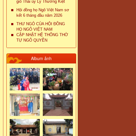
giỗ Thái úy Lý Thường Kiệt
Hội đồng họ Ngô Việt Nam sơ
kết 6 tháng đầu năm 2026
THƯ NGỎ CỦA HỘI ĐỒNG
HỌ NGÔ VIỆT NAM
CẬP NHẬT HỆ THỐNG THỜ
TỰ NGÔ QUYỀN
Album ảnh