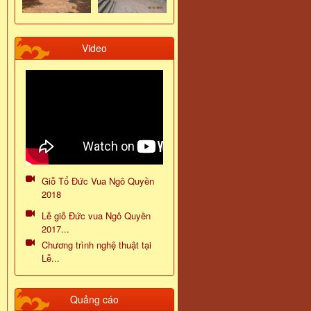
Video
Giỗ Tổ Đức Vua Ngô Quyền
2018
Lễ giỗ Đức vua Ngô Quyền
2017...
Chương trình nghệ thuật tại
Lễ...
Quảng cáo