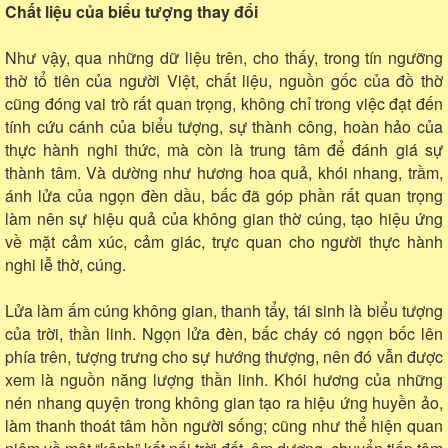
Chất liệu của biểu tượng thay đổi
Như vậy, qua những dữ liệu trên, cho thấy, trong tín ngưỡng
thờ tổ tiên của người Việt, chất liệu, nguồn gốc của đồ thờ
cũng đóng vai trò rất quan trọng, không chỉ trong việc đạt đến
tính cứu cánh của biểu tượng, sự thành công, hoàn hảo của
thực hành nghi thức, mà còn là trung tâm để đánh giá sự
thành tâm. Và dường như hương hoa quả, khói nhang, trầm,
ánh lửa của ngọn đèn dầu, bấc đã góp phần rất quan trọng
làm nên sự hiệu quả của không gian thờ cúng, tạo hiệu ứng
về mặt cảm xúc, cảm giác, trực quan cho người thực hành
nghi lễ thờ, cúng.
Lửa làm ấm cúng không gian, thanh tẩy, tái sinh là biểu tượng
của trời, thần linh. Ngọn lửa đèn, bấc cháy có ngọn bốc lên
phía trên, tượng trưng cho sự hướng thượng, nên đó vẫn được
xem là nguồn năng lượng thần linh. Khói hương của những
nén nhang quyện trong không gian tạo ra hiệu ứng huyền ảo,
làm thanh thoát tâm hồn người sống; cũng như thể hiện quan