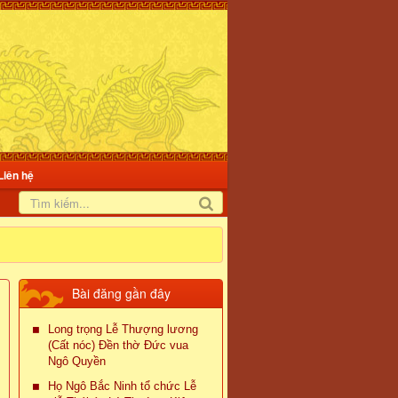
Liên hệ
Bài đăng gần đây
Long trọng Lễ Thượng lương
(Cất nóc) Đền thờ Đức vua
Ngô Quyền
Họ Ngô Bắc Ninh tổ chức Lễ