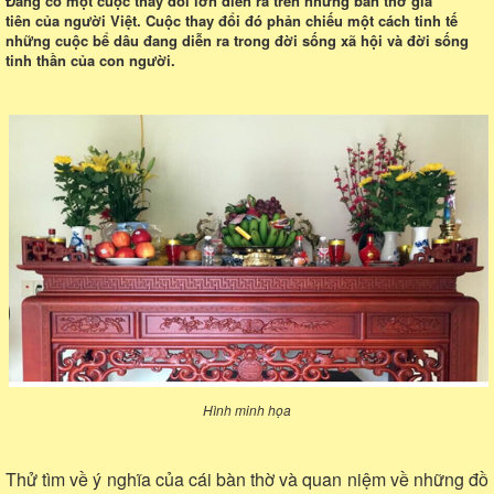
Đang có một cuộc thay đổi lớn diễn ra trên những bàn thờ gia
tiên của người Việt. Cuộc thay đổi đó phản chiếu một cách tinh tế
những cuộc bể dâu đang diễn ra trong đời sống xã hội và đời sống
tinh thần của con người.
Hình minh họa
Thử tìm về ý nghĩa của cái bàn thờ và quan niệm về những đồ