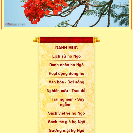
DANH MỤC
Lịch sử họ Ngô
Danh nhân họ Ngô
Hoạt động dòng họ
Văn hóa - Đời sống
Nghiên cứu - Trao đổi
Trải nghiệm - Suy
ngẫm
Sách viết về họ Ngô
Sách tác giả họ Ngô
Gương mặt họ Ngô