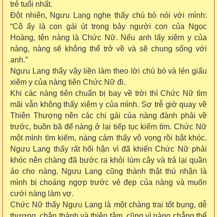
trẻ tuổi nhất.
Đột nhiên, Ngưu Lang nghe thấy chú bò nói với mình:
“Cô ấy là con gái út trong bảy người con của Ngọc
Hoàng, tên nàng là Chức Nữ. Nếu anh lấy xiêm y của
nàng, nàng sẽ không thể trở về và sẽ chung sống với
anh.”
Ngưu Lang thấy vậy liền làm theo lời chú bò và lén giấu
xiêm y của nàng tiên Chức Nữ đi.
Khi các nàng tiên chuẩn bị bay về trời thì Chức Nữ tìm
mãi vẫn không thấy xiêm y của mình. Sợ trễ giờ quay về
Thiên Thượng nên các chị gái của nàng đành phải về
trước, buồn bã để nàng ở lại tiếp tục kiếm tìm. Chức Nữ
một mình tìm kiếm, nàng cảm thấy vô vọng rồi bật khóc.
Ngưu Lang thấy rất hối hận vì đã khiến Chức Nữ phải
khóc nên chàng đã bước ra khỏi lùm cây và trả lại quần
áo cho nàng. Ngưu Lang cũng thành thật thú nhận là
mình bị choáng ngợp trước vẻ đẹp của nàng và muốn
cưới nàng làm vợ.
Chức Nữ thấy Ngưu Lang là một chàng trai tốt bụng, dễ
thương, chân thành và thiện tâm, cũng vì nàng chẳng thể