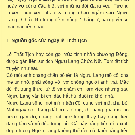
ngày vô cùng đặc biệt với những đôi đang yêu. Tương
truyền, nếu yêu nhau và cùng nhau ngắm sao Ngưu
Lang - Chức Nữ trong đêm mùng 7 tháng 7, hai người sẽ
mãi mãi bên nhau.
1. Nguồn gốc của ngày lễ Thất Tịch
Lễ Thất Tịch hay còn gọi mùa tình nhân phương Đông,
được gắn liền sự tích Ngưu Lang Chức Nữ. Tóm tắt tích
truyện như sau:
Có một anh chàng chăn bò tên là Ngưu Lang mồ côi cha
mẹ từ nhỏ, phải sống với vợ chồng người anh trai. Mặc
dù rất trung thực, tử tế và chăm chỉ làm việc nhưng sau
Ngưu Lang vẫn bị chị dâu hắt hủi đuổi ra khỏi nhà.
Ngưu Lang sống một mình trên đồi cùng với một chú bò.
Một ngày nọ, chàng dắt bò ra đồng, khi băng qua một hồ
nước gần đó, chàng bất ngờ trông thấy bảy nàng tiên
đang tắm và nô đùa trong hồ. Cả bảy nàng tiên đều xinh
đẹp nhưng Ngưu Lang không thể rời mắt khỏi nàng tiên