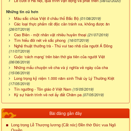
Lễ cưới ở Hà Nội, quá trình vận động và phát triển
(08/02/2020)
Những tin cũ hơn
Màu sắc chùa Việt ở châu thổ Bắc Bộ
(01/08/2019)
Các loại thực phẩm rất độc cần tránh xa, không được ăn
(26/07/2019)
Cao Biền - một nhân vật nhiều huyền thoại
(21/07/2019)
Tìm hiểu đôi nét về sắc phong
(16/07/2019)
Nghệ thuật thưởng trà - Thú vui tao nhã của người Á Đông
(11/07/2019)
Cuộc ‘cách mạng’ trên bàn thờ gia tiên của người Việt
(06/06/2019)
Những mẩu chuyện về cha và ý nghĩa về ngày của cha
(15/06/2019)
Long trọng kỷ niệm 1.000 năm sinh Thái úy Lý Thường Kiệt
(17/05/2019)
Tín ngưỡng - Tôn giáo ở Việt Nam
(15/05/2019)
Ký sự hành trình về nơi ấy đất Chăm pa
(07/05/2019)
Bài đăng gần đây
Long trọng Lễ Thượng lương (Cất nóc) Đền thờ Đức vua Ngô
Quyền