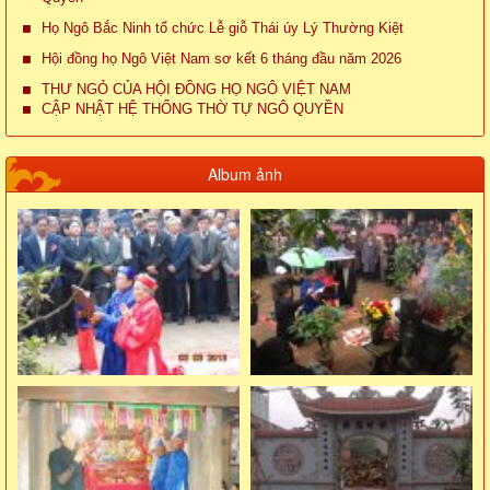
Họ Ngô Bắc Ninh tổ chức Lễ giỗ Thái úy Lý Thường Kiệt
Hội đồng họ Ngô Việt Nam sơ kết 6 tháng đầu năm 2026
THƯ NGỎ CỦA HỘI ĐỒNG HỌ NGÔ VIỆT NAM
CẬP NHẬT HỆ THỐNG THỜ TỰ NGÔ QUYỀN
Album ảnh