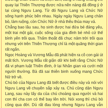
quay lại Thiên Thượng được nữa nên nàng đã đồng ý ở
lại cùng Ngưu Lang. Từ đó Ngưu Lang và Chức Nữ
sống hạnh phúc bên nhau. Ngày ngày Ngưu Lang chăn
bò, làm ruộng, còn Chức Nữ ở nhà thêu thùa may vá.
Chẳng bao lâu sau, họ sinh được hai đứa bé đáng yêu,
một trai một gái, cuộc sống của gia đình bé nhỏ cứ thế
bình yên trôi qua. Thấm thoắt đã chục năm trời trôi qua
nhưng với trên Thiên Thượng chỉ là một quãng thời gian
rất ngắn.
Ngọc Hoàng và Vương Mẫu đã phát hiện ra cô con gái út
mất tích. Vương Mẫu rất giận dữ khi biết rằng Chức Nữ
đã vi phạm luật Thiên đình, ở lại Nhân gian và cưới một
người thường. Bà đã sai thiên binh xuống mang Chức
Nữ trở về.
Chú bò của Ngưu Lang đã biết được điều này và nói với
Ngưu Lang về chuyện sắp xảy ra. Chú cũng dặn Ngưu
Lang, sau này lấy da của chú choàng qua người và hai
con thì cha con có thể bay lên trời. Nói xong thì chú bò
cũng qua đời. Dù rất đau lòng nhưng Ngưu Lang vẫn