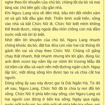
nghe theo lời khuyên của chú bò, chàng lột da bò và mai
táng xác chú bên gốc cây gần nhà.
Khi Ngưu Lang vừa về đến nhà, bầu trời đột nhiên xám
xịt và gió bắt đầu gào thét. Thiên binh xuất hiện, xông
vào nhà và bắt Chức Nữ đi. Chức Nữ biết mình không
thể thoát được, nàng ngoái đầu nhìn chồng con mà đẫm
nước mắt nói lời từ biệt.
Nhớ đến lời khuyên của chú bò, Ngưu Lang nhanh
chóng khoác da bò, đặt hai đứa con vào hai cái thúng rồi
gánh lên vai và chạy theo Chức Nữ. Chàng cố gắng
chạy thật nhanh, thật nhanh nhưng khi tới gần, đúng lúc
anh định vươn tay nắm lấy vợ mình thì Vương Mẫu đã
rút trâm cài đầu và vạch nên một đường ngăn cách. Ngay
lập tức, một dòng sông lớn được tạo ra và chia cắt hai
người.
Dòng sông ấy sau này được gọi là Dải Ngân Hà. Từ đó
về sau, Ngưu Lang, Chức Nữ đã bị chia ly nơi đôi bờ
sông. Chức Nữ ở phía bên này sông, còn Ngưu Lang và
hai người con đứng ở bên kia sông. Ngày qua ngày,
nước mắt tuôn rơi, họ nhìn mãi về phía bên kia sông, nơi