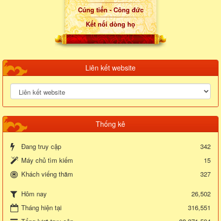
Cúng tiến - Công đức
Kết nối dòng họ
Liên kết website
Thống kê
Đang truy cập
342
Máy chủ tìm kiếm
15
Khách viếng thăm
327
26,502
Hôm nay
Tháng hiện tại
316,551