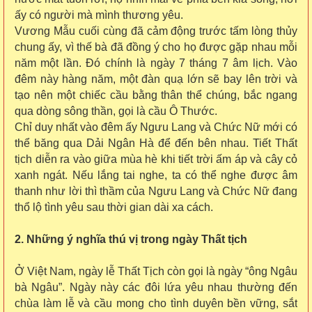
ấy có người mà mình thương yêu.
Vương Mẫu cuối cùng đã cảm động trước tấm lòng thủy
chung ấy, vì thế bà đã đồng ý cho họ được gặp nhau mỗi
năm một lần. Đó chính là ngày 7 tháng 7 âm lịch. Vào
đêm này hàng năm, một đàn quạ lớn sẽ bay lên trời và
tạo nên một chiếc cầu bằng thân thể chúng, bắc ngang
qua dòng sông thần, gọi là cầu Ô Thước.
Chỉ duy nhất vào đêm ấy Ngưu Lang và Chức Nữ mới có
thể băng qua Dải Ngân Hà để đến bên nhau. Tiết Thất
tịch diễn ra vào giữa mùa hè khi tiết trời ấm áp và cây cỏ
xanh ngát. Nếu lắng tai nghe, ta có thể nghe được âm
thanh như lời thì thầm của Ngưu Lang và Chức Nữ đang
thổ lộ tình yêu sau thời gian dài xa cách.
2. Những ý nghĩa thú vị trong ngày Thất tịch
Ở Việt Nam, ngày lễ Thất Tịch còn gọi là ngày “ông Ngâu
bà Ngâu”. Ngày này các đôi lứa yêu nhau thường đến
chùa làm lễ và cầu mong cho tình duyên bền vững, sắt