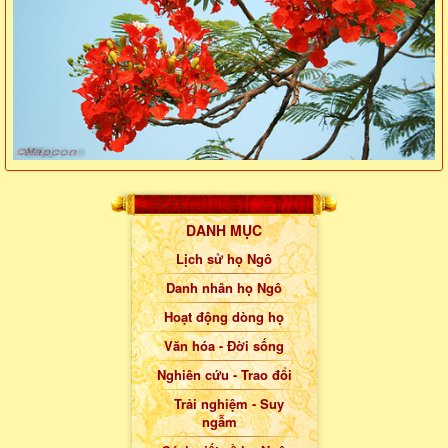
DANH MỤC
Lịch sử họ Ngô
Danh nhân họ Ngô
Hoạt động dòng họ
Văn hóa - Đời sống
Nghiên cứu - Trao đổi
Trải nghiệm - Suy
ngẫm