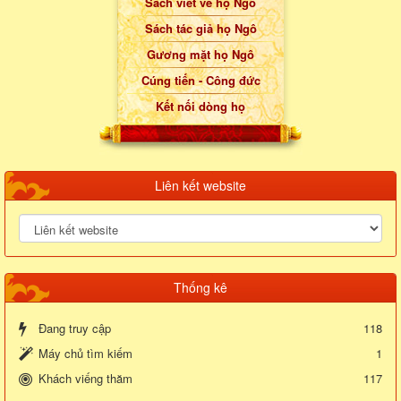
Sách viết về họ Ngô
Sách tác giả họ Ngô
Gương mặt họ Ngô
Cúng tiến - Công đức
Kết nối dòng họ
Liên kết website
Thống kê
Đang truy cập
118
Máy chủ tìm kiếm
1
Khách viếng thăm
117