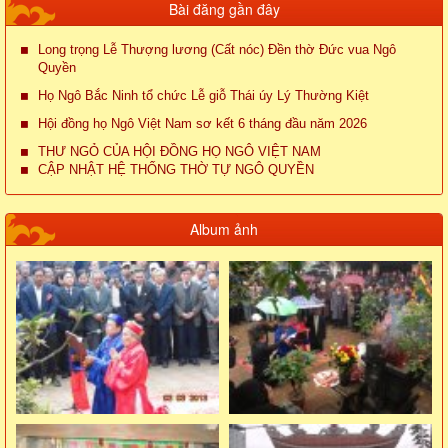
Bài đăng gần đây
Long trọng Lễ Thượng lương (Cất nóc) Đền thờ Đức vua Ngô
Quyền
Họ Ngô Bắc Ninh tổ chức Lễ giỗ Thái úy Lý Thường Kiệt
Hội đồng họ Ngô Việt Nam sơ kết 6 tháng đầu năm 2026
THƯ NGỎ CỦA HỘI ĐỒNG HỌ NGÔ VIỆT NAM
CẬP NHẬT HỆ THỐNG THỜ TỰ NGÔ QUYỀN
Album ảnh