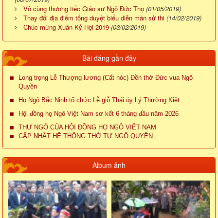
Vô cùng thương tiếc Giáo sư Ngô Đức Thọ
(01/05/2019)
Thay đổi địa điểm tổng duyệt biểu diễn màn sử thi
(14/02/2019)
Chúc mừng Xuân Kỷ Hợi 2019
(03/02/2019)
Bài đăng gần đây
Long trọng Lễ Thượng lương (Cất nóc) Đền thờ Đức vua Ngô
Quyền
Họ Ngô Bắc Ninh tổ chức Lễ giỗ Thái úy Lý Thường Kiệt
Hội đồng họ Ngô Việt Nam sơ kết 6 tháng đầu năm 2026
THƯ NGỎ CỦA HỘI ĐỒNG HỌ NGÔ VIỆT NAM
CẬP NHẬT HỆ THỐNG THỜ TỰ NGÔ QUYỀN
Album ảnh