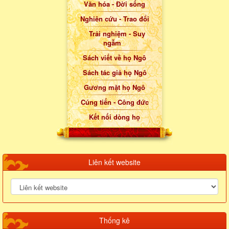
Văn hóa - Đời sống
Nghiên cứu - Trao đổi
Trải nghiệm - Suy
ngẫm
Sách viết về họ Ngô
Sách tác giả họ Ngô
Gương mặt họ Ngô
Cúng tiến - Công đức
Kết nối dòng họ
Liên kết website
Thống kê