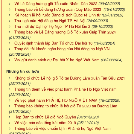
Về Lễ Dâng hương giỗ Tổ xuân Nhâm Dần 2022
(09/02/2022)
Thông báo về Lễ dâng hương xuân Quý Mão 2023
(15/01/2023)
Kế hoạch lễ hội rước Bằng di tích Quốc tế Linh từ
(23/01/2023)
Thư ngỏ của Hội đồng họ Ngô TP Hà Nội
(24/09/2023)
Thư mời dự Đại hội Họ Ngô TP Hà Nội lần 2
(29/10/2023)
Thông báo về Lễ Dâng hương Giỗ Tổ xuân Giáp Thìn 2024
(01/02/2024)
Quyết định thành lập Ban Tổ chức Đại hội 10
(16/08/2024)
Thay đổi tài khoản ngân hàng của Hội đồng họ Ngô VN
(20/08/2024)
V/v gửi danh sách dự Đại hội X họ Ngô Việt Nam
(26/08/2024)
Những tin cũ hơn
Không tổ chức Lễ hội giỗ Tổ tại Đường Lâm xuân Tân Sửu 2021
(25/02/2021)
Thông tin thêm về việc phát hành Phả hệ Họ Ngô Việt nam
(23/03/2020)
Về vệc phát hành PHẢ HỆ HỌ NGÔ VIỆT NAM
(18/02/2020)
Thông báo không tổ chức lễ hội giỗ Tổ 2020 tại Đường Lâm
(31/01/2020)
Họp Ban tổ chức Lễ giỗ Ngô Quyền
(04/01/2020)
Về việc báo cáo tổng kết năm 2019
(05/11/2019)
Thông báo về việc chuẩn bị in Phả hệ họ Ngô Việt Nam
(06/07/2019)