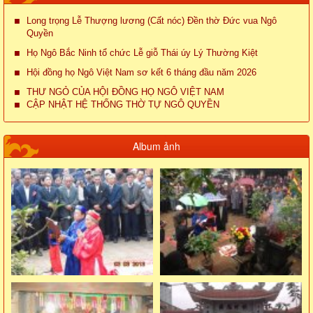
Long trọng Lễ Thượng lương (Cất nóc) Đền thờ Đức vua Ngô
Quyền
Họ Ngô Bắc Ninh tổ chức Lễ giỗ Thái úy Lý Thường Kiệt
Hội đồng họ Ngô Việt Nam sơ kết 6 tháng đầu năm 2026
THƯ NGỎ CỦA HỘI ĐỒNG HỌ NGÔ VIỆT NAM
CẬP NHẬT HỆ THỐNG THỜ TỰ NGÔ QUYỀN
Album ảnh