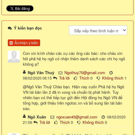
Ý kiến bạn đọc
Ẩn/Hiện ý kiến
Con xin kính chào các cụ các ông các bác: cho cháu xin
hỏi phả hệ họ ngô có nhận thêm danh sách các chi họ ngô
không ạ?
Ngô Văn Thuỷ
Ngothuy70@gmail.com
Trả lời
Thích
0
Không thích
1
08/02/2020 06:15
@Ngô Văn Thuỷ Chào bạn. Hiện nay cuốn Phả hệ họ Ngô
VN tái bản lần 2 đã in xong và chuẩn bị phát hành. Tuy
nhiên bạn có thể tiếp tục gửi đến Hội đồng họ Ngô VN để
tổng hợp, giới thiệu trên ngotoc.vn và bổ sung lần tái bản
sau.
Ngô Xuân
ngoxuan45@gmail.com
08/02/2020
Trả lời
Thích
0
Không thích
0
21:06