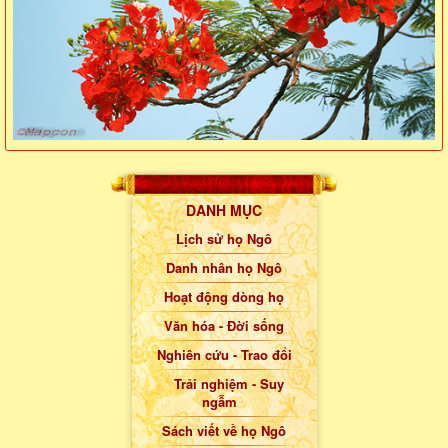
DANH MỤC
Lịch sử họ Ngô
Danh nhân họ Ngô
Hoạt động dòng họ
Văn hóa - Đời sống
Nghiên cứu - Trao đổi
Trải nghiệm - Suy
ngẫm
Sách viết về họ Ngô