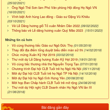
(25/02/2021)
Ông Ngô Thế Sơn làm Phó Văn phòng Hội đồng Họ Ngô VN
(16/03/2021)
Vĩnh biệt Anh hùng Lao đông - Giáo sư Đặng Vũ Khiêu
(03/10/2021)
Về Lễ Dâng hương giỗ Tổ xuân Nhâm Dần 2022
(09/02/2022)
Thông báo về Lễ dâng hương xuân Quý Mão 2023
(15/01/2023)
Những tin cũ hơn
Vô cùng thương tiếc Giáo sư Ngô Đức Thọ
(01/05/2019)
Thay đổi địa điểm tổng duyệt biểu diễn màn sử thi
(14/02/2019)
Chúc mừng Xuân Kỷ Hợi 2019
(03/02/2019)
Thư mời dự Lễ Dâng hương Xuân Kỷ Hợi 2019
(19/01/2019)
Vô cùng tiếc thương nhà thơ Nguyễn Trọng Tạo
(07/01/2019)
Chương trình Đại hội CLB Tuổi trẻ họ Ngô Hà Nội
(05/11/2018)
Mời dự Đại hội CLB Tuổi trẻ họ Ngô TP Hà Nội
(14/10/2018)
Mời dự Đại hội họ Ngô tỉnh Hưng Yên
(30/08/2018)
Mời họp Ban Chấp hành CLB Tuổi trẻ mở rộng
(24/08/2018)
Thư mời dự Hội nghị CLB Doanh nhân Họ Ngô VN lần III
(21/06/2018)
Bài đăng gần đây