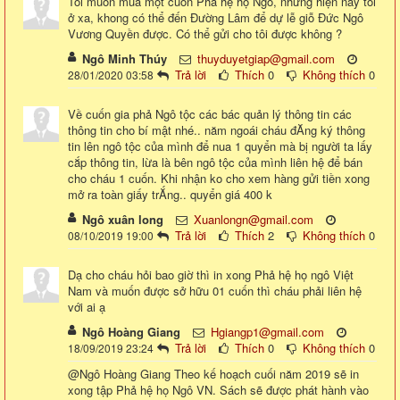
Tôi muốn mua một cuốn Phả hệ họ Ngô, nhưng hiện nay tôi
ở xa, khong có thể đến Đường Lâm để dự lễ giỗ Đức Ngô
Vương Quyền được. Có thể gửi cho tôi được không ?
Ngô Minh Thúy
thuyduyetgiap@gmail.com
Trả lời
Thích
0
Không thích
0
28/01/2020 03:58
Về cuốn gia phả Ngô tộc các bác quản lý thông tin các
thông tin cho bí mật nhé.. năm ngoái cháu đĂng ký thông
tin lên ngô tộc của mình để nua 1 quyển mà bị người ta lấy
cắp thông tin, lừa là bên ngô tộc của mình liên hệ để bán
cho cháu 1 cuốn. Khi nhận ko cho xem hàng gửi tiền xong
mở ra toàn giấy trẮng.. quyển giá 400 k
Ngô xuân long
Xuanlongn@gmail.com
Trả lời
Thích
2
Không thích
0
08/10/2019 19:00
Dạ cho cháu hỏi bao giờ thì in xong Phả hệ họ ngô Việt
Nam và muốn được sở hữu 01 cuốn thì cháu phải liên hệ
với ai ạ
Ngô Hoàng Giang
Hgiangp1@gmail.com
Trả lời
Thích
0
Không thích
0
18/09/2019 23:24
@Ngô Hoàng Giang Theo kế hoạch cuối năm 2019 sẽ in
xong tập Phả hệ họ Ngô VN. Sách sẽ được phát hành vào