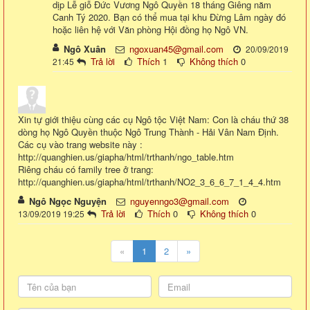
dịp Lễ giỗ Đức Vương Ngô Quyền 18 tháng Giêng năm
Canh Tý 2020. Bạn có thể mua tại khu Đừng Lâm ngày đó
hoặc liên hệ với Văn phòng Hội đồng họ Ngô VN.
Ngô Xuân
ngoxuan45@gmail.com
20/09/2019
Trả lời
Thích
1
Không thích
0
21:45
Xin tự giới thiệu cùng các cụ Ngô tộc Việt Nam: Con là cháu thứ 38
dòng họ Ngô Quyền thuộc Ngô Trung Thành - Hải Vân Nam Định.
Các cụ vào trang website này :
http://quanghien.us/giapha/html/trthanh/ngo_table.htm
Riêng cháu có family tree ở trang:
http://quanghien.us/giapha/html/trthanh/NO2_3_6_6_7_1_4_4.htm
Ngô Ngọc Nguyện
nguyenngo3@gmail.com
Trả lời
Thích
0
Không thích
0
13/09/2019 19:25
«
1
2
»