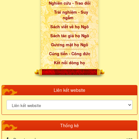
Nghiên cứu - Trao đổi
Trải nghiệm - Suy
ngẫm
Sách viết về họ Ngô
Sách tác giả họ Ngô
Gương mặt họ Ngô
Cúng tiến - Công đức
Kết nối dòng họ
Liên kết website
Thống kê