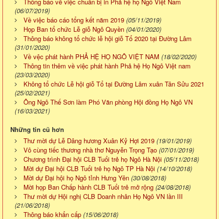
Thông báo về việc chuẩn bị in Phả hệ họ Ngô Việt Nam
(06/07/2019)
Về việc báo cáo tổng kết năm 2019
(05/11/2019)
Họp Ban tổ chức Lễ giỗ Ngô Quyền
(04/01/2020)
Thông báo không tổ chức lễ hội giỗ Tổ 2020 tại Đường Lâm
(31/01/2020)
Về vệc phát hành PHẢ HỆ HỌ NGÔ VIỆT NAM
(18/02/2020)
Thông tin thêm về việc phát hành Phả hệ Họ Ngô Việt nam
(23/03/2020)
Không tổ chức Lễ hội giỗ Tổ tại Đường Lâm xuân Tân Sửu 2021
(25/02/2021)
Ông Ngô Thế Sơn làm Phó Văn phòng Hội đồng Họ Ngô VN
(16/03/2021)
Những tin cũ hơn
Thư mời dự Lễ Dâng hương Xuân Kỷ Hợi 2019
(19/01/2019)
Vô cùng tiếc thương nhà thơ Nguyễn Trọng Tạo
(07/01/2019)
Chương trình Đại hội CLB Tuổi trẻ họ Ngô Hà Nội
(05/11/2018)
Mời dự Đại hội CLB Tuổi trẻ họ Ngô TP Hà Nội
(14/10/2018)
Mời dự Đại hội họ Ngô tỉnh Hưng Yên
(30/08/2018)
Mời họp Ban Chấp hành CLB Tuổi trẻ mở rộng
(24/08/2018)
Thư mời dự Hội nghị CLB Doanh nhân Họ Ngô VN lần III
(21/06/2018)
Thông báo khẩn cấp
(15/06/2018)