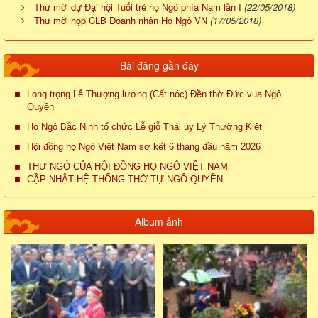
Thư mời dự Đại hội Tuổi trẻ họ Ngô phía Nam lần I
(22/05/2018)
Thư mời họp CLB Doanh nhân Họ Ngô VN
(17/05/2018)
Bài đăng gần đây
Long trọng Lễ Thượng lương (Cất nóc) Đền thờ Đức vua Ngô
Quyền
Họ Ngô Bắc Ninh tổ chức Lễ giỗ Thái úy Lý Thường Kiệt
Hội đồng họ Ngô Việt Nam sơ kết 6 tháng đầu năm 2026
THƯ NGỎ CỦA HỘI ĐỒNG HỌ NGÔ VIỆT NAM
CẬP NHẬT HỆ THỐNG THỜ TỰ NGÔ QUYỀN
Album ảnh