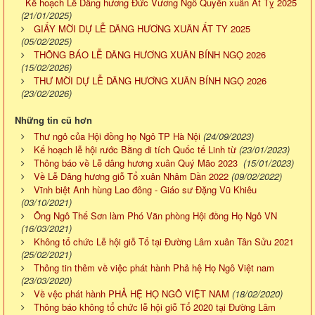
Kế hoạch Lễ Dâng hương Đức Vương Ngô Quyền xuân Ất Tỵ 2025
(21/01/2025)
GIẤY MỜI DỰ LỄ DÂNG HƯƠNG XUÂN ẤT TY 2025
(05/02/2025)
THÔNG BÁO LỄ DÂNG HƯƠNG XUÂN BÍNH NGỌ 2026
(15/02/2026)
THƯ MỜI DỰ LỄ DÂNG HƯƠNG XUÂN BÍNH NGỌ 2026
(23/02/2026)
Những tin cũ hơn
Thư ngỏ của Hội đồng họ Ngô TP Hà Nội
(24/09/2023)
Kế hoạch lễ hội rước Bằng di tích Quốc tế Linh từ
(23/01/2023)
Thông báo về Lễ dâng hương xuân Quý Mão 2023
(15/01/2023)
Về Lễ Dâng hương giỗ Tổ xuân Nhâm Dần 2022
(09/02/2022)
Vĩnh biệt Anh hùng Lao đông - Giáo sư Đặng Vũ Khiêu
(03/10/2021)
Ông Ngô Thế Sơn làm Phó Văn phòng Hội đồng Họ Ngô VN
(16/03/2021)
Không tổ chức Lễ hội giỗ Tổ tại Đường Lâm xuân Tân Sửu 2021
(25/02/2021)
Thông tin thêm về việc phát hành Phả hệ Họ Ngô Việt nam
(23/03/2020)
Về vệc phát hành PHẢ HỆ HỌ NGÔ VIỆT NAM
(18/02/2020)
Thông báo không tổ chức lễ hội giỗ Tổ 2020 tại Đường Lâm