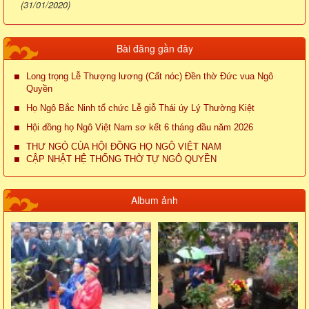
(31/01/2020)
Bài đăng gần đây
Long trọng Lễ Thượng lương (Cất nóc) Đền thờ Đức vua Ngô
Quyền
Họ Ngô Bắc Ninh tổ chức Lễ giỗ Thái úy Lý Thường Kiệt
Hội đồng họ Ngô Việt Nam sơ kết 6 tháng đầu năm 2026
THƯ NGỎ CỦA HỘI ĐỒNG HỌ NGÔ VIỆT NAM
CẬP NHẬT HỆ THỐNG THỜ TỰ NGÔ QUYỀN
Album ảnh