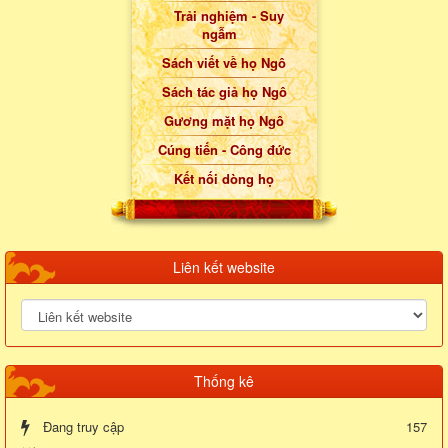
Trải nghiệm - Suy
ngẫm
Sách viết về họ Ngô
Sách tác giả họ Ngô
Gương mặt họ Ngô
Cúng tiến - Công đức
Kết nối dòng họ
Liên kết website
Thống kê
Đang truy cập
157