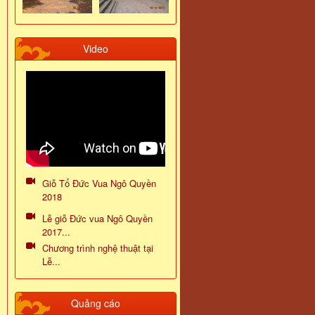
Video
Giỗ Tổ Đức Vua Ngô Quyền
2018
Lễ giỗ Đức vua Ngô Quyền
2017...
Chương trình nghệ thuật tại
Lễ...
Quảng cáo