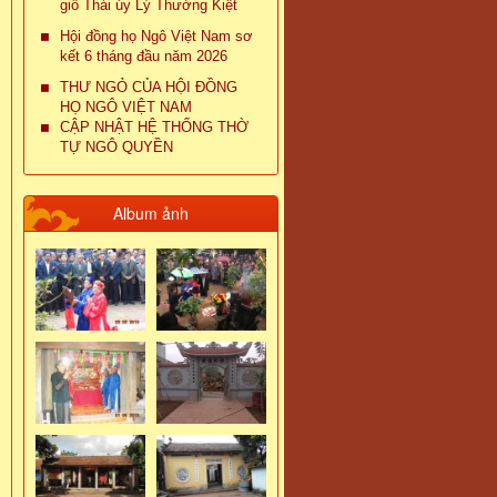
giỗ Thái úy Lý Thường Kiệt
Hội đồng họ Ngô Việt Nam sơ
kết 6 tháng đầu năm 2026
THƯ NGỎ CỦA HỘI ĐỒNG
HỌ NGÔ VIỆT NAM
CẬP NHẬT HỆ THỐNG THỜ
TỰ NGÔ QUYỀN
Album ảnh