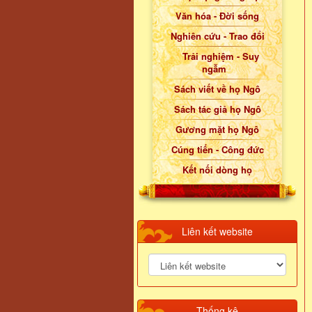
Văn hóa - Đời sống
Nghiên cứu - Trao đổi
Trải nghiệm - Suy
ngẫm
Sách viết về họ Ngô
Sách tác giả họ Ngô
Gương mặt họ Ngô
Cúng tiến - Công đức
Kết nối dòng họ
Liên kết website
Thống kê