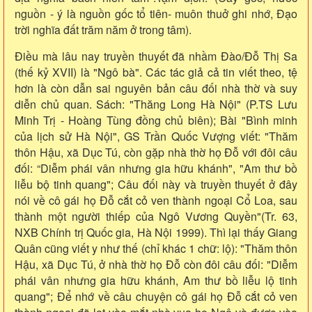
nguồn - ý là nguồn gốc tổ tiên- muôn thuở ghi nhớ, Đạo
trời nghĩa đất trăm năm ở trong tâm).
Điều mà lâu nay truyền thuyết đã nhầm Đào/Đỗ Thị Sa
(thế kỷ XVII) là "Ngô bà". Các tác giả cả tin viết theo, tệ
hơn là còn dẫn sai nguyên bản câu đối nhà thờ và suy
diễn chủ quan. Sách: "Thăng Long Hà Nội" (P.TS Lưu
Minh Trị - Hoàng Tùng đồng chủ biên); Bài "Bình minh
của lịch sử Hà Nội", GS Trần Quốc Vượng viết: "Thăm
thôn Hậu, xã Dục Tú, còn gặp nhà thờ họ Đỗ với đôi câu
đối: “Diễm phái vân nhưng gia hữu khánh", "Am thư bồ
liễu bộ tinh quang"; Câu đối này và truyền thuyết ở đây
nói về cô gái họ Đỗ cắt cỏ ven thành ngoại Cổ Loa, sau
thành một người thiếp của Ngô Vương Quyền"(Tr. 63,
NXB Chính trị Quốc gia, Hà Nội 1999). Thì lại thấy Giang
Quân cũng viết y như thế (chỉ khác 1 chữ: lộ): "Thăm thôn
Hậu, xã Dục Tú, ở nhà thờ họ Đỗ còn đôi câu đối: "Diễm
phái vân nhưng gia hữu khánh, Am thư bồ liễu lộ tinh
quang"; Để nhớ về câu chuyện cô gái họ Đỗ cắt cỏ ven