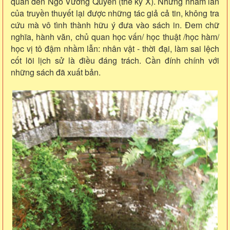
quan đến Ngô Vương Quyền (thế kỷ X). Những nhầm lẫn
của truyền thuyết lại được những tác giả cả tin, không tra
cứu mà vô tình thành hữu ý đưa vào sách in. Đem chữ
nghĩa, hành văn, chủ quan học vấn/ học thuật /học hàm/
học vị tô đậm nhầm lẫn: nhân vật - thời đại, làm sai lệch
cốt lõi lịch sử là điều đáng trách. Cần đính chính với
những sách đã xuất bản.