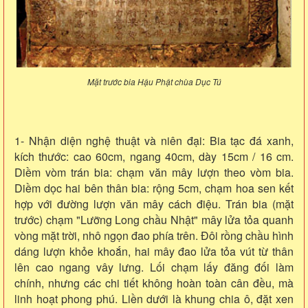
Mặt trước bia Hậu Phật chùa Dục Tú
1- Nhận diện nghệ thuật và niên đại: Bia tạc đá xanh,
kích thước: cao 60cm, ngang 40cm, dày 15cm / 16 cm.
Diềm vòm trán bia: chạm văn mây lượn theo vòm bia.
Diềm dọc hai bên thân bia: rộng 5cm, chạm hoa sen kết
hợp với đường lượn văn mây cách điệu. Trán bia (mặt
trước) chạm "Lưỡng Long chầu Nhật" mây lửa tỏa quanh
vòng mặt trời, nhô ngọn đao phía trên. Đôi rồng chầu hình
dáng lượn khỏe khoắn, hai mây đao lửa tỏa vút từ thân
lên cao ngang vây lưng. Lối chạm lấy đăng đối làm
chính, nhưng các chi tiết không hoàn toàn cân đều, mà
linh hoạt phong phú. Liền dưới là khung chia ô, đặt xen