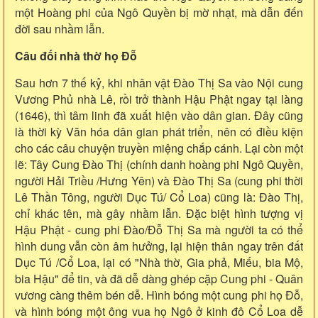
một Hoàng phi của Ngô Quyền bị mờ nhạt, mà dẫn đến
đời sau nhầm lẫn.
Câu đối nhà thờ họ Đỗ
Sau hơn 7 thế kỷ, khi nhân vật Đào Thị Sa vào Nội cung
Vương Phủ nhà Lê, rồi trở thành Hậu Phật ngay tại làng
(1646), thì tâm linh đã xuất hiện vào dân gian. Đây cũng
là thời kỳ Văn hóa dân gian phát triển, nên có điều kiện
cho các câu chuyện truyền miệng chắp cánh. Lại còn một
lẽ: Tây Cung Đào Thị (chính danh hoàng phi Ngô Quyền,
người Hải Triều /Hưng Yên) và Đào Thị Sa (cung phi thời
Lê Thần Tông, người Dục Tú/ Cổ Loa) cũng là: Đào Thị,
chỉ khác tên, mà gây nhầm lẫn. Đặc biệt hình tượng vị
Hậu Phật - cung phi Đào/Đỗ Thị Sa mà người ta có thể
hình dung vẫn còn âm hưởng, lại hiện thân ngay trên đất
Dục Tú /Cổ Loa, lại có "Nhà thờ, Gia phả, Miếu, bia Mộ,
bia Hậu" để tin, và đã dễ dàng ghép cặp Cung phi - Quân
vương càng thêm bén dễ. Hình bóng một cung phi họ Đỗ,
và hình bóng một ông vua họ Ngô ở kinh đô Cổ Loa dễ