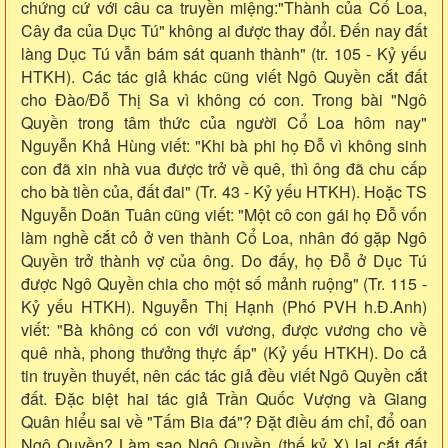
chứng cứ với câu ca truyền miệng:"Thành của Cổ Loa,
Cây đa của Dục Tú" không ai được thay đổi. Đến nay đất
làng Dục Tú vẫn bám sát quanh thành" (tr. 105 - Kỷ yếu
HTKH). Các tác giả khác cũng viết Ngô Quyền cắt đất
cho Đào/Đỗ Thị Sa vì không có con. Trong bài "Ngô
Quyền trong tâm thức của người Cổ Loa hôm nay"
Nguyễn Khả Hùng viết: "Khi bà phi họ Đỗ vì không sinh
con đã xin nhà vua được trở về quê, thì ông đã chu cấp
cho bà tiền của, đất đai" (Tr. 43 - Kỷ yếu HTKH). Hoặc TS
Nguyễn Doãn Tuân cũng viết: "Một cô con gái họ Đỗ vốn
làm nghề cắt cỏ ở ven thành Cổ Loa, nhân đó gặp Ngô
Quyền trở thành vợ của ông. Do đấy, họ Đỗ ở Dục Tú
được Ngô Quyền chia cho một số mảnh ruộng" (Tr. 115 -
Kỷ yếu HTKH). Nguyễn Thị Hạnh (Phó PVH h.Đ.Anh)
viết: "Bà không có con với vương, được vương cho về
quê nhà, phong thưởng thực ấp" (Kỷ yếu HTKH). Do cả
tin truyền thuyết, nên các tác giả đều viết Ngô Quyền cắt
đất. Đặc biệt hai tác giả Trần Quốc Vượng và Giang
Quân hiểu sai về "Tấm Bia đá"? Đặt điều ám chỉ, đổ oan
Ngô Quyền? Làm sao Ngô Quyền (thế kỷ X) lại cắt đất