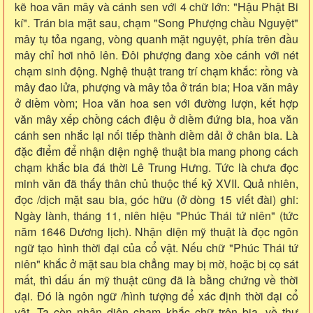
kẽ hoa văn mây và cánh sen với 4 chữ lớn: "Hậu Phật Bi
kí". Trán bia mặt sau, chạm "Song Phượng chầu Nguyệt"
mây tụ tỏa ngang, vòng quanh mặt nguyệt, phía trên đầu
mây chỉ hơi nhô lên. Đôi phượng đang xòe cánh với nét
chạm sinh động. Nghệ thuật trang trí chạm khắc: rồng và
mây đao lửa, phượng và mây tỏa ở trán bia; Hoa văn mây
ở diềm vòm; Hoa văn hoa sen với đường lượn, kết hợp
văn mây xếp chồng cách điệu ở diềm đứng bia, hoa văn
cánh sen nhắc lại nối tiếp thành diềm dải ở chân bia. Là
đặc điểm để nhận diện nghệ thuật bia mang phong cách
chạm khắc bia đá thời Lê Trung Hưng. Tức là chưa đọc
minh văn đã thấy thân chủ thuộc thế kỷ XVII. Quả nhiên,
đọc /dịch mặt sau bia, góc hữu (ở dòng 15 viết đài) ghi:
Ngày lành, tháng 11, niên hiệu "Phúc Thái tứ niên" (tức
năm 1646 Dương lịch). Nhận diện mỹ thuật là đọc ngôn
ngữ tạo hình thời đại của cổ vật. Nếu chữ "Phúc Thái tứ
niên" khắc ở mặt sau bia chẳng may bị mờ, hoặc bị cọ sát
mất, thì dấu ấn mỹ thuật cũng đã là bằng chứng về thời
đại. Đó là ngôn ngữ /hình tượng để xác định thời đại cổ
vật. Ta còn nhận diện chạm khắc chữ trên bia, về thư