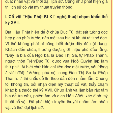
của: nhân vật và thời đại lịch sử. Cũng như phát hiện giá
trị lịch sử cổ vật mỹ thuật truyền thống.
I. Cổ vật "Hậu Phật Bi Kí" nghệ thuật chạm khắc thế
kỷ XVII.
Bia Hậu Phật hiện để ở chùa Dục Tú, đặt sát tường góc
hẹp gian phía trước, nên mặt sau bia bị khuất rất khó đọc.
Vì thế không phải ai cũng biết được đầy đủ nội dung.
Khách đến chùa, thường được giới thiệu phủ đầu rằng:
"Đây là bia của Ngô bà, là Đào Thị Sa, tự Pháp Thanh,
người thôn Tiền/Dục Tú, được vua Ngô Quyền lập làm
thứ phi". Ai biết chữ Hán chỉ tiện đọc mặt trước, với (dòng
2 viết đài): "Vương phủ nội cung Đào Thị Sa tự Pháp
Thanh…" thì chắc dễ tin theo dẫn đến nhầm lẫn. Chúng
tôi không tin, bởi nhận diện mỹ thuật cổ vật, thấy chạm
khắc bia thuộc thế kỷ XVII. Chụp ảnh và làm bản rập tấm
bia để tra cứu, phiên âm và dịch Hán /Việt, xác định mỹ
thuật cổ vật. Đã phát hiện truyền thuyết nhầm lẫn: nhân
vật và thời đại lịch sử.