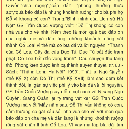
Quyền:"chia ruộng","cấp đất", "phong thưởng thực
ấp","quà báo đáp là những khoảnh ruộng" cho bà phi họ
Đỗ vì không có con? Trong:"Bình minh của Lịch sử Hà
Nội" GS Trần Quốc Vượng viết: "Đỗ Thị không có con
nhà vua cho về nhà. Kèm theo là món quà báo đáp ơn
cha nghĩa mẹ và dân làng: những khoảnh ruộng sát
thành Cổ Loa! vì thế mà có bia đá và lời nguyền: "Thành
của Cổ Loa, Cây đa của Dục Tú. Dục Tú bất đắc trảm
phạt. Cổ Loa bất đắc vọng tranh". Câu chuyện thù làng
thời Phong kiến được ảnh xạ thành truyền thuyết. (tr. 63 -
Sách: "Thăng Long Hà Nội" 1999). Thật lạ, Ngô Quyền
(thế Kỷ X) còn Đỗ Thị (thế Kỷ XVII) làm sao đem kết
thành đôi, lại gán sự việc phi lý vào bia đá và lời nguyền.
GS Trần Quốc Vượng suy diễn một cách vô lý sang Ngô
Quyền. Giang Quân lại "y trang vết xe" GS Trần Quốc
Vượng mà viết:"Mấy năm sau, Đỗ Thị vẫn không có con,
cảm thương cô gái xấu số, nhà vua cho về với món quà
báo đáp ơn cha mẹ và dân làng là những khoảnh ruộng
rộng sát chân thành Cổ Loa. Vì vậy mà lập bia đá làm