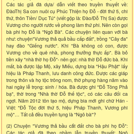
Các tác giả đã dựa/ dẫn viết theo truyền thuyết về:
ĐàoThị Sa con nuôi cụ Phúc Thiện họ Đỗ - đời thứ 5, chi
thứ, thôn Tiền/ Dục Tú" (viết gộp là: Đào/Đỗ Thị Sa) được
Vương cho người rước về phong làm thứ phi. Nên còn gọi
bà phi họ Đỗ là "Ngô Bà". Các chuyện liên quan với bà
như: chuyện"Vương thả quả bầu cấp đất", trồng "Cây đa"
hay đào "Giếng nước". Khi "Bà không có con, được
Vương cho về quê nhà, phong thưởng thực ấp". Bà bỏ
tiền xây "nhà thờ họ Đỗ"- nên gọi: nhà thờ Đỗ đức bà. Khi
mất, bà được lập Mộ, xây Miếu, dựng bia "Hậu Phật" lấy
hiệu là Pháp Thanh, lưu danh công đức. Được các giáp
trong thôn và họ tộc trông nom, thờ phụng hàng năm vào
hai ngày lễ trọng: sinh / hóa. Bà được ghi "Đỗ Tông Phả
bạ", thờ trong "Nhà thờ Đỗ thế tộc", có các câu đối ca
ngợi. Năm 2012 tôn tạo mộ, dựng bia mới ghi chữ Hán -
Việt: "Đỗ Tộc đời thứ 5, hiệu Pháp Thanh, Vương phi
mộ"… Tất cả đều truyền tụng là "Ngô bà"?
(2) Chuyện "Vương thả bầu cắt đất cho bà phi họ Đỗ":
Các tác giả đã theo nhầm lẫn truyền thuyết: Ngô