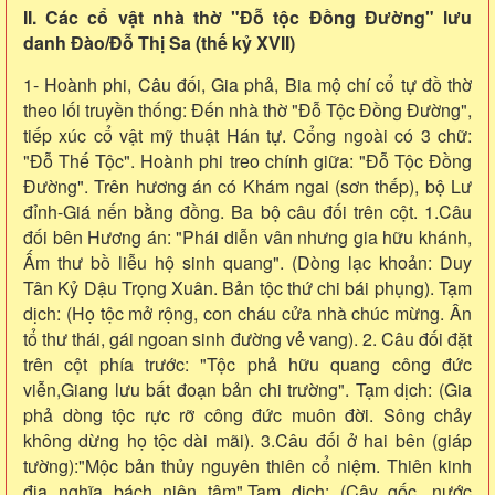
II. Các cổ vật nhà thờ "Đỗ tộc Đồng Đường" lưu
danh Đào/Đỗ Thị Sa (thế kỷ XVII)
1- Hoành phi, Câu đối, Gia phả, Bia mộ chí cổ tự đồ thờ
theo lối truyền thống: Đến nhà thờ "Đỗ Tộc Đồng Đường",
tiếp xúc cổ vật mỹ thuật Hán tự. Cổng ngoài có 3 chữ:
"Đỗ Thế Tộc". Hoành phi treo chính giữa: "Đỗ Tộc Đồng
Đường". Trên hương án có Khám ngai (sơn thếp), bộ Lư
đỉnh-Giá nến bằng đồng. Ba bộ câu đối trên cột. 1.Câu
đối bên Hương án: "Phái diễn vân nhưng gia hữu khánh,
Ấm thư bồ liễu hộ sinh quang". (Dòng lạc khoản: Duy
Tân Kỷ Dậu Trọng Xuân. Bản tộc thứ chi bái phụng). Tạm
dịch: (Họ tộc mở rộng, con cháu cửa nhà chúc mừng. Ân
tổ thư thái, gái ngoan sinh đường vẻ vang). 2. Câu đối đặt
trên cột phía trước: "Tộc phả hữu quang công đức
viễn,Giang lưu bất đoạn bản chi trường". Tạm dịch: (Gia
phả dòng tộc rực rỡ công đức muôn đời. Sông chảy
không dừng họ tộc dài mãi). 3.Câu đối ở hai bên (giáp
tường):"Mộc bản thủy nguyên thiên cổ niệm. Thiên kinh
địa nghĩa bách niên tâm".Tạm dịch: (Cây gốc, nước