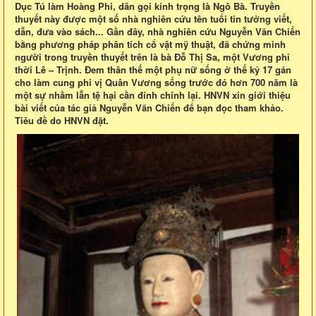
Dục Tú làm Hoàng Phi, dân gọi kính trọng là Ngô Bà. Truyền
thuyết này được một số nhà nghiên cứu tên tuổi tin tưởng viết,
dẫn, đưa vào sách... Gần đây, nhà nghiên cứu Nguyễn Văn Chiến
bằng phương pháp phân tích cổ vật mỹ thuật, đã chứng minh
người trong truyền thuyết trên là bà Đỗ Thị Sa, một Vương phi
thời Lê – Trịnh. Đem thân thế một phụ nữ sống ở thế kỷ 17 gán
cho làm cung phi vị Quân Vương sống trước đó hơn 700 năm là
một sự nhầm lẫn tệ hại cần đính chính lại. HNVN xin giới thiệu
bài viết của tác giả Nguyễn Văn Chiến để bạn đọc tham khảo.
Tiêu đề do HNVN đặt.