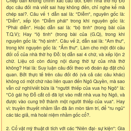
Chép dẫn không chính xác câu đối. Đến nhà thờ họ Đỗ
đọc câu đối mà viết sai hay không đến, chỉ nghe kể mà
chép sai?. Câu vế 1 dẫn sai là: "Diễm", nguyên gốc là:
"Diễn", xếp lộn "Diễm phái" trong khi nguyên gốc là:
"Phái diễn". Hoặc dẫn sai là: "bộ tinh" (trong bài của
T.Q.V); Hay "lộ tinh" (trong bài của (G.Q), trong khi
nguyên gốc là: "hộ sinh". Câu vế 2, dẫn sai là: "Am thư",
trong khi nguyên gốc là: "Ấm thư". Làm cho một đôi câu
đối cổ của nhà thờ họ Đỗ: bị dẫn sai 4 chữ, và xếp lộn 2
chữ. Liệu có còn đúng nội dung thờ tự của nhà thờ
không? Hai là: Suy luận câu đối theo võ đoán áp đặt chủ
quan. Bởi thực tế trên câu đối đó (và cả các câu khác)
không có một chữ nào liên quan đến Ngô Quyền, mà sao
vẫn cứ nghĩ/viết bừa là "người thiếp của vua họ Ngô" là:
"Cô gái họ Đỗ cắt cỏ đã lọt vào mắt nhà vua họ Ngô, và
được vào cung trở thành một người thiếp của vua". Hay
vì: truyền thuyết nhầm lẫn đã ăn mòn tâm trí, để "ru ngủ"
các tác giả, mà hoài niệm nhầm gốc cổ?.
2. Cổ vật mỹ thuật di tích với các "Niên đại- sự kiện": Gia