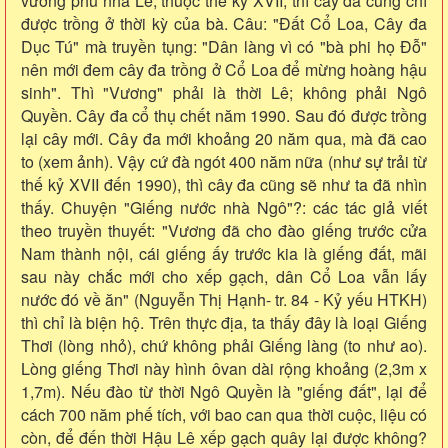
vương phủ nhà Lê, thuộc thế kỷ XVII, thì cây đa cũng chỉ
được trồng ở thời kỳ của bà. Câu: "Đất Cổ Loa, Cây đa
Dục Tú" mà truyền tụng: "Dân làng vì có "bà phi họ Đỗ"
nên mới đem cây đa trồng ở Cổ Loa để mừng hoàng hậu
sinh". Thì "Vương" phải là thời Lê; không phải Ngô
Quyền. Cây đa cổ thụ chết năm 1990. Sau đó được trồng
lại cây mới. Cây đa mới khoảng 20 năm qua, mà đã cao
to (xem ảnh). Vậy cứ đà ngót 400 năm nữa (như sự trải từ
thế kỷ XVII đến 1990), thì cây đa cũng sẽ như ta đã nhìn
thấy. Chuyện "Giếng nước nhà Ngô"?: các tác giả viết
theo truyền thuyết: "Vương đã cho đào giếng trước cửa
Nam thành nội, cái giếng ấy trước kia là giếng đất, mãi
sau này chắc mới cho xếp gạch, dân Cổ Loa vẫn lấy
nước đó về ăn" (Nguyễn Thị Hạnh- tr. 84 - Kỷ yếu HTKH)
thì chỉ là biện hộ. Trên thực địa, ta thấy đây là loại Giếng
Thơi (lòng nhỏ), chứ không phải Giếng làng (to như ao).
Lòng giếng Thơi này hình ôvan dài rộng khoảng (2,3m x
1,7m). Nếu đào từ thời Ngô Quyền là "giếng đất", lại để
cách 700 năm phế tích, với bao can qua thời cuộc, liệu có
còn, để đến thời Hậu Lê xếp gạch quây lại được không?