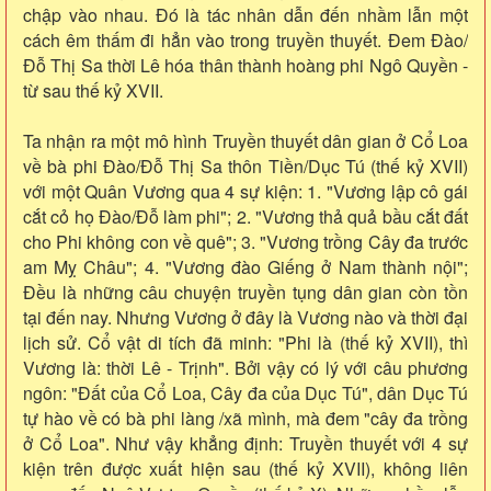
chập vào nhau. Đó là tác nhân dẫn đến nhầm lẫn một
cách êm thấm đi hẳn vào trong truyền thuyết. Đem Đào/
Đỗ Thị Sa thời Lê hóa thân thành hoàng phi Ngô Quyền -
từ sau thế kỷ XVII.
Ta nhận ra một mô hình Truyền thuyết dân gian ở Cổ Loa
về bà phi Đào/Đỗ Thị Sa thôn Tiền/Dục Tú (thế kỷ XVII)
với một Quân Vương qua 4 sự kiện: 1. "Vương lập cô gái
cắt cỏ họ Đào/Đỗ làm phi"; 2. "Vương thả quả bầu cắt đất
cho Phi không con về quê"; 3. "Vương trồng Cây đa trước
am Mỵ Châu"; 4. "Vương đào Giếng ở Nam thành nội";
Đều là những câu chuyện truyền tụng dân gian còn tồn
tại đến nay. Nhưng Vương ở đây là Vương nào và thời đại
lịch sử. Cổ vật di tích đã minh: "Phi là (thế kỷ XVII), thì
Vương là: thời Lê - Trịnh". Bởi vậy có lý với câu phương
ngôn: "Đất của Cổ Loa, Cây đa của Dục Tú", dân Dục Tú
tự hào về có bà phi làng /xã mình, mà đem "cây đa trồng
ở Cổ Loa". Như vậy khẳng định: Truyền thuyết với 4 sự
kiện trên được xuất hiện sau (thế kỷ XVII), không liên