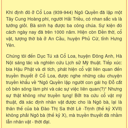
Khi định đô ở Cổ Loa (939-944) Ngô Quyền đã lập một
Tây Cung Hoàng phi, người Hải Triều, có nhan sắc và là
tướng giỏi. Bà sinh hạ được ba công chúa. Sự kiện đó
cách ngày nay đã trên 1000 năm. Hiện còn Đền thờ, cổ
vật, tượng thờ bà ở An Cầu, huyện Phủ Cừ, tỉnh Hưng
Yên.
Chúng tôi đến Dục Tú xã Cổ Loa, huyện Đông Anh, Hà
Nội sáng tác và nghiên cứu Lịch sử Mỹ thuật. Tiếp xúc:
bia Hậu Phật và di tích, phát hiện cổ vật liên quan đến
truyền thuyết ở Cổ Loa, được nghe những câu chuyện
truyền khẩu về "Ngô Quyền lập người con gái họ Đỗ cắt
cỏ bên sông làm phi và các sự việc liên quan(?)" Nhưng
sự thật không như truyền tụng! Bởi tra cứu cổ vật mỹ
thuật, đã xác định nhân vật được cho là Ngô bà, lại là
thân thế của bà Đào Thị Sa thời Lê -Trịnh (thế kỷ XVII)
không phải Ngô bà (thế kỷ X), mà truyền thuyết đã nhầm
lẫn nhân vật - thời đại.