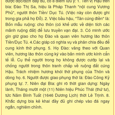
được đọc/dịch đầy đủ, có 8 điểm lưu ý: 1. Tên vị Hậu trên
bia: Đào Thị Sa, hiệu là Pháp Thanh "nội cung Vương
Phủ", người thôn Tiền/ Dục Tú. (Việc này còn được ghi
trong gia phả họ Đỗ). 2. Việc bầu hậu, "Tân cúng điền" là:
Bốn mẫu ruộng: cho thôn (có khế ước về diện tích các
mảnh ruộng đất) để lưu truyền vạn đại. 3. Có minh ước
gìn giữ giao cho họ Đào và quan viên hương lão thôn
Tiền/Dục Tú. 4.Các giáp có nghĩa vụ và phân chia đều để
cung kính thờ phụng. 5. Họ Đào: vâng theo với Quan
viên, hương lão thôn cùng ký vào bản minh ước kính cẩn
tế lễ. Cụ thể người trong họ không được cướp lại và
chống người trong thôn tranh chấp về ruộng đất cúng
Hậu. Trách nhiệm hương khói thờ phụng của Thôn và
dòng họ. 6. Người được giao phụng thờ là: Đào Công Kỷ
phụng tự. 7. Niên đại Bia: ghi rõ thời gian dựng: Ngày
lành, Tháng mười một (11) Niên hiệu Phúc Thái (thứ tư),
tức Năm Bính Tuất (1646 Dương Lịch) thời Lê Trịnh. 8.
Khắc dựng bia kê khai đầy đủ ghi chép vào đá ngay
ngắn, nghiêm chỉnh.