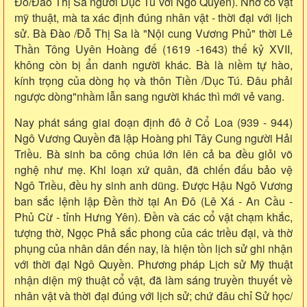
Đỗ/Đào Thị Sa người Dục Tú với Ngô Quyền). Nhờ cổ vật
mỹ thuật, mà ta xác định đúng nhân vật - thời đại với lịch
sử. Bà Đào /Đỗ Thị Sa là "Nội cung Vương Phủ" thời Lê
Thần Tông Uyên Hoàng đế (1619 -1643) thế kỷ XVII,
không còn bị ẩn danh người khác. Bà là niềm tự hào,
kính trọng của dòng họ và thôn Tiền /Dục Tú. Đâu phải
ngược dòng"nhầm lẫn sang người khác thì mới vẻ vang.
Nay phát sáng giai đoạn định đô ở Cổ Loa (939 - 944)
Ngô Vương Quyền đã lập Hoàng phi Tây Cung người Hải
Triều. Bà sinh ba công chúa lớn lên cả ba đều giỏi võ
nghệ như mẹ. Khi loạn xứ quân, đã chiến đấu bảo vệ
Ngô Triều, đều hy sinh anh dũng. Được Hậu Ngô Vương
ban sắc lệnh lập Đền thờ tại An Đô (Lê Xá - An Cầu -
Phủ Cừ - tỉnh Hưng Yên). Đền và các cổ vật chạm khắc,
tượng thờ, Ngọc Phả sắc phong của các triều đại, và thờ
phụng của nhân dân đến nay, là hiện tồn lịch sử ghi nhận
với thời đại Ngô Quyền. Phương pháp Lịch sử Mỹ thuật
nhận diện mỹ thuật cổ vật, đã làm sáng truyền thuyết về
nhân vật và thời đại đúng với lịch sử; chứ đâu chỉ Sử học/