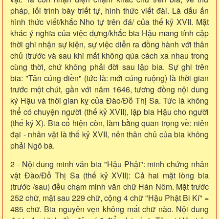
pháp, lối trình bày triết tự, hình thức viết đài. Là dấu ấn
hình thức viết/khắc Nho tự trên đá/ của thế kỷ XVII. Mặt
khác ý nghĩa của việc dựng/khắc bia Hậu mang tính cập
thời ghi nhận sự kiện, sự việc diễn ra đồng hành với thân
chủ (trước và sau khi mất không qúa cách xa nhau trong
cùng thời, chứ không phải đời sau lập bia. Sự ghi trên
bia: "Tân cúng điền" (tức là: mới cúng ruộng) là thời gian
trước một chút, gần với năm 1646, tương đồng nội dung
ký Hậu và thời gian kỵ của Đào/Đỗ Thị Sa. Tức là không
thể có chuyện người (thế kỷ XVII), lập bia Hậu cho người
(thế kỷ X). Bia cổ hiện còn, làm bằng quan trọng về: niên
đại - nhân vật là thế kỷ XVII, nên thân chủ của bia không
phải Ngô bà.
2 - Nội dung minh văn bia "Hậu Phật": minh chứng nhân
vật Đào/Đỗ Thị Sa (thế kỷ XVII): Cả hai mặt lòng bia
(trước /sau) đều chạm minh văn chữ Hán Nôm. Mặt trước
252 chữ, mặt sau 229 chữ, cộng 4 chữ "Hậu Phật Bi Kí" =
485 chữ. Bia nguyên vẹn không mất chữ nào. Nội dung