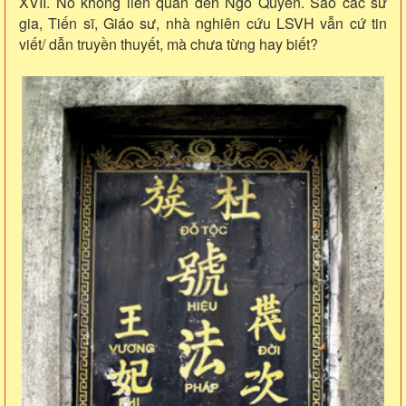
XVII. Nó không liên quan đến Ngô Quyền. Sao các sử
gia, Tiến sĩ, Giáo sư, nhà nghiên cứu LSVH vẫn cứ tin
viết/ dẫn truyền thuyết, mà chưa từng hay biết?