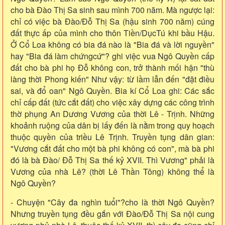
cho bà Đào Thị Sa sinh sau mình 700 năm. Mà ngược lại:
chỉ có việc bà Đào/Đỗ Thị Sa (hậu sinh 700 năm) cúng
đất thực ấp của mình cho thôn Tiền/DụcTú khi bầu Hậu.
Ở Cổ Loa không có bia đá nào là "Bia đá và lời nguyền"
hay "Bia đá làm chứngcứ"? ghi việc vua Ngô Quyền cấp
đất cho bà phi họ Đỗ không con, trở thành mối hận "thù
làng thời Phong kiến" Như vậy: từ lầm lẫn đến "đặt điều
sai, và đổ oan" Ngô Quyền. Bia kí Cổ Loa ghi: Các sắc
chỉ cấp đất (tức cắt đất) cho việc xây dựng các công trình
thờ phụng An Dương Vương của thời Lê - Trịnh. Những
khoảnh ruộng của dân bị lấy đến là nằm trong quy hoạch
thuộc quyền của triều Lê Trịnh. Truyền tụng dân gian:
"Vương cắt đất cho một bà phi không có con", mà bà phi
đó là bà Đào/ Đỗ Thị Sa thế kỷ XVII. Thì Vương" phải là
Vương của nhà Lê? (thời Lê Thần Tông) không thể là
Ngô Quyền?
- Chuyện "Cây đa nghìn tuổi"?cho là thời Ngô Quyền?
Nhưng truyền tụng đều gắn với Đào/Đỗ Thị Sa nội cung