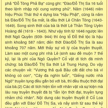
phả "Đỗ Tông Phả Bạ" cũng ghi: "Đào/Đỗ Thị Sa 16 tuổi
theo lệnh nhập nội cung vương phủ". Năm (1646) niên
hiệu Phúc Thái thứ 4 dựng bia "Hậu Phật", cũng là năm
bà Đào/Đỗ Thị Sa mất, là đầu thời Lê Chân Tông (1643-
1649). Song sinh thời của bà là thời Lê Thần Tông Uyên
Hoàng đế (1619 - 1643). Như vậy tính từ 1646 ngược lên
thời Ngô Quyền (939- 944) thì ông tổ Đỗ thế tộc là hậu
sinh khoảng 587 năm; đến thời Đào/Đỗ Thị Sa là sau
khoảng 707 năm. Mới thấy sự vô lý của truyền thuyết.
Làm sao một cung phi nhà Lê (sinh sau đẻ muộn 7 thế
kỷ, lại là phi của Ngô Quyền? Cổ vật di tích đã minh
chứng: bà Đào/Đỗ Thị Sa thời Lê Trung Hưng. Do vậy
các chuyện về: "Vương thả quả Bầu cắt đất cho bà vì
không có con", "Cây đa nghìn tuổi", "Giếng nước nhà
Ngô" truyền tụng đều gắn bó với bà, thì đều thuộc thời đại
của bà.(2) Các di tích hiện tồn với nhân vật và sự kiện mà
lâu nay truyền thuyết đã bị "lẫn lộn thời đại, truyền tụng
nhầm chủ nhân". Nội dung các truyền thuyết ở Cổ Loa
đều gắn với Đào/ Đỗ Thị Sa, và nảy sinh từ sau thế kỷ