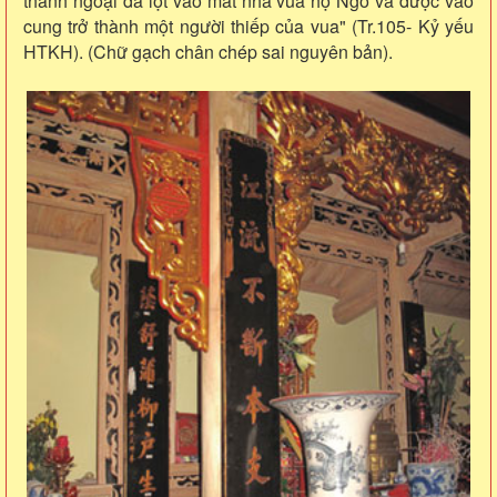
thành ngoại đã lọt vào mắt nhà vua họ Ngô và được vào
cung trở thành một người thiếp của vua" (Tr.105- Kỷ yếu
HTKH). (Chữ gạch chân chép sai nguyên bản).