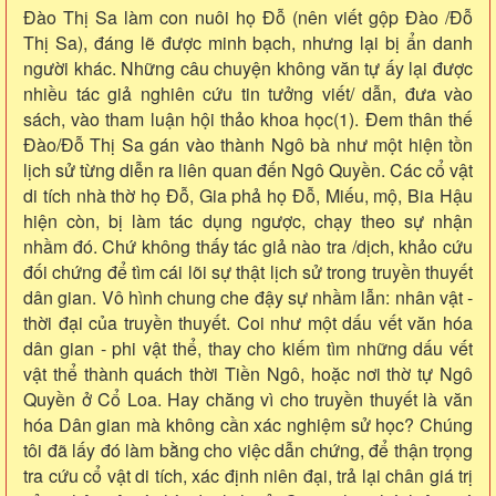
Đào Thị Sa làm con nuôi họ Đỗ (nên viết gộp Đào /Đỗ
Thị Sa), đáng lẽ được minh bạch, nhưng lại bị ẩn danh
người khác. Những câu chuyện không văn tự ấy lại được
nhiều tác giả nghiên cứu tin tưởng viết/ dẫn, đưa vào
sách, vào tham luận hội thảo khoa học(1). Đem thân thế
Đào/Đỗ Thị Sa gán vào thành Ngô bà như một hiện tồn
lịch sử từng diễn ra liên quan đến Ngô Quyền. Các cổ vật
di tích nhà thờ họ Đỗ, Gia phả họ Đỗ, Miếu, mộ, Bia Hậu
hiện còn, bị làm tác dụng ngược, chạy theo sự nhận
nhầm đó. Chứ không thấy tác giả nào tra /dịch, khảo cứu
đối chứng để tìm cái lõi sự thật lịch sử trong truyền thuyết
dân gian. Vô hình chung che đậy sự nhầm lẫn: nhân vật -
thời đại của truyền thuyết. Coi như một dấu vết văn hóa
dân gian - phi vật thể, thay cho kiếm tìm những dấu vết
vật thể thành quách thời Tiền Ngô, hoặc nơi thờ tự Ngô
Quyền ở Cổ Loa. Hay chăng vì cho truyền thuyết là văn
hóa Dân gian mà không cần xác nghiệm sử học? Chúng
tôi đã lấy đó làm bằng cho việc dẫn chứng, để thận trọng
tra cứu cổ vật di tích, xác định niên đại, trả lại chân giá trị