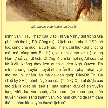
Mặt sau bia Hậu Phật chùa Dục Tú
Minh văn "Hậu Phật" của Đào Thị Sa y như ghi trong Gia
phả nhà thờ họ Đỗ. Cùng một lý lịch: cùng nhà thờ Đỗ thế
tộc, cùng cha nuôi là cụ Phúc Thiện, chi thứ - đời 5, cùng
một mộ, cùng một Bia hậu, và nhất quán với nội dung
Hán tự cổ vật, di tích. Chứng tỏ chỉ là một người của thế
kỷ XVII. Không thấy liên quan gì đến Ngô Quyền. Đã
minh chứng: truyền thuyết nhầm lẫn thân phận nhân vật-
thời đại. Vì nhầm lẫn mà đã gán ghép Đào/Đỗ Thị Sa
(Thế kỷ XVII) thành Ngô bà của (Thế kỷ X). Lại được các
tác giả là giáo sư, tiến sĩ, nhà nghiên cứu cả tin truyền
tụng, viết đưa vào sách, vào tham luận khoa học, biến
truyền miệng sang thành văn. Vô hình chung đã làm đậm
thêm nhầm lẫn truyền thuyết lịch sử.