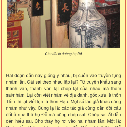
Câu đối từ đường họ Đỗ
Hai đoạn dẫn này giống y nhau, bị cuốn vào truyền tụng
nhầm lẫn. Cái sai theo nhau lặp lại? Từ truyền khẩu sang
thành văn, thành văn lại chép lại của nhau mà thêm
sai/nhầm. Lại còn viết nhầm về địa danh, gốc xưa là thôn
Tiền thì lại viết lộn là thôn Hậu. Một số tác giả khác cũng
nhầm như vậy. Cũng lạ là: các tác giả cùng dẫn đôi câu
đối ở nhà thờ họ Đỗ mà cũng chép sai. Chép sai ắt dẫn
đến hiểu sai. Cho thấy họ rơi vào hai nhầm lẫn: Một là: