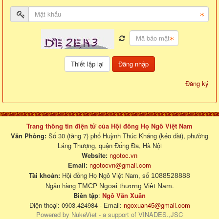
Đăng nhập
Đăng ký
Trang thông tin điện tử của Hội đồng Họ Ngô Việt Nam
Văn Phòng:
Số 30 (tầng 7) phố Huỳnh Thúc Kháng (kéo dài), phường
Láng Thượng, quận Đống Đa, Hà Nội
Website:
ngotoc.vn
Email:
ngotocvn@gmail.com
Tài khoản:
Hội đồng Họ Ngô Việt Nam, số
1088528888
Ngân hàng
.
TMCP Ngoại thương Việt Nam
Biên tập
:
Ngô Văn Xuân
Điện thoại: 0903.424984 - Email:
ngoxuan45@gmail.com
Powered by
NukeViet
- a support of
VINADES.,JSC