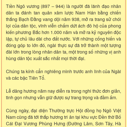
Tiền Ngô vương (897 – 944) là người đã lãnh đạo nhân
dân ta đánh tan quân xâm lược Nam Hán bằng chiến
thắng Bạch Đằng vang dội năm 938, mở ra trang sử chói
lọi của dân tộc, vĩnh viễn chấm dứt ách đô hộ của phong
kiến phương Bắc hơn 1.000 năm và mở ra kỷ nguyên độc
lập, tự chủ lâu dài cho đất nước. Với những cống hiến và
đóng góp to lớn đó, ngài thực sự đã trở thành một tượng
đài lớn trong lòng nhân dân ta, một trong số những vị anh
hùng dân tộc xuất sắc nhất mọi thời đại.
Chúng ta kính cẩn nghiêng mình trước anh linh của Ngài
và các bậc Tiên Tổ.
Lễ dâng hương năm nay diễn ra trong nghi thức đơn giản,
tinh gọn nhưng vẫn giữ được sự trang trọng và đầm ấm.
Cùng ngày, đại diện Thường trực Hội đồng họ Ngô Việt
Nam cũng đã tới thắp hương tri ân tại khu vực Đền thờ Bố
Cái Đại Vương Phùng Hưng (Đường Lâm, Sơn Tây, Hà