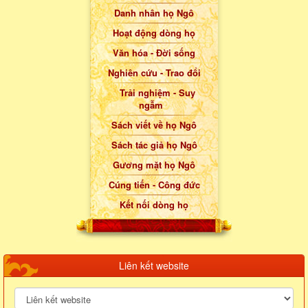
Danh nhân họ Ngô
Hoạt động dòng họ
Văn hóa - Đời sống
Nghiên cứu - Trao đổi
Trải nghiệm - Suy
ngẫm
Sách viết về họ Ngô
Sách tác giả họ Ngô
Gương mặt họ Ngô
Cúng tiến - Công đức
Kết nối dòng họ
Liên kết website