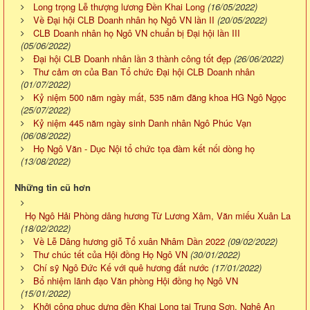
Long trọng Lễ thượng lương Đền Khai Long
(16/05/2022)
Về Đại hội CLB Doanh nhân họ Ngô VN lần II
(20/05/2022)
CLB Doanh nhân họ Ngô VN chuẩn bị Đại hội lần III
(05/06/2022)
Đại hội CLB Doanh nhân lần 3 thành công tốt đẹp
(26/06/2022)
Thư cảm ơn của Ban Tổ chức Đại hội CLB Doanh nhân
(01/07/2022)
Kỷ niệm 500 năm ngày mất, 535 năm đăng khoa HG Ngô Ngọc
(25/07/2022)
Kỷ niệm 445 năm ngày sinh Danh nhân Ngô Phúc Vạn
(06/08/2022)
Họ Ngô Văn - Dục Nội tổ chức tọa đàm kết nối dòng họ
(13/08/2022)
Những tin cũ hơn
Họ Ngô Hải Phòng dâng hương Từ Lương Xâm, Văn miếu Xuân La
(18/02/2022)
Về Lễ Dâng hương giỗ Tổ xuân Nhâm Dần 2022
(09/02/2022)
Thư chúc tết của Hội đồng Họ Ngô VN
(30/01/2022)
Chí sỹ Ngô Đức Kế với quê hương đất nước
(17/01/2022)
Bổ nhiệm lãnh đạo Văn phòng Hội đồng họ Ngô VN
(15/01/2022)
Khởi công phục dựng đền Khai Long tại Trung Sơn, Nghệ An