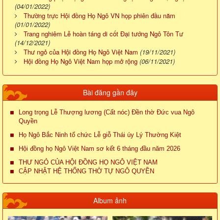
(04/01/2022)
Thường trực Hội đồng Họ Ngô VN họp phiên đầu năm
(01/01/2022)
Trang nghiêm Lễ hoàn táng di cốt Đại tướng Ngô Tôn Tư
(14/12/2021)
Thư ngỏ của Hội đồng Họ Ngô Việt Nam
(19/11/2021)
Hội đồng Họ Ngô Việt Nam họp mở rộng
(06/11/2021)
Bài đăng gần đây
Long trọng Lễ Thượng lương (Cất nóc) Đền thờ Đức vua Ngô
Quyền
Họ Ngô Bắc Ninh tổ chức Lễ giỗ Thái úy Lý Thường Kiệt
Hội đồng họ Ngô Việt Nam sơ kết 6 tháng đầu năm 2026
THƯ NGỎ CỦA HỘI ĐỒNG HỌ NGÔ VIỆT NAM
CẬP NHẬT HỆ THỐNG THỜ TỰ NGÔ QUYỀN
Album ảnh