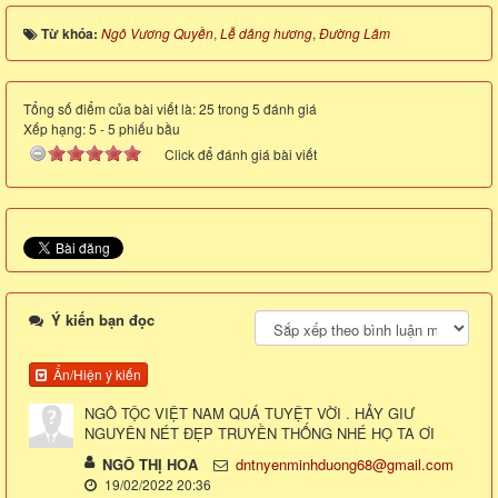
Từ khóa:
Ngô Vương Quyền
,
Lễ dâng hương
,
Đường Lâm
Tổng số điểm của bài viết là: 25 trong 5 đánh giá
Xếp hạng:
5
-
5
phiếu bầu
Click để đánh giá bài viết
Ý kiến bạn đọc
Ẩn/Hiện ý kiến
NGÔ TỘC VIỆT NAM QUÁ TUYỆT VỜI . HẢY GIƯ
NGUYÊN NÉT ĐẸP TRUYỀN THỐNG NHÉ HỌ TA ƠI
NGÔ THỊ HOA
dntnyenminhduong68@gmail.com
19/02/2022 20:36