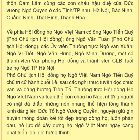
thôn Cam Lâm cùng các con cháu hậu duệ của Đức
vương Ngô Quyền ở các Tỉnh/TP như: Hà Nội, Bắc Ninh,
Quảng Ninh, Thái Bình, Thanh Hóa…
Về phía Hội đồng họ Ngô Việt Nam có ông Ngô Tiến Quý
(Phó Chủ tịch Hội đồng); ông Ngô Văn Tuấn (Phó Chủ
tịch Hội đồng), các Ủy viên Thường trực: Ngô văn Xuân,
Ngô Vi Tiết, Ngô Văn Hùng, Ngô Minh Dương, một số
thành viên Văn phòng Hội đồng và thành viên CLB Tuổi
trẻ họ Ngô TP Hà Nội.
Phó Chủ tịch Hội đồng họ Ngô Việt Nam Ngô Tiến Quý
chủ trì cử hành buổi Lễ, sau các nghi thức tuyên đọc chúc
văn và dâng hương Tiên Tổ, Thường trực Hội đồng Họ
Ngô Việt Nam và toàn thể con cháu họ Ngô, những người
có mặt đã thắp những nén nhang thể hiện lòng thành
kính dâng lên Đức Tổ Ngô Vương Quyền, nguyện giữ gìn
truyền thống đoàn kết tốt đẹp trong dòng họ, luôn phấn
đấu, nỗ lực để xây dựng họ Ngô Việt Nam ngày càng
phát triển, đời đời hưng thịnh.