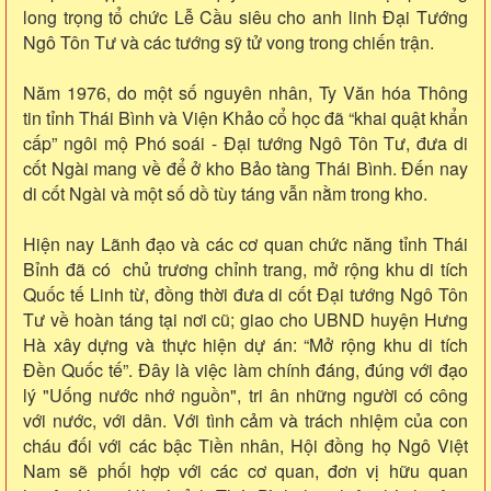
long trọng tổ chức Lễ Cầu siêu cho anh linh Đại Tướng
Ngô Tôn Tư và các tướng sỹ tử vong trong chiến trận.
Năm 1976, do một số nguyên nhân, Ty Văn hóa Thông
tin tỉnh Thái Bình và Viện Khảo cổ học đã “khai quật khẩn
cấp” ngôi mộ Phó soái - Đại tướng Ngô Tôn Tư, đưa di
cốt Ngài mang về để ở kho Bảo tàng Thái Bình. Đến nay
di cốt Ngài và một số dồ tùy táng vẫn nằm trong kho.
Hiện nay Lãnh đạo và các cơ quan chức năng tỉnh Thái
Bỉnh đã có chủ trương chỉnh trang, mở rộng khu di tích
Quốc tế Linh từ, đồng thời đưa di cốt Đại tướng Ngô Tôn
Tư về hoàn táng tại nơi cũ; giao cho UBND huyện Hưng
Hà xây dựng và thực hiện dự án: “Mở rộng khu di tích
Đền Quốc tế”. Đây là việc làm chính đáng, đúng với đạo
lý "Uống nước nhớ nguồn", tri ân những người có công
với nước, với dân. Với tình cảm và trách nhiệm của con
cháu đối với các bậc Tiền nhân, Hội đồng họ Ngô Việt
Nam sẽ phối hợp với các cơ quan, đơn vị hữu quan