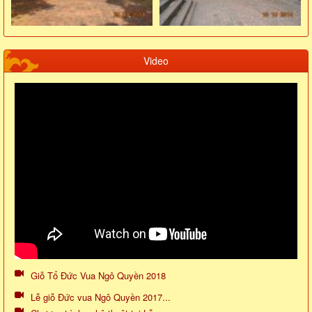
Video
Giỗ Tổ Đức Vua Ngô Quyền 2018
Lễ giỗ Đức vua Ngô Quyền 2017...