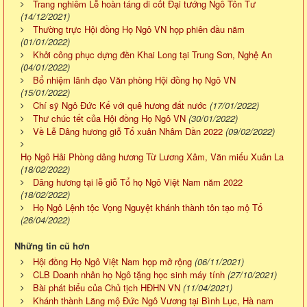
Trang nghiêm Lễ hoàn táng di cốt Đại tướng Ngô Tôn Tư
(14/12/2021)
Thường trực Hội đồng Họ Ngô VN họp phiên đầu năm
(01/01/2022)
Khởi công phục dựng đền Khai Long tại Trung Sơn, Nghệ An
(04/01/2022)
Bổ nhiệm lãnh đạo Văn phòng Hội đồng họ Ngô VN
(15/01/2022)
Chí sỹ Ngô Đức Kế với quê hương đất nước
(17/01/2022)
Thư chúc tết của Hội đồng Họ Ngô VN
(30/01/2022)
Về Lễ Dâng hương giỗ Tổ xuân Nhâm Dần 2022
(09/02/2022)
Họ Ngô Hải Phòng dâng hương Từ Lương Xâm, Văn miếu Xuân La
(18/02/2022)
Dâng hương tại lễ giỗ Tổ họ Ngô Việt Nam năm 2022
(18/02/2022)
Họ Ngô Lệnh tộc Vọng Nguyệt khánh thành tôn tạo mộ Tổ
(26/04/2022)
Những tin cũ hơn
Hội đồng Họ Ngô Việt Nam họp mở rộng
(06/11/2021)
CLB Doanh nhân họ Ngô tặng học sinh máy tính
(27/10/2021)
Bài phát biểu của Chủ tịch HĐHN VN
(11/04/2021)
Khánh thành Lăng mộ Đức Ngô Vương tại Bình Lục, Hà nam