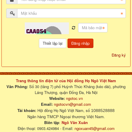
Đăng nhập
Đăng ký
Trang thông tin điện tử của Hội đồng Họ Ngô Việt Nam
Văn Phòng:
Số 30 (tầng 7) phố Huỳnh Thúc Kháng (kéo dài), phường
Láng Thượng, quận Đống Đa, Hà Nội
Website:
ngotoc.vn
Email:
ngotocvn@gmail.com
Tài khoản:
Hội đồng Họ Ngô Việt Nam, số
1088528888
Ngân hàng
.
TMCP Ngoại thương Việt Nam
Biên tập
:
Ngô Văn Xuân
Điện thoại: 0903.424984 - Email:
ngoxuan45@gmail.com