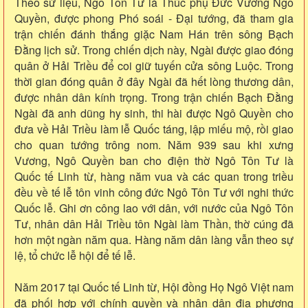
Theo sử liệu, Ngô Tôn Tư là Thúc phụ Đức Vương Ngô
Quyền, được phong Phó soái - Đại tướng, đã tham gia
trận chiến đánh thắng giặc Nam Hán trên sông Bạch
Đằng lịch sử. Trong chiến dịch này, Ngài được giao đóng
quân ở Hải Triều để coi giữ tuyến cửa sông Luộc. Trong
thời gian đóng quân ở đây Ngài đã hết lòng thương dân,
được nhân dân kính trọng. Trong trận chiến Bạch Đằng
Ngài đã anh dũng hy sinh, thi hài được Ngô Quyền cho
đưa về Hải Triều làm lễ Quốc táng, lập miếu mộ, rồi giao
cho quan tướng trông nom. Năm 939 sau khi xưng
Vương, Ngô Quyền ban cho điện thờ Ngô Tôn Tư là
Quốc tế Linh từ, hàng năm vua và các quan trong triều
đều về tế lễ tôn vinh công đức Ngô Tôn Tư với nghi thức
Quốc lễ. Ghi ơn công lao với dân, với nước của Ngô Tôn
Tư, nhân dân Hải Triều tôn Ngài làm Thần, thờ cúng đã
hơn một ngàn năm qua. Hàng năm dân làng vẫn theo sự
lệ, tổ chức lễ hội để tế lễ.
Năm 2017 tại Quốc tế Linh từ, Hội đồng Họ Ngô Việt nam
đã phối hợp với chính quyền và nhân dân địa phương