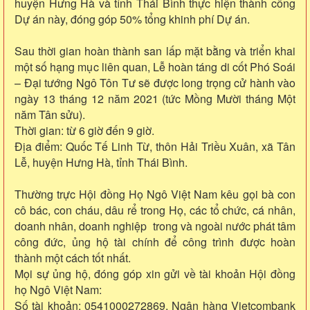
huyện Hưng Hà và tỉnh Thái Bình thực hiện thành công
Dự án này, đóng góp 50% tổng khinh phí Dự án.
Sau thời gian hoàn thành san lấp mặt bằng và triển khai
một số hạng mục liên quan, Lễ hoàn táng di cốt Phó Soái
– Đại tướng Ngô Tôn Tư sẽ được long trọng cử hành vào
ngày 13 tháng 12 năm 2021 (tức Mồng Mười tháng Một
năm Tân sửu).
Thời gian: từ 6 giờ đến 9 giờ.
Địa điểm: Quốc Tế Linh Từ, thôn Hải Triều Xuân, xã Tân
Lễ, huyện Hưng Hà, tỉnh Thái Bình.
Thường trực Hội đồng Họ Ngô Việt Nam kêu gọi bà con
cô bác, con cháu, dâu rể trong Họ, các tổ chức, cá nhân,
doanh nhân, doanh nghiệp trong và ngoài nước phát tâm
công đức, ủng hộ tài chính để công trình được hoàn
thành một cách tốt nhất.
Mọi sự ủng hộ, đóng góp xin gửi về tài khoản Hội đồng
họ Ngô Việt Nam:
Số tài khoản: 0541000272869, Ngân hàng Vietcombank