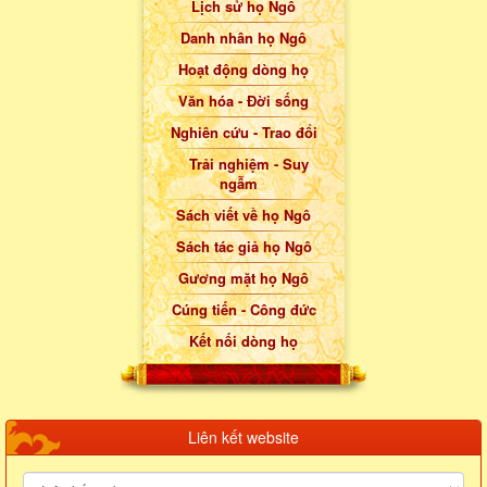
Lịch sử họ Ngô
Danh nhân họ Ngô
Hoạt động dòng họ
Văn hóa - Đời sống
Nghiên cứu - Trao đổi
Trải nghiệm - Suy
ngẫm
Sách viết về họ Ngô
Sách tác giả họ Ngô
Gương mặt họ Ngô
Cúng tiến - Công đức
Kết nối dòng họ
Liên kết website