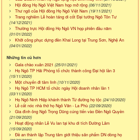
Hội đồng Họ Ngô Việt Nam họp mở rộng
(06/11/2021)
Thư ngỏ của Hội đồng Họ Ngô Việt Nam
(19/11/2021)
Trang nghiêm Lễ hoàn táng di cốt Đại tướng Ngô Tôn Tư
(14/12/2021)
Thường trực Hội đồng Họ Ngô VN họp phiên đầu năm
(01/01/2022)
Khởi công phục dựng đền Khai Long tại Trung Sơn, Nghệ An
(04/01/2022)
Những tin cũ hơn
Gala chào xuân 2021
(25/01/2021)
Họ Ngô TP Hải Phòng tổ chức thành công Đại hội lần 3
(15/11/2020)
Một chuyến đi tâm linh
(10/11/2020)
Họ Ngô TP HCM tổ chức ngày Hội doanh nhân lần 1
(03/11/2020)
Họ Ngô Ninh Hiệp khánh thành Từ đường họ tộc
(24/10/2020)
Lễ cất nóc nhà thờ họ Ngô Văn - La Phù
(22/09/2020)
Gia đình ông Ngô Trọng Dũng cúng tiến vào Đền Ngô Quyền
(21/09/2020)
Hoạt động nhân Lễ Vu lan tại khu di tích Đường Lâm
(15/09/2020)
Đề an thành lập Trung tâm giới thiệu sản phẩm DN dòng họ