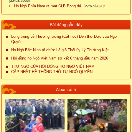
(23/08/2020)
Họ Ngô Phía Nam ra mắt CLB Bóng đá.
(27/07/2020)
Bài đăng gần đây
Long trọng Lễ Thượng lương (Cất nóc) Đền thờ Đức vua Ngô
Quyền
Họ Ngô Bắc Ninh tổ chức Lễ giỗ Thái úy Lý Thường Kiệt
Hội đồng họ Ngô Việt Nam sơ kết 6 tháng đầu năm 2026
THƯ NGỎ CỦA HỘI ĐỒNG HỌ NGÔ VIỆT NAM
CẬP NHẬT HỆ THỐNG THỜ TỰ NGÔ QUYỀN
Album ảnh