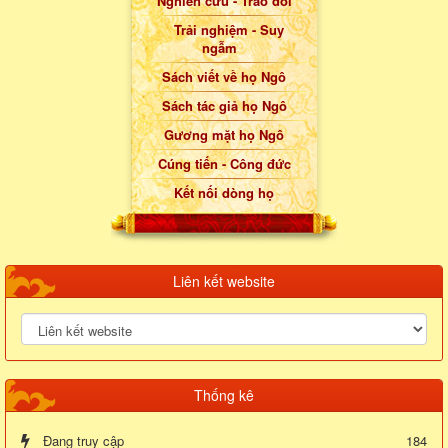
Nghiên cứu - Trao đổi
Trải nghiệm - Suy
ngẫm
Sách viết về họ Ngô
Sách tác giả họ Ngô
Gương mặt họ Ngô
Cúng tiến - Công đức
Kết nối dòng họ
Liên kết website
Thống kê
Đang truy cập
184