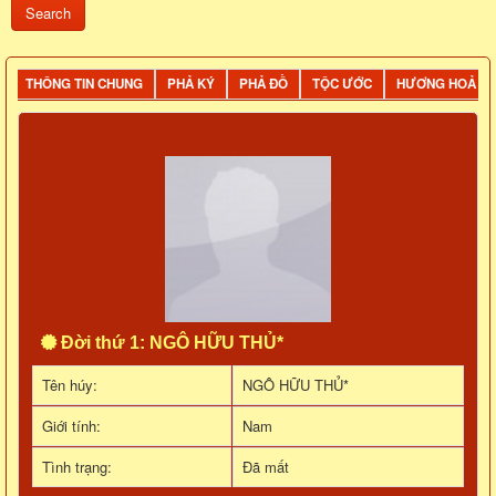
THÔNG TIN CHUNG
PHẢ KÝ
PHẢ ĐỒ
TỘC ƯỚC
HƯƠNG HOẢ
Đời thứ 1: NGÔ HỮU THỦ*
Tên húy:
NGÔ HỮU THỦ*
Giới tính:
Nam
Tình trạng:
Đã mất