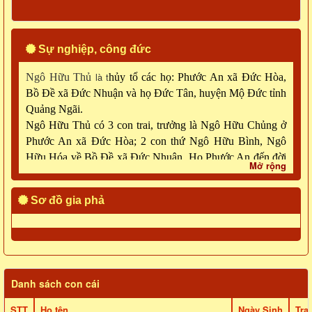
Sự nghiệp, công đức
là t
Ngô Hữu Thủ
hủy tổ các họ: Phước An xã Đức Hòa,
Bồ Đề xã Đức Nhuận và họ Đức Tân, huyện Mộ Đức tỉnh
Quảng Ngãi.
Ngô Hữu Thủ có 3 con trai, trưởng là Ngô Hữu Chủng ở
Phước An xã Đức Hòa; 2 con thứ Ngô Hữu Bình, Ngô
Hữu Hóa về Bồ Đề xã Đức Nhuận. Họ Phước An đến đời
Mở rộng
6 có Ngô Hữu Lỗi về Đức Tân.
Sơ đồ gia phả
Danh sách con cái
STT
Họ tên
Ngày Sinh
Trạ