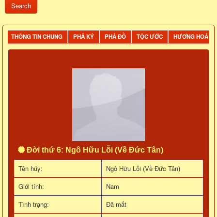
THÔNG TIN CHUNG
PHẢ KÝ
PHẢ ĐỒ
TỘC ƯỚC
HƯƠNG HOẢ
Đời thứ 6: Ngô Hữu Lỗi (Về Đức Tân)
Tên húy:
Ngô Hữu Lỗi (Về Đức Tân)
Giới tính:
Nam
Tình trạng:
Đã mất