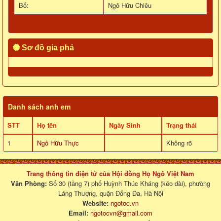
Bố:
Ngô Hữu Chiêu
Sơ đồ gia phả
Danh sách anh em
STT
Họ tên
Ngày Sinh
Trạng thái
1
Ngô Hữu Thực
Không rõ
Trang thông tin điện tử của Hội đồng Họ Ngô Việt Nam
Văn Phòng:
Số 30 (tầng 7) phố Huỳnh Thúc Kháng (kéo dài), phường
Láng Thượng, quận Đống Đa, Hà Nội
Website:
ngotoc.vn
Email:
ngotocvn@gmail.com