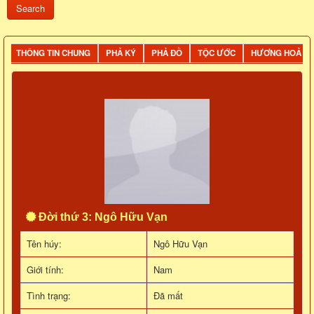
THÔNG TIN CHUNG
PHẢ KÝ
PHẢ ĐỒ
TỘC ƯỚC
HƯƠNG HOẢ
Đời thứ 3: Ngô Hữu Vạn
Tên húy:
Ngô Hữu Vạn
Giới tính:
Nam
Tình trạng:
Đã mất