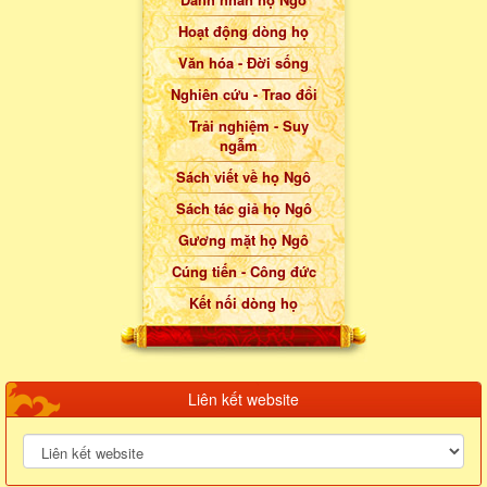
Hoạt động dòng họ
Văn hóa - Đời sống
Nghiên cứu - Trao đổi
Trải nghiệm - Suy
ngẫm
Sách viết về họ Ngô
Sách tác giả họ Ngô
Gương mặt họ Ngô
Cúng tiến - Công đức
Kết nối dòng họ
Liên kết website