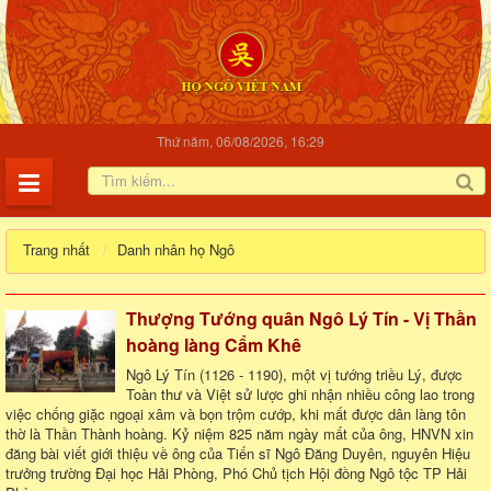
Thứ năm, 06/08/2026, 16:29
Trang nhất
Danh nhân họ Ngô
Thượng Tướng quân Ngô Lý Tín - Vị Thần
hoàng làng Cẩm Khê
Ngô Lý Tín (1126 - 1190), một vị tướng triều Lý, được
Toàn thư và Việt sử lược ghi nhận nhiều công lao trong
việc chống giặc ngoại xâm và bọn trộm cướp, khi mất được dân làng tôn
thờ là Thần Thành hoàng. Kỷ niệm 825 năm ngày mất của ông, HNVN xin
đăng bài viết giới thiệu về ông của Tiến sĩ Ngô Đăng Duyên, nguyên Hiệu
trưởng trường Đại học Hải Phòng, Phó Chủ tịch Hội đồng Ngô tộc TP Hải