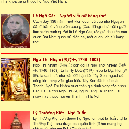
nhà khoa bảng thuộc họ Ngô Việt Nam.
Lê Ngô Cát – Người viết sử bằng thơ
Cách đây 139 năm, một viên quan cũ của nhà Nguyễn
đã từ trần ở vùng biên cương (Cao Bằng) như một người
làm vườn bình dị. Đó là Lê Ngô Cát, tác giả đầu tiên của
cuốn Đại Nam quốc sử diễn ca, một cuốn lịch sử bằng
thơ.
Ngô Thì Nhậm (吳時壬, 1746–1803)
Ngô Thì Nhậm (吳時壬; còn gọi là Ngô Thời Nhiệm 吳時
任; 1746–1803), tự là Hy Doãn(希尹), hiệu là Đạt Hiên(達
軒), là danh sĩ, nhà văn đời hậu Lê–Tây Sơn, người có
công lớn trong việc giúp triều Tây Sơn đánh lui quân
Thanh. Ngô Thì Nhậm xuất thân gia đình vọng tộc chốn
Bắc Hà, là con Ngô Thì Sĩ, người làng Tả Thanh Oai,
ngày nay thuộc huyện Thanh Trì Hà Nội.
Lý Thường Kiệt - Ngô Tuấn
Lý Thường Kiệt vốn thuộc họ Ngô, tên thật là Tuấn, tự là
Thường Kiệt, sau được ban quốc tính (được mang họ
nhà vua), nên gọi là Lý Thường Kiệt.