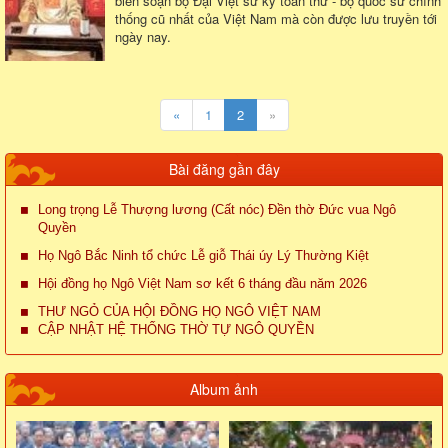
biên soạn bộ Đại Việt sử ký toàn thư - bộ quốc sử chính
thống cũ nhất của Việt Nam mà còn được lưu truyền tới
ngày nay.
«
1
2
»
Bài đăng gần đây
Long trọng Lễ Thượng lương (Cất nóc) Đền thờ Đức vua Ngô
Quyền
Họ Ngô Bắc Ninh tổ chức Lễ giỗ Thái úy Lý Thường Kiệt
Hội đồng họ Ngô Việt Nam sơ kết 6 tháng đầu năm 2026
THƯ NGỎ CỦA HỘI ĐỒNG HỌ NGÔ VIỆT NAM
CẬP NHẬT HỆ THỐNG THỜ TỰ NGÔ QUYỀN
Album ảnh