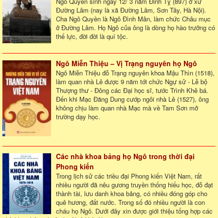
Ngô Quyền sinh ngày 12/ 3 năm Đinh Tỵ (897) ở xứ
Đường Lâm (nay là xã Đường Lâm, Sơn Tây, Hà Nội).
Cha Ngô Quyền là Ngô Đình Mân, làm chức Châu mục
ở Đường Lâm. Họ Ngô của ông là dòng họ hào trưởng có
thế lực, đời đời là quí tộc.
Ngô Miễn Thiệu – Vị Trạng nguyên họ Ngô
Ngô Miễn Thiệu đỗ Trạng nguyên khoa Mậu Thìn (1518),
làm quan nhà Lê được 9 năm tới chức Ngự sử - Lễ bộ
Thượng thư - Đông các Đại học sĩ, tước Trình Khê bá.
Đến khi Mạc Đăng Dung cướp ngôi nhà Lê (1527), ông
không chịu làm quan nhà Mạc mà về Tam Sơn mở
trường dạy học.
Các nhà khoa bảng họ Ngô trong thời đại
Phong kiến
Trong lịch sử các triều đại Phong kiến Việt Nam, rất
nhiều người đã nêu gương truyền thống hiếu học, đỗ đạt
thành tài, lưu danh khoa bảng, có nhiều đóng góp cho
quê hương, đất nước. Trong số đó nhiều người là con
cháu họ Ngô. Dưới đây xin được giới thiệu tổng hợp các