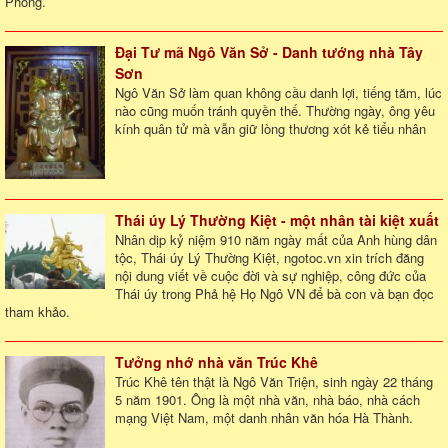
Phòng.
Đại Tư mã Ngô Văn Sở - Danh tướng nhà Tây
Sơn
Ngô Văn Sở làm quan không cầu danh lợi, tiếng tăm, lúc
nào cũng muốn tránh quyền thế. Thường ngày, ông yêu
kính quân tử mà vẫn giữ lòng thương xót kẻ tiểu nhân
Thái úy Lý Thường Kiệt - một nhân tài kiệt xuất
Nhân dịp kỷ niệm 910 năm ngày mất của Anh hùng dân
tộc, Thái úy Lý Thường Kiệt, ngotoc.vn xin trích đăng
nội dung viết về cuộc đời và sự nghiệp, công đức của
Thái úy trong Phả hệ Họ Ngô VN để bà con và bạn đọc
tham khảo.
Tưởng nhớ nhà văn Trúc Khê
Trúc Khê tên thật là Ngô Văn Triện, sinh ngày 22 tháng
5 năm 1901. Ông là một nhà văn, nhà báo, nhà cách
mạng Việt Nam, một danh nhân văn hóa Hà Thành.